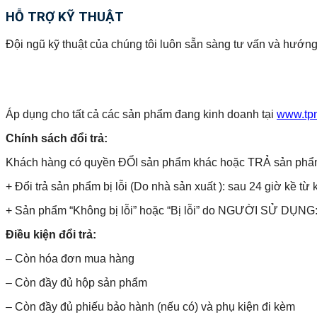
HỖ TRỢ KỸ THUẬT
Đội ngũ kỹ thuật của chúng tôi luôn sẵn sàng tư vấn và hướng
Áp dụng cho tất cả các sản phẩm đang kinh doanh tại
www.tp
Chính sách đổi trả:
Khách hàng có quyền ĐỔI sản phẩm khác hoặc TRẢ sản phẩm và 
+ Đổi trả sản phẩm bị lỗi (Do nhà sản xuất ): sau 24 giờ kề từ 
+ Sản phẩm “Không bị lỗi” hoặc “Bị lỗi” do NGƯỜI SỬ DỤNG: 
Điều kiện đổi trả:
– Còn hóa đơn mua hàng
– Còn đầy đủ hộp sản phẩm
– Còn đầy đủ phiếu bảo hành (nếu có) và phụ kiện đi kèm