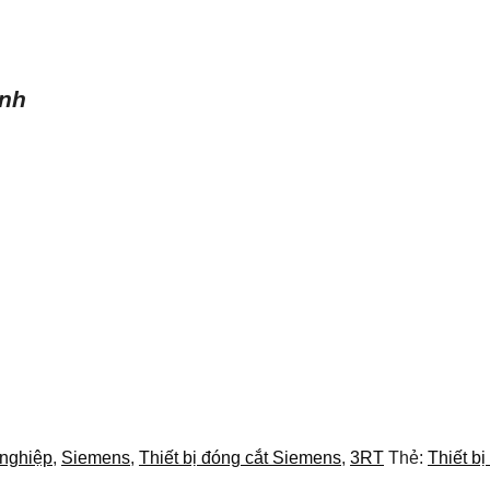
ình
 nghiệp
,
Siemens
,
Thiết bị đóng cắt Siemens
,
3RT
Thẻ:
Thiết b