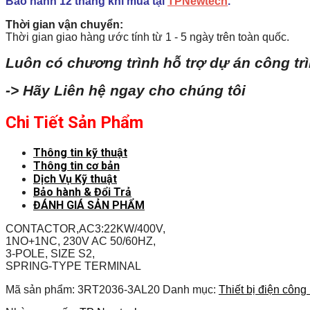
Bảo hành 12 tháng khi mua tại
TPNewtech
.
Thời gian vận chuyển:
Thời gian giao hàng ước tính từ 1 - 5 ngày trên toàn quốc.
Luôn có chương trình hỗ trợ dự án công tr
-> Hãy Liên hệ ngay cho chúng tôi
Chi Tiết Sản Phẩm
Thông tin kỹ thuật
Thông tin cơ bản
Dịch Vụ Kỹ thuật
Bảo hành & Đổi Trả
ĐÁNH GIÁ SẢN PHẨM
CONTACTOR,AC3:22KW/400V,
1NO+1NC, 230V AC 50/60HZ,
3-POLE, SIZE S2,
SPRING-TYPE TERMINAL
Mã sản phẩm:
3RT2036-3AL20
Danh mục:
Thiết bị điện công