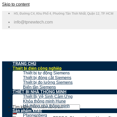
Skip to content
H5, Đường C4, Khu Phố 4, Phường Tân Thới Nhất, Quận 12, TP. HCM
info@tpnewtech.com
TRANG CHỦ
Thiết bị điện công nghiệp
Thiết bị tự động Siemens
Thiết bị đóng cắt Siemens
Thiết bị đo lường Siemens
Biến tần Siemens
THIẾT BỊ NHÀ THÔNG MINH
Thiết Bị Vệ Sinh Cảm Ứng
Khóa thông minh Hune
Hệ thống nhà thông minh
Tìm kiếm:
Sản phẩm khác
Pfannenberg