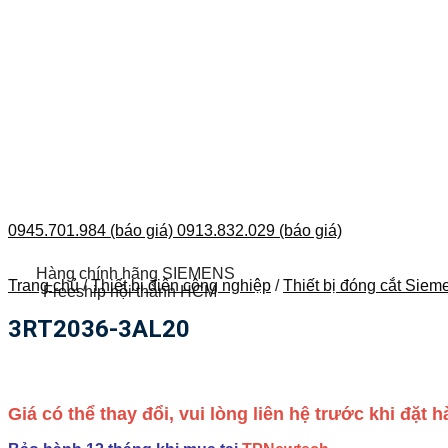
0945.701.984 (báo giá)
0913.832.029 (báo giá)
Hàng chính hãng SIEMENS
Trang chủ
/
Thiết bị điện công nghiệp
/
Thiết bị đóng cắt Siem
Freeship nội thành HCM
3RT2036-3AL20
Giá có thể thay đổi, vui lòng liên hệ trước khi đặt