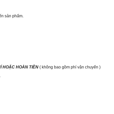
đến sản phẩm.
HÍ HOẶC HOÀN TIỀN
( không bao gồm phí vận chuyển )
.