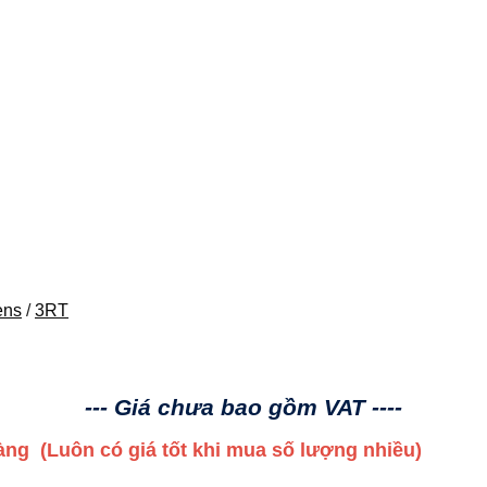
ens
/
3RT
--- Giá chưa bao gồm VAT ----
 hàng
(Luôn có giá tốt khi mua số lượng nhiều)