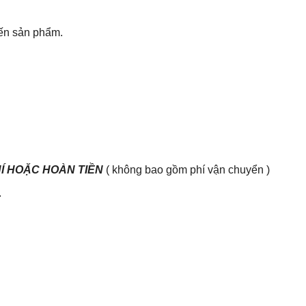
đến sản phẩm.
HÍ HOẶC HOÀN TIỀN
( không bao gồm phí vận chuyển )
.