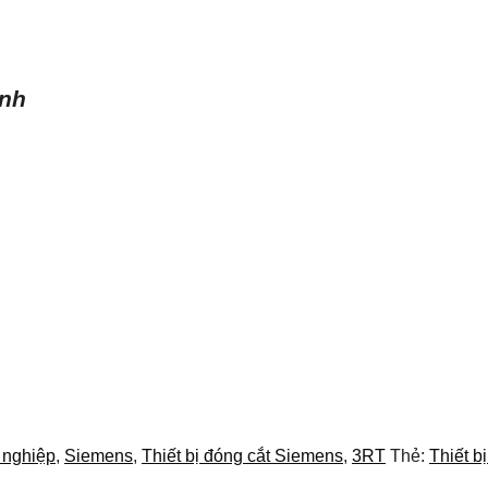
ình
g nghiệp
,
Siemens
,
Thiết bị đóng cắt Siemens
,
3RT
Thẻ:
Thiết b