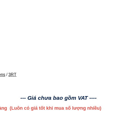
ens
/
3RT
--- Giá chưa bao gồm VAT ----
 hàng
(Luôn có giá tốt khi mua số lượng nhiều)