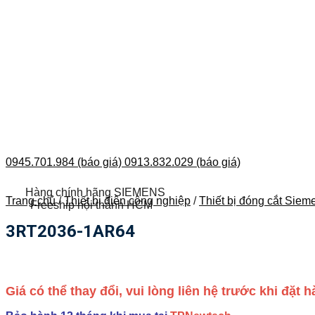
0945.701.984 (báo giá)
0913.832.029 (báo giá)
Hàng chính hãng SIEMENS
Trang chủ
/
Thiết bị điện công nghiệp
/
Thiết bị đóng cắt Siem
Freeship nội thành HCM
3RT2036-1AR64
Giá có thể thay đổi, vui lòng liên hệ trước khi đặt