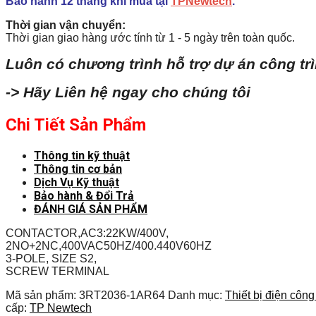
Bảo hành 12 tháng khi mua tại
TPNewtech
.
Thời gian vận chuyển:
Thời gian giao hàng ước tính từ 1 - 5 ngày trên toàn quốc.
Luôn có chương trình hỗ trợ dự án công tr
-> Hãy Liên hệ ngay cho chúng tôi
Chi Tiết Sản Phẩm
Thông tin kỹ thuật
Thông tin cơ bản
Dịch Vụ Kỹ thuật
Bảo hành & Đổi Trả
ĐÁNH GIÁ SẢN PHẨM
CONTACTOR,AC3:22KW/400V,
2NO+2NC,400VAC50HZ/400.440V60HZ
3-POLE, SIZE S2,
SCREW TERMINAL
Mã sản phẩm:
3RT2036-1AR64
Danh mục:
Thiết bị điện côn
cấp:
TP Newtech