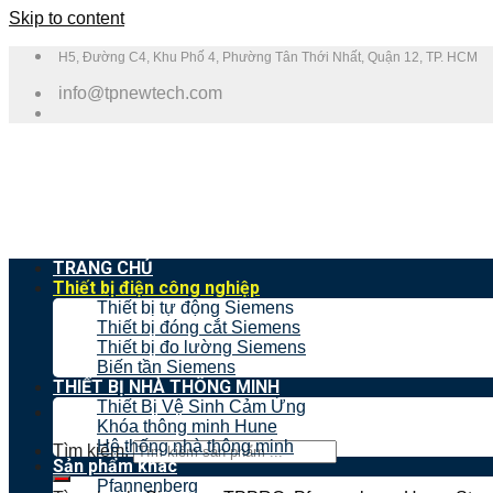
Skip to content
H5, Đường C4, Khu Phố 4, Phường Tân Thới Nhất, Quận 12, TP. HCM
info@tpnewtech.com
TRANG CHỦ
Thiết bị điện công nghiệp
Thiết bị tự động Siemens
Thiết bị đóng cắt Siemens
Thiết bị đo lường Siemens
Biến tần Siemens
THIẾT BỊ NHÀ THÔNG MINH
Thiết Bị Vệ Sinh Cảm Ứng
Khóa thông minh Hune
Hệ thống nhà thông minh
Tìm kiếm:
Sản phẩm khác
Pfannenberg