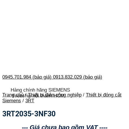
0945.701.984 (báo giá)
0913.832.029 (báo giá)
Hàng chính hãng SIEMENS
Trang chủ
/
Thiết bị điện công nghiệp
/
Thiết bị đóng cắt
Freeship nội thành HCM
Siemens
/
3RT
3RT2035-3NF30
--- Giá chưa bao gồm VAT ----