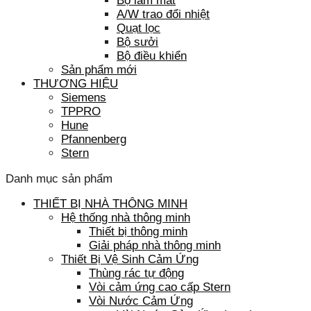
Bộ làm mát
A/W trao đổi nhiệt
Quạt lọc
Bộ sưởi
Bộ điều khiển
Sản phẩm mới
THƯƠNG HIỆU
Siemens
TPPRO
Hune
Pfannenberg
Stern
Danh mục sản phẩm
THIẾT BỊ NHÀ THÔNG MINH
Hệ thống nhà thông minh
Thiết bị thông minh
Giải pháp nhà thông minh
Thiết Bị Vệ Sinh Cảm Ứng
Thùng rác tự động
Vòi cảm ứng cao cấp Stern
Vòi Nước Cảm Ứng