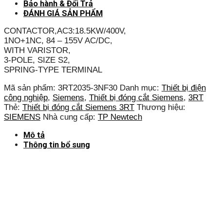
Bảo hành & Đổi Trả
ĐÁNH GIÁ SẢN PHẨM
CONTACTOR,AC3:18.5KW/400V,
1NO+1NC, 84 – 155V AC/DC,
WITH VARISTOR,
3-POLE, SIZE S2,
SPRING-TYPE TERMINAL
Mã sản phẩm:
3RT2035-3NF30
Danh mục:
Thiết bị điện
công nghiệp
,
Siemens
,
Thiết bị đóng cắt Siemens
,
3RT
Thẻ:
Thiết bị đóng cắt Siemens 3RT
Thương hiệu:
SIEMENS
Nhà cung cấp:
TP Newtech
Mô tả
Thông tin bổ sung