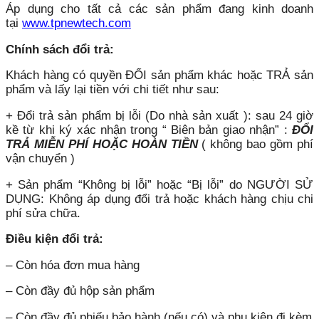
Áp dụng cho tất cả các sản phẩm đang kinh doanh
tại
www.tpnewtech.com
Chính sách đổi trả:
Khách hàng có quyền ĐỔI sản phẩm khác hoặc TRẢ sản
phẩm và lấy lại tiền với chi tiết như sau:
+ Đổi trả sản phẩm bị lỗi (Do nhà sản xuất ): sau 24 giờ
kề từ khi ký xác nhận trong “ Biên bản giao nhận” :
ĐỔI
TRẢ MIỄN PHÍ HOẶC HOÀN TIỀN
( không bao gồm phí
vận chuyển )
+ Sản phẩm “Không bị lỗi” hoặc “Bị lỗi” do NGƯỜI SỬ
DỤNG: Không áp dụng đổi trả hoặc khách hàng chịu chi
phí sửa chữa.
Điều kiện đổi trả:
– Còn hóa đơn mua hàng
– Còn đầy đủ hộp sản phẩm
– Còn đầy đủ phiếu bảo hành (nếu có) và phụ kiện đi kèm