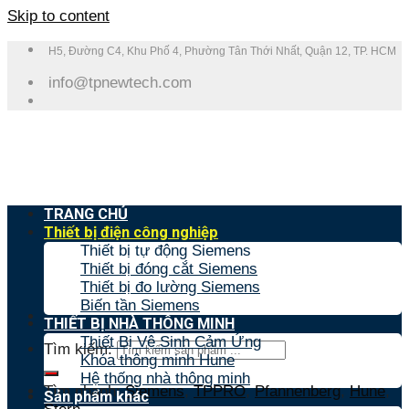
Skip to content
H5, Đường C4, Khu Phố 4, Phường Tân Thới Nhất, Quận 12, TP. HCM
info@tpnewtech.com
TRANG CHỦ
Thiết bị điện công nghiệp
Thiết bị tự động Siemens
Thiết bị đóng cắt Siemens
Thiết bị đo lường Siemens
Biến tần Siemens
THIẾT BỊ NHÀ THÔNG MINH
Thiết Bị Vệ Sinh Cảm Ứng
Tìm kiếm:
Khóa thông minh Hune
Hệ thống nhà thông minh
Tìm nhanh:
Siemens
,
TPPRO
,
Pfannenberg
,
Hune
,
Sản phẩm khác