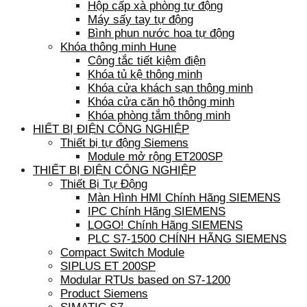
Hộp cấp xà phòng tự động
Máy sấy tay tự động
Bình phun nước hoa tự động
Khóa thông minh Hune
Công tắc tiết kiệm điện
Khóa tủ kệ thông minh
Khóa cửa khách sạn thông minh
Khóa cửa căn hộ thông minh
Khóa phòng tắm thông minh
HIẾT BỊ ĐIỆN CÔNG NGHIỆP
Thiết bị tự động Siemens
Module mở rộng ET200SP
THIẾT BỊ ĐIỆN CÔNG NGHIỆP
Thiết Bị Tự Động
Màn Hình HMI Chính Hãng SIEMENS
IPC Chính Hãng SIEMENS
LOGO! Chính Hãng SIEMENS
PLC S7-1500 CHÍNH HÃNG SIEMENS
Compact Switch Module
SIPLUS ET 200SP
Modular RTUs based on S7-1200
Product Siemens