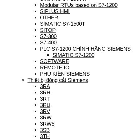
Modular RTUs based on S7-1200
SIPLUS HMI
OTHER
SIMATIC S7-1500T
SITOP
S7-300
S7-400
PLC S7-1200 CHÍNH HÃNG SIEMENS
SIMATIC S7-1200
SOFTWARE
REMOTE IO
PHỤ KIỆN SIEMENS
Thiết bị đóng cắt Siemens
3RA
3RH
3RT
3RU
3RV
3RW
3RW5
3SB
3TH