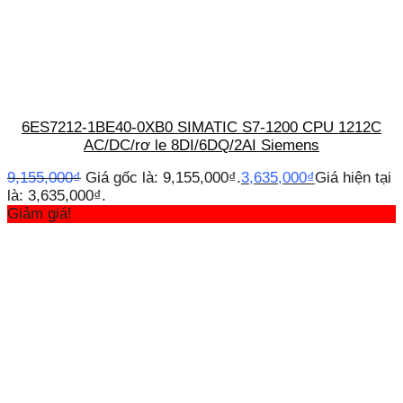
6ES7212-1BE40-0XB0 SIMATIC S7-1200 CPU 1212C
AC/DC/rơ le 8DI/6DQ/2AI Siemens
9,155,000
₫
Giá gốc là: 9,155,000₫.
3,635,000
₫
Giá hiện tại
là: 3,635,000₫.
Giảm giá!