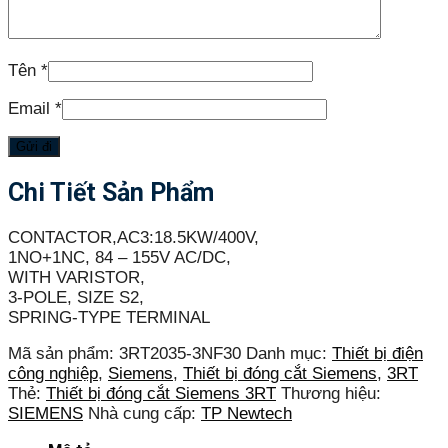
Tên
*
Email
*
Chi Tiết Sản Phẩm
CONTACTOR,AC3:18.5KW/400V,
1NO+1NC, 84 – 155V AC/DC,
WITH VARISTOR,
3-POLE, SIZE S2,
SPRING-TYPE TERMINAL
Mã sản phẩm:
3RT2035-3NF30
Danh mục:
Thiết bị điện
công nghiệp
,
Siemens
,
Thiết bị đóng cắt Siemens
,
3RT
Thẻ:
Thiết bị đóng cắt Siemens 3RT
Thương hiệu:
SIEMENS
Nhà cung cấp:
TP Newtech