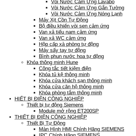
Vòi Nước Cảm Ứng Lavabo
Vòi Nước Cảm Ứng Gắn Tường
Vòi Nước Cảm Ứng Nóng Lạnh
Máy Xịt Cồn Tự Động
Bộ điều khiển vòi sen cảm ứng
Van xả tiểu nam cảm ứng
Van xả WC cảm ứng
Hộp cấp xà phòng tự động
Máy sấy tay tự động
Bình phun nước hoa tự động
Khóa thông minh Hune
Công tắc tiết kiệm điện
Khóa tủ kệ thông minh
Khóa cửa khách sạn thông minh
Khóa cửa căn hộ thông minh
Khóa phòng tắm thông minh
HIẾT BỊ ĐIỆN CÔNG NGHIỆP
Thiết bị tự động Siemens
Module mở rộng ET200SP
THIẾT BỊ ĐIỆN CÔNG NGHIỆP
Thiết Bị Tự Động
Màn Hình HMI Chính Hãng SIEMENS
IPC Chính Hãng SIEMENS