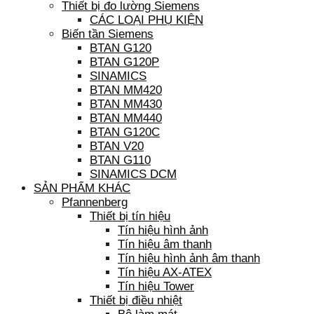
Thiết bị đo lường Siemens
CÁC LOẠI PHỤ KIỆN
Biến tần Siemens
BTAN G120
BTAN G120P
SINAMICS
BTAN MM420
BTAN MM430
BTAN MM440
BTAN G120C
BTAN V20
BTAN G110
SINAMICS DCM
SẢN PHẨM KHÁC
Pfannenberg
Thiết bị tín hiệu
Tín hiệu hình ảnh
Tín hiệu âm thanh
Tín hiệu hình ảnh âm thanh
Tín hiệu AX-ATEX
Tín hiệu Tower
Thiết bị điều nhiệt