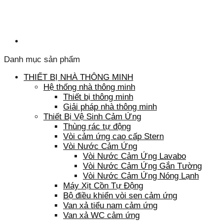
Danh mục sản phẩm
THIẾT BỊ NHÀ THÔNG MINH
Hệ thống nhà thông minh
Thiết bị thông minh
Giải pháp nhà thông minh
Thiết Bị Vệ Sinh Cảm Ứng
Thùng rác tự động
Vòi cảm ứng cao cấp Stern
Vòi Nước Cảm Ứng
Vòi Nước Cảm Ứng Lavabo
Vòi Nước Cảm Ứng Gắn Tường
Vòi Nước Cảm Ứng Nóng Lạnh
Máy Xịt Cồn Tự Động
Bộ điều khiển vòi sen cảm ứng
Van xả tiểu nam cảm ứng
Van xả WC cảm ứng