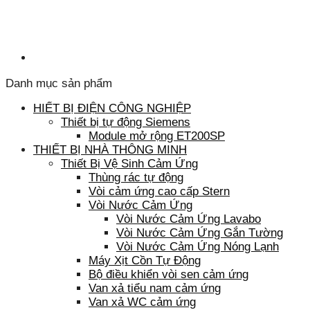
Danh mục sản phẩm
HIẾT BỊ ĐIỆN CÔNG NGHIỆP
Thiết bị tự động Siemens
Module mở rộng ET200SP
THIẾT BỊ NHÀ THÔNG MINH
Thiết Bị Vệ Sinh Cảm Ứng
Thùng rác tự động
Vòi cảm ứng cao cấp Stern
Vòi Nước Cảm Ứng
Vòi Nước Cảm Ứng Lavabo
Vòi Nước Cảm Ứng Gắn Tường
Vòi Nước Cảm Ứng Nóng Lạnh
Máy Xịt Cồn Tự Động
Bộ điều khiển vòi sen cảm ứng
Van xả tiểu nam cảm ứng
Van xả WC cảm ứng