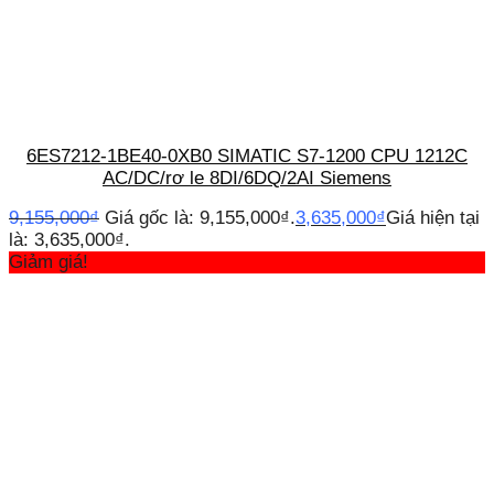
6ES7212-1BE40-0XB0 SIMATIC S7-1200 CPU 1212C
AC/DC/rơ le 8DI/6DQ/2AI Siemens
9,155,000
₫
Giá gốc là: 9,155,000₫.
3,635,000
₫
Giá hiện tại
là: 3,635,000₫.
Giảm giá!