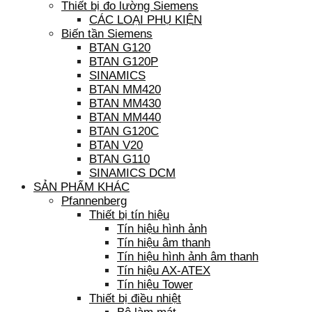
Thiết bị đo lường Siemens
CÁC LOẠI PHỤ KIỆN
Biến tần Siemens
BTAN G120
BTAN G120P
SINAMICS
BTAN MM420
BTAN MM430
BTAN MM440
BTAN G120C
BTAN V20
BTAN G110
SINAMICS DCM
SẢN PHẨM KHÁC
Pfannenberg
Thiết bị tín hiệu
Tín hiệu hình ảnh
Tín hiệu âm thanh
Tín hiệu hình ảnh âm thanh
Tín hiệu AX-ATEX
Tín hiệu Tower
Thiết bị điều nhiệt