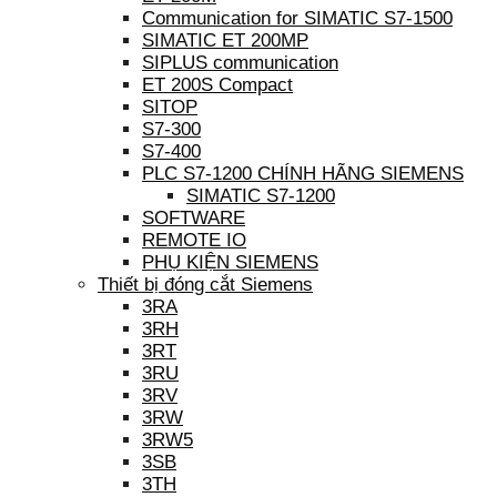
Communication for SIMATIC S7-1500
SIMATIC ET 200MP
SIPLUS communication
ET 200S Compact
SITOP
S7-300
S7-400
PLC S7-1200 CHÍNH HÃNG SIEMENS
SIMATIC S7-1200
SOFTWARE
REMOTE IO
PHỤ KIỆN SIEMENS
Thiết bị đóng cắt Siemens
3RA
3RH
3RT
3RU
3RV
3RW
3RW5
3SB
3TH