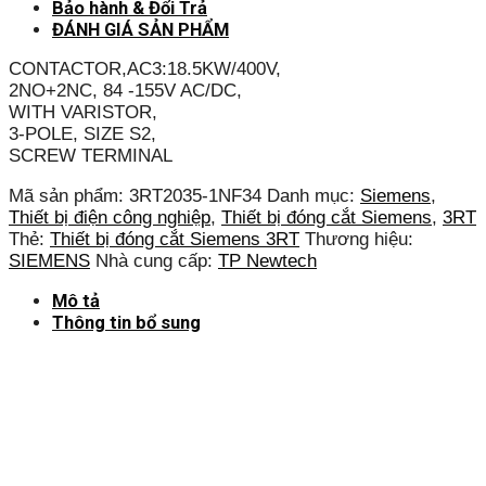
Bảo hành & Đổi Trả
ĐÁNH GIÁ SẢN PHẨM
CONTACTOR,AC3:18.5KW/400V,
2NO+2NC, 84 -155V AC/DC,
WITH VARISTOR,
3-POLE, SIZE S2,
SCREW TERMINAL
Mã sản phẩm:
3RT2035-1NF34
Danh mục:
Siemens
,
Thiết bị điện công nghiệp
,
Thiết bị đóng cắt Siemens
,
3RT
Thẻ:
Thiết bị đóng cắt Siemens 3RT
Thương hiệu:
SIEMENS
Nhà cung cấp:
TP Newtech
Mô tả
Thông tin bổ sung