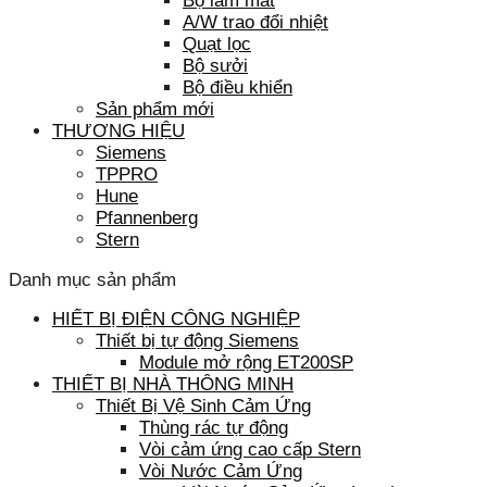
Bộ làm mát
A/W trao đổi nhiệt
Quạt lọc
Bộ sưởi
Bộ điều khiển
Sản phẩm mới
THƯƠNG HIỆU
Siemens
TPPRO
Hune
Pfannenberg
Stern
Danh mục sản phẩm
HIẾT BỊ ĐIỆN CÔNG NGHIỆP
Thiết bị tự động Siemens
Module mở rộng ET200SP
THIẾT BỊ NHÀ THÔNG MINH
Thiết Bị Vệ Sinh Cảm Ứng
Thùng rác tự động
Vòi cảm ứng cao cấp Stern
Vòi Nước Cảm Ứng