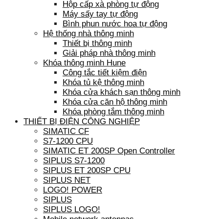
Hộp cấp xà phòng tự động
Máy sấy tay tự động
Bình phun nước hoa tự động
Hệ thống nhà thông minh
Thiết bị thông minh
Giải pháp nhà thông minh
Khóa thông minh Hune
Công tắc tiết kiệm điện
Khóa tủ kệ thông minh
Khóa cửa khách sạn thông minh
Khóa cửa căn hộ thông minh
Khóa phòng tắm thông minh
THIẾT BỊ ĐIỆN CÔNG NGHIỆP
SIMATIC CF
S7-1200 CPU
SIMATIC ET 200SP Open Controller
SIPLUS S7-1200
SIPLUS ET 200SP CPU
SIPLUS NET
LOGO! POWER
SIPLUS
SIPLUS LOGO!