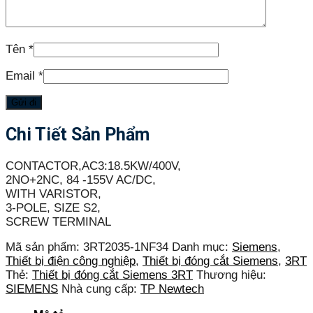
Tên
*
Email
*
Chi Tiết Sản Phẩm
CONTACTOR,AC3:18.5KW/400V,
2NO+2NC, 84 -155V AC/DC,
WITH VARISTOR,
3-POLE, SIZE S2,
SCREW TERMINAL
Mã sản phẩm:
3RT2035-1NF34
Danh mục:
Siemens
,
Thiết bị điện công nghiệp
,
Thiết bị đóng cắt Siemens
,
3RT
Thẻ:
Thiết bị đóng cắt Siemens 3RT
Thương hiệu:
SIEMENS
Nhà cung cấp:
TP Newtech