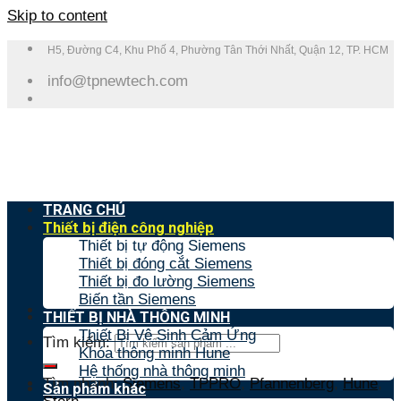
Skip to content
H5, Đường C4, Khu Phố 4, Phường Tân Thới Nhất, Quận 12, TP. HCM
info@tpnewtech.com
TRANG CHỦ
Thiết bị điện công nghiệp
Thiết bị tự động Siemens
Thiết bị đóng cắt Siemens
Thiết bị đo lường Siemens
Biến tần Siemens
THIẾT BỊ NHÀ THÔNG MINH
Thiết Bị Vệ Sinh Cảm Ứng
Tìm kiếm:
Khóa thông minh Hune
Hệ thống nhà thông minh
Tìm nhanh:
Siemens
,
TPPRO
,
Pfannenberg
,
Hune
,
Sản phẩm khác