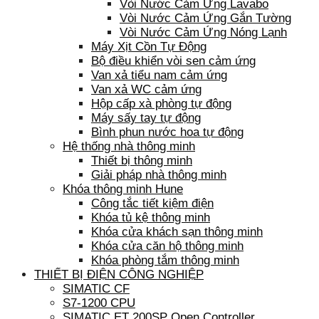
Vòi Nước Cảm Ứng Lavabo
Vòi Nước Cảm Ứng Gắn Tường
Vòi Nước Cảm Ứng Nóng Lạnh
Máy Xịt Cồn Tự Động
Bộ điều khiển vòi sen cảm ứng
Van xả tiểu nam cảm ứng
Van xả WC cảm ứng
Hộp cấp xà phòng tự động
Máy sấy tay tự động
Bình phun nước hoa tự động
Hệ thống nhà thông minh
Thiết bị thông minh
Giải pháp nhà thông minh
Khóa thông minh Hune
Công tắc tiết kiệm điện
Khóa tủ kệ thông minh
Khóa cửa khách sạn thông minh
Khóa cửa căn hộ thông minh
Khóa phòng tắm thông minh
THIẾT BỊ ĐIỆN CÔNG NGHIỆP
SIMATIC CF
S7-1200 CPU
SIMATIC ET 200SP Open Controller