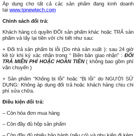
Áp dụng cho tất cả các sản phẩm đang kinh doanh
tại
www.tpnewtech.com
Chính sách đổi trả:
Khách hàng có quyền ĐỔI sản phẩm khác hoặc TRẢ sản
phẩm và lấy lại tiền với chi tiết như sau:
+ Đổi trả sản phẩm bị lỗi (Do nhà sản xuất ): sau 24 giờ
kề từ khi ký xác nhận trong “ Biên bản giao nhận” :
ĐỔI
TRẢ MIỄN PHÍ HOẶC HOÀN TIỀN
( không bao gồm phí
vận chuyển )
+ Sản phẩm “Không bị lỗi” hoặc “Bị lỗi” do NGƯỜI SỬ
DỤNG: Không áp dụng đổi trả hoặc khách hàng chịu chi
phí sửa chữa.
Điều kiện đổi trả:
– Còn hóa đơn mua hàng
– Còn đầy đủ hộp sản phẩm
– Còn đầy đủ phiếu bảo hành (nếu có) và phụ kiện đi kèm