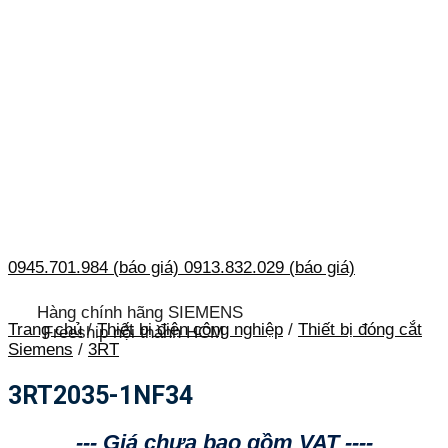
0945.701.984 (báo giá)
0913.832.029 (báo giá)
Hàng chính hãng SIEMENS
Trang chủ
/
Thiết bị điện công nghiệp
/
Thiết bị đóng cắt
Freeship nội thành HCM
Siemens
/
3RT
3RT2035-1NF34
--- Giá chưa bao gồm VAT ----