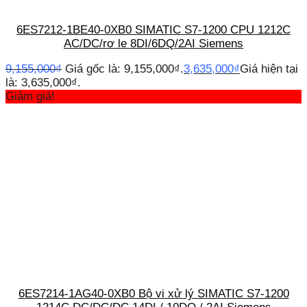
6ES7212-1BE40-0XB0 SIMATIC S7-1200 CPU 1212C
AC/DC/rơ le 8DI/6DQ/2AI Siemens
9,155,000
₫
Giá gốc là: 9,155,000₫.
3,635,000
₫
Giá hiện tại
là: 3,635,000₫.
Giảm giá!
6ES7214-1AG40-0XB0 Bộ vi xử lý SIMATIC S7-1200