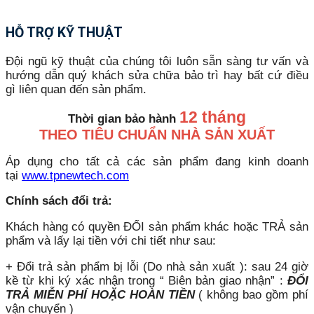
HỖ TRỢ KỸ THUẬT
Đội ngũ kỹ thuật của chúng tôi luôn sẵn sàng tư vấn và
hướng dẫn quý khách sửa chữa bảo trì hay bất cứ điều
gì liên quan đến sản phẩm.
12 tháng
Thời gian bảo hành
THEO TIÊU CHUẨN NHÀ SẢN XUẤT
Áp dụng cho tất cả các sản phẩm đang kinh doanh
tại
www.tpnewtech.com
Chính sách đổi trả:
Khách hàng có quyền ĐỔI sản phẩm khác hoặc TRẢ sản
phẩm và lấy lại tiền với chi tiết như sau:
+ Đổi trả sản phẩm bị lỗi (Do nhà sản xuất ): sau 24 giờ
kề từ khi ký xác nhận trong “ Biên bản giao nhận” :
ĐỔI
TRẢ MIỄN PHÍ HOẶC HOÀN TIỀN
( không bao gồm phí
vận chuyển )