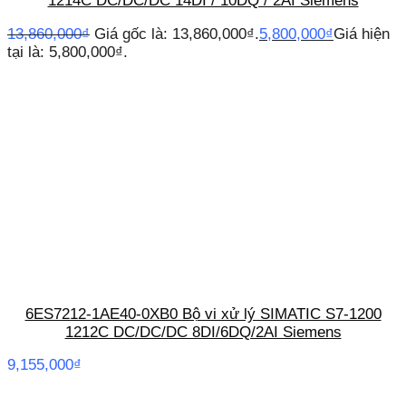
1214C DC/DC/DC 14DI / 10DQ / 2AI Siemens
13,860,000
₫
Giá gốc là: 13,860,000₫.
5,800,000
₫
Giá hiện
tại là: 5,800,000₫.
6ES7212-1AE40-0XB0 Bộ vi xử lý SIMATIC S7-1200
1212C DC/DC/DC 8DI/6DQ/2AI Siemens
9,155,000
₫