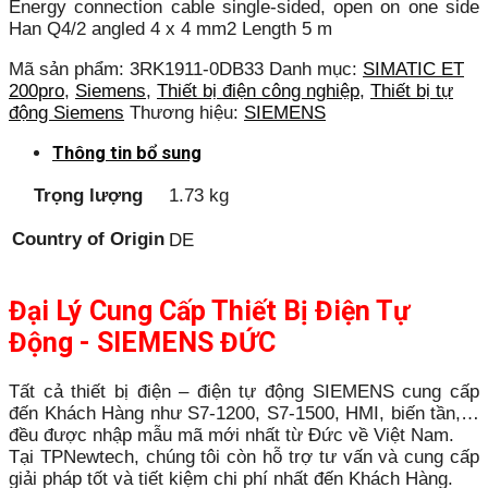
Energy connection cable single-sided, open on one side
Han Q4/2 angled 4 x 4 mm2 Length 5 m
Mã sản phẩm:
3RK1911-0DB33
Danh mục:
SIMATIC ET
200pro
,
Siemens
,
Thiết bị điện công nghiệp
,
Thiết bị tự
động Siemens
Thương hiệu:
SIEMENS
Thông tin bổ sung
Trọng lượng
1.73 kg
Country of Origin
DE
Đại Lý Cung Cấp Thiết Bị Điện Tự
Động - SIEMENS ĐỨC
Tất cả thiết bị điện – điện tự động SIEMENS cung cấp
đến Khách Hàng như S7-1200, S7-1500, HMI, biến tần,…
đều được nhập mẫu mã mới nhất từ Đức về Việt Nam.
Tại TPNewtech, chúng tôi còn hỗ trợ tư vấn và cung cấp
giải pháp tốt và tiết kiệm chi phí nhất đến Khách Hàng.