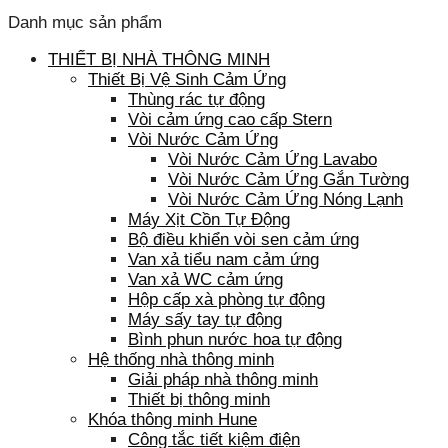
Danh mục sản phẩm
THIẾT BỊ NHÀ THÔNG MINH
Thiết Bị Vệ Sinh Cảm Ứng
Thùng rác tự động
Vòi cảm ứng cao cấp Stern
Vòi Nước Cảm Ứng
Vòi Nước Cảm Ứng Lavabo
Vòi Nước Cảm Ứng Gắn Tường
Vòi Nước Cảm Ứng Nóng Lạnh
Máy Xịt Cồn Tự Động
Bộ điều khiển vòi sen cảm ứng
Van xả tiểu nam cảm ứng
Van xả WC cảm ứng
Hộp cấp xà phòng tự động
Máy sấy tay tự động
Bình phun nước hoa tự động
Hệ thống nhà thông minh
Giải pháp nhà thông minh
Thiết bị thông minh
Khóa thông minh Hune
Công tắc tiết kiệm điện