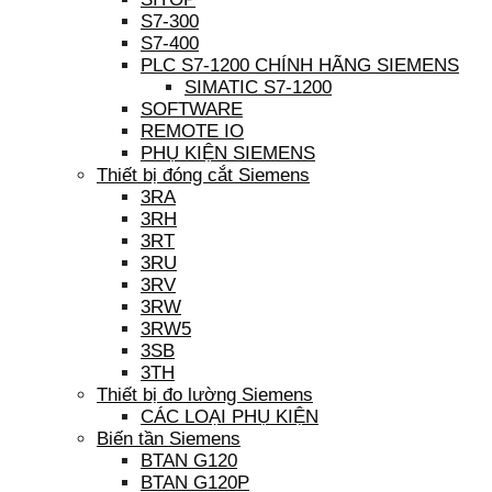
S7-300
S7-400
PLC S7-1200 CHÍNH HÃNG SIEMENS
SIMATIC S7-1200
SOFTWARE
REMOTE IO
PHỤ KIỆN SIEMENS
Thiết bị đóng cắt Siemens
3RA
3RH
3RT
3RU
3RV
3RW
3RW5
3SB
3TH
Thiết bị đo lường Siemens
CÁC LOẠI PHỤ KIỆN
Biến tần Siemens
BTAN G120
BTAN G120P