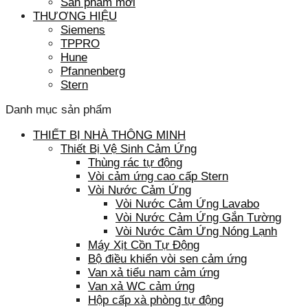
Sản phẩm mới
THƯƠNG HIỆU
Siemens
TPPRO
Hune
Pfannenberg
Stern
Danh mục sản phẩm
THIẾT BỊ NHÀ THÔNG MINH
Thiết Bị Vệ Sinh Cảm Ứng
Thùng rác tự động
Vòi cảm ứng cao cấp Stern
Vòi Nước Cảm Ứng
Vòi Nước Cảm Ứng Lavabo
Vòi Nước Cảm Ứng Gắn Tường
Vòi Nước Cảm Ứng Nóng Lạnh
Máy Xịt Cồn Tự Động
Bộ điều khiển vòi sen cảm ứng
Van xả tiểu nam cảm ứng
Van xả WC cảm ứng
Hộp cấp xà phòng tự động