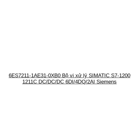
6ES7211-1AE31-0XB0 Bộ vi xử lý SIMATIC S7-1200
1211C DC/DC/DC 6DI/4DQ/2AI Siemens