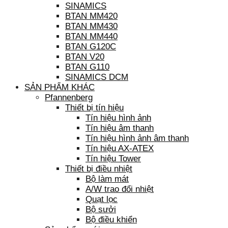
SINAMICS
BTAN MM420
BTAN MM430
BTAN MM440
BTAN G120C
BTAN V20
BTAN G110
SINAMICS DCM
SẢN PHẨM KHÁC
Pfannenberg
Thiết bị tín hiệu
Tín hiệu hình ảnh
Tín hiệu âm thanh
Tín hiệu hình ảnh âm thanh
Tín hiệu AX-ATEX
Tín hiệu Tower
Thiết bị điều nhiệt
Bộ làm mát
A/W trao đổi nhiệt
Quạt lọc
Bộ sưởi
Bộ điều khiển