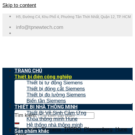
Skip to content
H5, Đường C4, Khu Phố 4, Phường Tân Thới Nhất, Quận 12, TP. HCM
info@tpnewtech.com
TRANG CHỦ
Thiết bị điện công nghiệp
Thiết bị tự động Siemens
Thiết bị đóng cắt Siemens
Thiết bị đo lường Siemens
Biến tần Siemens
THIẾT BỊ NHÀ THÔNG MINH
Thiết Bị Vệ Sinh Cảm Ứng
Tìm kiếm:
Khóa thông minh Hune
Hệ thống nhà thông minh
Tìm nhanh:
Siemens
,
TPPRO
,
Pfannenberg
,
Hune
,
Sản phẩm khác