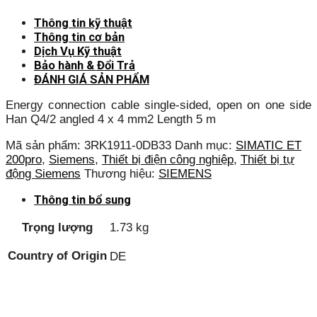
Thông tin kỹ thuật
Thông tin cơ bản
Dịch Vụ Kỹ thuật
Bảo hành & Đổi Trả
ĐÁNH GIÁ SẢN PHẨM
Energy connection cable single-sided, open on one side
Han Q4/2 angled 4 x 4 mm2 Length 5 m
Mã sản phẩm:
3RK1911-0DB33
Danh mục:
SIMATIC ET
200pro
,
Siemens
,
Thiết bị điện công nghiệp
,
Thiết bị tự
động Siemens
Thương hiệu:
SIEMENS
Thông tin bổ sung
Trọng lượng
1.73 kg
Country of Origin
DE