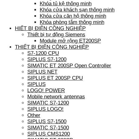
Khóa tủ kệ thông minh
Khóa cửa khách sạn thông minh
Khóa cửa căn hộ thông minh
Khóa phòng tắm thông minh
HIẾT BỊ ĐIỆN CÔNG NGHIỆP
Thiết bị tự động Siemens
Module mở rộng ET200SP
THIẾT BỊ ĐIỆN CÔNG NGHIỆP
S7-1200 CPU
SIPLUS S7-1200
SIMATIC ET 200SP Open Controller
SIPLUS NET
SIPLUS ET 200SP CPU
SIPLUS
LOGO! POWER
Mobile network antennas
SIMATIC S7-1200
SIPLUS LOGO!
Other
SIPLUS S7-1500
SIMATIC S7-1500
SIPLUS CMS1200