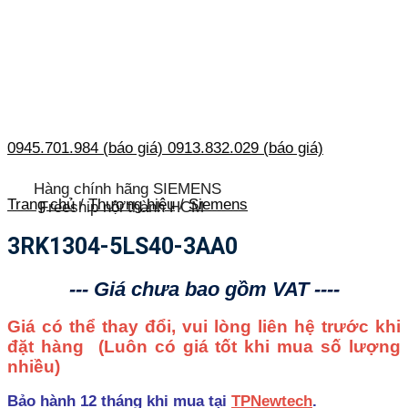
0945.701.984 (báo giá)
0913.832.029 (báo giá)
Hàng chính hãng SIEMENS
Trang chủ
/
Thương hiệu
/
Siemens
Freeship nội thành HCM
3RK1304-5LS40-3AA0
--- Giá chưa bao gồm VAT ----
Giá có thể thay đổi, vui lòng liên hệ trước khi
đặt hàng
(Luôn có giá tốt khi mua số lượng
nhiều)
Bảo hành 12 tháng khi mua tại
TPNewtech
.