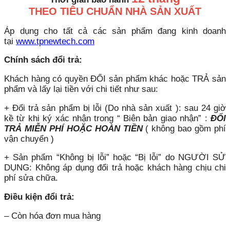
THEO TIÊU CHUẨN NHÀ SẢN XUẤT
Áp dụng cho tất cả các sản phẩm đang kinh doanh
tại
www.tpnewtech.com
Chính sách đổi trả:
Khách hàng có quyền ĐỔI sản phẩm khác hoặc TRẢ sản
phẩm và lấy lại tiền với chi tiết như sau:
+ Đổi trả sản phẩm bị lỗi (Do nhà sản xuất ): sau 24 giờ
kề từ khi ký xác nhận trong “ Biên bản giao nhận” :
ĐỔI
TRẢ MIỄN PHÍ HOẶC HOÀN TIỀN
( không bao gồm phí
vận chuyển )
+ Sản phẩm “Không bị lỗi” hoặc “Bị lỗi” do NGƯỜI SỬ
DỤNG: Không áp dụng đổi trả hoặc khách hàng chịu chi
phí sửa chữa.
Điều kiện đổi trả:
– Còn hóa đơn mua hàng