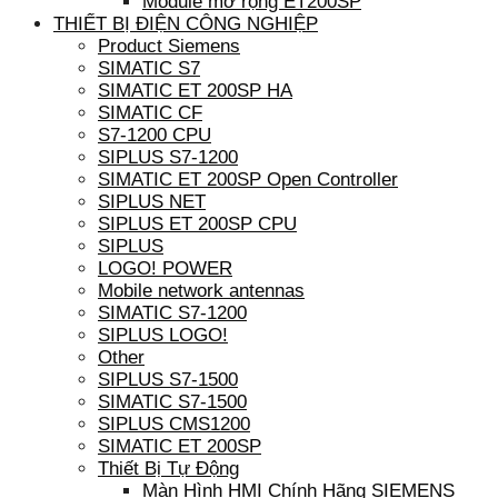
Module mở rộng ET200SP
THIẾT BỊ ĐIỆN CÔNG NGHIỆP
Product Siemens
SIMATIC S7
SIMATIC ET 200SP HA
SIMATIC CF
S7-1200 CPU
SIPLUS S7-1200
SIMATIC ET 200SP Open Controller
SIPLUS NET
SIPLUS ET 200SP CPU
SIPLUS
LOGO! POWER
Mobile network antennas
SIMATIC S7-1200
SIPLUS LOGO!
Other
SIPLUS S7-1500
SIMATIC S7-1500
SIPLUS CMS1200
SIMATIC ET 200SP
Thiết Bị Tự Động
Màn Hình HMI Chính Hãng SIEMENS