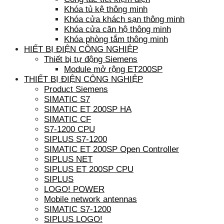
Khóa tủ kệ thông minh
Khóa cửa khách sạn thông minh
Khóa cửa căn hộ thông minh
Khóa phòng tắm thông minh
HIẾT BỊ ĐIỆN CÔNG NGHIỆP
Thiết bị tự động Siemens
Module mở rộng ET200SP
THIẾT BỊ ĐIỆN CÔNG NGHIỆP
Product Siemens
SIMATIC S7
SIMATIC ET 200SP HA
SIMATIC CF
S7-1200 CPU
SIPLUS S7-1200
SIMATIC ET 200SP Open Controller
SIPLUS NET
SIPLUS ET 200SP CPU
SIPLUS
LOGO! POWER
Mobile network antennas
SIMATIC S7-1200
SIPLUS LOGO!