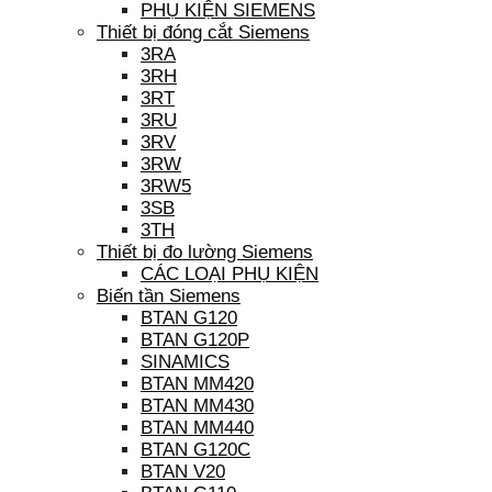
PHỤ KIỆN SIEMENS
Thiết bị đóng cắt Siemens
3RA
3RH
3RT
3RU
3RV
3RW
3RW5
3SB
3TH
Thiết bị đo lường Siemens
CÁC LOẠI PHỤ KIỆN
Biến tần Siemens
BTAN G120
BTAN G120P
SINAMICS
BTAN MM420
BTAN MM430
BTAN MM440
BTAN G120C
BTAN V20