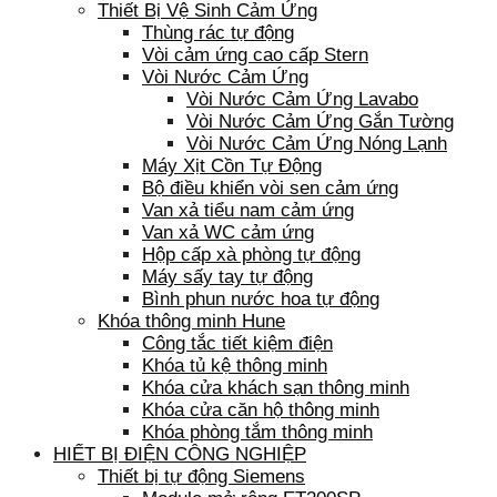
Thiết Bị Vệ Sinh Cảm Ứng
Thùng rác tự động
Vòi cảm ứng cao cấp Stern
Vòi Nước Cảm Ứng
Vòi Nước Cảm Ứng Lavabo
Vòi Nước Cảm Ứng Gắn Tường
Vòi Nước Cảm Ứng Nóng Lạnh
Máy Xịt Cồn Tự Động
Bộ điều khiển vòi sen cảm ứng
Van xả tiểu nam cảm ứng
Van xả WC cảm ứng
Hộp cấp xà phòng tự động
Máy sấy tay tự động
Bình phun nước hoa tự động
Khóa thông minh Hune
Công tắc tiết kiệm điện
Khóa tủ kệ thông minh
Khóa cửa khách sạn thông minh
Khóa cửa căn hộ thông minh
Khóa phòng tắm thông minh
HIẾT BỊ ĐIỆN CÔNG NGHIỆP
Thiết bị tự động Siemens