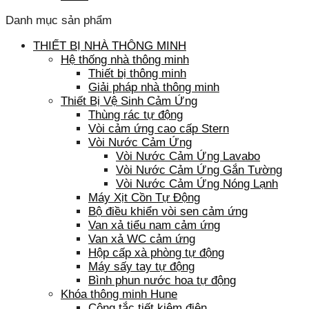
Danh mục sản phẩm
THIẾT BỊ NHÀ THÔNG MINH
Hệ thống nhà thông minh
Thiết bị thông minh
Giải pháp nhà thông minh
Thiết Bị Vệ Sinh Cảm Ứng
Thùng rác tự động
Vòi cảm ứng cao cấp Stern
Vòi Nước Cảm Ứng
Vòi Nước Cảm Ứng Lavabo
Vòi Nước Cảm Ứng Gắn Tường
Vòi Nước Cảm Ứng Nóng Lạnh
Máy Xịt Cồn Tự Động
Bộ điều khiển vòi sen cảm ứng
Van xả tiểu nam cảm ứng
Van xả WC cảm ứng
Hộp cấp xà phòng tự động
Máy sấy tay tự động
Bình phun nước hoa tự động
Khóa thông minh Hune
Công tắc tiết kiệm điện