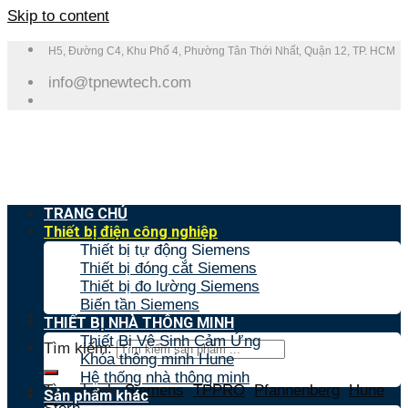
Skip to content
H5, Đường C4, Khu Phố 4, Phường Tân Thới Nhất, Quận 12, TP. HCM
info@tpnewtech.com
TRANG CHỦ
Thiết bị điện công nghiệp
Thiết bị tự động Siemens
Thiết bị đóng cắt Siemens
Thiết bị đo lường Siemens
Biến tần Siemens
THIẾT BỊ NHÀ THÔNG MINH
Thiết Bị Vệ Sinh Cảm Ứng
Tìm kiếm:
Khóa thông minh Hune
Hệ thống nhà thông minh
Tìm nhanh:
Siemens
,
TPPRO
,
Pfannenberg
,
Hune
,
Sản phẩm khác