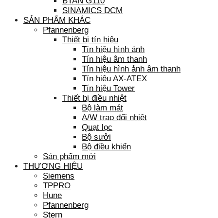
BTAN G110
SINAMICS DCM
SẢN PHẨM KHÁC
Pfannenberg
Thiết bị tín hiệu
Tín hiệu hình ảnh
Tín hiệu âm thanh
Tín hiệu hình ảnh âm thanh
Tín hiệu AX-ATEX
Tín hiệu Tower
Thiết bị điều nhiệt
Bộ làm mát
A/W trao đổi nhiệt
Quạt lọc
Bộ sưởi
Bộ điều khiển
Sản phẩm mới
THƯƠNG HIỆU
Siemens
TPPRO
Hune
Pfannenberg
Stern