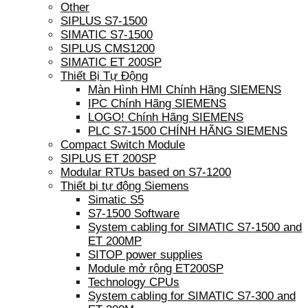
Other
SIPLUS S7-1500
SIMATIC S7-1500
SIPLUS CMS1200
SIMATIC ET 200SP
Thiết Bị Tự Động
Màn Hình HMI Chính Hãng SIEMENS
IPC Chính Hãng SIEMENS
LOGO! Chính Hãng SIEMENS
PLC S7-1500 CHÍNH HÃNG SIEMENS
Compact Switch Module
SIPLUS ET 200SP
Modular RTUs based on S7-1200
Thiết bị tự động Siemens
Simatic S5
S7-1500 Software
System cabling for SIMATIC S7-1500 and
ET 200MP
SITOP power supplies
Module mở rộng ET200SP
Technology CPUs
System cabling for SIMATIC S7-300 and