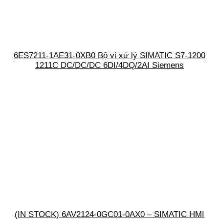
6ES7211-1AE31-0XB0 Bộ vi xử lý SIMATIC S7-1200
1211C DC/DC/DC 6DI/4DQ/2AI Siemens
(IN STOCK) 6AV2124-0GC01-0AX0 – SIMATIC HMI