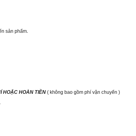
đến sản phẩm.
HÍ HOẶC HOÀN TIỀN
( không bao gồm phí vận chuyển )
.