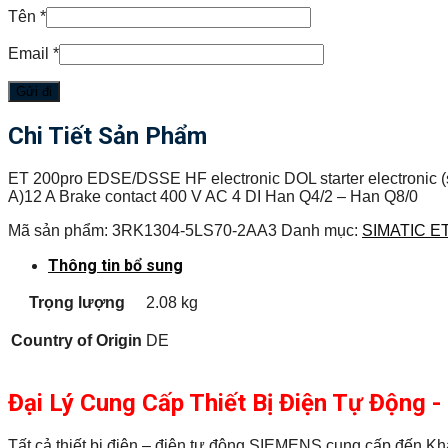
Tên
*
Email
*
Chi Tiết Sản Phẩm
ET 200pro EDSE/DSSE HF electronic DOL starter electronic (sof
A)12 A Brake contact 400 V AC 4 DI Han Q4/2 – Han Q8/0
Mã sản phẩm:
3RK1304-5LS70-2AA3
Danh mục:
SIMATIC ET
Thông tin bổ sung
Trọng lượng
2.08 kg
Country of Origin
DE
Đại Lý Cung Cấp Thiết Bị Điện Tự Động
Tất cả thiết bị điện – điện tự động SIEMENS cung cấp đến 