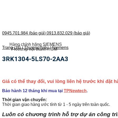
0945.701.984 (báo giá)
0913.832.029 (báo giá)
Hàng chính hãng SIEMENS
Trang chủ
/
Thương hiệu
/
Siemens
Freeship nội thành HCM
3RK1304-5LS70-2AA3
Giá có thể thay đổi, vui lòng liên hệ trước khi đặt
Bảo hành 12 tháng khi mua tại
TPNewtech
.
Thời gian vận chuyển:
Thời gian giao hàng ước tính từ 1 - 5 ngày trên toàn quốc.
Luôn có chương trình hỗ trợ dự án công tr