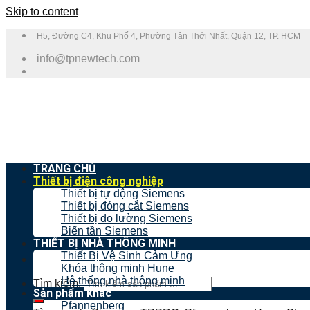
Skip to content
H5, Đường C4, Khu Phố 4, Phường Tân Thới Nhất, Quận 12, TP. HCM
info@tpnewtech.com
TRANG CHỦ
Thiết bị điện công nghiệp
Thiết bị tự động Siemens
Thiết bị đóng cắt Siemens
Thiết bị đo lường Siemens
Biến tần Siemens
THIẾT BỊ NHÀ THÔNG MINH
Thiết Bị Vệ Sinh Cảm Ứng
Khóa thông minh Hune
Hệ thống nhà thông minh
Tìm kiếm:
Sản phẩm khác
Pfannenberg