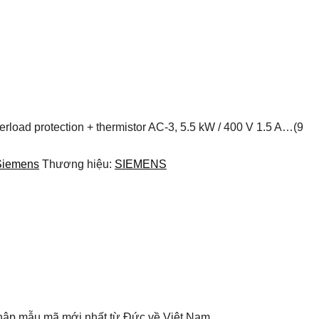
erload protection + thermistor AC-3, 5.5 kW / 400 V 1.5 A…(9
 Siemens
Thương hiệu:
SIEMENS
nhập mẫu mã mới nhất từ Đức về Việt Nam.