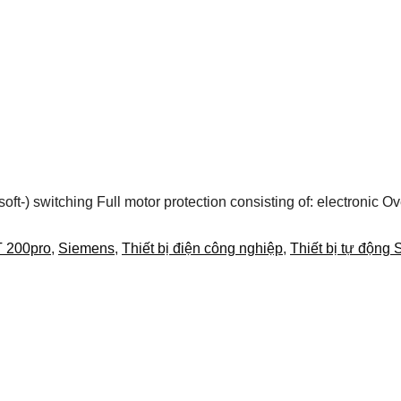
t-) switching Full motor protection consisting of: electronic Ov
 200pro
,
Siemens
,
Thiết bị điện công nghiệp
,
Thiết bị tự động