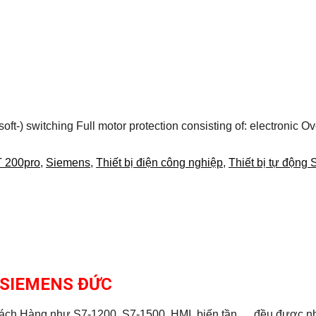
t-) switching Full motor protection consisting of: electronic Ov
 200pro
,
Siemens
,
Thiết bị điện công nghiệp
,
Thiết bị tự động
 - SIEMENS ĐỨC
Khách Hàng như S7-1200, S7-1500, HMI, biến tần,… đều được 