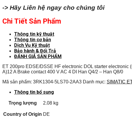
-> Hãy Liên hệ ngay cho chúng tôi
Chi Tiết Sản Phẩm
Thông tin kỹ thuật
Thông tin cơ bản
Dịch Vụ Kỹ thuật
Bảo hành & Đổi Trả
ĐÁNH GIÁ SẢN PHẨM
ET 200pro EDSE/DSSE HF electronic DOL starter electronic (sof
A)12 A Brake contact 400 V AC 4 DI Han Q4/2 – Han Q8/0
Mã sản phẩm:
3RK1304-5LS70-2AA3
Danh mục:
SIMATIC ET
Thông tin bổ sung
Trọng lượng
2.08 kg
Country of Origin
DE