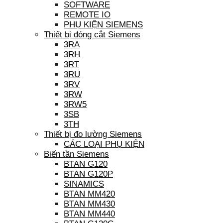
SOFTWARE
REMOTE IO
PHỤ KIỆN SIEMENS
Thiết bị đóng cắt Siemens
3RA
3RH
3RT
3RU
3RV
3RW
3RW5
3SB
3TH
Thiết bị đo lường Siemens
CÁC LOẠI PHỤ KIỆN
Biến tần Siemens
BTAN G120
BTAN G120P
SINAMICS
BTAN MM420
BTAN MM430
BTAN MM440