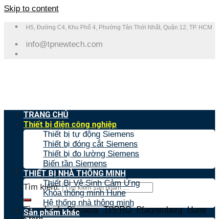
Skip to content
H5, Đường C4, Khu Phố 4, Phường Tân Thới Nhất, Quận 12, TP. HCM
info@tpnewtech.com
TRANG CHỦ
Thiết bị điện công nghiệp
Thiết bị tự động Siemens
Thiết bị đóng cắt Siemens
Thiết bị đo lường Siemens
Biến tần Siemens
THIẾT BỊ NHÀ THÔNG MINH
Thiết Bị Vệ Sinh Cảm Ứng
Tìm kiếm:
Khóa thông minh Hune
Hệ thống nhà thông minh
Tìm nhanh:
Siemens
,
TPPRO
,
Pfannenberg
,
Hune
,
Sản phẩm khác