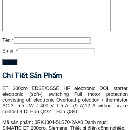
Tên
*
Email
*
Chi Tiết Sản Phẩm
ET 200pro EDSE/DSSE HF electronic DOL starter
electronic (soft-) switching Full motor protection
consisting of: electronic Overload protection + thermistor
AC-3, 5.5 kW / 400 V 1.5 A…(9 A)12 A without brake
contact 4 DI Han Q4/2 – Han Q8/0
Mã sản phẩm:
3RK1304-5LS70-2AA0
Danh mục:
SIMATIC ET 200pro
,
Siemens
,
Thiết bị điện công nghiệp
,