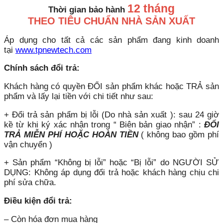
12 tháng
Thời gian bảo hành
THEO TIÊU CHUẨN NHÀ SẢN XUẤT
Áp dụng cho tất cả các sản phẩm đang kinh doanh
tại
www.tpnewtech.com
Chính sách đổi trả:
Khách hàng có quyền ĐỔI sản phẩm khác hoặc TRẢ sản
phẩm và lấy lại tiền với chi tiết như sau:
+ Đổi trả sản phẩm bị lỗi (Do nhà sản xuất ): sau 24 giờ
kề từ khi ký xác nhận trong “ Biên bản giao nhận” :
ĐỔI
TRẢ MIỄN PHÍ HOẶC HOÀN TIỀN
( không bao gồm phí
vận chuyển )
+ Sản phẩm “Không bị lỗi” hoặc “Bị lỗi” do NGƯỜI SỬ
DỤNG: Không áp dụng đổi trả hoặc khách hàng chịu chi
phí sửa chữa.
Điều kiện đổi trả:
– Còn hóa đơn mua hàng