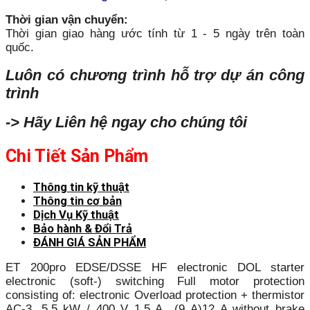
Thời gian vận chuyển:
Thời gian giao hàng ước tính từ 1 - 5 ngày trên toàn
quốc.
Luôn có chương trình hỗ trợ dự án công
trình
-> Hãy Liên hệ ngay cho chúng tôi
Chi Tiết Sản Phẩm
Thông tin kỹ thuật
Thông tin cơ bản
Dịch Vụ Kỹ thuật
Bảo hành & Đổi Trả
ĐÁNH GIÁ SẢN PHẨM
ET 200pro EDSE/DSSE HF electronic DOL starter
electronic (soft-) switching Full motor protection
consisting of: electronic Overload protection + thermistor
AC-3, 5.5 kW / 400 V 1.5 A…(9 A)12 A without brake