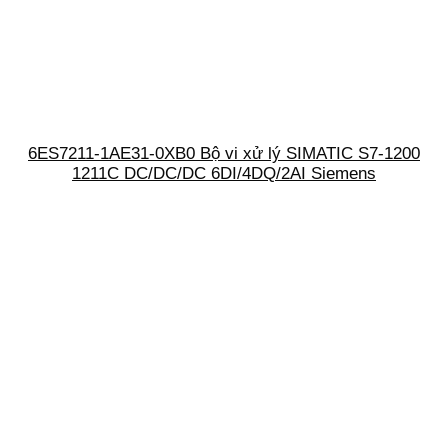
6ES7211-1AE31-0XB0 Bộ vi xử lý SIMATIC S7-1200
1211C DC/DC/DC 6DI/4DQ/2AI Siemens