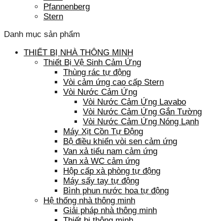
Pfannenberg
Stern
Danh mục sản phẩm
THIẾT BỊ NHÀ THÔNG MINH
Thiết Bị Vệ Sinh Cảm Ứng
Thùng rác tự động
Vòi cảm ứng cao cấp Stern
Vòi Nước Cảm Ứng
Vòi Nước Cảm Ứng Lavabo
Vòi Nước Cảm Ứng Gắn Tường
Vòi Nước Cảm Ứng Nóng Lạnh
Máy Xịt Cồn Tự Động
Bộ điều khiển vòi sen cảm ứng
Van xả tiểu nam cảm ứng
Van xả WC cảm ứng
Hộp cấp xà phòng tự động
Máy sấy tay tự động
Bình phun nước hoa tự động
Hệ thống nhà thông minh
Giải pháp nhà thông minh
Thiết bị thông minh