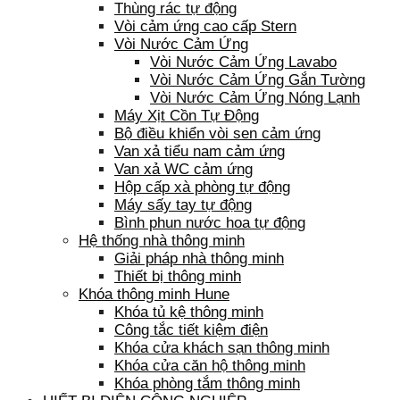
Thùng rác tự động
Vòi cảm ứng cao cấp Stern
Vòi Nước Cảm Ứng
Vòi Nước Cảm Ứng Lavabo
Vòi Nước Cảm Ứng Gắn Tường
Vòi Nước Cảm Ứng Nóng Lạnh
Máy Xịt Cồn Tự Động
Bộ điều khiển vòi sen cảm ứng
Van xả tiểu nam cảm ứng
Van xả WC cảm ứng
Hộp cấp xà phòng tự động
Máy sấy tay tự động
Bình phun nước hoa tự động
Hệ thống nhà thông minh
Giải pháp nhà thông minh
Thiết bị thông minh
Khóa thông minh Hune
Khóa tủ kệ thông minh
Công tắc tiết kiệm điện
Khóa cửa khách sạn thông minh
Khóa cửa căn hộ thông minh
Khóa phòng tắm thông minh