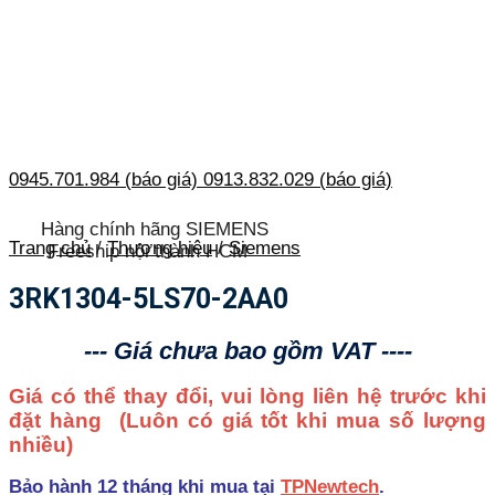
0945.701.984 (báo giá)
0913.832.029 (báo giá)
Hàng chính hãng SIEMENS
Trang chủ
/
Thương hiệu
/
Siemens
Freeship nội thành HCM
3RK1304-5LS70-2AA0
--- Giá chưa bao gồm VAT ----
Giá có thể thay đổi, vui lòng liên hệ trước khi
đặt hàng
(Luôn có giá tốt khi mua số lượng
nhiều)
Bảo hành 12 tháng khi mua tại
TPNewtech
.