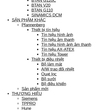
BTAN G120C
BTAN V20
BTAN G110
SINAMICS DCM
SẢN PHẨM KHÁC
Pfannenberg
Thiết bị tín hiệu
Tín hiệu hình ảnh
Tín hiệu âm thanh
Tín hiệu hình ảnh âm thanh
Tín hiệu AX-ATEX
Tín hiệu Tower
Thiết bị điều nhiệt
Bộ làm mát
A/W trao đổi nhiệt
Quạt lọc
Bộ sưởi
Bộ điều khiển
Sản phẩm mới
THƯƠNG HIỆU
Siemens
TPPRO
Hune