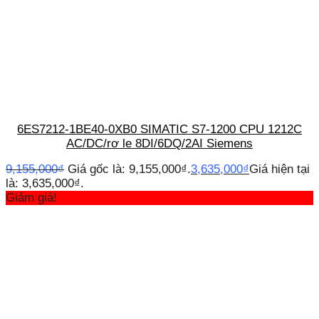
6ES7212-1BE40-0XB0 SIMATIC S7-1200 CPU 1212C
AC/DC/rơ le 8DI/6DQ/2AI Siemens
9,155,000
₫
Giá gốc là: 9,155,000₫.
3,635,000
₫
Giá hiện tại
là: 3,635,000₫.
Giảm giá!