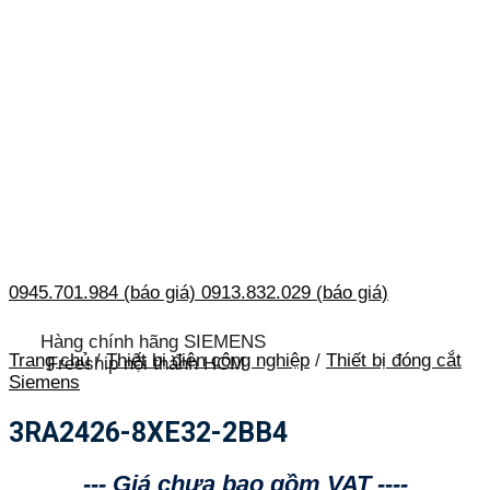
0945.701.984 (báo giá)
0913.832.029 (báo giá)
Hàng chính hãng SIEMENS
Trang chủ
/
Thiết bị điện công nghiệp
/
Thiết bị đóng cắt
Freeship nội thành HCM
Siemens
3RA2426-8XE32-2BB4
--- Giá chưa bao gồm VAT ----