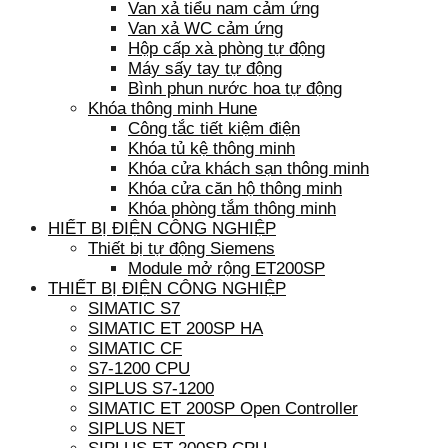
Van xả tiểu nam cảm ứng
Van xả WC cảm ứng
Hộp cấp xà phòng tự động
Máy sấy tay tự động
Bình phun nước hoa tự động
Khóa thông minh Hune
Công tắc tiết kiệm điện
Khóa tủ kệ thông minh
Khóa cửa khách sạn thông minh
Khóa cửa căn hộ thông minh
Khóa phòng tắm thông minh
HIẾT BỊ ĐIỆN CÔNG NGHIỆP
Thiết bị tự động Siemens
Module mở rộng ET200SP
THIẾT BỊ ĐIỆN CÔNG NGHIỆP
SIMATIC S7
SIMATIC ET 200SP HA
SIMATIC CF
S7-1200 CPU
SIPLUS S7-1200
SIMATIC ET 200SP Open Controller
SIPLUS NET