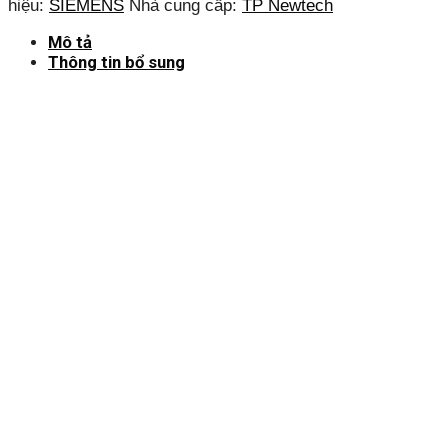
hiệu:
SIEMENS
Nhà cung cấp:
TP Newtech
Mô tả
Thông tin bổ sung