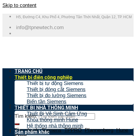
Skip to content
H5, Đường C4, Khu Phố 4, Phường Tân Thới Nhất, Quận 12, TP. HCM
info@tpnewtech.com
TRANG CHỦ
Thiết bị điện công nghiệp
Thiết bị tự động Siemens
Thiết bị đóng cắt Siemens
Thiết bị đo lường Siemens
Biến tần Siemens
THIẾT BỊ NHÀ THÔNG MINH
Thiết Bị Vệ Sinh Cảm Ứng
Tìm kiếm:
Khóa thông minh Hune
Hệ thống nhà thông minh
Tìm nhanh:
Siemens
,
TPPRO
,
Pfannenberg
,
Hune
,
Sản phẩm khác