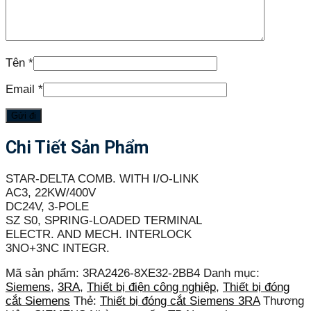
Tên
*
Email
*
Chi Tiết Sản Phẩm
STAR-DELTA COMB. WITH I/O-LINK
AC3, 22KW/400V
DC24V, 3-POLE
SZ S0, SPRING-LOADED TERMINAL
ELECTR. AND MECH. INTERLOCK
3NO+3NC INTEGR.
Mã sản phẩm:
3RA2426-8XE32-2BB4
Danh mục:
Siemens
,
3RA
,
Thiết bị điện công nghiệp
,
Thiết bị đóng
cắt Siemens
Thẻ:
Thiết bị đóng cắt Siemens 3RA
Thương