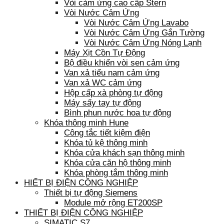
Vòi cảm ứng cao cấp Stern
Vòi Nước Cảm Ứng
Vòi Nước Cảm Ứng Lavabo
Vòi Nước Cảm Ứng Gắn Tường
Vòi Nước Cảm Ứng Nóng Lạnh
Máy Xịt Cồn Tự Động
Bộ điều khiển vòi sen cảm ứng
Van xả tiểu nam cảm ứng
Van xả WC cảm ứng
Hộp cấp xà phòng tự động
Máy sấy tay tự động
Bình phun nước hoa tự động
Khóa thông minh Hune
Công tắc tiết kiệm điện
Khóa tủ kệ thông minh
Khóa cửa khách sạn thông minh
Khóa cửa căn hộ thông minh
Khóa phòng tắm thông minh
HIẾT BỊ ĐIỆN CÔNG NGHIỆP
Thiết bị tự động Siemens
Module mở rộng ET200SP
THIẾT BỊ ĐIỆN CÔNG NGHIỆP
SIMATIC S7