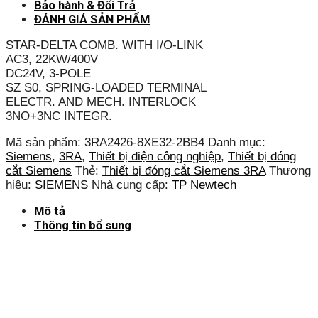
Bảo hành & Đổi Trả
ĐÁNH GIÁ SẢN PHẨM
STAR-DELTA COMB. WITH I/O-LINK
AC3, 22KW/400V
DC24V, 3-POLE
SZ S0, SPRING-LOADED TERMINAL
ELECTR. AND MECH. INTERLOCK
3NO+3NC INTEGR.
Mã sản phẩm:
3RA2426-8XE32-2BB4
Danh mục:
Siemens
,
3RA
,
Thiết bị điện công nghiệp
,
Thiết bị đóng
cắt Siemens
Thẻ:
Thiết bị đóng cắt Siemens 3RA
Thương
hiệu:
SIEMENS
Nhà cung cấp:
TP Newtech
Mô tả
Thông tin bổ sung