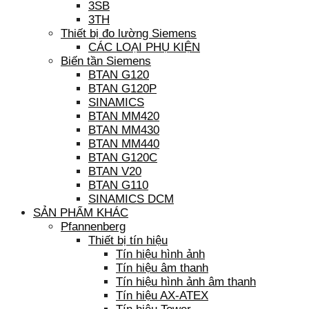
3SB
3TH
Thiết bị đo lường Siemens
CÁC LOẠI PHỤ KIỆN
Biến tần Siemens
BTAN G120
BTAN G120P
SINAMICS
BTAN MM420
BTAN MM430
BTAN MM440
BTAN G120C
BTAN V20
BTAN G110
SINAMICS DCM
SẢN PHẨM KHÁC
Pfannenberg
Thiết bị tín hiệu
Tín hiệu hình ảnh
Tín hiệu âm thanh
Tín hiệu hình ảnh âm thanh
Tín hiệu AX-ATEX