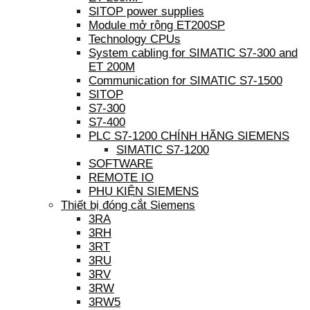
SITOP power supplies
Module mở rộng ET200SP
Technology CPUs
System cabling for SIMATIC S7-300 and
ET 200M
Communication for SIMATIC S7-1500
SITOP
S7-300
S7-400
PLC S7-1200 CHÍNH HÃNG SIEMENS
SIMATIC S7-1200
SOFTWARE
REMOTE IO
PHỤ KIỆN SIEMENS
Thiết bị đóng cắt Siemens
3RA
3RH
3RT
3RU
3RV
3RW
3RW5