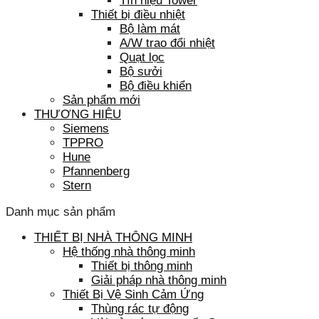
Tín hiệu Tower
Thiết bị điều nhiệt
Bộ làm mát
A/W trao đổi nhiệt
Quạt lọc
Bộ sưởi
Bộ điều khiển
Sản phẩm mới
THƯƠNG HIỆU
Siemens
TPPRO
Hune
Pfannenberg
Stern
Danh mục sản phẩm
THIẾT BỊ NHÀ THÔNG MINH
Hệ thống nhà thông minh
Thiết bị thông minh
Giải pháp nhà thông minh
Thiết Bị Vệ Sinh Cảm Ứng
Thùng rác tự động