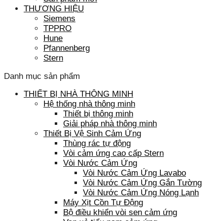
THƯƠNG HIỆU
Siemens
TPPRO
Hune
Pfannenberg
Stern
Danh mục sản phẩm
THIẾT BỊ NHÀ THÔNG MINH
Hệ thống nhà thông minh
Thiết bị thông minh
Giải pháp nhà thông minh
Thiết Bị Vệ Sinh Cảm Ứng
Thùng rác tự động
Vòi cảm ứng cao cấp Stern
Vòi Nước Cảm Ứng
Vòi Nước Cảm Ứng Lavabo
Vòi Nước Cảm Ứng Gắn Tường
Vòi Nước Cảm Ứng Nóng Lạnh
Máy Xịt Cồn Tự Động
Bộ điều khiển vòi sen cảm ứng