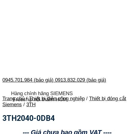
0945.701.984 (báo giá)
0913.832.029 (báo giá)
Hàng chính hãng SIEMENS
Trang chủ
/
Thiết bị điện công nghiệp
/
Thiết bị đóng cắt
Freeship nội thành HCM
Siemens
/
3TH
3TH2040-0DB4
--- Giá chưa bao gồm VAT ----