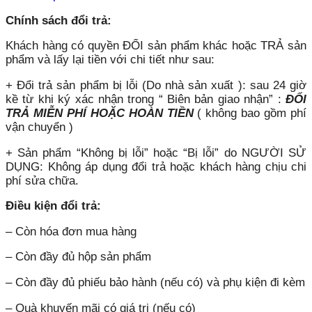
Chính sách đổi trả:
Khách hàng có quyền ĐỔI sản phẩm khác hoặc TRẢ sản
phẩm và lấy lại tiền với chi tiết như sau:
+ Đổi trả sản phẩm bị lỗi (Do nhà sản xuất ): sau 24 giờ
kề từ khi ký xác nhận trong “ Biên bản giao nhận” :
ĐỔI
TRẢ MIỄN PHÍ HOẶC HOÀN TIỀN
( không bao gồm phí
vận chuyển )
+ Sản phẩm “Không bị lỗi” hoặc “Bị lỗi” do NGƯỜI SỬ
DỤNG: Không áp dụng đổi trả hoặc khách hàng chịu chi
phí sửa chữa.
Điều kiện đổi trả:
– Còn hóa đơn mua hàng
– Còn đầy đủ hộp sản phẩm
– Còn đầy đủ phiếu bảo hành (nếu có) và phụ kiện đi kèm
– Quà khuyến mãi có giá trị (nếu có)