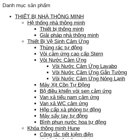
Danh mục sản phẩm
THIẾT BỊ NHÀ THÔNG MINH
Hệ thống nhà thông minh
Thiết bị thông minh
Giải pháp nhà thông minh
Thiết Bị Vệ Sinh Cảm Ứng
Thùng rác tự động
Vòi cảm ứng cao cấp Stern
Vòi Nước Cảm Ứng
Vòi Nước Cảm Ứng Lavabo
Vòi Nước Cảm Ứng Gắn Tường
Vòi Nước Cảm Ứng Nóng Lạnh
Máy Xịt Cồn Tự Động
Bộ điều khiển vòi sen cảm ứng
Van xả tiểu nam cảm ứng
Van xả WC cảm ứng
Hộp cấp xà phòng tự động
Máy sấy tay tự động
Bình phun nước hoa tự động
Khóa thông minh Hune
Công tắc tiết kiệm điện