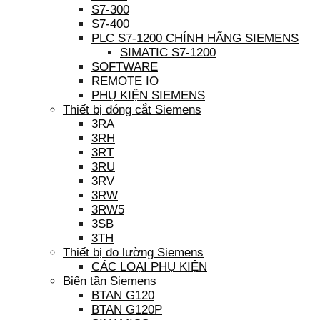
S7-300
S7-400
PLC S7-1200 CHÍNH HÃNG SIEMENS
SIMATIC S7-1200
SOFTWARE
REMOTE IO
PHỤ KIỆN SIEMENS
Thiết bị đóng cắt Siemens
3RA
3RH
3RT
3RU
3RV
3RW
3RW5
3SB
3TH
Thiết bị đo lường Siemens
CÁC LOẠI PHỤ KIỆN
Biến tần Siemens
BTAN G120
BTAN G120P