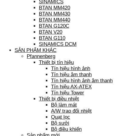
SINAMICS
BTAN MM420
BTAN MM430
BTAN MM440
BTAN G120C
BTAN V20
BTAN G110
SINAMICS DCM
SẢN PHẨM KHÁC
Pfannenberg
Thiết bị tín hiệu
Tín hiệu hình ảnh
Tín hiệu âm thanh
Tín hiệu hình ảnh âm thanh
Tín hiệu AX-ATEX
Tín hiệu Tower
Thiết bị điều nhiệt
Bộ làm mát
A/W trao đổi nhiệt
Quạt lọc
Bộ sưởi
Bộ điều khiển
Sản phẩm mới