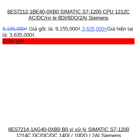
6ES7212-1BE40-0XB0 SIMATIC S7-1200 CPU 1212C
AC/DC/rơ le 8DI/6DQ/2AI Siemens
9,155,000
₫
Giá gốc là: 9,155,000₫.
3,635,000
₫
Giá hiện tại
là: 3,635,000₫.
Giảm giá!
6ES7214-1AG40-0XB0 Bộ vi xử lý SIMATIC S7-1200
1214C DC/DC/DC 14DI / 10DQ / 2AI Siemens