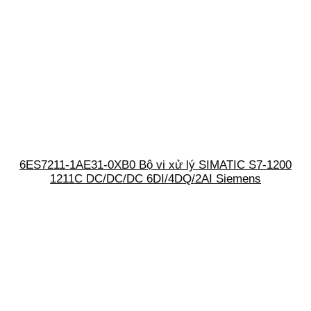
6ES7211-1AE31-0XB0 Bộ vi xử lý SIMATIC S7-1200
1211C DC/DC/DC 6DI/4DQ/2AI Siemens