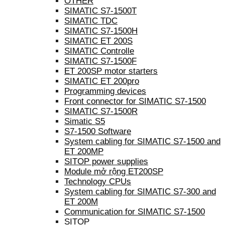
OTHER
SIMATIC S7-1500T
SIMATIC TDC
SIMATIC S7-1500H
SIMATIC ET 200S
SIMATIC Controlle
SIMATIC S7-1500F
ET 200SP motor starters
SIMATIC ET 200pro
Programming devices
Front connector for SIMATIC S7-1500
SIMATIC S7-1500R
Simatic S5
S7-1500 Software
System cabling for SIMATIC S7-1500 and
ET 200MP
SITOP power supplies
Module mở rộng ET200SP
Technology CPUs
System cabling for SIMATIC S7-300 and
ET 200M
Communication for SIMATIC S7-1500
SITOP