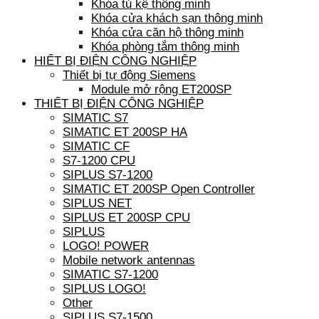
Khóa tủ kệ thông minh
Khóa cửa khách sạn thông minh
Khóa cửa căn hộ thông minh
Khóa phòng tắm thông minh
HIẾT BỊ ĐIỆN CÔNG NGHIỆP
Thiết bị tự động Siemens
Module mở rộng ET200SP
THIẾT BỊ ĐIỆN CÔNG NGHIỆP
SIMATIC S7
SIMATIC ET 200SP HA
SIMATIC CF
S7-1200 CPU
SIPLUS S7-1200
SIMATIC ET 200SP Open Controller
SIPLUS NET
SIPLUS ET 200SP CPU
SIPLUS
LOGO! POWER
Mobile network antennas
SIMATIC S7-1200
SIPLUS LOGO!
Other
SIPLUS S7-1500