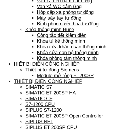
Van xả tiểu nam cảm ứng
Van xả WC cảm ứng
Hộp cấp xà phòng tự động
Máy sấy tay tự động
Bình phun nước hoa tự động
Khóa thông minh Hune
Công tắc tiết kiệm điện
Khóa tủ kệ thông minh
Khóa cửa khách sạn thông minh
Khóa cửa căn hộ thông minh
Khóa phòng tắm thông minh
HIẾT BỊ ĐIỆN CÔNG NGHIỆP
Thiết bị tự động Siemens
Module mở rộng ET200SP
THIẾT BỊ ĐIỆN CÔNG NGHIỆP
SIMATIC S7
SIMATIC ET 200SP HA
SIMATIC CF
S7-1200 CPU
SIPLUS S7-1200
SIMATIC ET 200SP Open Controller
SIPLUS NET
SIPLUS ET 200SP CPU