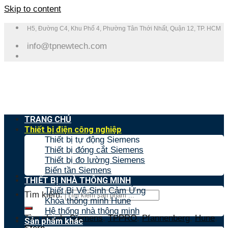
Skip to content
H5, Đường C4, Khu Phố 4, Phường Tân Thới Nhất, Quận 12, TP. HCM
info@tpnewtech.com
TRANG CHỦ
Thiết bị điện công nghiệp
Thiết bị tự động Siemens
Thiết bị đóng cắt Siemens
Thiết bị đo lường Siemens
Biến tần Siemens
THIẾT BỊ NHÀ THÔNG MINH
Thiết Bị Vệ Sinh Cảm Ứng
Tìm kiếm:
Khóa thông minh Hune
Hệ thống nhà thông minh
Tìm nhanh:
Siemens
,
TPPRO
,
Pfannenberg
,
Hune
,
Sản phẩm khác