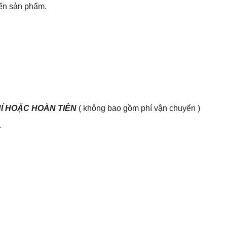
đến sản phẩm.
HÍ HOẶC HOÀN TIỀN
( không bao gồm phí vận chuyển )
.