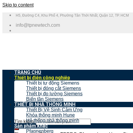
Skip to content
H5, Đường C4, Khu Phố 4, Phường Tân Thới Nhất, Quận 12, TP. HCM
info@tpnewtech.com
TRANG CHỦ
Thiết bị điện công nghiệp
Thiết bị tự động Siemens
Thiết bị đóng cắt Siemens
Thiết bị đo lường Siemens
Biến tần Siemens
THIẾT BỊ NHÀ THÔNG MINH
Thiết Bị Vệ Sinh Cảm Ứng
Khóa thông minh Hune
Hệ thống nhà thông minh
Tìm kiếm:
Sản phẩm khác
Pfannenberg