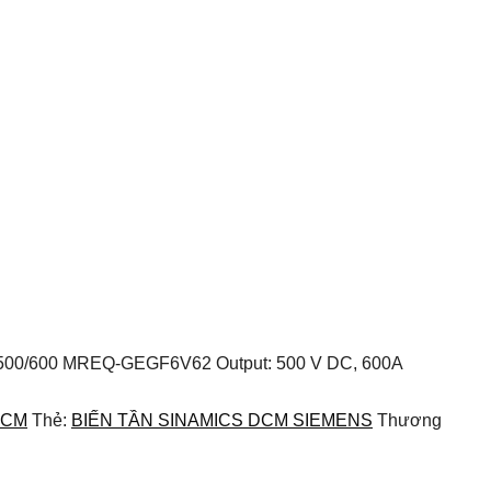
ier D500/600 MREQ-GEGF6V62 Output: 500 V DC, 600A
DCM
Thẻ:
BIẾN TẦN SINAMICS DCM SIEMENS
Thương