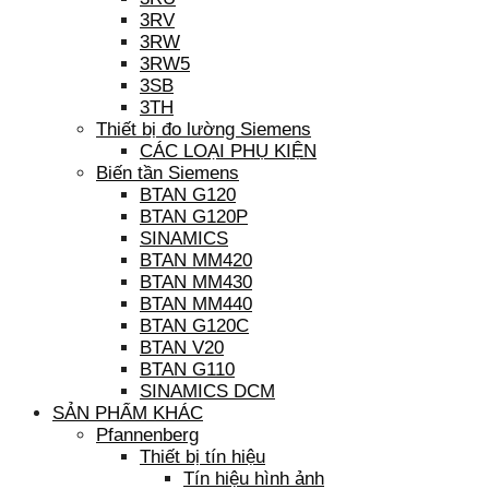
3RV
3RW
3RW5
3SB
3TH
Thiết bị đo lường Siemens
CÁC LOẠI PHỤ KIỆN
Biến tần Siemens
BTAN G120
BTAN G120P
SINAMICS
BTAN MM420
BTAN MM430
BTAN MM440
BTAN G120C
BTAN V20
BTAN G110
SINAMICS DCM
SẢN PHẨM KHÁC
Pfannenberg
Thiết bị tín hiệu
Tín hiệu hình ảnh