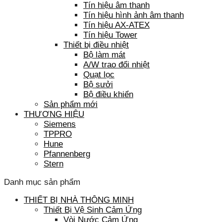
Tín hiệu âm thanh
Tín hiệu hình ảnh âm thanh
Tín hiệu AX-ATEX
Tín hiệu Tower
Thiết bị điều nhiệt
Bộ làm mát
A/W trao đổi nhiệt
Quạt lọc
Bộ sưởi
Bộ điều khiển
Sản phẩm mới
THƯƠNG HIỆU
Siemens
TPPRO
Hune
Pfannenberg
Stern
Danh mục sản phẩm
THIẾT BỊ NHÀ THÔNG MINH
Thiết Bị Vệ Sinh Cảm Ứng
Vòi Nước Cảm Ứng