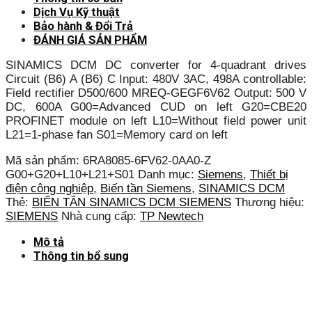
Dịch Vụ Kỹ thuật
Bảo hành & Đổi Trả
ĐÁNH GIÁ SẢN PHẨM
SINAMICS DCM DC converter for 4-quadrant drives
Circuit (B6) A (B6) C Input: 480V 3AC, 498A controllable:
Field rectifier D500/600 MREQ-GEGF6V62 Output: 500 V
DC, 600A G00=Advanced CUD on left G20=CBE20
PROFINET module on left L10=Without field power unit
L21=1-phase fan S01=Memory card on left
Mã sản phẩm:
6RA8085-6FV62-0AA0-Z
G00+G20+L10+L21+S01
Danh mục:
Siemens
,
Thiết bị
điện công nghiệp
,
Biến tần Siemens
,
SINAMICS DCM
Thẻ:
BIẾN TẦN SINAMICS DCM SIEMENS
Thương hiệu:
SIEMENS
Nhà cung cấp:
TP Newtech
Mô tả
Thông tin bổ sung