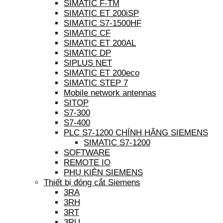
SIMATIC F-TM
SIMATIC ET 200iSP
SIMATIC S7-1500HF
SIMATIC CF
SIMATIC ET 200AL
SIMATIC DP
SIPLUS NET
SIMATIC ET 200eco
SIMATIC STEP 7
Mobile network antennas
SITOP
S7-300
S7-400
PLC S7-1200 CHÍNH HÃNG SIEMENS
SIMATIC S7-1200
SOFTWARE
REMOTE IO
PHỤ KIỆN SIEMENS
Thiết bị đóng cắt Siemens
3RA
3RH
3RT
3RU