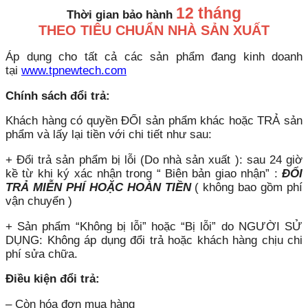
12 tháng
Thời gian bảo hành
THEO TIÊU CHUẨN NHÀ SẢN XUẤT
Áp dụng cho tất cả các sản phẩm đang kinh doanh
tại
www.tpnewtech.com
Chính sách đổi trả:
Khách hàng có quyền ĐỔI sản phẩm khác hoặc TRẢ sản
phẩm và lấy lại tiền với chi tiết như sau:
+ Đổi trả sản phẩm bị lỗi (Do nhà sản xuất ): sau 24 giờ
kề từ khi ký xác nhận trong “ Biên bản giao nhận” :
ĐỔI
TRẢ MIỄN PHÍ HOẶC HOÀN TIỀN
( không bao gồm phí
vận chuyển )
+ Sản phẩm “Không bị lỗi” hoặc “Bị lỗi” do NGƯỜI SỬ
DỤNG: Không áp dụng đổi trả hoặc khách hàng chịu chi
phí sửa chữa.
Điều kiện đổi trả:
– Còn hóa đơn mua hàng