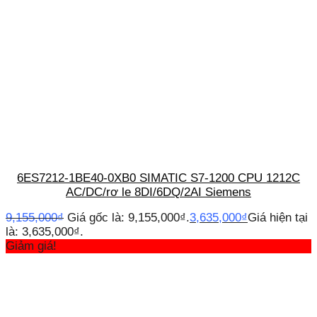
6ES7212-1BE40-0XB0 SIMATIC S7-1200 CPU 1212C
AC/DC/rơ le 8DI/6DQ/2AI Siemens
9,155,000
₫
Giá gốc là: 9,155,000₫.
3,635,000
₫
Giá hiện tại
là: 3,635,000₫.
Giảm giá!