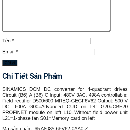
Tên
*
Email
*
Chi Tiết Sản Phẩm
SINAMICS DCM DC converter for 4-quadrant drives
Circuit (B6) A (B6) C Input: 480V 3AC, 498A controllable:
Field rectifier D500/600 MREQ-GEGF6V62 Output: 500 V
DC, 600A G00=Advanced CUD on left G20=CBE20
PROFINET module on left L10=Without field power unit
L21=1-phase fan S01=Memory card on left
Mã sản phẩm:
6RA8085-6FV62-0AA0-Z