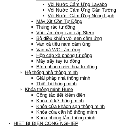
Vòi Nước Cảm Ứng Lavabo
Vòi Nước Cảm Ứng Gắn Tường
Vòi Nước Cảm Ứng Nóng Lạnh
Máy Xịt Cồn Tự Động
Thùng rác tự động
Vòi cảm ứng cao cấp Stern
Bộ điều khiển vòi sen cảm ứng
Van xả tiểu nam cảm ứng
Van xả WC cảm ứng
Hộp cấp xà phòng tự động
Máy sấy tay tự động
Bình phun nước hoa tự động
Hệ thống nhà thông minh
Giải pháp nhà thông minh
Thiết bị thông minh
Khóa thông minh Hune
Công tắc tiết kiệm điện
Khóa tủ kệ thông minh
Khóa cửa khách sạn thông minh
Khóa cửa căn hộ thông minh
Khóa phòng tắm thông minh
HIẾT BỊ ĐIỆN CÔNG NGHIỆP