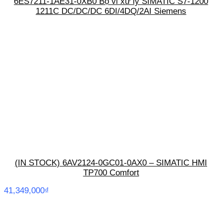
6ES7211-1AE31-0XB0 Bộ vi xử lý SIMATIC S7-1200
1211C DC/DC/DC 6DI/4DQ/2AI Siemens
(IN STOCK) 6AV2124-0GC01-0AX0 – SIMATIC HMI
TP700 Comfort
41,349,000
₫