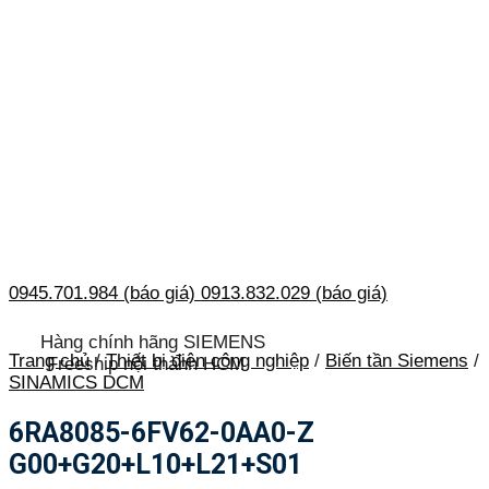
0945.701.984 (báo giá)
0913.832.029 (báo giá)
Hàng chính hãng SIEMENS
Trang chủ
/
Thiết bị điện công nghiệp
/
Biến tần Siemens
/
Freeship nội thành HCM
SINAMICS DCM
6RA8085-6FV62-0AA0-Z
G00+G20+L10+L21+S01