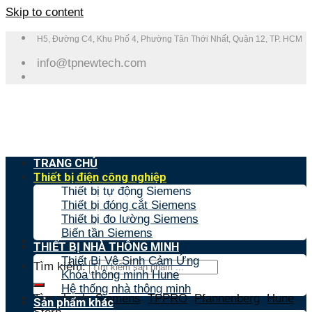
Skip to content
H5, Đường C4, Khu Phố 4, Phường Tân Thới Nhất, Quận 12, TP. HCM
info@tpnewtech.com
TRANG CHỦ
Thiết bị điện công nghiệp
Thiết bị tự động Siemens
Thiết bị đóng cắt Siemens
Thiết bị đo lường Siemens
Biến tần Siemens
THIẾT BỊ NHÀ THÔNG MINH
Thiết Bị Vệ Sinh Cảm Ứng
Tìm kiếm:
Khóa thông minh Hune
Hệ thống nhà thông minh
Tìm nhanh:
Siemens
,
TPPRO
,
Pfannenberg
,
Hune
,
Sản phẩm khác