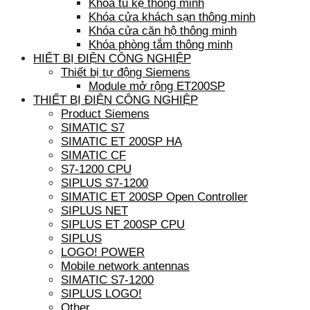
Khóa tủ kệ thông minh
Khóa cửa khách sạn thông minh
Khóa cửa căn hộ thông minh
Khóa phòng tắm thông minh
HIẾT BỊ ĐIỆN CÔNG NGHIỆP
Thiết bị tự động Siemens
Module mở rộng ET200SP
THIẾT BỊ ĐIỆN CÔNG NGHIỆP
Product Siemens
SIMATIC S7
SIMATIC ET 200SP HA
SIMATIC CF
S7-1200 CPU
SIPLUS S7-1200
SIMATIC ET 200SP Open Controller
SIPLUS NET
SIPLUS ET 200SP CPU
SIPLUS
LOGO! POWER
Mobile network antennas
SIMATIC S7-1200
SIPLUS LOGO!
Other