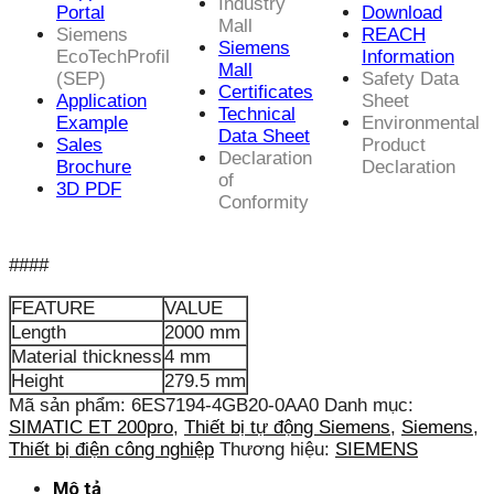
Industry
Portal
Download
Mall
Siemens
REACH
Siemens
EcoTechProfil
Information
Mall
(SEP)
Safety Data
Certificates
Application
Sheet
Technical
Example
Environmental
Data Sheet
Sales
Product
Declaration
Brochure
Declaration
of
3D PDF
Conformity
####
FEATURE
VALUE
Length
2000 mm
Material thickness
4 mm
Height
279.5 mm
Mã sản phẩm:
6ES7194-4GB20-0AA0
Danh mục:
SIMATIC ET 200pro
,
Thiết bị tự động Siemens
,
Siemens
,
Thiết bị điện công nghiệp
Thương hiệu:
SIEMENS
Mô tả