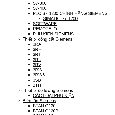
S7-300
S7-400
PLC S7-1200 CHÍNH HÃNG SIEMENS
SIMATIC S7-1200
SOFTWARE
REMOTE IO
PHỤ KIỆN SIEMENS
Thiết bị đóng cắt Siemens
3RA
3RH
3RT
3RU
3RV
3RW
3RW5
3SB
3TH
Thiết bị đo lường Siemens
CÁC LOẠI PHỤ KIỆN
Biến tần Siemens
BTAN G120
BTAN G120P