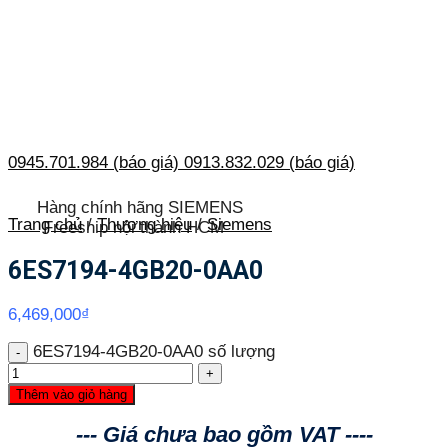
0945.701.984 (báo giá)
0913.832.029 (báo giá)
Hàng chính hãng SIEMENS
Trang chủ
/
Thương hiệu
/
Siemens
Freeship nội thành HCM
6ES7194-4GB20-0AA0
6,469,000
₫
6ES7194-4GB20-0AA0 số lượng
Thêm vào giỏ hàng
--- Giá chưa bao gồm VAT ----