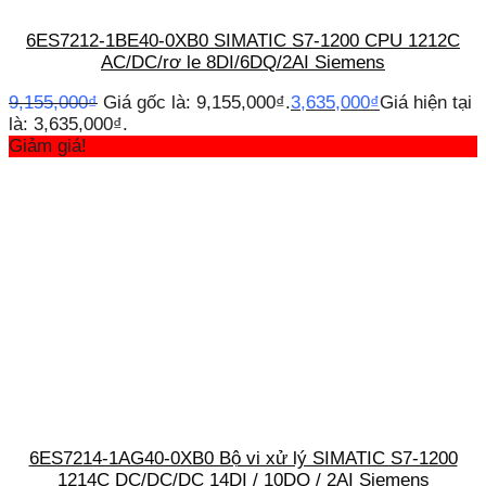
6ES7212-1BE40-0XB0 SIMATIC S7-1200 CPU 1212C
AC/DC/rơ le 8DI/6DQ/2AI Siemens
9,155,000
₫
Giá gốc là: 9,155,000₫.
3,635,000
₫
Giá hiện tại
là: 3,635,000₫.
Giảm giá!
6ES7214-1AG40-0XB0 Bộ vi xử lý SIMATIC S7-1200
1214C DC/DC/DC 14DI / 10DQ / 2AI Siemens