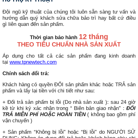
Đội ngũ kỹ thuật của chúng tôi luôn sẵn sàng tư vấn và
hướng dẫn quý khách sửa chữa bảo trì hay bất cứ điều
gì liên quan đến sản phẩm.
12 tháng
Thời gian bảo hành
THEO TIÊU CHUẨN NHÀ SẢN XUẤT
Áp dụng cho tất cả các sản phẩm đang kinh doanh
tại
www.tpnewtech.com
Chính sách đổi trả:
Khách hàng có quyền ĐỔI sản phẩm khác hoặc TRẢ sản
phẩm và lấy lại tiền với chi tiết như sau:
+ Đổi trả sản phẩm bị lỗi (Do nhà sản xuất ): sau 24 giờ
kề từ khi ký xác nhận trong “ Biên bản giao nhận” :
ĐỔI
TRẢ MIỄN PHÍ HOẶC HOÀN TIỀN
( không bao gồm phí
vận chuyển )
+ Sản phẩm “Không bị lỗi” hoặc “Bị lỗi” do NGƯỜI SỬ