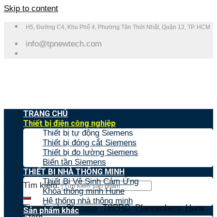
Skip to content
H5, Đường C4, Khu Phố 4, Phường Tân Thới Nhất, Quận 12, TP. HCM
info@tpnewtech.com
TRANG CHỦ
Thiết bị điện công nghiệp
Thiết bị tự động Siemens
Thiết bị đóng cắt Siemens
Thiết bị đo lường Siemens
Biến tần Siemens
THIẾT BỊ NHÀ THÔNG MINH
Thiết Bị Vệ Sinh Cảm Ứng
Tìm kiếm:
Khóa thông minh Hune
Hệ thống nhà thông minh
Tìm nhanh:
Siemens
,
TPPRO
,
Pfannenberg
,
Hune
,
Sản phẩm khác