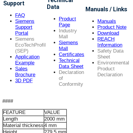
Technical
Support
Data
Manuals / Links
FAQ
Product
Siemens
Manuals
Page
Support
Product Note
Industry
Portal
Download
Mall
Siemens
REACH
Siemens
EcoTechProfil
Information
Mall
(SEP)
Safety Data
Certificates
Application
Sheet
Technical
Example
Environmental
Data Sheet
Sales
Product
Declaration
Brochure
Declaration
of
3D PDF
Conformity
####
FEATURE
VALUE
Length
2000 mm
Material thickness
4 mm
Height
279.5 mm