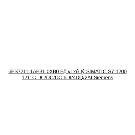
6ES7211-1AE31-0XB0 Bộ vi xử lý SIMATIC S7-1200
1211C DC/DC/DC 6DI/4DQ/2AI Siemens