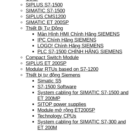
SIPLUS S7-1500
SIMATIC S7-1500
SIPLUS CMS1200
SIMATIC ET 200SP
Thiết Bị Tự Động
Màn Hình HMI Chính Hãng SIEMENS
IPC Chính Hãng SIEMENS
LOGO! Chính Hãng SIEMENS
PLC S7-1500 CHÍNH HÃNG SIEMENS
Compact Switch Module
SIPLUS ET 200SP
Modular RTUs based on S7-1200
Thiết bị tự động Siemens
Simatic S5
S7-1500 Software
System cabling for SIMATIC S7-1500 and
ET 200MP
SITOP power supplies
Module mở rộng ET200SP
Technology CPUs
System cabling for SIMATIC S7-300 and
ET 200M