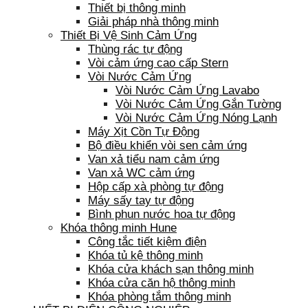
Thiết bị thông minh
Giải pháp nhà thông minh
Thiết Bị Vệ Sinh Cảm Ứng
Thùng rác tự động
Vòi cảm ứng cao cấp Stern
Vòi Nước Cảm Ứng
Vòi Nước Cảm Ứng Lavabo
Vòi Nước Cảm Ứng Gắn Tường
Vòi Nước Cảm Ứng Nóng Lạnh
Máy Xịt Cồn Tự Động
Bộ điều khiển vòi sen cảm ứng
Van xả tiểu nam cảm ứng
Van xả WC cảm ứng
Hộp cấp xà phòng tự động
Máy sấy tay tự động
Bình phun nước hoa tự động
Khóa thông minh Hune
Công tắc tiết kiệm điện
Khóa tủ kệ thông minh
Khóa cửa khách sạn thông minh
Khóa cửa căn hộ thông minh
Khóa phòng tắm thông minh