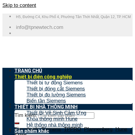
Skip to content
H5, Đường C4, Khu Phố 4, Phường Tân Thới Nhất, Quận 12, TP. HCM
info@tpnewtech.com
TRANG CHỦ
Thiết bị điện công nghiệp
Thiết bị tự động Siemens
Thiết bị đóng cắt Siemens
Thiết bị đo lường Siemens
Biến tần Siemens
THIẾT BỊ NHÀ THÔNG MINH
Thiết Bị Vệ Sinh Cảm Ứng
Tìm kiếm:
Khóa thông minh Hune
Hệ thống nhà thông minh
Tìm nhanh:
Siemens
,
TPPRO
,
Pfannenberg
,
Hune
,
Sản phẩm khác