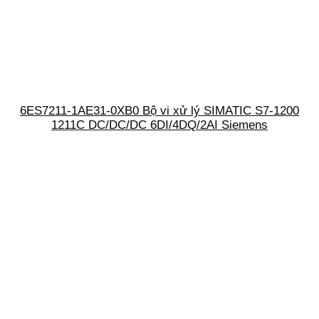
6ES7211-1AE31-0XB0 Bộ vi xử lý SIMATIC S7-1200
1211C DC/DC/DC 6DI/4DQ/2AI Siemens