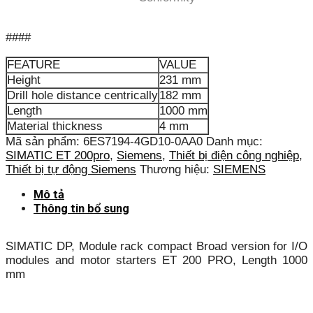
####
FEATURE
VALUE
Height
231 mm
Drill hole distance centrically
182 mm
Length
1000 mm
Material thickness
4 mm
Mã sản phẩm:
6ES7194-4GD10-0AA0
Danh mục:
SIMATIC ET 200pro
,
Siemens
,
Thiết bị điện công nghiệp
,
Thiết bị tự động Siemens
Thương hiệu:
SIEMENS
Mô tả
Thông tin bổ sung
SIMATIC DP, Module rack compact Broad version for I/O
modules and motor starters ET 200 PRO, Length 1000
mm