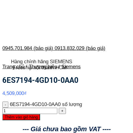
0945.701.984 (báo giá)
0913.832.029 (báo giá)
Hàng chính hãng SIEMENS
Trang chủ
/
Thương hiệu
/
Siemens
Freeship nội thành HCM
6ES7194-4GD10-0AA0
4,509,000
₫
6ES7194-4GD10-0AA0 số lượng
Thêm vào giỏ hàng
--- Giá chưa bao gồm VAT ----