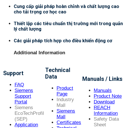
Cung cấp giải pháp hoàn chỉnh và chất lượng cao
cho tải trọng cơ học cao
Thiết lập các tiêu chuẩn thị trường mới trong quản
lý chất lượng
Các giải pháp tích hợp cho điều khiển động cơ
Additional Information
Technical
Support
Data
Manuals / Links
FAQ
Product
Siemens
Manuals
Page
Support
Product Note
Industry
Portal
Download
Mall
Siemens
REACH
Siemens
EcoTechProfil
Information
Mall
(SEP)
Safety Data
Certificates
Application
Sheet