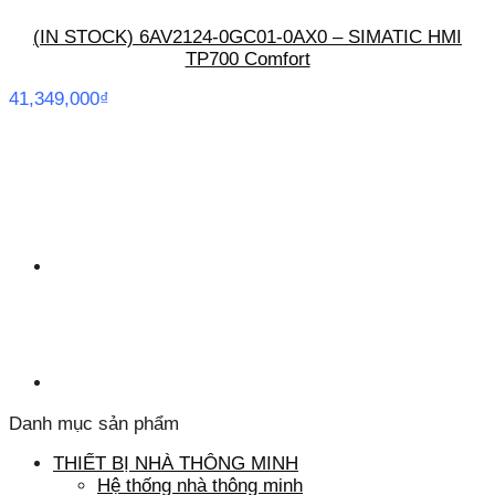
(IN STOCK) 6AV2124-0GC01-0AX0 – SIMATIC HMI
TP700 Comfort
41,349,000
₫
Danh mục sản phẩm
THIẾT BỊ NHÀ THÔNG MINH
Hệ thống nhà thông minh