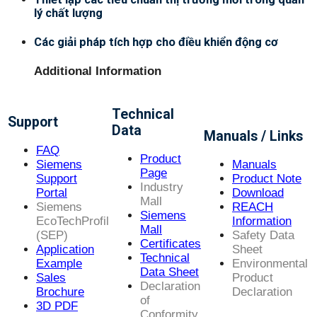
lý chất lượng
Các giải pháp tích hợp cho điều khiển động cơ
Additional Information
Technical
Support
Data
Manuals / Links
FAQ
Product
Siemens
Manuals
Page
Support
Product Note
Industry
Portal
Download
Mall
Siemens
REACH
Siemens
EcoTechProfil
Information
Mall
(SEP)
Safety Data
Certificates
Application
Sheet
Technical
Example
Environmental
Data Sheet
Sales
Product
Declaration
Brochure
Declaration
of
3D PDF
Conformity