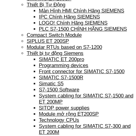
Thiết Bị Tự Động
Màn Hình HMI Chính Hãng SIEMENS
IPC Chính Hãng SIEMENS
LOGO! Chính Hãng SIEMENS
PLC S7-1500 CHÍNH HÃNG SIEMENS
Compact Switch Module
SIPLUS ET 200SP
Modular RTUs based on S7-1200
Thiết bị tự động Siemens
SIMATIC ET 200pro
Programming devices
Front connector for SIMATIC S7-1500
SIMATIC S7-1500R
Simatic S5
S7-1500 Software
System cabling for SIMATIC S7-1500 and
ET 200MP
SITOP power supplies
Module mở rộng ET200SP
Technology CPUs
System cabling for SIMATIC S7-300 and
ET 200M