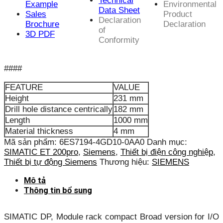
Technical
Example
Environmental
Data Sheet
Sales
Product
Declaration
Brochure
Declaration
of
3D PDF
Conformity
####
FEATURE
VALUE
Height
231 mm
Drill hole distance centrically
182 mm
Length
1000 mm
Material thickness
4 mm
Mã sản phẩm:
6ES7194-4GD10-0AA0
Danh mục:
SIMATIC ET 200pro
,
Siemens
,
Thiết bị điện công nghiệp
,
Thiết bị tự động Siemens
Thương hiệu:
SIEMENS
Mô tả
Thông tin bổ sung
SIMATIC DP, Module rack compact Broad version for I/O