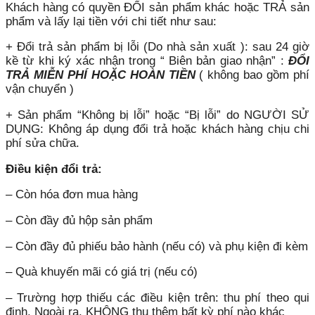
Khách hàng có quyền ĐỔI sản phẩm khác hoặc TRẢ sản
phẩm và lấy lại tiền với chi tiết như sau:
+ Đổi trả sản phẩm bị lỗi (Do nhà sản xuất ): sau 24 giờ
kề từ khi ký xác nhận trong “ Biên bản giao nhận” :
ĐỔI
TRẢ MIỄN PHÍ HOẶC HOÀN TIỀN
( không bao gồm phí
vận chuyển )
+ Sản phẩm “Không bị lỗi” hoặc “Bị lỗi” do NGƯỜI SỬ
DỤNG: Không áp dụng đổi trả hoặc khách hàng chịu chi
phí sửa chữa.
Điều kiện đổi trả:
– Còn hóa đơn mua hàng
– Còn đầy đủ hộp sản phẩm
– Còn đầy đủ phiếu bảo hành (nếu có) và phụ kiện đi kèm
– Quà khuyến mãi có giá trị (nếu có)
– Trường hợp thiếu các điều kiện trên: thu phí theo qui
định. Ngoài ra, KHÔNG thu thêm bất kỳ phí nào khác