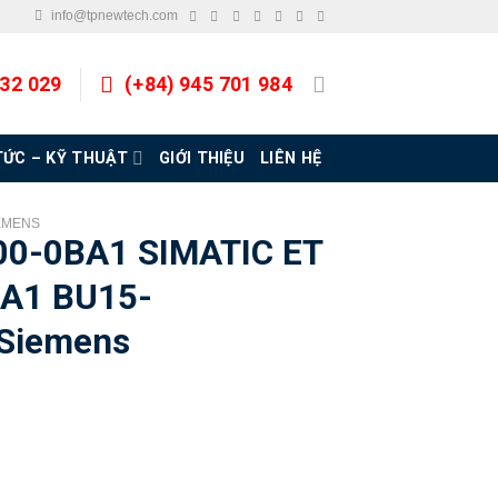
info@tpnewtech.com
832 029
(+84) 945 701 984
TỨC – KỸ THUẬT
GIỚI THIỆU
LIÊN HỆ
EMENS
0-0BA1 SIMATIC ET
 A1 BU15-
Siemens