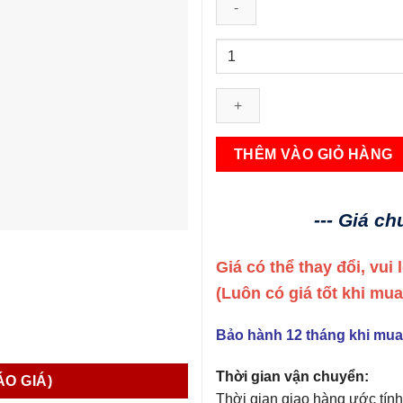
6ES7193-
6BP00-
0BA1
SIMATIC
ET
200SP
THÊM VÀO GIỎ HÀNG
BU
loại
A1
--- Giá c
BU15-
P16+A0+2B/T
Giá có thể thay đổi, vui
Siemens
(Luôn có giá tốt khi mu
số
lượng
Bảo hành 12 tháng khi mua
Thời gian vận chuyển:
ÁO GIÁ)
Thời gian giao hàng ước tính 