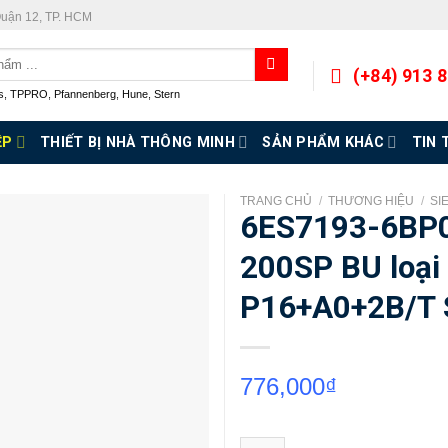
Quận 12, TP. HCM
(+84) 913 
s
,
TPPRO
,
Pfannenberg
,
Hune
,
Stern
ỆP
THIẾT BỊ NHÀ THÔNG MINH
SẢN PHẨM KHÁC
TIN 
TRANG CHỦ
/
THƯƠNG HIỆU
/
SI
6ES7193-6BP0
200SP BU loại
P16+A0+2B/T 
776,000
₫