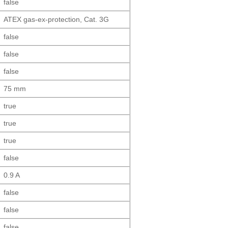
false
ATEX gas-ex-protection, Cat. 3G
false
false
false
75 mm
true
true
true
false
0.9 A
false
false
false