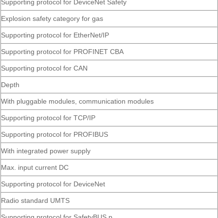
Supporting protocol for DeviceNet Safety
Explosion safety category for gas
Supporting protocol for EtherNet/IP
Supporting protocol for PROFINET CBA
Supporting protocol for CAN
Depth
With pluggable modules, communication modules
Supporting protocol for TCP/IP
Supporting protocol for PROFIBUS
With integrated power supply
Max. input current DC
Supporting protocol for DeviceNet
Radio standard UMTS
Supporting protocol for SafetyBUS p