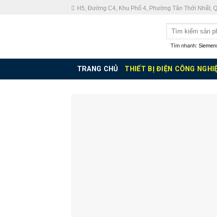
Skip
H5, Đường C4, Khu Phố 4, Phường Tân Thới Nhất, 
to
Tìm
content
kiếm:
Tìm nhanh:
Siemen
TRANG CHỦ
THIẾT BỊ ĐIỆN CÔNG NGHI