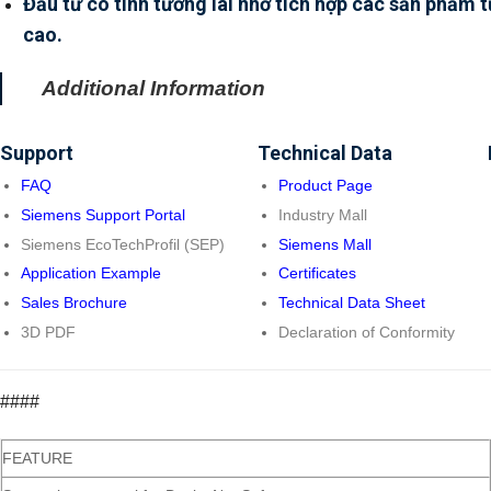
Đầu tư có tính tương lai nhờ tích hợp các sản phẩm 
cao.
Additional Information
Support
Technical Data
FAQ
Product Page
Siemens Support Portal
Industry Mall
Siemens EcoTechProfil (SEP)
Siemens Mall
Application Example
Certificates
Sales Brochure
Technical Data Sheet
3D PDF
Declaration of Conformity
####
FEATURE