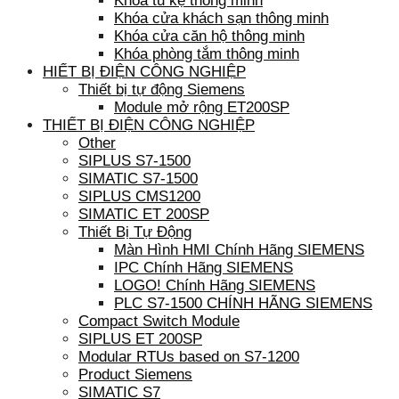
Khóa tủ kệ thông minh
Khóa cửa khách sạn thông minh
Khóa cửa căn hộ thông minh
Khóa phòng tắm thông minh
HIẾT BỊ ĐIỆN CÔNG NGHIỆP
Thiết bị tự động Siemens
Module mở rộng ET200SP
THIẾT BỊ ĐIỆN CÔNG NGHIỆP
Other
SIPLUS S7-1500
SIMATIC S7-1500
SIPLUS CMS1200
SIMATIC ET 200SP
Thiết Bị Tự Động
Màn Hình HMI Chính Hãng SIEMENS
IPC Chính Hãng SIEMENS
LOGO! Chính Hãng SIEMENS
PLC S7-1500 CHÍNH HÃNG SIEMENS
Compact Switch Module
SIPLUS ET 200SP
Modular RTUs based on S7-1200
Product Siemens
SIMATIC S7