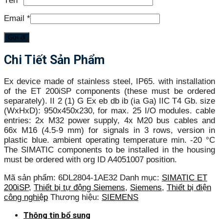
Tên
*
Email
*
Chi Tiết Sản Phẩm
Ex device made of stainless steel, IP65. with installation
of the ET 200iSP components (these must be ordered
separately). II 2 (1) G Ex eb db ib (ia Ga) IIC T4 Gb. size
(WxHxD): 950x450x230, for max. 25 I/O modules. cable
entries: 2x M32 power supply, 4x M20 bus cables and
66x M16 (4.5-9 mm) for signals in 3 rows, version in
plastic blue. ambient operating temperature min. -20 °C
The SIMATIC components to be installed in the housing
must be ordered with org ID A4051007 position.
Mã sản phẩm:
6DL2804-1AE32
Danh mục:
SIMATIC ET
200iSP
,
Thiết bị tự động Siemens
,
Siemens
,
Thiết bị điện
công nghiệp
Thương hiệu:
SIEMENS
Thông tin bổ sung