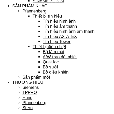
SINAMICS DCM
SẢN PHẨM KHÁC
Pfannenberg
Thiết bị tín hiệu
Tín hiệu hình ảnh
Tín hiệu âm thanh
Tín hiệu hình ảnh âm thanh
Tín hiệu AX-ATEX
Tín hiệu Tower
Thiết bị điều nhiệt
Bộ làm mát
A/W trao đổi nhiệt
Quạt lọc
Bộ sưởi
Bộ điều khiển
Sản phẩm mới
THƯƠNG HIỆU
Siemens
TPPRO
Hune
Pfannenberg
Stern