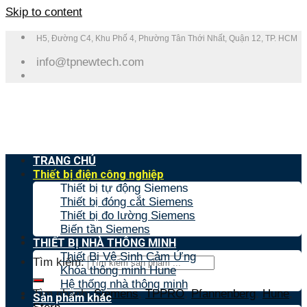
Skip to content
H5, Đường C4, Khu Phố 4, Phường Tân Thới Nhất, Quận 12, TP. HCM
info@tpnewtech.com
TRANG CHỦ
Thiết bị điện công nghiệp
Thiết bị tự động Siemens
Thiết bị đóng cắt Siemens
Thiết bị đo lường Siemens
Biến tần Siemens
THIẾT BỊ NHÀ THÔNG MINH
Thiết Bị Vệ Sinh Cảm Ứng
Tìm kiếm:
Khóa thông minh Hune
Hệ thống nhà thông minh
Tìm nhanh:
Siemens
,
TPPRO
,
Pfannenberg
,
Hune
,
Sản phẩm khác