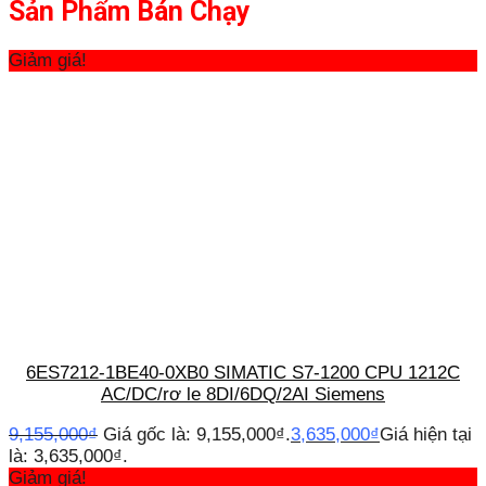
Sản Phẩm Bán Chạy
Giảm giá!
6ES7212-1BE40-0XB0 SIMATIC S7-1200 CPU 1212C
AC/DC/rơ le 8DI/6DQ/2AI Siemens
9,155,000
₫
Giá gốc là: 9,155,000₫.
3,635,000
₫
Giá hiện tại
là: 3,635,000₫.
Giảm giá!