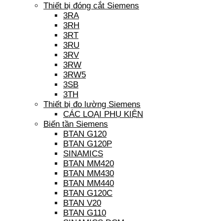
Thiết bị đóng cắt Siemens
3RA
3RH
3RT
3RU
3RV
3RW
3RW5
3SB
3TH
Thiết bị đo lường Siemens
CÁC LOẠI PHỤ KIỆN
Biến tần Siemens
BTAN G120
BTAN G120P
SINAMICS
BTAN MM420
BTAN MM430
BTAN MM440
BTAN G120C
BTAN V20
BTAN G110