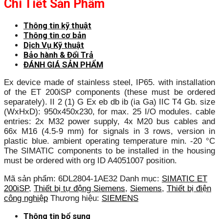
Chi Tiết Sản Phẩm
Thông tin kỹ thuật
Thông tin cơ bản
Dịch Vụ Kỹ thuật
Bảo hành & Đổi Trả
ĐÁNH GIÁ SẢN PHẨM
Ex device made of stainless steel, IP65. with installation
of the ET 200iSP components (these must be ordered
separately). II 2 (1) G Ex eb db ib (ia Ga) IIC T4 Gb. size
(WxHxD): 950x450x230, for max. 25 I/O modules. cable
entries: 2x M32 power supply, 4x M20 bus cables and
66x M16 (4.5-9 mm) for signals in 3 rows, version in
plastic blue. ambient operating temperature min. -20 °C
The SIMATIC components to be installed in the housing
must be ordered with org ID A4051007 position.
Mã sản phẩm:
6DL2804-1AE32
Danh mục:
SIMATIC ET
200iSP
,
Thiết bị tự động Siemens
,
Siemens
,
Thiết bị điện
công nghiệp
Thương hiệu:
SIEMENS
Thông tin bổ sung