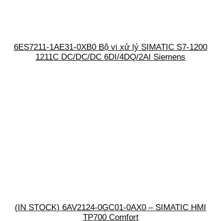
6ES7211-1AE31-0XB0 Bộ vi xử lý SIMATIC S7-1200
1211C DC/DC/DC 6DI/4DQ/2AI Siemens
(IN STOCK) 6AV2124-0GC01-0AX0 – SIMATIC HMI
TP700 Comfort