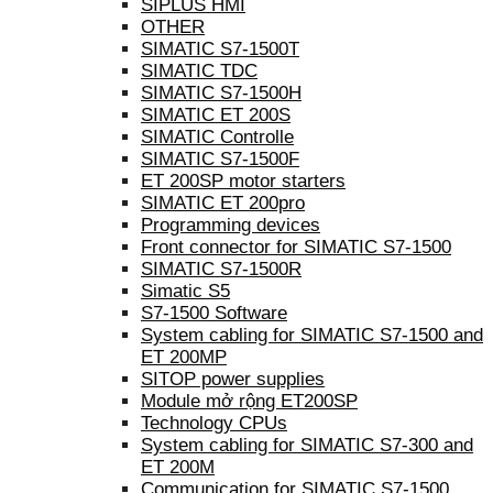
SIPLUS HMI
OTHER
SIMATIC S7-1500T
SIMATIC TDC
SIMATIC S7-1500H
SIMATIC ET 200S
SIMATIC Controlle
SIMATIC S7-1500F
ET 200SP motor starters
SIMATIC ET 200pro
Programming devices
Front connector for SIMATIC S7-1500
SIMATIC S7-1500R
Simatic S5
S7-1500 Software
System cabling for SIMATIC S7-1500 and
ET 200MP
SITOP power supplies
Module mở rộng ET200SP
Technology CPUs
System cabling for SIMATIC S7-300 and
ET 200M
Communication for SIMATIC S7-1500