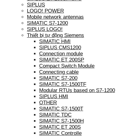
SIPLUS
LOGO! POWER
Mobile network antennas
SIMATIC S7-1200
SIPLUS LOGO!
Thiết bị tự động Siemens
SIMATIC HMI
SIPLUS CMS1200
Connection module
SIMATIC ET 200SP
Compact Switch Module
Connecting cable
SIMATIC S7-200
SIMATIC S7-1500TF
Modular RTUs based on S7-1200
SIPLUS HMI
OTHER
SIMATIC S7-1500T
SIMATIC TDC
SIMATIC S7-1500H
SIMATIC ET 200S
SIMATIC Controlle