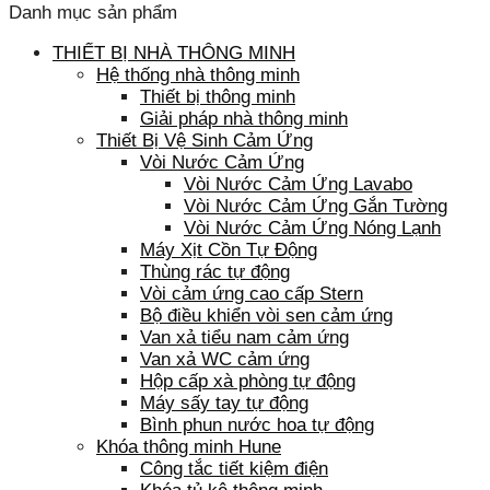
Danh mục sản phẩm
THIẾT BỊ NHÀ THÔNG MINH
Hệ thống nhà thông minh
Thiết bị thông minh
Giải pháp nhà thông minh
Thiết Bị Vệ Sinh Cảm Ứng
Vòi Nước Cảm Ứng
Vòi Nước Cảm Ứng Lavabo
Vòi Nước Cảm Ứng Gắn Tường
Vòi Nước Cảm Ứng Nóng Lạnh
Máy Xịt Cồn Tự Động
Thùng rác tự động
Vòi cảm ứng cao cấp Stern
Bộ điều khiển vòi sen cảm ứng
Van xả tiểu nam cảm ứng
Van xả WC cảm ứng
Hộp cấp xà phòng tự động
Máy sấy tay tự động
Bình phun nước hoa tự động
Khóa thông minh Hune
Công tắc tiết kiệm điện