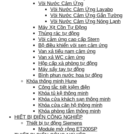
Vòi Nước Cảm Ứng
Vòi Nước Cảm Ứng Lavabo
Vòi Nước Cảm Ứng Gắn Tường
Vòi Nước Cảm Ứng Nóng Lạnh
Máy Xịt Cồn Tự Động
Thùng rác tự động
Vòi cảm ứng cao cấp Stern
Bộ điều khiển vòi sen cảm ứng
Van xả tiểu nam cảm ứng
Van xả WC cảm ứng
Hộp cấp xà phòng tự động
Máy sấy tay tự động
Bình phun nước hoa tự động
Khóa thông minh Hune
Công tắc tiết kiệm điện
Khóa tủ kệ thông minh
Khóa cửa khách sạn thông minh
Khóa cửa căn hộ thông minh
Khóa phòng tắm thông minh
HIẾT BỊ ĐIỆN CÔNG NGHIỆP
Thiết bị tự động Siemens
Module mở rộng ET200SP