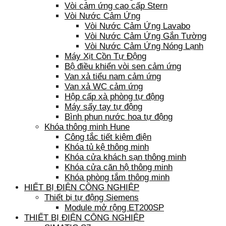
Vòi cảm ứng cao cấp Stern
Vòi Nước Cảm Ứng
Vòi Nước Cảm Ứng Lavabo
Vòi Nước Cảm Ứng Gắn Tường
Vòi Nước Cảm Ứng Nóng Lạnh
Máy Xịt Cồn Tự Động
Bộ điều khiển vòi sen cảm ứng
Van xả tiểu nam cảm ứng
Van xả WC cảm ứng
Hộp cấp xà phòng tự động
Máy sấy tay tự động
Bình phun nước hoa tự động
Khóa thông minh Hune
Công tắc tiết kiệm điện
Khóa tủ kệ thông minh
Khóa cửa khách sạn thông minh
Khóa cửa căn hộ thông minh
Khóa phòng tắm thông minh
HIẾT BỊ ĐIỆN CÔNG NGHIỆP
Thiết bị tự động Siemens
Module mở rộng ET200SP
THIẾT BỊ ĐIỆN CÔNG NGHIỆP