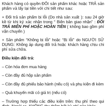
Khách hàng có quyền ĐỔI sản phẩm khác hoặc TRẢ sản
phẩm và lấy lại tiền với chi tiết như sau:
+ Đổi trả sản phẩm bị lỗi (Do nhà sản xuất ): sau 24 giờ
kề từ khi ký xác nhận trong “ Biên bản giao nhận” :
ĐỔI
TRẢ MIỄN PHÍ HOẶC HOÀN TIỀN
( không bao gồm phí
vận chuyển )
+ Sản phẩm “Không bị lỗi” hoặc “Bị lỗi” do NGƯỜI SỬ
DỤNG: Không áp dụng đổi trả hoặc khách hàng chịu chi
phí sửa chữa.
Điều kiện đổi trả:
– Còn hóa đơn mua hàng
– Còn đầy đủ hộp sản phẩm
– Còn đầy đủ phiếu bảo hành (nếu có) và phụ kiện đi kèm
– Quà khuyến mãi có giá trị (nếu có)
– Trường hợp thiếu các điều kiện trên: thu phí theo qui