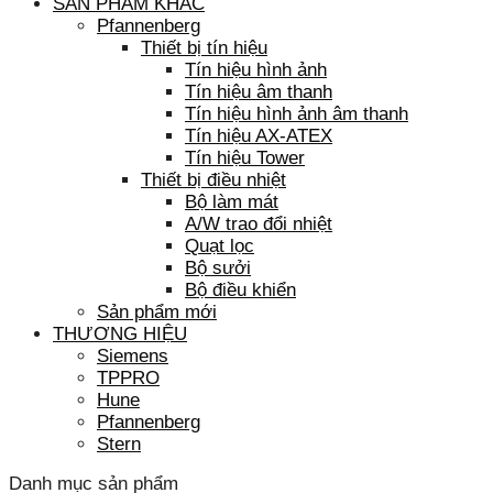
SẢN PHẨM KHÁC
Pfannenberg
Thiết bị tín hiệu
Tín hiệu hình ảnh
Tín hiệu âm thanh
Tín hiệu hình ảnh âm thanh
Tín hiệu AX-ATEX
Tín hiệu Tower
Thiết bị điều nhiệt
Bộ làm mát
A/W trao đổi nhiệt
Quạt lọc
Bộ sưởi
Bộ điều khiển
Sản phẩm mới
THƯƠNG HIỆU
Siemens
TPPRO
Hune
Pfannenberg
Stern
Danh mục sản phẩm