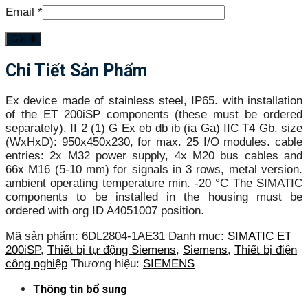
Email
*
Chi Tiết Sản Phẩm
Ex device made of stainless steel, IP65. with installation
of the ET 200iSP components (these must be ordered
separately). II 2 (1) G Ex eb db ib (ia Ga) IIC T4 Gb. size
(WxHxD): 950x450x230, for max. 25 I/O modules. cable
entries: 2x M32 power supply, 4x M20 bus cables and
66x M16 (5-10 mm) for signals in 3 rows, metal version.
ambient operating temperature min. -20 °C The SIMATIC
components to be installed in the housing must be
ordered with org ID A4051007 position.
Mã sản phẩm:
6DL2804-1AE31
Danh mục:
SIMATIC ET
200iSP
,
Thiết bị tự động Siemens
,
Siemens
,
Thiết bị điện
công nghiệp
Thương hiệu:
SIEMENS
Thông tin bổ sung