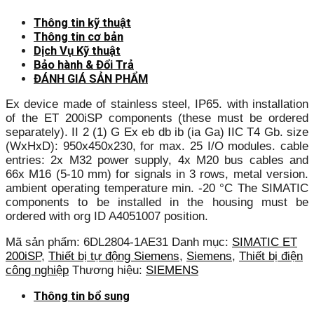
Thông tin kỹ thuật
Thông tin cơ bản
Dịch Vụ Kỹ thuật
Bảo hành & Đổi Trả
ĐÁNH GIÁ SẢN PHẨM
Ex device made of stainless steel, IP65. with installation
of the ET 200iSP components (these must be ordered
separately). II 2 (1) G Ex eb db ib (ia Ga) IIC T4 Gb. size
(WxHxD): 950x450x230, for max. 25 I/O modules. cable
entries: 2x M32 power supply, 4x M20 bus cables and
66x M16 (5-10 mm) for signals in 3 rows, metal version.
ambient operating temperature min. -20 °C The SIMATIC
components to be installed in the housing must be
ordered with org ID A4051007 position.
Mã sản phẩm:
6DL2804-1AE31
Danh mục:
SIMATIC ET
200iSP
,
Thiết bị tự động Siemens
,
Siemens
,
Thiết bị điện
công nghiệp
Thương hiệu:
SIEMENS
Thông tin bổ sung