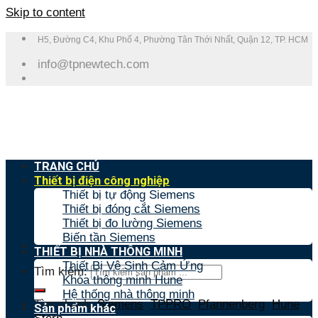
Skip to content
H5, Đường C4, Khu Phố 4, Phường Tân Thới Nhất, Quận 12, TP. HCM
info@tpnewtech.com
TRANG CHỦ
Thiết bị điện công nghiệp
Thiết bị tự động Siemens
Thiết bị đóng cắt Siemens
Thiết bị đo lường Siemens
Biến tần Siemens
THIẾT BỊ NHÀ THÔNG MINH
Thiết Bị Vệ Sinh Cảm Ứng
Tìm kiếm:
Khóa thông minh Hune
Hệ thống nhà thông minh
Tìm nhanh:
Siemens
,
TPPRO
,
Pfannenberg
,
Hune
,
Sản phẩm khác