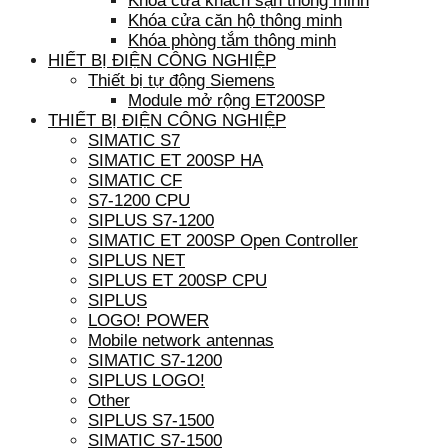
Khóa cửa khách sạn thông minh
Khóa cửa căn hộ thông minh
Khóa phòng tắm thông minh
HIẾT BỊ ĐIỆN CÔNG NGHIỆP
Thiết bị tự động Siemens
Module mở rộng ET200SP
THIẾT BỊ ĐIỆN CÔNG NGHIỆP
SIMATIC S7
SIMATIC ET 200SP HA
SIMATIC CF
S7-1200 CPU
SIPLUS S7-1200
SIMATIC ET 200SP Open Controller
SIPLUS NET
SIPLUS ET 200SP CPU
SIPLUS
LOGO! POWER
Mobile network antennas
SIMATIC S7-1200
SIPLUS LOGO!
Other
SIPLUS S7-1500
SIMATIC S7-1500