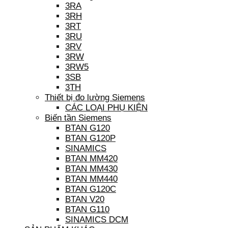
3RA
3RH
3RT
3RU
3RV
3RW
3RW5
3SB
3TH
Thiết bị đo lường Siemens
CÁC LOẠI PHỤ KIỆN
Biến tần Siemens
BTAN G120
BTAN G120P
SINAMICS
BTAN MM420
BTAN MM430
BTAN MM440
BTAN G120C
BTAN V20
BTAN G110
SINAMICS DCM