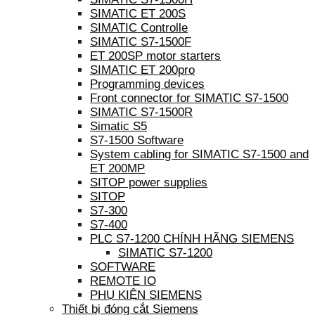
SIMATIC ET 200S
SIMATIC Controlle
SIMATIC S7-1500F
ET 200SP motor starters
SIMATIC ET 200pro
Programming devices
Front connector for SIMATIC S7-1500
SIMATIC S7-1500R
Simatic S5
S7-1500 Software
System cabling for SIMATIC S7-1500 and
ET 200MP
SITOP power supplies
SITOP
S7-300
S7-400
PLC S7-1200 CHÍNH HÃNG SIEMENS
SIMATIC S7-1200
SOFTWARE
REMOTE IO
PHỤ KIỆN SIEMENS
Thiết bị đóng cắt Siemens