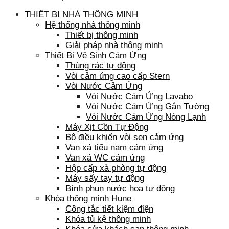
THIẾT BỊ NHÀ THÔNG MINH
Hệ thống nhà thông minh
Thiết bị thông minh
Giải pháp nhà thông minh
Thiết Bị Vệ Sinh Cảm Ứng
Thùng rác tự động
Vòi cảm ứng cao cấp Stern
Vòi Nước Cảm Ứng
Vòi Nước Cảm Ứng Lavabo
Vòi Nước Cảm Ứng Gắn Tường
Vòi Nước Cảm Ứng Nóng Lạnh
Máy Xịt Cồn Tự Động
Bộ điều khiển vòi sen cảm ứng
Van xả tiểu nam cảm ứng
Van xả WC cảm ứng
Hộp cấp xà phòng tự động
Máy sấy tay tự động
Bình phun nước hoa tự động
Khóa thông minh Hune
Công tắc tiết kiệm điện
Khóa tủ kệ thông minh