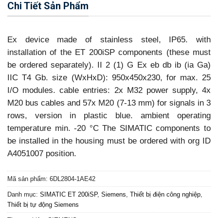
Chi Tiết Sản Phẩm
Ex device made of stainless steel, IP65. with
installation of the ET 200iSP components (these must
be ordered separately). II 2 (1) G Ex eb db ib (ia Ga)
IIC T4 Gb. size (WxHxD): 950x450x230, for max. 25
I/O modules. cable entries: 2x M32 power supply, 4x
M20 bus cables and 57x M20 (7-13 mm) for signals in 3
rows, version in plastic blue. ambient operating
temperature min. -20 °C The SIMATIC components to
be installed in the housing must be ordered with org ID
A4051007 position.
Mã sản phẩm:
6DL2804-1AE42
Danh mục:
SIMATIC ET 200iSP
,
Siemens
,
Thiết bị điện công nghiệp
,
Thiết bị tự động Siemens