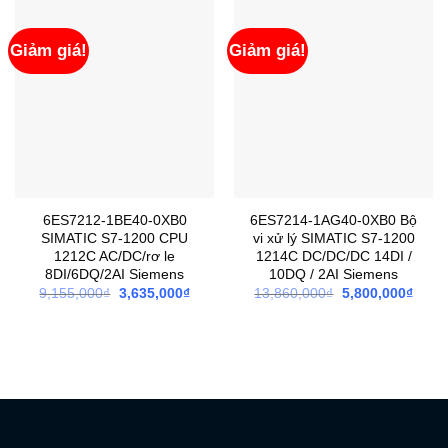
Giảm giá!
Giảm giá!
6ES7212-1BE40-0XB0
6ES7214-1AG40-0XB0 Bộ
SIMATIC S7-1200 CPU
vi xử lý SIMATIC S7-1200
1212C AC/DC/rơ le
1214C DC/DC/DC 14DI /
8DI/6DQ/2AI Siemens
10DQ / 2AI Siemens
Giá
Giá
Giá
Giá
9,155,000
₫
3,635,000
₫
13,860,000
₫
5,800,000
₫
gốc
hiện
gốc
hiện
là:
tại
là:
tại
9,155,000₫.
là:
13,860,000₫.
là:
3,635,000₫.
5,800