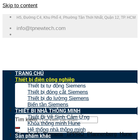
Skip to content
H5, Đường C4, Khu Phố 4, Phường Tân Thới Nhất, Quận 12, TP. HCM
info@tpnewtech.com
TRANG CHỦ
Thiết bị điện công nghiệp
Thiết bị tự động Siemens
Thiết bị đóng cắt Siemens
Thiết bị đo lường Siemens
Biến tần Siemens
THIẾT BỊ NHÀ THÔNG MINH
Thiết Bị Vệ Sinh Cảm Ứng
Tìm kiếm:
Khóa thông minh Hune
Hệ thống nhà thông minh
Tìm nhanh:
Siemens
,
TPPRO
,
Pfannenberg
,
Hune
,
Sản phẩm khác