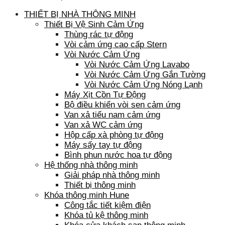
THIẾT BỊ NHÀ THÔNG MINH
Thiết Bị Vệ Sinh Cảm Ứng
Thùng rác tự động
Vòi cảm ứng cao cấp Stern
Vòi Nước Cảm Ứng
Vòi Nước Cảm Ứng Lavabo
Vòi Nước Cảm Ứng Gắn Tường
Vòi Nước Cảm Ứng Nóng Lạnh
Máy Xịt Cồn Tự Động
Bộ điều khiển vòi sen cảm ứng
Van xả tiểu nam cảm ứng
Van xả WC cảm ứng
Hộp cấp xà phòng tự động
Máy sấy tay tự động
Bình phun nước hoa tự động
Hệ thống nhà thông minh
Giải pháp nhà thông minh
Thiết bị thông minh
Khóa thông minh Hune
Công tắc tiết kiệm điện
Khóa tủ kệ thông minh