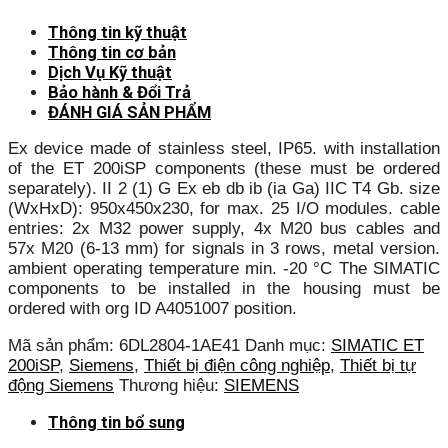
Thông tin kỹ thuật
Thông tin cơ bản
Dịch Vụ Kỹ thuật
Bảo hành & Đổi Trả
ĐÁNH GIÁ SẢN PHẨM
Ex device made of stainless steel, IP65. with installation
of the ET 200iSP components (these must be ordered
separately). II 2 (1) G Ex eb db ib (ia Ga) IIC T4 Gb. size
(WxHxD): 950x450x230, for max. 25 I/O modules. cable
entries: 2x M32 power supply, 4x M20 bus cables and
57x M20 (6-13 mm) for signals in 3 rows, metal version.
ambient operating temperature min. -20 °C The SIMATIC
components to be installed in the housing must be
ordered with org ID A4051007 position.
Mã sản phẩm:
6DL2804-1AE41
Danh mục:
SIMATIC ET
200iSP
,
Siemens
,
Thiết bị điện công nghiệp
,
Thiết bị tự
động Siemens
Thương hiệu:
SIEMENS
Thông tin bổ sung