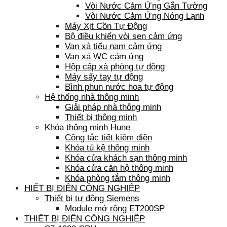
Vòi Nước Cảm Ứng Gắn Tường
Vòi Nước Cảm Ứng Nóng Lạnh
Máy Xịt Cồn Tự Động
Bộ điều khiển vòi sen cảm ứng
Van xả tiểu nam cảm ứng
Van xả WC cảm ứng
Hộp cấp xà phòng tự động
Máy sấy tay tự động
Bình phun nước hoa tự động
Hệ thống nhà thông minh
Giải pháp nhà thông minh
Thiết bị thông minh
Khóa thông minh Hune
Công tắc tiết kiệm điện
Khóa tủ kệ thông minh
Khóa cửa khách sạn thông minh
Khóa cửa căn hộ thông minh
Khóa phòng tắm thông minh
HIẾT BỊ ĐIỆN CÔNG NGHIỆP
Thiết bị tự động Siemens
Module mở rộng ET200SP
THIẾT BỊ ĐIỆN CÔNG NGHIỆP