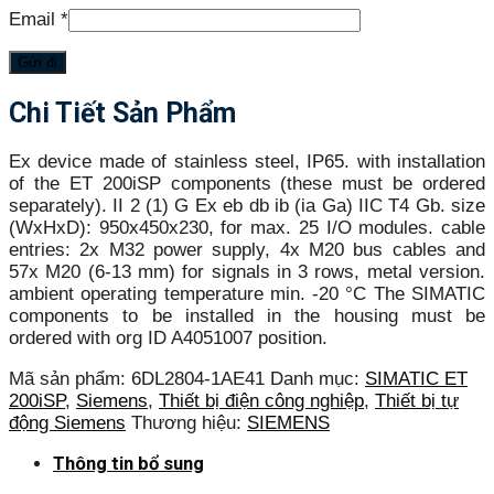
Email
*
Chi Tiết Sản Phẩm
Ex device made of stainless steel, IP65. with installation
of the ET 200iSP components (these must be ordered
separately). II 2 (1) G Ex eb db ib (ia Ga) IIC T4 Gb. size
(WxHxD): 950x450x230, for max. 25 I/O modules. cable
entries: 2x M32 power supply, 4x M20 bus cables and
57x M20 (6-13 mm) for signals in 3 rows, metal version.
ambient operating temperature min. -20 °C The SIMATIC
components to be installed in the housing must be
ordered with org ID A4051007 position.
Mã sản phẩm:
6DL2804-1AE41
Danh mục:
SIMATIC ET
200iSP
,
Siemens
,
Thiết bị điện công nghiệp
,
Thiết bị tự
động Siemens
Thương hiệu:
SIEMENS
Thông tin bổ sung