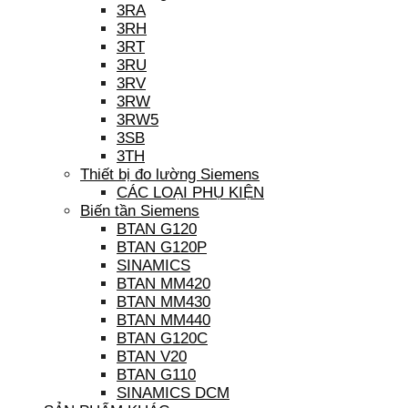
3RA
3RH
3RT
3RU
3RV
3RW
3RW5
3SB
3TH
Thiết bị đo lường Siemens
CÁC LOẠI PHỤ KIỆN
Biến tần Siemens
BTAN G120
BTAN G120P
SINAMICS
BTAN MM420
BTAN MM430
BTAN MM440
BTAN G120C
BTAN V20
BTAN G110
SINAMICS DCM