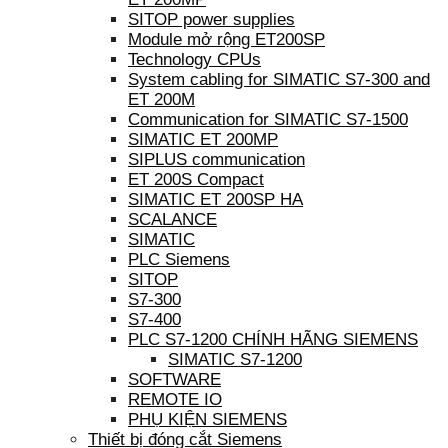
SITOP power supplies
Module mở rộng ET200SP
Technology CPUs
System cabling for SIMATIC S7-300 and
ET 200M
Communication for SIMATIC S7-1500
SIMATIC ET 200MP
SIPLUS communication
ET 200S Compact
SIMATIC ET 200SP HA
SCALANCE
SIMATIC
PLC Siemens
SITOP
S7-300
S7-400
PLC S7-1200 CHÍNH HÃNG SIEMENS
SIMATIC S7-1200
SOFTWARE
REMOTE IO
PHỤ KIỆN SIEMENS
Thiết bị đóng cắt Siemens