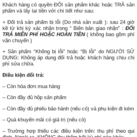
Khách hàng có quyền ĐỔI sản phẩm khác hoặc TRẢ sản
phẩm và lấy lại tiền với chi tiết như sau:
+ Đổi trả sản phẩm bị lỗi (Do nhà sản xuất ): sau 24 giờ
kề từ khi ký xác nhận trong “ Biên bản giao nhận” :
ĐỔI
TRẢ MIỄN PHÍ HOẶC HOÀN TIỀN
( không bao gồm phí
vận chuyển )
+ Sản phẩm “Không bị lỗi” hoặc “Bị lỗi” do NGƯỜI SỬ
DỤNG: Không áp dụng đổi trả hoặc khách hàng chịu chi
phí sửa chữa.
Điều kiện đổi trả:
– Còn hóa đơn mua hàng
– Còn đầy đủ hộp sản phẩm
– Còn đầy đủ phiếu bảo hành (nếu có) và phụ kiện đi kèm
– Quà khuyến mãi có giá trị (nếu có)
– Trường hợp thiếu các điều kiện trên: thu phí theo qui