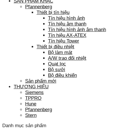
SẢN PHẨM KHÁC
Pfannenberg
Thiết bị tín hiệu
Tín hiệu hình ảnh
Tín hiệu âm thanh
Tín hiệu hình ảnh âm thanh
Tín hiệu AX-ATEX
Tín hiệu Tower
Thiết bị điều nhiệt
Bộ làm mát
A/W trao đổi nhiệt
Quạt lọc
Bộ sưởi
Bộ điều khiển
Sản phẩm mới
THƯƠNG HIỆU
Siemens
TPPRO
Hune
Pfannenberg
Stern
Danh mục sản phẩm