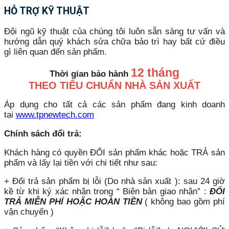
HỖ TRỢ KỸ THUẬT
Đội ngũ kỹ thuật của chúng tôi luôn sẵn sàng tư vấn và
hướng dẫn quý khách sửa chữa bảo trì hay bất cứ điều
gì liên quan đến sản phẩm.
12 tháng
Thời gian bảo hành
THEO TIÊU CHUẨN NHÀ SẢN XUẤT
Áp dụng cho tất cả các sản phẩm đang kinh doanh
tại
www.tpnewtech.com
Chính sách đổi trả:
Khách hàng có quyền ĐỔI sản phẩm khác hoặc TRẢ sản
phẩm và lấy lại tiền với chi tiết như sau:
+ Đổi trả sản phẩm bị lỗi (Do nhà sản xuất ): sau 24 giờ
kề từ khi ký xác nhận trong “ Biên bản giao nhận” :
ĐỔI
TRẢ MIỄN PHÍ HOẶC HOÀN TIỀN
( không bao gồm phí
vận chuyển )