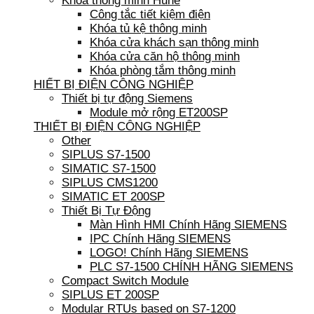
Khóa thông minh Hune
Công tắc tiết kiệm điện
Khóa tủ kệ thông minh
Khóa cửa khách sạn thông minh
Khóa cửa căn hộ thông minh
Khóa phòng tắm thông minh
HIẾT BỊ ĐIỆN CÔNG NGHIỆP
Thiết bị tự động Siemens
Module mở rộng ET200SP
THIẾT BỊ ĐIỆN CÔNG NGHIỆP
Other
SIPLUS S7-1500
SIMATIC S7-1500
SIPLUS CMS1200
SIMATIC ET 200SP
Thiết Bị Tự Động
Màn Hình HMI Chính Hãng SIEMENS
IPC Chính Hãng SIEMENS
LOGO! Chính Hãng SIEMENS
PLC S7-1500 CHÍNH HÃNG SIEMENS
Compact Switch Module
SIPLUS ET 200SP
Modular RTUs based on S7-1200