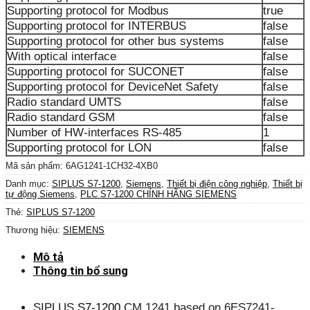
Supporting protocol for Modbus
true
Supporting protocol for INTERBUS
false
Supporting protocol for other bus systems
false
With optical interface
false
Supporting protocol for SUCONET
false
Supporting protocol for DeviceNet Safety
false
Radio standard UMTS
false
Radio standard GSM
false
Number of HW-interfaces RS-485
1
Supporting protocol for LON
false
Mã sản phẩm:
6AG1241-1CH32-4XB0
Danh mục:
SIPLUS S7-1200
,
Siemens
,
Thiết bị điện công nghiệp
,
Thiết bị
tự động Siemens
,
PLC S7-1200 CHÍNH HÃNG SIEMENS
Thẻ:
SIPLUS S7-1200
Thương hiệu:
SIEMENS
Mô tả
Thông tin bổ sung
SIPLUS
S7-1200
CM 1241 based on 6ES7241-