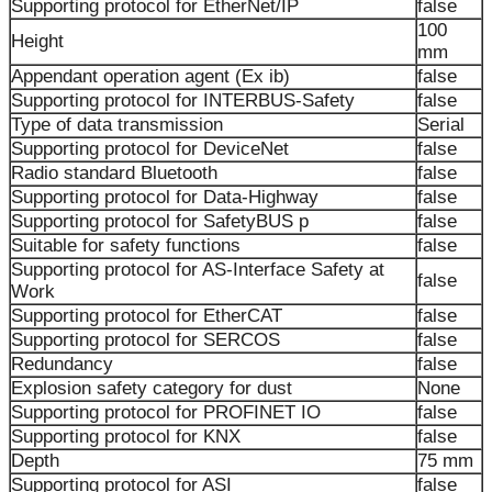
Supporting protocol for EtherNet/IP
false
100
Height
mm
Appendant operation agent (Ex ib)
false
Supporting protocol for INTERBUS-Safety
false
Type of data transmission
Serial
Supporting protocol for DeviceNet
false
Radio standard Bluetooth
false
Supporting protocol for Data-Highway
false
Supporting protocol for SafetyBUS p
false
Suitable for safety functions
false
Supporting protocol for AS-Interface Safety at
false
Work
Supporting protocol for EtherCAT
false
Supporting protocol for SERCOS
false
Redundancy
false
Explosion safety category for dust
None
Supporting protocol for PROFINET IO
false
Supporting protocol for KNX
false
Depth
75 mm
Supporting protocol for ASI
false