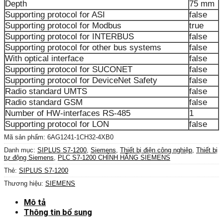
Depth
75 mm
Supporting protocol for ASI
false
Supporting protocol for Modbus
true
Supporting protocol for INTERBUS
false
Supporting protocol for other bus systems
false
With optical interface
false
Supporting protocol for SUCONET
false
Supporting protocol for DeviceNet Safety
false
Radio standard UMTS
false
Radio standard GSM
false
Number of HW-interfaces RS-485
1
Supporting protocol for LON
false
Mã sản phẩm:
6AG1241-1CH32-4XB0
Danh mục:
SIPLUS S7-1200
,
Siemens
,
Thiết bị điện công nghiệp
,
Thiết bị
tự động Siemens
,
PLC S7-1200 CHÍNH HÃNG SIEMENS
Thẻ:
SIPLUS S7-1200
Thương hiệu:
SIEMENS
Mô tả
Thông tin bổ sung