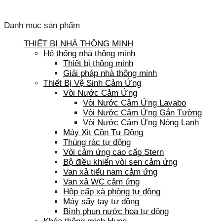
Danh mục sản phẩm
THIẾT BỊ NHÀ THÔNG MINH
Hệ thống nhà thông minh
Thiết bị thông minh
Giải pháp nhà thông minh
Thiết Bị Vệ Sinh Cảm Ứng
Vòi Nước Cảm Ứng
Vòi Nước Cảm Ứng Lavabo
Vòi Nước Cảm Ứng Gắn Tường
Vòi Nước Cảm Ứng Nóng Lạnh
Máy Xịt Cồn Tự Động
Thùng rác tự động
Vòi cảm ứng cao cấp Stern
Bộ điều khiển vòi sen cảm ứng
Van xả tiểu nam cảm ứng
Van xả WC cảm ứng
Hộp cấp xà phòng tự động
Máy sấy tay tự động
Bình phun nước hoa tự động