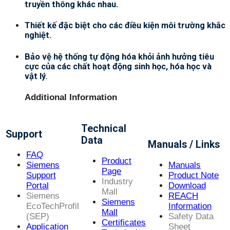
truyền thông khác nhau.
Thiết kế đặc biệt cho các điều kiện môi trường khắc
nghiệt.
Bảo vệ hệ thống tự động hóa khỏi ảnh hưởng tiêu
cực của các chất hoạt động sinh học, hóa học và
vật lý.
Additional Information
Technical
Support
Data
Manuals / Links
FAQ
Product
Siemens
Manuals
Page
Support
Product Note
Industry
Portal
Download
Mall
Siemens
REACH
Siemens
EcoTechProfil
Information
Mall
(SEP)
Safety Data
Certificates
Application
Sheet