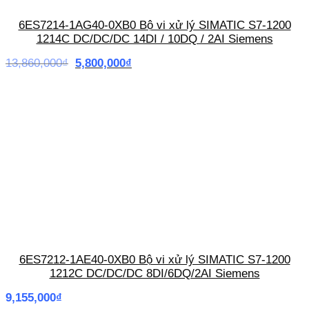
6ES7214-1AG40-0XB0 Bộ vi xử lý SIMATIC S7-1200
1214C DC/DC/DC 14DI / 10DQ / 2AI Siemens
Giá
Giá
13,860,000
₫
5,800,000
₫
gốc
hiện
là:
tại
13,860,000₫.
là:
5,800,000₫.
6ES7212-1AE40-0XB0 Bộ vi xử lý SIMATIC S7-1200
1212C DC/DC/DC 8DI/6DQ/2AI Siemens
9,155,000
₫