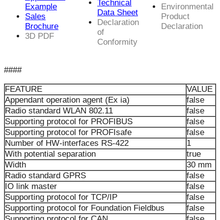
Technical
Example
Environmental
Data Sheet
Sales
Product
Declaration
Brochure
Declaration
of
3D PDF
Conformity
####
FEATURE
VALUE
Appendant operation agent (Ex ia)
false
Radio standard WLAN 802.11
false
Supporting protocol for PROFIBUS
false
Supporting protocol for PROFIsafe
false
Number of HW-interfaces RS-422
1
With potential separation
true
Width
30 mm
Radio standard GPRS
false
IO link master
false
Supporting protocol for TCP/IP
false
Supporting protocol for Foundation Fieldbus
false
Supporting protocol for CAN
false