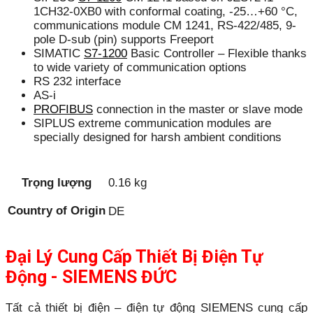
1CH32-0XB0 with conformal coating, -25…+60 °C,
communications module CM 1241, RS-422/485, 9-
pole D-sub (pin) supports Freeport
SIMATIC
S7-1200
Basic Controller – Flexible thanks
to wide variety of communication options
RS 232 interface
AS-i
PROFIBUS
connection in the master or slave mode
SIPLUS extreme communication modules are
specially designed for harsh ambient conditions
Trọng lượng
0.16 kg
Country of Origin
DE
Đại Lý Cung Cấp Thiết Bị Điện Tự
Động - SIEMENS ĐỨC
Tất cả thiết bị điện – điện tự động SIEMENS cung cấp