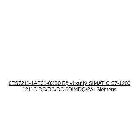
6ES7211-1AE31-0XB0 Bộ vi xử lý SIMATIC S7-1200
1211C DC/DC/DC 6DI/4DQ/2AI Siemens