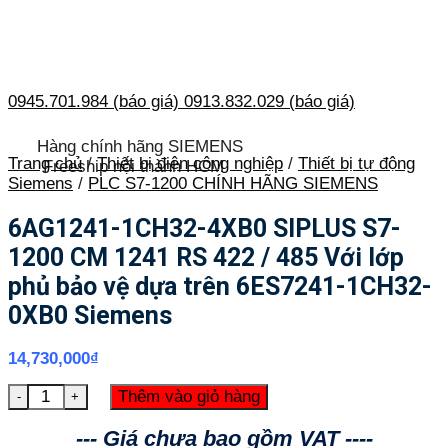
0945.701.984 (báo giá)
0913.832.029 (báo giá)
Hàng chính hãng SIEMENS
Trang chủ
/
Thiết bị điện công nghiệp
/
Thiết bị tự động
Freeship nội thành HCM
Siemens
/
PLC S7-1200 CHÍNH HÃNG SIEMENS
6AG1241-1CH32-4XB0 SIPLUS S7-
1200 CM 1241 RS 422 / 485 Với lớp
phủ bảo vệ dựa trên 6ES7241-1CH32-
0XB0 Siemens
14,730,000
₫
6AG1241-1CH32-4XB0 SIPLUS S7-1200 CM 1241 RS 422 / 
Thêm vào giỏ hàng
--- Giá chưa bao gồm VAT ----