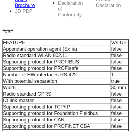
Declaration
Brochure
Declaration
of
3D PDF
Conformity
####
FEATURE
VALUE
Appendant operation agent (Ex ia)
false
Radio standard WLAN 802.11
false
Supporting protocol for PROFIBUS
false
Supporting protocol for PROFIsafe
false
Number of HW-interfaces RS-422
1
With potential separation
true
Width
30 mm
Radio standard GPRS
false
IO link master
false
Supporting protocol for TCP/IP
false
Supporting protocol for Foundation Fieldbus
false
Supporting protocol for CAN
false
Supporting protocol for PROFINET CBA
false