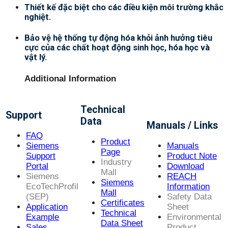
Thiết kế đặc biệt cho các điều kiện môi trường khắc
nghiệt.
Bảo vệ hệ thống tự động hóa khỏi ảnh hưởng tiêu
cực của các chất hoạt động sinh học, hóa học và
vật lý.
Additional Information
Technical
Support
Data
Manuals / Links
FAQ
Product
Siemens
Manuals
Page
Support
Product Note
Industry
Portal
Download
Mall
Siemens
REACH
Siemens
EcoTechProfil
Information
Mall
(SEP)
Safety Data
Certificates
Application
Sheet
Technical
Example
Environmental
Data Sheet
Sales
Product