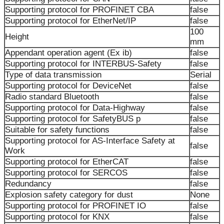
Supporting protocol for PROFINET CBA
false
Supporting protocol for EtherNet/IP
false
100
Height
mm
Appendant operation agent (Ex ib)
false
Supporting protocol for INTERBUS-Safety
false
Type of data transmission
Serial
Supporting protocol for DeviceNet
false
Radio standard Bluetooth
false
Supporting protocol for Data-Highway
false
Supporting protocol for SafetyBUS p
false
Suitable for safety functions
false
Supporting protocol for AS-Interface Safety at
false
Work
Supporting protocol for EtherCAT
false
Supporting protocol for SERCOS
false
Redundancy
false
Explosion safety category for dust
None
Supporting protocol for PROFINET IO
false
Supporting protocol for KNX
false