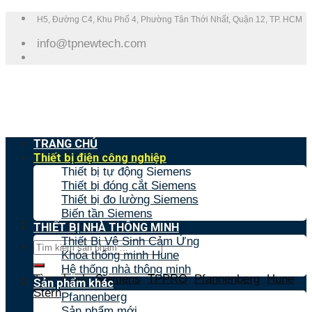
Skip
H5, Đường C4, Khu Phố 4, Phường Tân Thới Nhất, Quận 12, TP. HCM
to
info@tpnewtech.com
content
TRANG CHỦ
Thiết bị điện công nghiệp
Thiết bị tự động Siemens
Thiết bị đóng cắt Siemens
Thiết bị đo lường Siemens
Biến tần Siemens
THIẾT BỊ NHÀ THÔNG MINH
Thiết Bị Vệ Sinh Cảm Ứng
Tìm
Khóa thông minh Hune
kiếm:
Hệ thống nhà thông minh
Tìm nhanh:
Siemens
,
TPPRO
,
Pfannenberg
,
Hune
,
Sản phẩm khác
Stern
Pfannenberg
Sản phẩm mới