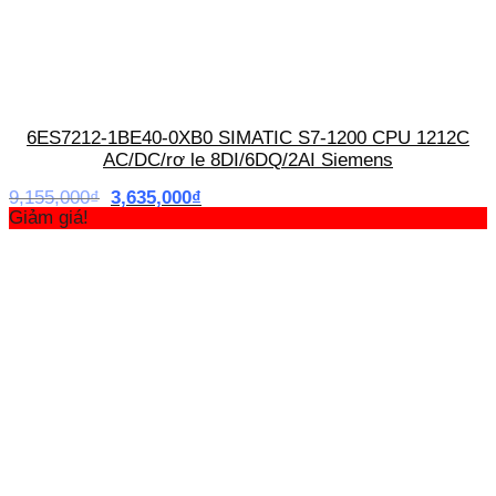
6ES7212-1BE40-0XB0 SIMATIC S7-1200 CPU 1212C
AC/DC/rơ le 8DI/6DQ/2AI Siemens
Giá
Giá
9,155,000
₫
3,635,000
₫
gốc
hiện
Giảm giá!
là:
tại
9,155,000₫.
là:
3,635,000₫.