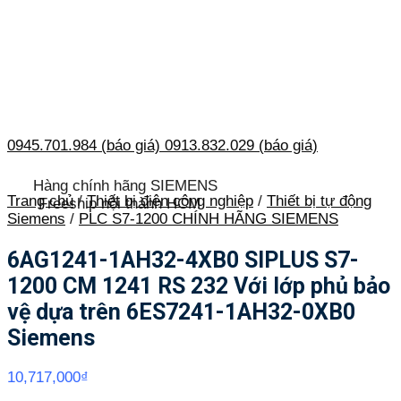
0945.701.984 (báo giá)
0913.832.029 (báo giá)
Hàng chính hãng SIEMENS
Trang chủ
/
Thiết bị điện công nghiệp
/
Thiết bị tự động
Freeship nội thành HCM
Siemens
/
PLC S7-1200 CHÍNH HÃNG SIEMENS
6AG1241-1AH32-4XB0 SIPLUS S7-
1200 CM 1241 RS 232 Với lớp phủ bảo
vệ dựa trên 6ES7241-1AH32-0XB0
Siemens
10,717,000
₫