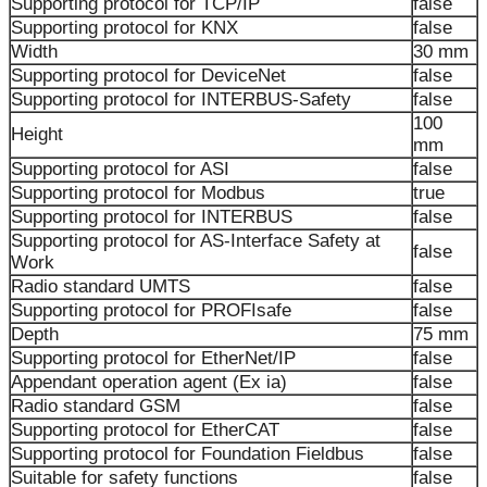
Supporting protocol for TCP/IP
false
Supporting protocol for KNX
false
Width
30 mm
Supporting protocol for DeviceNet
false
Supporting protocol for INTERBUS-Safety
false
100
Height
mm
Supporting protocol for ASI
false
Supporting protocol for Modbus
true
Supporting protocol for INTERBUS
false
Supporting protocol for AS-Interface Safety at
false
Work
Radio standard UMTS
false
Supporting protocol for PROFIsafe
false
Depth
75 mm
Supporting protocol for EtherNet/IP
false
Appendant operation agent (Ex ia)
false
Radio standard GSM
false
Supporting protocol for EtherCAT
false
Supporting protocol for Foundation Fieldbus
false
Suitable for safety functions
false