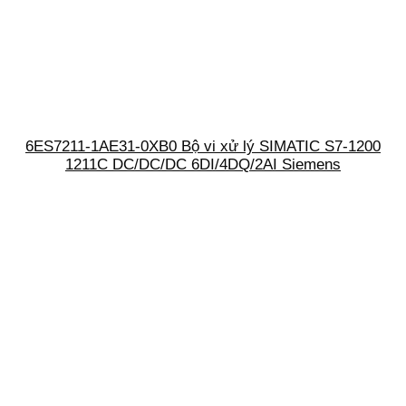
6ES7211-1AE31-0XB0 Bộ vi xử lý SIMATIC S7-1200
1211C DC/DC/DC 6DI/4DQ/2AI Siemens