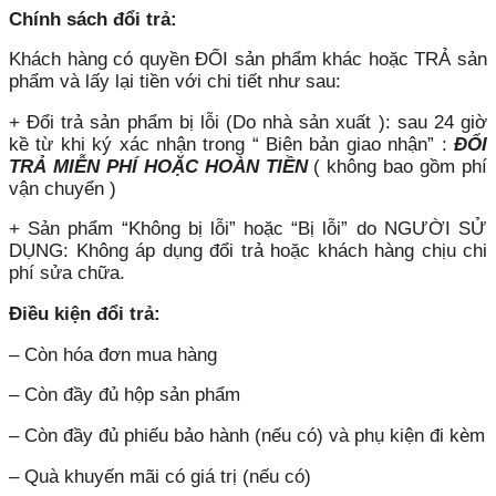
Chính sách đổi trả:
Khách hàng có quyền ĐỔI sản phẩm khác hoặc TRẢ sản
phẩm và lấy lại tiền với chi tiết như sau:
+ Đổi trả sản phẩm bị lỗi (Do nhà sản xuất ): sau 24 giờ
kề từ khi ký xác nhận trong “ Biên bản giao nhận” :
ĐỔI
TRẢ MIỄN PHÍ HOẶC HOÀN TIỀN
( không bao gồm phí
vận chuyển )
+ Sản phẩm “Không bị lỗi” hoặc “Bị lỗi” do NGƯỜI SỬ
DỤNG: Không áp dụng đổi trả hoặc khách hàng chịu chi
phí sửa chữa.
Điều kiện đổi trả:
– Còn hóa đơn mua hàng
– Còn đầy đủ hộp sản phẩm
– Còn đầy đủ phiếu bảo hành (nếu có) và phụ kiện đi kèm
– Quà khuyến mãi có giá trị (nếu có)