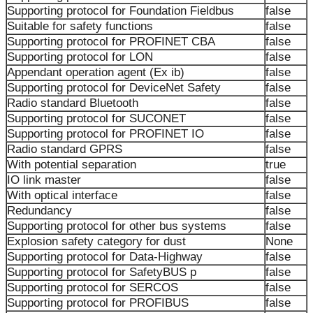
Supporting protocol for Foundation Fieldbus
false
Suitable for safety functions
false
Supporting protocol for PROFINET CBA
false
Supporting protocol for LON
false
Appendant operation agent (Ex ib)
false
Supporting protocol for DeviceNet Safety
false
Radio standard Bluetooth
false
Supporting protocol for SUCONET
false
Supporting protocol for PROFINET IO
false
Radio standard GPRS
false
With potential separation
true
IO link master
false
With optical interface
false
Redundancy
false
Supporting protocol for other bus systems
false
Explosion safety category for dust
None
Supporting protocol for Data-Highway
false
Supporting protocol for SafetyBUS p
false
Supporting protocol for SERCOS
false
Supporting protocol for PROFIBUS
false