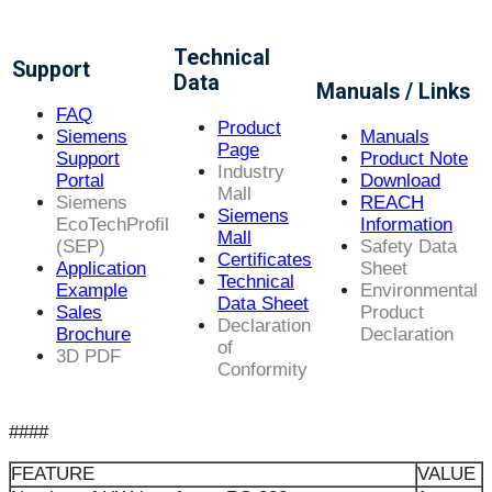
Technical
Support
Data
Manuals / Links
FAQ
Product
Siemens
Manuals
Page
Support
Product Note
Industry
Portal
Download
Mall
Siemens
REACH
Siemens
EcoTechProfil
Information
Mall
(SEP)
Safety Data
Certificates
Application
Sheet
Technical
Example
Environmental
Data Sheet
Sales
Product
Declaration
Brochure
Declaration
of
3D PDF
Conformity
####
FEATURE
VALUE