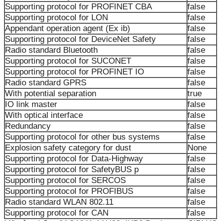
Supporting protocol for PROFINET CBA
false
Supporting protocol for LON
false
Appendant operation agent (Ex ib)
false
Supporting protocol for DeviceNet Safety
false
Radio standard Bluetooth
false
Supporting protocol for SUCONET
false
Supporting protocol for PROFINET IO
false
Radio standard GPRS
false
With potential separation
true
IO link master
false
With optical interface
false
Redundancy
false
Supporting protocol for other bus systems
false
Explosion safety category for dust
None
Supporting protocol for Data-Highway
false
Supporting protocol for SafetyBUS p
false
Supporting protocol for SERCOS
false
Supporting protocol for PROFIBUS
false
Radio standard WLAN 802.11
false
Supporting protocol for CAN
false