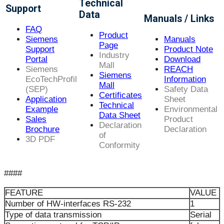
Technical
Support
Data
Manuals / Links
FAQ
Product
Siemens
Manuals
Page
Support
Product Note
Industry
Portal
Download
Mall
Siemens
REACH
Siemens
EcoTechProfil
Information
Mall
(SEP)
Safety Data
Certificates
Application
Sheet
Technical
Example
Environmental
Data Sheet
Sales
Product
Declaration
Brochure
Declaration
of
3D PDF
Conformity
####
FEATURE
VALUE
Number of HW-interfaces RS-232
1
Type of data transmission
Serial