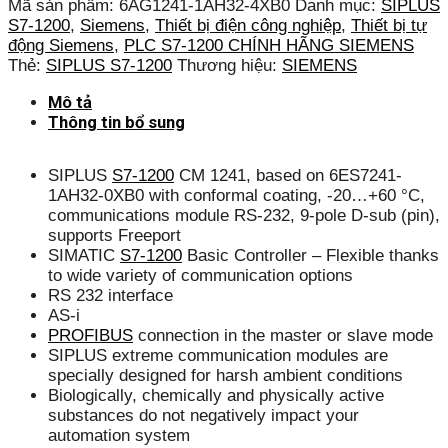
Mã sản phẩm:
6AG1241-1AH32-4XB0
Danh mục:
SIPLUS
S7-1200
,
Siemens
,
Thiết bị điện công nghiệp
,
Thiết bị tự
động Siemens
,
PLC S7-1200 CHÍNH HÃNG SIEMENS
Thẻ:
SIPLUS S7-1200
Thương hiệu:
SIEMENS
Mô tả
Thông tin bổ sung
SIPLUS
S7-1200
CM 1241, based on 6ES7241-
1AH32-0XB0 with conformal coating, -20…+60 °C,
communications module RS-232, 9-pole D-sub (pin),
supports Freeport
SIMATIC
S7-1200
Basic Controller – Flexible thanks
to wide variety of communication options
RS 232 interface
AS-i
PROFIBUS
connection in the master or slave mode
SIPLUS extreme communication modules are
specially designed for harsh ambient conditions
Biologically, chemically and physically active
substances do not negatively impact your
automation system