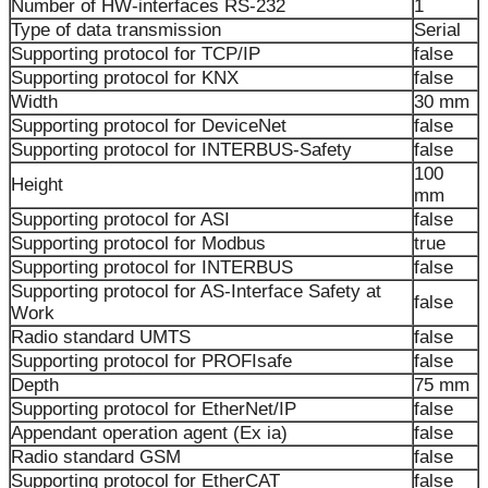
Number of HW-interfaces RS-232
1
Type of data transmission
Serial
Supporting protocol for TCP/IP
false
Supporting protocol for KNX
false
Width
30 mm
Supporting protocol for DeviceNet
false
Supporting protocol for INTERBUS-Safety
false
100
Height
mm
Supporting protocol for ASI
false
Supporting protocol for Modbus
true
Supporting protocol for INTERBUS
false
Supporting protocol for AS-Interface Safety at
false
Work
Radio standard UMTS
false
Supporting protocol for PROFIsafe
false
Depth
75 mm
Supporting protocol for EtherNet/IP
false
Appendant operation agent (Ex ia)
false
Radio standard GSM
false
Supporting protocol for EtherCAT
false