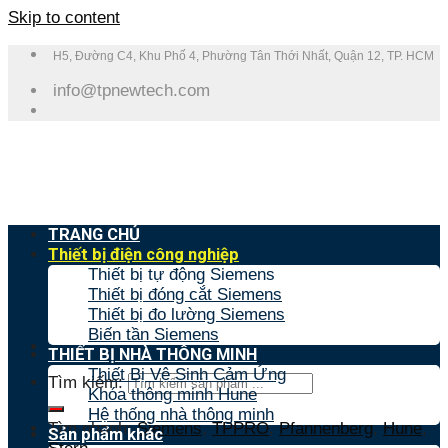
Skip to content
H5, Đường C4, Khu Phố 4, Phường Tân Thới Nhất, Quận 12, TP. HCM
info@tpnewtech.com
TRANG CHỦ
Thiết bị điện công nghiệp
Thiết bị tự động Siemens
Thiết bị đóng cắt Siemens
Thiết bị đo lường Siemens
Biến tần Siemens
THIẾT BỊ NHÀ THÔNG MINH
Thiết Bị Vệ Sinh Cảm Ứng
Tìm kiếm:
Khóa thông minh Hune
Hệ thống nhà thông minh
Tìm nhanh:
Siemens
,
TPPRO
,
Pfannenberg
,
Hune
,
Sản phẩm khác