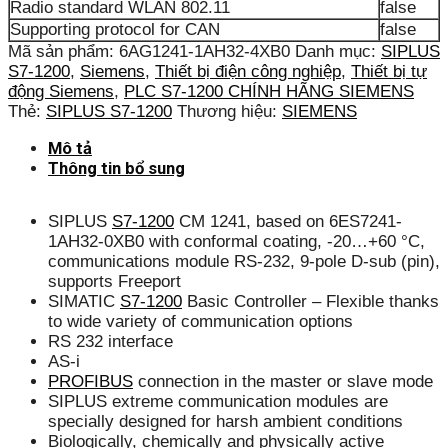
Radio standard WLAN 802.11
false
Supporting protocol for CAN
false
Mã sản phẩm:
6AG1241-1AH32-4XB0
Danh mục:
SIPLUS
S7-1200
,
Siemens
,
Thiết bị điện công nghiệp
,
Thiết bị tự
động Siemens
,
PLC S7-1200 CHÍNH HÃNG SIEMENS
Thẻ:
SIPLUS S7-1200
Thương hiệu:
SIEMENS
Mô tả
Thông tin bổ sung
SIPLUS
S7-1200
CM 1241, based on 6ES7241-
1AH32-0XB0 with conformal coating, -20…+60 °C,
communications module RS-232, 9-pole D-sub (pin),
supports Freeport
SIMATIC
S7-1200
Basic Controller – Flexible thanks
to wide variety of communication options
RS 232 interface
AS-i
PROFIBUS
connection in the master or slave mode
SIPLUS extreme communication modules are
specially designed for harsh ambient conditions
Biologically, chemically and physically active