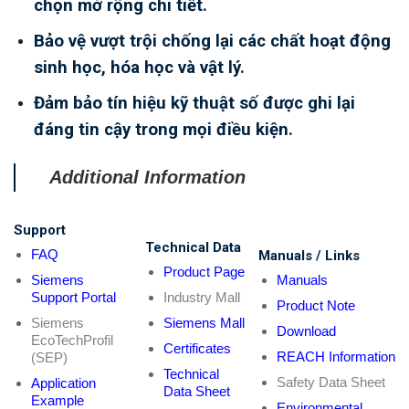
chọn mở rộng chi tiết.
Bảo vệ vượt trội chống lại các chất hoạt động
sinh học, hóa học và vật lý.
Đảm bảo tín hiệu kỹ thuật số được ghi lại
đáng tin cậy trong mọi điều kiện.
Additional Information
Support
Technical Data
FAQ
Manuals / Links
Product Page
Siemens
Manuals
Support Portal
Industry Mall
Product Note
Siemens
Siemens Mall
Download
EcoTechProfil
Certificates
REACH Information
(SEP)
Technical
Safety Data Sheet
Application
Data Sheet
Example
Environmental