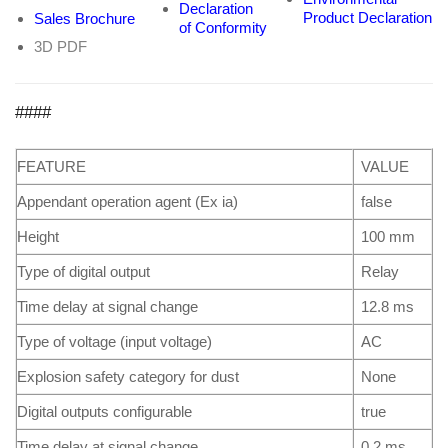
Declaration
Product Declaration
Sales Brochure
of Conformity
3D PDF
####
FEATURE
VALUE
Appendant operation agent (Ex ia)
false
Height
100 mm
Type of digital output
Relay
Time delay at signal change
12.8 ms
Type of voltage (input voltage)
AC
Explosion safety category for dust
None
Digital outputs configurable
true
Time delay at signal change
0.2 ms