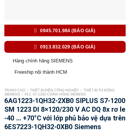
0945.701.984 (BÁO GIÁ)
0913.832.029 (BÁO GIÁ)
Hàng chính hãng SIEMENS
Freeship nội thành HCM
TRANG CHỦ
/
THIẾT BỊ ĐIỆN CÔNG NGHIỆP
/
THIẾT BỊ TỰ ĐỘNG
SIEMENS
/
PLC S7-1200 CHÍNH HÃNG SIEMENS
6AG1223-1QH32-2XB0 SIPLUS S7-1200
SM 1223 DI 8×120/230 V AC DQ 8x rơ le
-40 … +70°C với lớp phủ bảo vệ dựa trên
6ES7223-1QH32-0XB0 Siemens