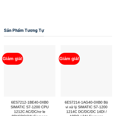
Sản Phẩm Tương Tự
Giảm giá!
Giảm giá!
6ES7212-1BE40-0XB0
6ES7214-1AG40-0XB0 Bộ
SIMATIC S7-1200 CPU
vi xử lý SIMATIC S7-1200
1212C AC/DC/rơ le
1214C DC/DC/DC 14DI /