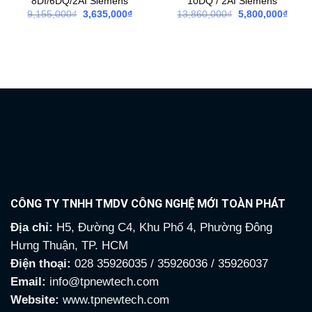
8DI/6DQ/2AI Siemens
10DQ / 2AI Siemens
9,155,000
₫
Giá
3,635,000
₫
Giá
13,860,000
₫
Giá
5,800,000
₫
Giá
gốc
hiện
gốc
hiện
là:
tại
là:
tại
9,155,000₫.
là:
13,860,000₫.
là:
3,635,000₫.
5,800
CÔNG TY TNHH TMDV CÔNG NGHỆ MỚI TOÀN PHÁT
Địa chỉ:
H5, Đường C4, Khu Phố 4, Phường Đông
Hưng Thuận, TP. HCM
Điện thoại:
028 35926035 / 35926036 / 35926037
Email:
info@tpnewtech.com
Website:
www.tpnewtech.com