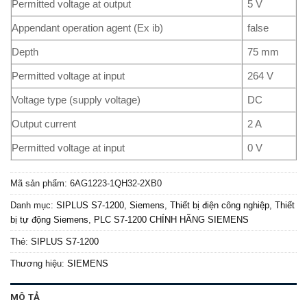
Permitted voltage at output
5 V
Appendant operation agent (Ex ib)
false
Depth
75 mm
Permitted voltage at input
264 V
Voltage type (supply voltage)
DC
Output current
2 A
Permitted voltage at input
0 V
Mã sản phẩm:
6AG1223-1QH32-2XB0
Danh mục:
SIPLUS S7-1200
,
Siemens
,
Thiết bị điện công nghiệp
,
Thiết
bị tự động Siemens
,
PLC S7-1200 CHÍNH HÃNG SIEMENS
Thẻ:
SIPLUS S7-1200
Thương hiệu:
SIEMENS
MÔ TẢ