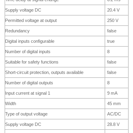
Supply voltage DC
20.4 V
Permitted voltage at output
250 V
Redundancy
false
Digital inputs configurable
true
Number of digital inputs
8
Suitable for safety functions
false
Short-circuit protection, outputs available
false
Number of digital outputs
8
Input current at signal 1
9 mA
Width
45 mm
Type of output voltage
AC/DC
Supply voltage DC
28.8 V