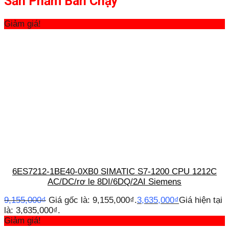
Sản Phẩm Bán Chạy
Giảm giá!
6ES7212-1BE40-0XB0 SIMATIC S7-1200 CPU 1212C
AC/DC/rơ le 8DI/6DQ/2AI Siemens
9,155,000
₫
Giá gốc là: 9,155,000₫.
3,635,000
₫
Giá hiện tại
là: 3,635,000₫.
Giảm giá!