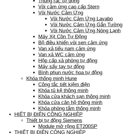
Thùng rác tự động
Vòi cảm ứng cao cấp Stern
Vòi Nước Cảm Ứng
Vòi Nước Cảm Ứng Lavabo
Vòi Nước Cảm Ứng Gắn Tường
Vòi Nước Cảm Ứng Nóng Lạnh
Máy Xịt Cồn Tự Động
Bộ điều khiển vòi sen cảm ứng
Van xả tiểu nam cảm ứng
Van xả WC cảm ứng
Hộp cấp xà phòng tự động
Máy sấy tay tự động
Bình phun nước hoa tự động
Khóa thông minh Hune
Công tắc tiết kiệm điện
Khóa tủ kệ thông minh
Khóa cửa khách sạn thông minh
Khóa cửa căn hộ thông minh
Khóa phòng tắm thông minh
HIẾT BỊ ĐIỆN CÔNG NGHIỆP
Thiết bị tự động Siemens
Module mở rộng ET200SP
THIẾT BỊ ĐIỆN CÔNG NGHIỆP