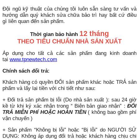
Đội ngũ kỹ thuật của chúng tôi luôn sẵn sàng tư vấn và
hướng dẫn quý khách sửa chữa bảo trì hay bất cứ điều
gì liên quan đến sản phẩm.
12 tháng
Thời gian bảo hành
THEO TIÊU CHUẨN NHÀ SẢN XUẤT
Áp dụng cho tất cả các sản phẩm đang kinh doanh
tại
www.tpnewtech.com
Chính sách đổi trả:
Khách hàng có quyền ĐỔI sản phẩm khác hoặc TRẢ sản
phẩm và lấy lại tiền với chi tiết như sau:
+ Đổi trả sản phẩm bị lỗi (Do nhà sản xuất ): sau 24 giờ
kề từ khi ký xác nhận trong “ Biên bản giao nhận” :
ĐỔI
TRẢ MIỄN PHÍ HOẶC HOÀN TIỀN
( không bao gồm phí
vận chuyển )
+ Sản phẩm “Không bị lỗi” hoặc “Bị lỗi” do NGƯỜI SỬ
DỤNG: Không áp dụng đổi trả hoặc khách hàng chịu chi