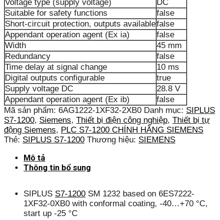
Voltage type (supply voltage)
DC
Suitable for safety functions
false
Short-circuit protection, outputs available
false
Appendant operation agent (Ex ia)
false
Width
45 mm
Redundancy
false
Time delay at signal change
10 ms
Digital outputs configurable
true
Supply voltage DC
28.8 V
Appendant operation agent (Ex ib)
false
Mã sản phẩm:
6AG1222-1XF32-2XB0
Danh mục:
SIPLUS
S7-1200
,
Siemens
,
Thiết bị điện công nghiệp
,
Thiết bị tự
động Siemens
,
PLC S7-1200 CHÍNH HÃNG SIEMENS
Thẻ:
SIPLUS S7-1200
Thương hiệu:
SIEMENS
Mô tả
Thông tin bổ sung
SIPLUS
S7-1200
SM 1232 based on 6ES7222-
1XF32-0XB0 with conformal coating, -40…+70 °C,
start up -25 °C