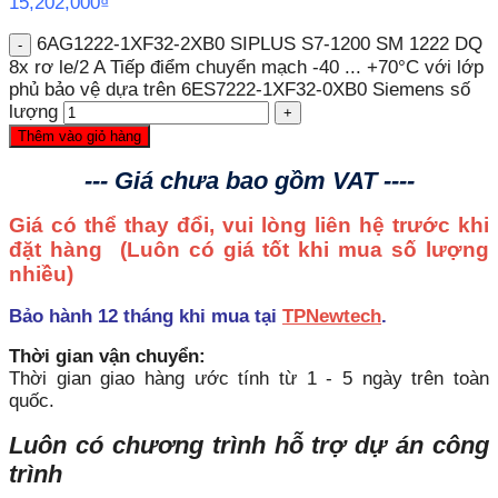
15,202,000
₫
6AG1222-1XF32-2XB0 SIPLUS S7-1200 SM 1222 DQ
8x rơ le/2 A Tiếp điểm chuyển mạch -40 ... +70°C với lớp
phủ bảo vệ dựa trên 6ES7222-1XF32-0XB0 Siemens số
lượng
Thêm vào giỏ hàng
--- Giá chưa bao gồm VAT ----
Giá có thể thay đổi, vui lòng liên hệ trước khi
đặt hàng
(Luôn có giá tốt khi mua số lượng
nhiều)
Bảo hành 12 tháng khi mua tại
TPNewtech
.
Thời gian vận chuyển:
Thời gian giao hàng ước tính từ 1 - 5 ngày trên toàn
quốc.
Luôn có chương trình hỗ trợ dự án công
trình