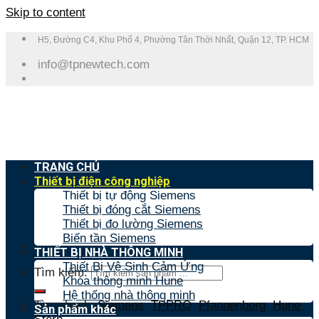
Skip to content
H5, Đường C4, Khu Phố 4, Phường Tân Thới Nhất, Quận 12, TP. HCM
info@tpnewtech.com
TRANG CHỦ
Thiết bị điện công nghiệp
Thiết bị tự động Siemens
Thiết bị đóng cắt Siemens
Thiết bị đo lường Siemens
Biến tần Siemens
THIẾT BỊ NHÀ THÔNG MINH
Thiết Bị Vệ Sinh Cảm Ứng
Tìm kiếm:
Khóa thông minh Hune
Hệ thống nhà thông minh
Tìm nhanh:
Siemens
,
TPPRO
,
Pfannenberg
,
Hune
,
Sản phẩm khác