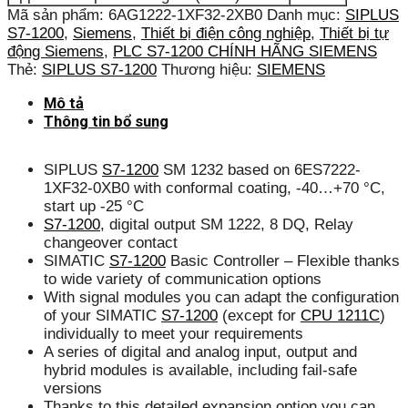
Mã sản phẩm:
6AG1222-1XF32-2XB0
Danh mục:
SIPLUS
S7-1200
,
Siemens
,
Thiết bị điện công nghiệp
,
Thiết bị tự
động Siemens
,
PLC S7-1200 CHÍNH HÃNG SIEMENS
Thẻ:
SIPLUS S7-1200
Thương hiệu:
SIEMENS
Mô tả
Thông tin bổ sung
SIPLUS
S7-1200
SM 1232 based on 6ES7222-
1XF32-0XB0 with conformal coating, -40…+70 °C,
start up -25 °C
S7-1200
, digital output SM 1222, 8 DQ, Relay
changeover contact
SIMATIC
S7-1200
Basic Controller – Flexible thanks
to wide variety of communication options
With signal modules you can adapt the configuration
of your SIMATIC
S7-1200
(except for
CPU 1211C
)
individually to meet your requirements
A series of digital and analog input, output and
hybrid modules is available, including fail-safe
versions
Thanks to this detailed expansion option you can