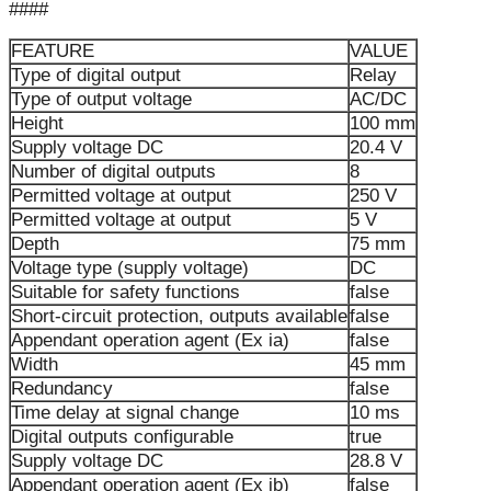
####
FEATURE
VALUE
Type of digital output
Relay
Type of output voltage
AC/DC
Height
100 mm
Supply voltage DC
20.4 V
Number of digital outputs
8
Permitted voltage at output
250 V
Permitted voltage at output
5 V
Depth
75 mm
Voltage type (supply voltage)
DC
Suitable for safety functions
false
Short-circuit protection, outputs available
false
Appendant operation agent (Ex ia)
false
Width
45 mm
Redundancy
false
Time delay at signal change
10 ms
Digital outputs configurable
true
Supply voltage DC
28.8 V
Appendant operation agent (Ex ib)
false