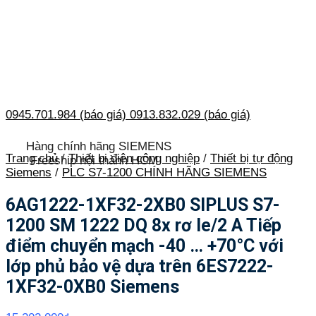
0945.701.984 (báo giá)
0913.832.029 (báo giá)
Hàng chính hãng SIEMENS
Trang chủ
/
Thiết bị điện công nghiệp
/
Thiết bị tự động
Freeship nội thành HCM
Siemens
/
PLC S7-1200 CHÍNH HÃNG SIEMENS
6AG1222-1XF32-2XB0 SIPLUS S7-
1200 SM 1222 DQ 8x rơ le/2 A Tiếp
điểm chuyển mạch -40 … +70°C với
lớp phủ bảo vệ dựa trên 6ES7222-
1XF32-0XB0 Siemens