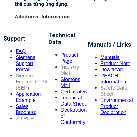
thể của từng ứng dụng.
Additional Information
Technical
Support
Data
Manuals / Links
FAQ
Product
Siemens
Manuals
Page
Support
Product Note
Industry
Portal
Download
Mall
Siemens
REACH
Siemens
EcoTechProfil
Information
Mall
(SEP)
Safety Data
Certificates
Application
Sheet
Technical
Example
Environmental
Data Sheet
Sales
Product
Declaration
Brochure
Declaration
of
3D PDF
Conformity