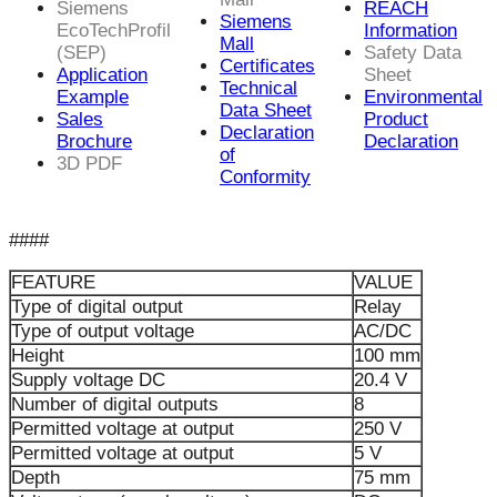
Siemens
REACH
Siemens
EcoTechProfil
Information
Mall
(SEP)
Safety Data
Certificates
Application
Sheet
Technical
Example
Environmental
Data Sheet
Sales
Product
Declaration
Brochure
Declaration
of
3D PDF
Conformity
####
FEATURE
VALUE
Type of digital output
Relay
Type of output voltage
AC/DC
Height
100 mm
Supply voltage DC
20.4 V
Number of digital outputs
8
Permitted voltage at output
250 V
Permitted voltage at output
5 V
Depth
75 mm