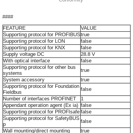
####
FEATURE
VALUE
Supporting protocol for PROFIBUS
true
Supporting protocol for LON
false
Supporting protocol for KNX
false
Supply voltage DC
28.8 V
With optical interface
false
Supporting protocol for other bus
true
systems
System accessory
true
Supporting protocol for Foundation
false
Fieldbus
Number of interfaces PROFINET
1
Appendant operation agent (Ex ia)
false
Supporting protocol for PROFIsafe
false
Supporting protocol for SafetyBUS
false
p
Wall mounting/direct mounting
true