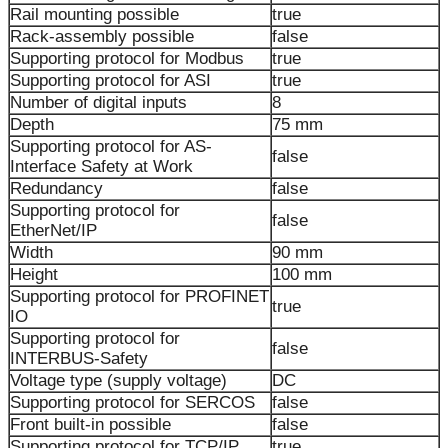
Rail mounting possible
true
Rack-assembly possible
false
Supporting protocol for Modbus
true
Supporting protocol for ASI
true
Number of digital inputs
8
Depth
75 mm
Supporting protocol for AS-
false
Interface Safety at Work
Redundancy
false
Supporting protocol for
false
EtherNet/IP
Width
90 mm
Height
100 mm
Supporting protocol for PROFINET
true
IO
Supporting protocol for
false
INTERBUS-Safety
Voltage type (supply voltage)
DC
Supporting protocol for SERCOS
false
Front built-in possible
false
Supporting protocol for TCP/IP
true