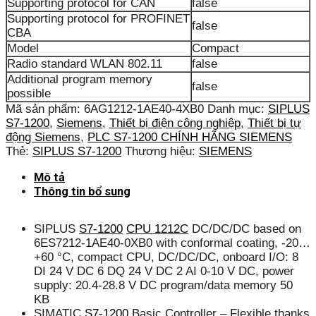
Supporting protocol for CAN
false
Supporting protocol for PROFINET
false
CBA
Model
Compact
Radio standard WLAN 802.11
false
Additional program memory
false
possible
Mã sản phẩm:
6AG1212-1AE40-4XB0
Danh mục:
SIPLUS
S7-1200
,
Siemens
,
Thiết bị điện công nghiệp
,
Thiết bị tự
động Siemens
,
PLC S7-1200 CHÍNH HÃNG SIEMENS
Thẻ:
SIPLUS S7-1200
Thương hiệu:
SIEMENS
Mô tả
Thông tin bổ sung
SIPLUS
S7-1200
CPU 1212C
DC/DC/DC based on
6ES7212-1AE40-0XB0 with conformal coating, -20…
+60 °C, compact CPU, DC/DC/DC, onboard I/O: 8
DI 24 V DC 6 DQ 24 V DC 2 AI 0-10 V DC, power
supply: 20.4-28.8 V DC program/data memory 50
KB
SIMATIC
S7-1200
Basic Controller – Flexible thanks