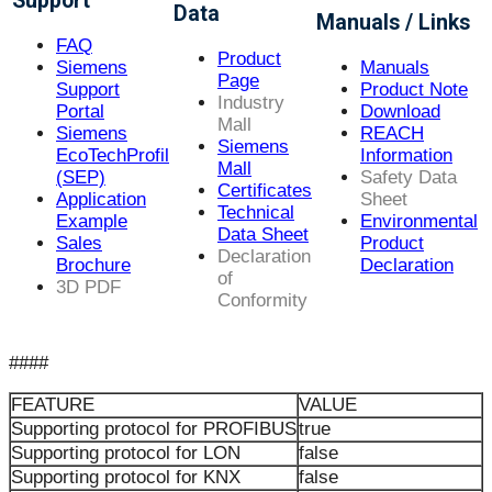
Support
Data
Manuals / Links
FAQ
Product
Siemens
Manuals
Page
Support
Product Note
Industry
Portal
Download
Mall
Siemens
REACH
Siemens
EcoTechProfil
Information
Mall
(SEP)
Safety Data
Certificates
Application
Sheet
Technical
Example
Environmental
Data Sheet
Sales
Product
Declaration
Brochure
Declaration
of
3D PDF
Conformity
####
FEATURE
VALUE
Supporting protocol for PROFIBUS
true
Supporting protocol for LON
false
Supporting protocol for KNX
false