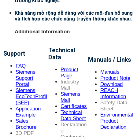
trường khắc nghiệt.
Khả năng mở rộng dễ dàng với các mô-đun bổ sung
và tích hợp các chức năng truyền thông khác nhau.
Additional Information
Technical
Support
Data
Manuals / Links
FAQ
Product
Siemens
Manuals
Page
Support
Product Note
Industry
Portal
Download
Mall
Siemens
REACH
Siemens
EcoTechProfil
Information
Mall
(SEP)
Safety Data
Certificates
Application
Sheet
Technical
Example
Environmental
Data Sheet
Sales
Product
Declaration
Brochure
Declaration
of
3D PDF
Conformity