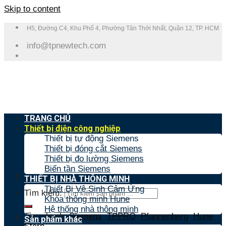
Skip to content
H5, Đường C4, Khu Phố 4, Phường Tân Thới Nhất, Quận 12, TP. HCM
info@tpnewtech.com
TRANG CHỦ
Thiết bị điện công nghiệp
Thiết bị tự động Siemens
Thiết bị đóng cắt Siemens
Thiết bị đo lường Siemens
Biến tần Siemens
THIẾT BỊ NHÀ THÔNG MINH
Thiết Bị Vệ Sinh Cảm Ứng
Tìm kiếm:
Khóa thông minh Hune
Hệ thống nhà thông minh
Tìm nhanh:
Siemens
,
TPPRO
,
Pfannenberg
,
Hune
,
Sản phẩm khác