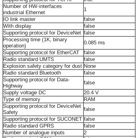
Number of HW-interfaces
1
industrial Ethernet
IO link master
false
With display
false
Supporting protocol for DeviceNet
false
Processing time (1K, binary
0.085 ms
operation)
Supporting protocol for EtherCAT
false
Radio standard UMTS
false
Explosion safety category for dust
None
Radio standard Bluetooth
false
Supporting protocol for Data-
false
Highway
Supply voltage DC
20.4 V
Type of memory
RAM
Supporting protocol for DeviceNet
false
Safety
Supporting protocol for SUCONET
false
Radio standard GPRS
false
Number of analogue inputs
2