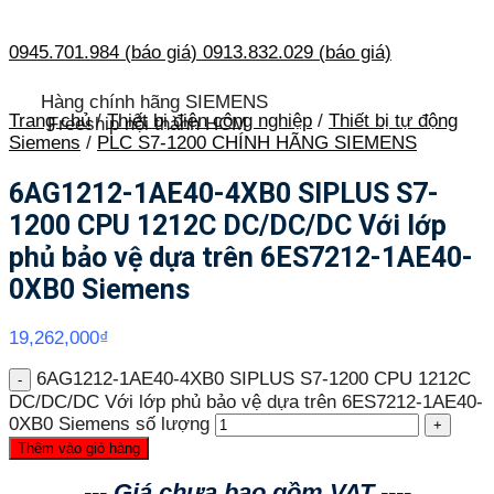
0945.701.984 (báo giá)
0913.832.029 (báo giá)
Hàng chính hãng SIEMENS
Trang chủ
/
Thiết bị điện công nghiệp
/
Thiết bị tự động
Freeship nội thành HCM
Siemens
/
PLC S7-1200 CHÍNH HÃNG SIEMENS
6AG1212-1AE40-4XB0 SIPLUS S7-
1200 CPU 1212C DC/DC/DC Với lớp
phủ bảo vệ dựa trên 6ES7212-1AE40-
0XB0 Siemens
19,262,000
₫
6AG1212-1AE40-4XB0 SIPLUS S7-1200 CPU 1212C
DC/DC/DC Với lớp phủ bảo vệ dựa trên 6ES7212-1AE40-
0XB0 Siemens số lượng
Thêm vào giỏ hàng
--- Giá chưa bao gồm VAT ----