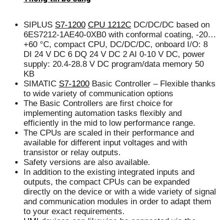
SIPLUS
S7-1200
CPU 1212C
DC/DC/DC based on
6ES7212-1AE40-0XB0 with conformal coating, -20…
+60 °C, compact CPU, DC/DC/DC, onboard I/O: 8
DI 24 V DC 6 DQ 24 V DC 2 AI 0-10 V DC, power
supply: 20.4-28.8 V DC program/data memory 50
KB
SIMATIC
S7-1200
Basic Controller – Flexible thanks
to wide variety of communication options
The Basic Controllers are first choice for
implementing automation tasks flexibly and
efficiently in the mid to low performance range.
The CPUs are scaled in their performance and
available for different input voltages and with
transistor or relay outputs.
Safety versions are also available.
In addition to the existing integrated inputs and
outputs, the compact CPUs can be expanded
directly on the device or with a wide variety of signal
and communication modules in order to adapt them
to your exact requirements.