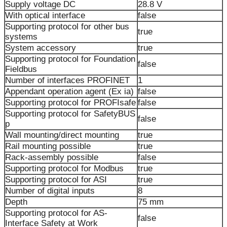
Supply voltage DC
28.8 V
With optical interface
false
Supporting protocol for other bus
true
systems
System accessory
true
Supporting protocol for Foundation
false
Fieldbus
Number of interfaces PROFINET
1
Appendant operation agent (Ex ia)
false
Supporting protocol for PROFIsafe
false
Supporting protocol for SafetyBUS
false
p
Wall mounting/direct mounting
true
Rail mounting possible
true
Rack-assembly possible
false
Supporting protocol for Modbus
true
Supporting protocol for ASI
true
Number of digital inputs
8
Depth
75 mm
Supporting protocol for AS-
false
Interface Safety at Work