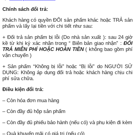
Chính sách đổi trả:
Khách hàng có quyền ĐỔI sản phẩm khác hoặc TRẢ sản
phẩm và lấy lại tiền với chi tiết như sau:
+ Đổi trả sản phẩm bị lỗi (Do nhà sản xuất ): sau 24 giờ
kề từ khi ký xác nhận trong “ Biên bản giao nhận” :
ĐỔI
TRẢ MIỄN PHÍ HOẶC HOÀN TIỀN
( không bao gồm phí
vận chuyển )
+ Sản phẩm “Không bị lỗi” hoặc “Bị lỗi” do NGƯỜI SỬ
DỤNG: Không áp dụng đổi trả hoặc khách hàng chịu chi
phí sửa chữa.
Điều kiện đổi trả:
– Còn hóa đơn mua hàng
– Còn đầy đủ hộp sản phẩm
– Còn đầy đủ phiếu bảo hành (nếu có) và phụ kiện đi kèm
– Quà khuyến mãi có giá trị (nếu có)