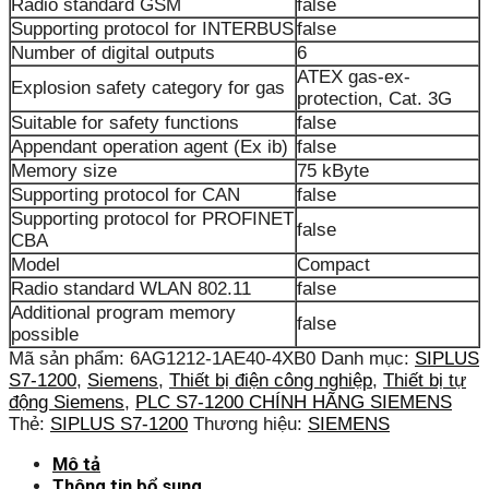
Radio standard GSM
false
Supporting protocol for INTERBUS
false
Number of digital outputs
6
ATEX gas-ex-
Explosion safety category for gas
protection, Cat. 3G
Suitable for safety functions
false
Appendant operation agent (Ex ib)
false
Memory size
75 kByte
Supporting protocol for CAN
false
Supporting protocol for PROFINET
false
CBA
Model
Compact
Radio standard WLAN 802.11
false
Additional program memory
false
possible
Mã sản phẩm:
6AG1212-1AE40-4XB0
Danh mục:
SIPLUS
S7-1200
,
Siemens
,
Thiết bị điện công nghiệp
,
Thiết bị tự
động Siemens
,
PLC S7-1200 CHÍNH HÃNG SIEMENS
Thẻ:
SIPLUS S7-1200
Thương hiệu:
SIEMENS
Mô tả
Thông tin bổ sung