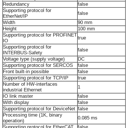
Redundancy
false
Supporting protocol for
false
EtherNet/IP
Width
90 mm
Height
100 mm
Supporting protocol for PROFINET
true
IO
Supporting protocol for
false
INTERBUS-Safety
Voltage type (supply voltage)
DC
Supporting protocol for SERCOS
false
Front built-in possible
false
Supporting protocol for TCP/IP
true
Number of HW-interfaces
1
industrial Ethernet
IO link master
false
With display
false
Supporting protocol for DeviceNet
false
Processing time (1K, binary
0.085 ms
operation)
Supporting protocol for EtherCAT
false