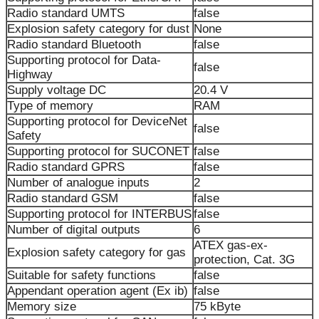
Radio standard UMTS
false
Explosion safety category for dust
None
Radio standard Bluetooth
false
Supporting protocol for Data-
false
Highway
Supply voltage DC
20.4 V
Type of memory
RAM
Supporting protocol for DeviceNet
false
Safety
Supporting protocol for SUCONET
false
Radio standard GPRS
false
Number of analogue inputs
2
Radio standard GSM
false
Supporting protocol for INTERBUS
false
Number of digital outputs
6
ATEX gas-ex-
Explosion safety category for gas
protection, Cat. 3G
Suitable for safety functions
false
Appendant operation agent (Ex ib)
false
Memory size
75 kByte