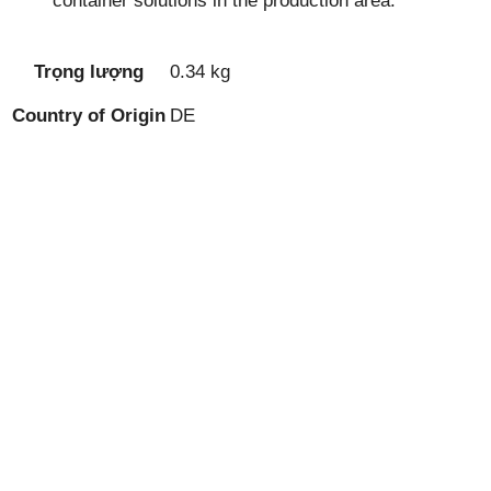
container solutions in the production area.
Trọng lượng
0.34 kg
Country of Origin
DE