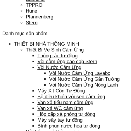
TPPRO
Hune
Pfannenberg
Stern
Danh mục sản phẩm
THIẾT BỊ NHÀ THÔNG MINH
Thiết Bị Vệ Sinh Cảm Ứng
Thùng rác tự động
Vòi cảm ứng cao cấp Stern
Vòi Nước Cảm Ứng
Vòi Nước Cảm Ứng Lavabo
Vòi Nước Cảm Ứng Gắn Tường
Vòi Nước Cảm Ứng Nóng Lạnh
Máy Xịt Cồn Tự Động
Bộ điều khiển vòi sen cảm ứng
Van xả tiểu nam cảm ứng
Van xả WC cảm ứng
Hộp cấp xà phòng tự động
Máy sấy tay tự động
Bình phun nước hoa tự động