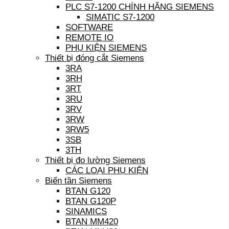
PLC S7-1200 CHÍNH HÃNG SIEMENS
SIMATIC S7-1200
SOFTWARE
REMOTE IO
PHỤ KIỆN SIEMENS
Thiết bị đóng cắt Siemens
3RA
3RH
3RT
3RU
3RV
3RW
3RW5
3SB
3TH
Thiết bị đo lường Siemens
CÁC LOẠI PHỤ KIỆN
Biến tần Siemens
BTAN G120
BTAN G120P
SINAMICS
BTAN MM420