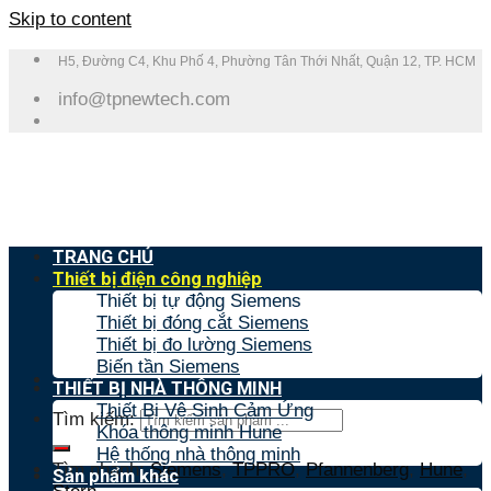
Skip to content
H5, Đường C4, Khu Phố 4, Phường Tân Thới Nhất, Quận 12, TP. HCM
info@tpnewtech.com
TRANG CHỦ
Thiết bị điện công nghiệp
Thiết bị tự động Siemens
Thiết bị đóng cắt Siemens
Thiết bị đo lường Siemens
Biến tần Siemens
THIẾT BỊ NHÀ THÔNG MINH
Thiết Bị Vệ Sinh Cảm Ứng
Tìm kiếm:
Khóa thông minh Hune
Hệ thống nhà thông minh
Tìm nhanh:
Siemens
,
TPPRO
,
Pfannenberg
,
Hune
,
Sản phẩm khác