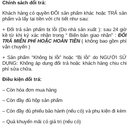
Chính sách đổi trả:
Khách hàng có quyền ĐỔI sản phẩm khác hoặc TRẢ sản
phẩm và lấy lại tiền với chi tiết như sau:
+ Đổi trả sản phẩm bị lỗi (Do nhà sản xuất ): sau 24 giờ
kề từ khi ký xác nhận trong “ Biên bản giao nhận” :
ĐỔI
TRẢ MIỄN PHÍ HOẶC HOÀN TIỀN
( không bao gồm phí
vận chuyển )
+ Sản phẩm “Không bị lỗi” hoặc “Bị lỗi” do NGƯỜI SỬ
DỤNG: Không áp dụng đổi trả hoặc khách hàng chịu chi
phí sửa chữa.
Điều kiện đổi trả:
– Còn hóa đơn mua hàng
– Còn đầy đủ hộp sản phẩm
– Còn đầy đủ phiếu bảo hành (nếu có) và phụ kiện đi kèm
– Quà khuyến mãi có giá trị (nếu có)