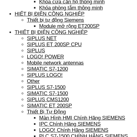
Khóa cửa căn hộ thông minh
Khóa phòng tắm thông minh
HIẾT BỊ ĐIỆN CÔNG NGHIỆP
Thiết bị tự động Siemens
Module mở rộng ET200SP
THIẾT BỊ ĐIỆN CÔNG NGHIỆP
SIPLUS NET
SIPLUS ET 200SP CPU
SIPLUS
LOGO! POWER
Mobile network antennas
SIMATIC S7-1200
SIPLUS LOGO!
Other
SIPLUS S7-1500
SIMATIC S7-1500
SIPLUS CMS1200
SIMATIC ET 200SP
Thiết Bị Tự Động
Màn Hình HMI Chính Hãng SIEMENS
IPC Chính Hãng SIEMENS
LOGO! Chính Hãng SIEMENS
PLC S7-1500 CHÍNH HÃNG SIEMENS