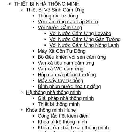
THIẾT BỊ NHÀ THÔNG MINH
Thiết Bị Vệ Sinh Cảm Ứng
Thùng rác tự động
Vòi cảm ứng cao cấp Stern
Vòi Nước Cảm Ứng
Vòi Nước Cảm Ứng Lavabo
Vòi Nước Cảm Ứng Gắn Tường
Vòi Nước Cảm Ứng Nóng Lạnh
Máy Xịt Cồn Tự Động
Bộ điều khiển vòi sen cảm ứng
Van xả tiểu nam cảm ứng
Van xả WC cảm ứng
Hộp cấp xà phòng tự động
Máy sấy tay tự động
Bình phun nước hoa tự động
Hệ thống nhà thông minh
Giải pháp nhà thông minh
Thiết bị thông minh
Khóa thông minh Hune
Công tắc tiết kiệm điện
Khóa tủ kệ thông minh
Khóa cửa khách sạn thông minh