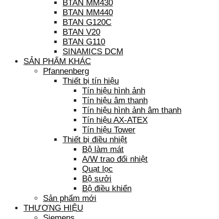
BTAN MM430
BTAN MM440
BTAN G120C
BTAN V20
BTAN G110
SINAMICS DCM
SẢN PHẨM KHÁC
Pfannenberg
Thiết bị tín hiệu
Tín hiệu hình ảnh
Tín hiệu âm thanh
Tín hiệu hình ảnh âm thanh
Tín hiệu AX-ATEX
Tín hiệu Tower
Thiết bị điều nhiệt
Bộ làm mát
A/W trao đổi nhiệt
Quạt lọc
Bộ sưởi
Bộ điều khiển
Sản phẩm mới
THƯƠNG HIỆU
Siemens