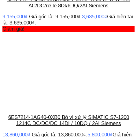
AC/DC/rơ le 8DI/6DQ/2AI Siemens
9,155,000
₫
Giá gốc là: 9,155,000₫.
3,635,000
₫
Giá hiện tại
là: 3,635,000₫.
Giảm giá!
6ES7214-1AG40-0XB0 Bộ vi xử lý SIMATIC S7-1200
1214C DC/DC/DC 14DI / 10DQ / 2AI Siemens
13,860,000
₫
Giá gốc là: 13,860,000₫.
5,800,000
₫
Giá hiện