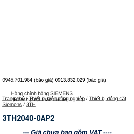
0945.701.984 (báo giá)
0913.832.029 (báo giá)
Hàng chính hãng SIEMENS
Trang chủ
/
Thiết bị điện công nghiệp
/
Thiết bị đóng cắt
Freeship nội thành HCM
Siemens
/
3TH
3TH2040-0AP2
--- Giá chưa bao gồm VAT ----