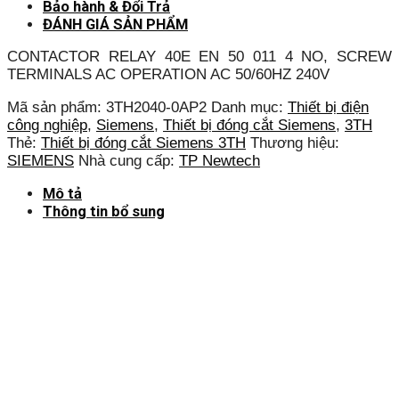
Bảo hành & Đổi Trả
ĐÁNH GIÁ SẢN PHẨM
CONTACTOR RELAY 40E EN 50 011 4 NO, SCREW
TERMINALS AC OPERATION AC 50/60HZ 240V
Mã sản phẩm:
3TH2040-0AP2
Danh mục:
Thiết bị điện
công nghiệp
,
Siemens
,
Thiết bị đóng cắt Siemens
,
3TH
Thẻ:
Thiết bị đóng cắt Siemens 3TH
Thương hiệu:
SIEMENS
Nhà cung cấp:
TP Newtech
Mô tả
Thông tin bổ sung