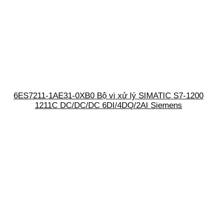
6ES7211-1AE31-0XB0 Bộ vi xử lý SIMATIC S7-1200
1211C DC/DC/DC 6DI/4DQ/2AI Siemens