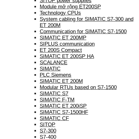
SITOP power supplies
Module mở rộng ET200SP
Technology CPUs
System cabling for SIMATIC S7-300 and
ET 200M
Communication for SIMATIC S7-1500
SIMATIC ET 200MP
SIPLUS communication
ET 200S Compact
SIMATIC ET 200SP HA
SCALANCE
SIMATIC
PLC Siemens
SIMATIC ET 200M
Modular RTUs based on S7-1500
SIMATIC S7
SIMATIC F-TM
SIMATIC ET 200iSP
SIMATIC S7-1500HF
SIMATIC CF
SITOP
S7-300
S7-400