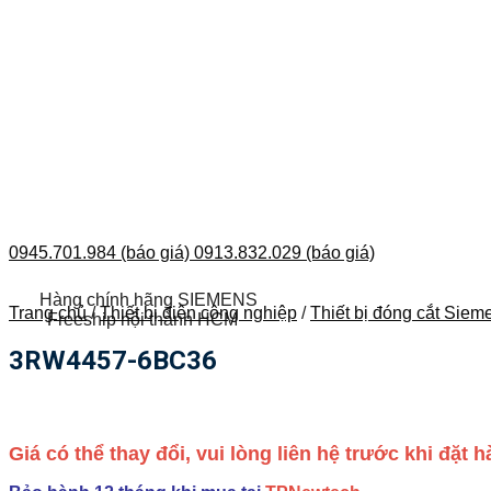
0945.701.984 (báo giá)
0913.832.029 (báo giá)
Hàng chính hãng SIEMENS
Trang chủ
/
Thiết bị điện công nghiệp
/
Thiết bị đóng cắt Siem
Freeship nội thành HCM
3RW4457-6BC36
Giá có thể thay đổi, vui lòng liên hệ trước khi đặt