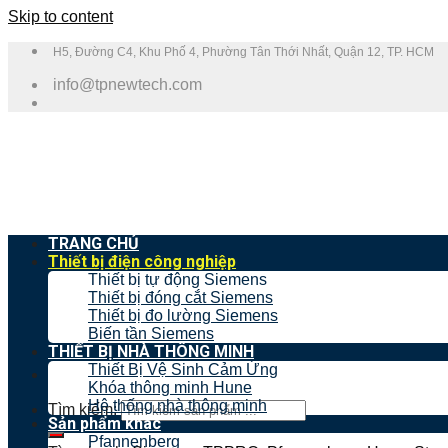
Skip to content
H5, Đường C4, Khu Phố 4, Phường Tân Thới Nhất, Quận 12, TP. HCM
info@tpnewtech.com
TRANG CHỦ
Thiết bị điện công nghiệp
Thiết bị tự động Siemens
Thiết bị đóng cắt Siemens
Thiết bị đo lường Siemens
Biến tần Siemens
THIẾT BỊ NHÀ THÔNG MINH
Thiết Bị Vệ Sinh Cảm Ứng
Khóa thông minh Hune
Hệ thống nhà thông minh
Tìm kiếm:
Sản phẩm khác
Pfannenberg