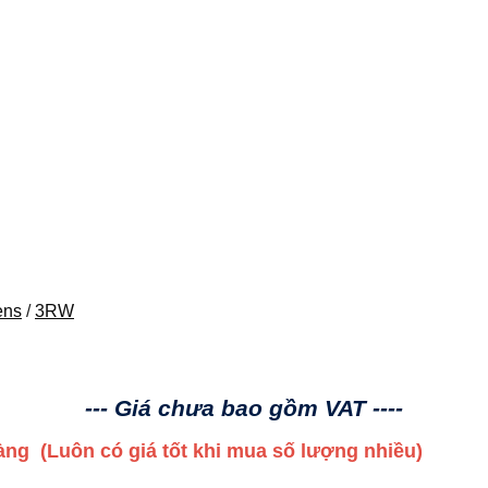
ens
/
3RW
--- Giá chưa bao gồm VAT ----
 hàng
(Luôn có giá tốt khi mua số lượng nhiều)