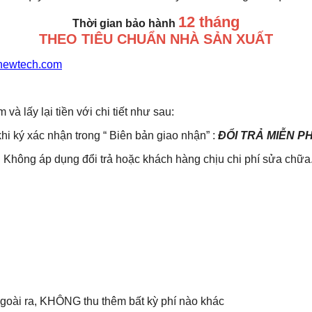
12 tháng
Thời gian bảo hành
THEO TIÊU CHUẨN NHÀ SẢN XUẤT
newtech.com
lấy lại tiền với chi tiết như sau:
khi ký xác nhận trong “ Biên bản giao nhận” :
ĐỔI TRẢ MIỄN P
Không áp dụng đổi trả hoặc khách hàng chịu chi phí sửa chữa
 Ngoài ra, KHÔNG thu thêm bất kỳ phí nào khác