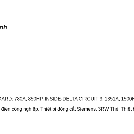
ình
ARD: 780A, 850HP, INSIDE-DELTA CIRCUIT 3: 1351A, 150
ị điện công nghiệp
,
Thiết bị đóng cắt Siemens
,
3RW
Thẻ:
Thiết