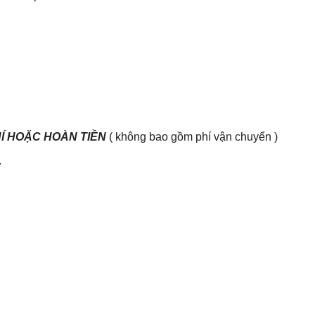
HÍ HOẶC HOÀN TIỀN
( không bao gồm phí vận chuyển )
.