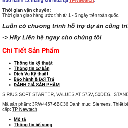
Bảo hành 12 tháng khi mua tại
TPNewtech
.
Thời gian vận chuyển:
Thời gian giao hàng ước tính từ 1 - 5 ngày trên toàn quốc.
Luôn có chương trình hỗ trợ dự án công tr
-> Hãy Liên hệ ngay cho chúng tôi
Chi Tiết Sản Phẩm
Thông tin kỹ thuật
Thông tin cơ bản
Dịch Vụ Kỹ thuật
Bảo hành & Đổi Trả
ĐÁNH GIÁ SẢN PHẨM
SIRIUS SOFT STARTER, VALUES AT 575V, 50DEG., STAND
Mã sản phẩm:
3RW4457-6BC36
Danh mục:
Siemens
,
Thiết b
cấp:
TP Newtech
Mô tả
Thông tin bổ sung