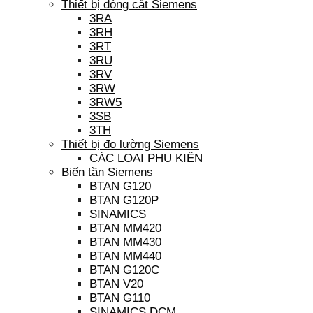
Thiết bị đóng cắt Siemens
3RA
3RH
3RT
3RU
3RV
3RW
3RW5
3SB
3TH
Thiết bị đo lường Siemens
CÁC LOẠI PHỤ KIỆN
Biến tần Siemens
BTAN G120
BTAN G120P
SINAMICS
BTAN MM420
BTAN MM430
BTAN MM440
BTAN G120C
BTAN V20
BTAN G110
SINAMICS DCM