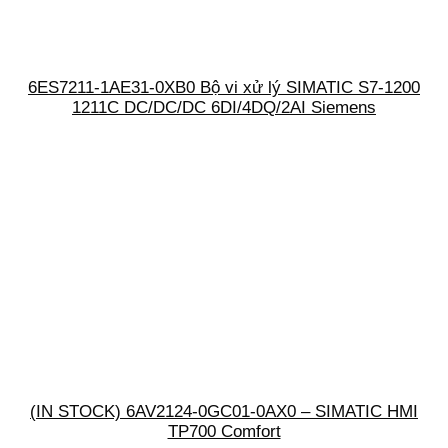
6ES7211-1AE31-0XB0 Bộ vi xử lý SIMATIC S7-1200
1211C DC/DC/DC 6DI/4DQ/2AI Siemens
(IN STOCK) 6AV2124-0GC01-0AX0 – SIMATIC HMI
TP700 Comfort