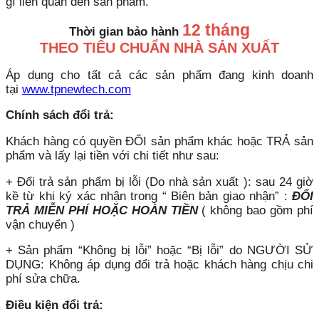
gì liên quan đến sản phẩm.
12 tháng
Thời gian bảo hành
THEO TIÊU CHUẨN NHÀ SẢN XUẤT
Áp dụng cho tất cả các sản phẩm đang kinh doanh
tại
www.tpnewtech.com
Chính sách đổi trả:
Khách hàng có quyền ĐỔI sản phẩm khác hoặc TRẢ sản
phẩm và lấy lại tiền với chi tiết như sau:
+ Đổi trả sản phẩm bị lỗi (Do nhà sản xuất ): sau 24 giờ
kề từ khi ký xác nhận trong “ Biên bản giao nhận” :
ĐỔI
TRẢ MIỄN PHÍ HOẶC HOÀN TIỀN
( không bao gồm phí
vận chuyển )
+ Sản phẩm “Không bị lỗi” hoặc “Bị lỗi” do NGƯỜI SỬ
DỤNG: Không áp dụng đổi trả hoặc khách hàng chịu chi
phí sửa chữa.
Điều kiện đổi trả: