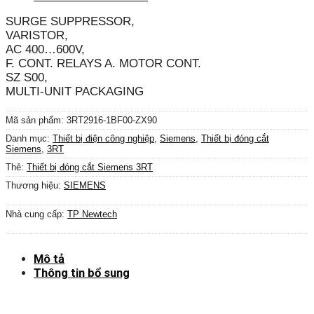
SURGE SUPPRESSOR,
VARISTOR,
AC 400…600V,
F. CONT. RELAYS A. MOTOR CONT.
SZ S00,
MULTI-UNIT PACKAGING
Mã sản phẩm:
3RT2916-1BF00-ZX90
Danh mục:
Thiết bị điện công nghiệp
,
Siemens
,
Thiết bị đóng cắt
Siemens
,
3RT
Thẻ:
Thiết bị đóng cắt Siemens 3RT
Thương hiệu:
SIEMENS
Nhà cung cấp:
TP Newtech
Mô tả
Thông tin bổ sung