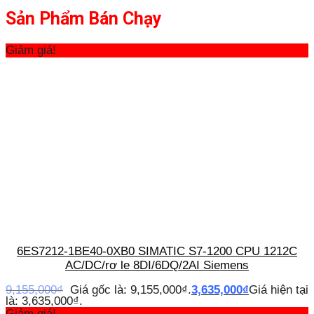
Sản Phẩm Bán Chạy
Giảm giá!
6ES7212-1BE40-0XB0 SIMATIC S7-1200 CPU 1212C
AC/DC/rơ le 8DI/6DQ/2AI Siemens
9,155,000
₫
Giá gốc là: 9,155,000₫.
3,635,000
₫
Giá hiện tại
là: 3,635,000₫.
Giảm giá!