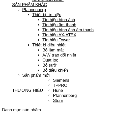
SẢN PHẨM KHÁC
Pfannenberg
Thiết bị tín hiệu
Tín hiệu hình ảnh
Tín hiệu âm thanh
Tín hiệu hình ảnh âm thanh
Tín hiệu AX-ATEX
Tín hiệu Tower
Thiết bị điều nhiệt
Bộ làm mát
A/W trao đổi nhiệt
Quạt lọc
Bộ sưởi
Bộ điều khiển
Sản phẩm mới
Siemens
TPPRO
THƯƠNG HIỆU
Hune
Pfannenberg
Stern
Danh mục sản phẩm