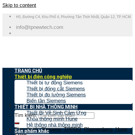
Skip to content
H5, Đường C4, Khu Phố 4, Phường Tân Thới Nhất, Quận 12, TP. HCM
info@tpnewtech.com
TRANG CHỦ
Thiết bị điện công nghiệp
Thiết bị tự động Siemens
Thiết bị đóng cắt Siemens
Thiết bị đo lường Siemens
Biến tần Siemens
THIẾT BỊ NHÀ THÔNG MINH
Thiết Bị Vệ Sinh Cảm Ứng
Tìm kiếm:
Khóa thông minh Hune
Hệ thống nhà thông minh
Tìm nhanh:
Siemens
,
TPPRO
,
Pfannenberg
,
Hune
,
Sản phẩm khác