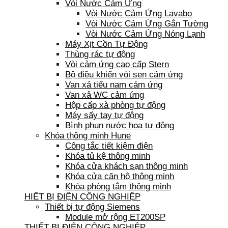
Vòi Nước Cảm Ứng
Vòi Nước Cảm Ứng Lavabo
Vòi Nước Cảm Ứng Gắn Tường
Vòi Nước Cảm Ứng Nóng Lạnh
Máy Xịt Cồn Tự Động
Thùng rác tự động
Vòi cảm ứng cao cấp Stern
Bộ điều khiển vòi sen cảm ứng
Van xả tiểu nam cảm ứng
Van xả WC cảm ứng
Hộp cấp xà phòng tự động
Máy sấy tay tự động
Bình phun nước hoa tự động
Khóa thông minh Hune
Công tắc tiết kiệm điện
Khóa tủ kệ thông minh
Khóa cửa khách sạn thông minh
Khóa cửa căn hộ thông minh
Khóa phòng tắm thông minh
HIẾT BỊ ĐIỆN CÔNG NGHIỆP
Thiết bị tự động Siemens
Module mở rộng ET200SP
THIẾT BỊ ĐIỆN CÔNG NGHIỆP