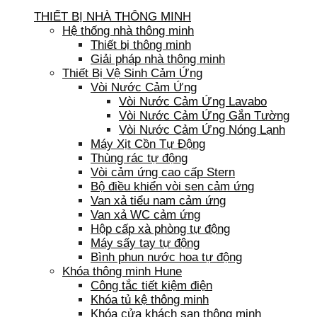
THIẾT BỊ NHÀ THÔNG MINH
Hệ thống nhà thông minh
Thiết bị thông minh
Giải pháp nhà thông minh
Thiết Bị Vệ Sinh Cảm Ứng
Vòi Nước Cảm Ứng
Vòi Nước Cảm Ứng Lavabo
Vòi Nước Cảm Ứng Gắn Tường
Vòi Nước Cảm Ứng Nóng Lạnh
Máy Xịt Cồn Tự Động
Thùng rác tự động
Vòi cảm ứng cao cấp Stern
Bộ điều khiển vòi sen cảm ứng
Van xả tiểu nam cảm ứng
Van xả WC cảm ứng
Hộp cấp xà phòng tự động
Máy sấy tay tự động
Bình phun nước hoa tự động
Khóa thông minh Hune
Công tắc tiết kiệm điện
Khóa tủ kệ thông minh
Khóa cửa khách sạn thông minh