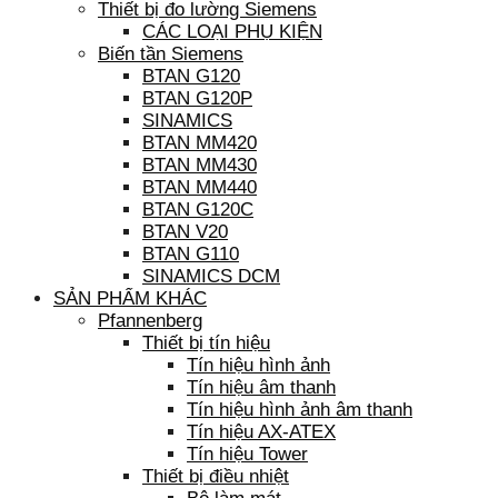
Thiết bị đo lường Siemens
CÁC LOẠI PHỤ KIỆN
Biến tần Siemens
BTAN G120
BTAN G120P
SINAMICS
BTAN MM420
BTAN MM430
BTAN MM440
BTAN G120C
BTAN V20
BTAN G110
SINAMICS DCM
SẢN PHẨM KHÁC
Pfannenberg
Thiết bị tín hiệu
Tín hiệu hình ảnh
Tín hiệu âm thanh
Tín hiệu hình ảnh âm thanh
Tín hiệu AX-ATEX
Tín hiệu Tower
Thiết bị điều nhiệt