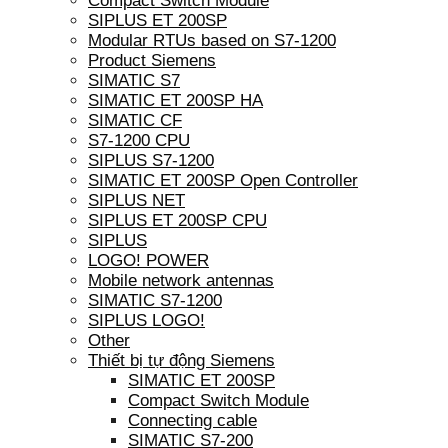
Compact Switch Module
SIPLUS ET 200SP
Modular RTUs based on S7-1200
Product Siemens
SIMATIC S7
SIMATIC ET 200SP HA
SIMATIC CF
S7-1200 CPU
SIPLUS S7-1200
SIMATIC ET 200SP Open Controller
SIPLUS NET
SIPLUS ET 200SP CPU
SIPLUS
LOGO! POWER
Mobile network antennas
SIMATIC S7-1200
SIPLUS LOGO!
Other
Thiết bị tự động Siemens
SIMATIC ET 200SP
Compact Switch Module
Connecting cable
SIMATIC S7-200