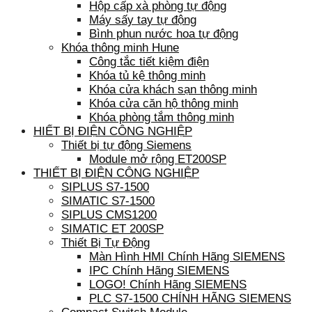
Hộp cấp xà phòng tự động
Máy sấy tay tự động
Bình phun nước hoa tự động
Khóa thông minh Hune
Công tắc tiết kiệm điện
Khóa tủ kệ thông minh
Khóa cửa khách sạn thông minh
Khóa cửa căn hộ thông minh
Khóa phòng tắm thông minh
HIẾT BỊ ĐIỆN CÔNG NGHIỆP
Thiết bị tự động Siemens
Module mở rộng ET200SP
THIẾT BỊ ĐIỆN CÔNG NGHIỆP
SIPLUS S7-1500
SIMATIC S7-1500
SIPLUS CMS1200
SIMATIC ET 200SP
Thiết Bị Tự Động
Màn Hình HMI Chính Hãng SIEMENS
IPC Chính Hãng SIEMENS
LOGO! Chính Hãng SIEMENS
PLC S7-1500 CHÍNH HÃNG SIEMENS