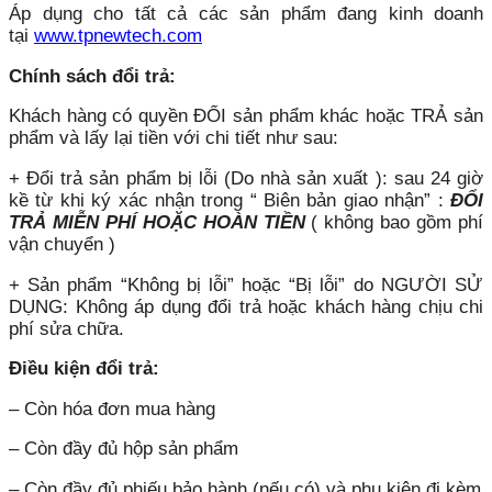
Áp dụng cho tất cả các sản phẩm đang kinh doanh
tại
www.tpnewtech.com
Chính sách đổi trả:
Khách hàng có quyền ĐỔI sản phẩm khác hoặc TRẢ sản
phẩm và lấy lại tiền với chi tiết như sau:
+ Đổi trả sản phẩm bị lỗi (Do nhà sản xuất ): sau 24 giờ
kề từ khi ký xác nhận trong “ Biên bản giao nhận” :
ĐỔI
TRẢ MIỄN PHÍ HOẶC HOÀN TIỀN
( không bao gồm phí
vận chuyển )
+ Sản phẩm “Không bị lỗi” hoặc “Bị lỗi” do NGƯỜI SỬ
DỤNG: Không áp dụng đổi trả hoặc khách hàng chịu chi
phí sửa chữa.
Điều kiện đổi trả:
– Còn hóa đơn mua hàng
– Còn đầy đủ hộp sản phẩm
– Còn đầy đủ phiếu bảo hành (nếu có) và phụ kiện đi kèm