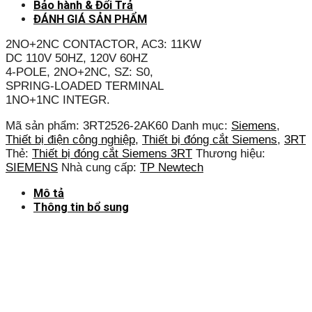
Bảo hành & Đổi Trả
ĐÁNH GIÁ SẢN PHẨM
2NO+2NC CONTACTOR, AC3: 11KW
DC 110V 50HZ, 120V 60HZ
4-POLE, 2NO+2NC, SZ: S0,
SPRING-LOADED TERMINAL
1NO+1NC INTEGR.
Mã sản phẩm:
3RT2526-2AK60
Danh mục:
Siemens
,
Thiết bị điện công nghiệp
,
Thiết bị đóng cắt Siemens
,
3RT
Thẻ:
Thiết bị đóng cắt Siemens 3RT
Thương hiệu:
SIEMENS
Nhà cung cấp:
TP Newtech
Mô tả
Thông tin bổ sung