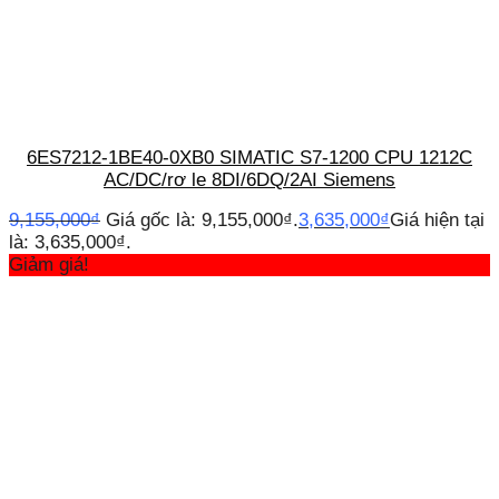
6ES7212-1BE40-0XB0 SIMATIC S7-1200 CPU 1212C
AC/DC/rơ le 8DI/6DQ/2AI Siemens
9,155,000
₫
Giá gốc là: 9,155,000₫.
3,635,000
₫
Giá hiện tại
là: 3,635,000₫.
Giảm giá!