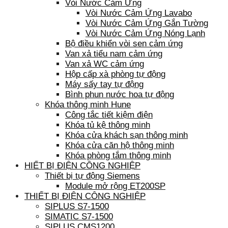
Vòi Nước Cảm Ứng
Vòi Nước Cảm Ứng Lavabo
Vòi Nước Cảm Ứng Gắn Tường
Vòi Nước Cảm Ứng Nóng Lạnh
Bộ điều khiển vòi sen cảm ứng
Van xả tiểu nam cảm ứng
Van xả WC cảm ứng
Hộp cấp xà phòng tự động
Máy sấy tay tự động
Bình phun nước hoa tự động
Khóa thông minh Hune
Công tắc tiết kiệm điện
Khóa tủ kệ thông minh
Khóa cửa khách sạn thông minh
Khóa cửa căn hộ thông minh
Khóa phòng tắm thông minh
HIẾT BỊ ĐIỆN CÔNG NGHIỆP
Thiết bị tự động Siemens
Module mở rộng ET200SP
THIẾT BỊ ĐIỆN CÔNG NGHIỆP
SIPLUS S7-1500
SIMATIC S7-1500
SIPLUS CMS1200