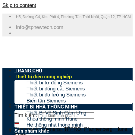
Skip to content
H5, Đường C4, Khu Phố 4, Phường Tân Thới Nhất, Quận 12, TP. HCM
info@tpnewtech.com
TRANG CHỦ
Thiết bị điện công nghiệp
Thiết bị tự động Siemens
Thiết bị đóng cắt Siemens
Thiết bị đo lường Siemens
Biến tần Siemens
THIẾT BỊ NHÀ THÔNG MINH
Thiết Bị Vệ Sinh Cảm Ứng
Tìm kiếm:
Khóa thông minh Hune
Hệ thống nhà thông minh
Tìm nhanh:
Siemens
,
TPPRO
,
Pfannenberg
,
Hune
,
Sản phẩm khác