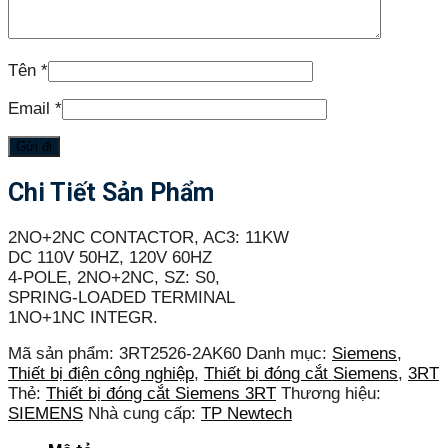
Tên
*
Email
*
Chi Tiết Sản Phẩm
2NO+2NC CONTACTOR, AC3: 11KW
DC 110V 50HZ, 120V 60HZ
4-POLE, 2NO+2NC, SZ: S0,
SPRING-LOADED TERMINAL
1NO+1NC INTEGR.
Mã sản phẩm:
3RT2526-2AK60
Danh mục:
Siemens
,
Thiết bị điện công nghiệp
,
Thiết bị đóng cắt Siemens
,
3RT
Thẻ:
Thiết bị đóng cắt Siemens 3RT
Thương hiệu:
SIEMENS
Nhà cung cấp:
TP Newtech