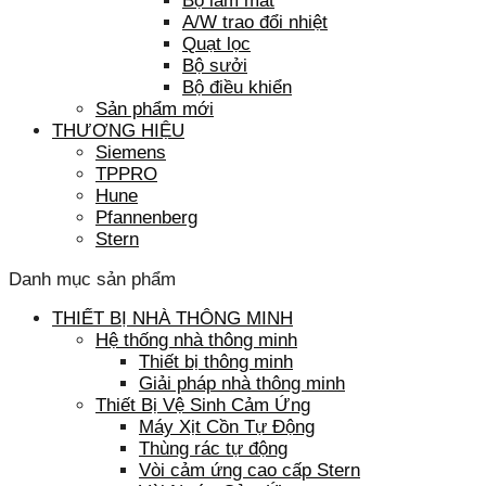
Bộ làm mát
A/W trao đổi nhiệt
Quạt lọc
Bộ sưởi
Bộ điều khiển
Sản phẩm mới
THƯƠNG HIỆU
Siemens
TPPRO
Hune
Pfannenberg
Stern
Danh mục sản phẩm
THIẾT BỊ NHÀ THÔNG MINH
Hệ thống nhà thông minh
Thiết bị thông minh
Giải pháp nhà thông minh
Thiết Bị Vệ Sinh Cảm Ứng
Máy Xịt Cồn Tự Động
Thùng rác tự động
Vòi cảm ứng cao cấp Stern