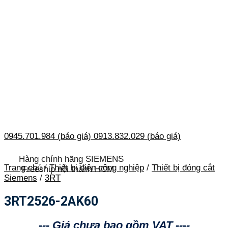
0945.701.984 (báo giá)
0913.832.029 (báo giá)
Hàng chính hãng SIEMENS
Trang chủ
/
Thiết bị điện công nghiệp
/
Thiết bị đóng cắt
Freeship nội thành HCM
Siemens
/
3RT
3RT2526-2AK60
--- Giá chưa bao gồm VAT ----