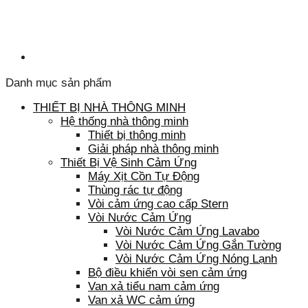
Danh mục sản phẩm
THIẾT BỊ NHÀ THÔNG MINH
Hệ thống nhà thông minh
Thiết bị thông minh
Giải pháp nhà thông minh
Thiết Bị Vệ Sinh Cảm Ứng
Máy Xịt Cồn Tự Động
Thùng rác tự động
Vòi cảm ứng cao cấp Stern
Vòi Nước Cảm Ứng
Vòi Nước Cảm Ứng Lavabo
Vòi Nước Cảm Ứng Gắn Tường
Vòi Nước Cảm Ứng Nóng Lạnh
Bộ điều khiển vòi sen cảm ứng
Van xả tiểu nam cảm ứng
Van xả WC cảm ứng