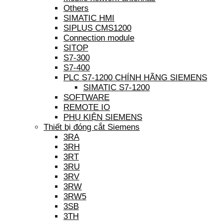
Others
SIMATIC HMI
SIPLUS CMS1200
Connection module
SITOP
S7-300
S7-400
PLC S7-1200 CHÍNH HÃNG SIEMENS
SIMATIC S7-1200
SOFTWARE
REMOTE IO
PHỤ KIỆN SIEMENS
Thiết bị đóng cắt Siemens
3RA
3RH
3RT
3RU
3RV
3RW
3RW5
3SB
3TH