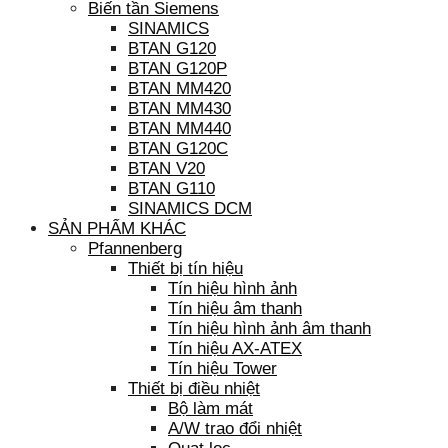
Biến tần Siemens
SINAMICS
BTAN G120
BTAN G120P
BTAN MM420
BTAN MM430
BTAN MM440
BTAN G120C
BTAN V20
BTAN G110
SINAMICS DCM
SẢN PHẨM KHÁC
Pfannenberg
Thiết bị tín hiệu
Tín hiệu hình ảnh
Tín hiệu âm thanh
Tín hiệu hình ảnh âm thanh
Tín hiệu AX-ATEX
Tín hiệu Tower
Thiết bị điều nhiệt
Bộ làm mát
A/W trao đổi nhiệt