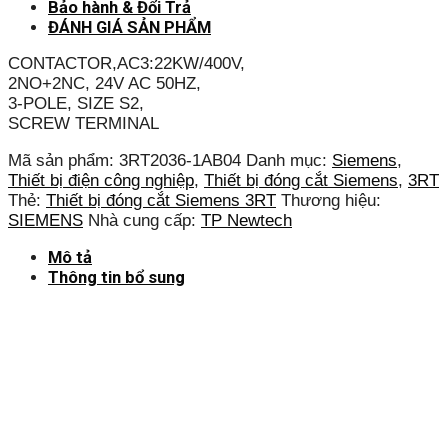
Bảo hành & Đổi Trả
ĐÁNH GIÁ SẢN PHẨM
CONTACTOR,AC3:22KW/400V,
2NO+2NC, 24V AC 50HZ,
3-POLE, SIZE S2,
SCREW TERMINAL
Mã sản phẩm:
3RT2036-1AB04
Danh mục:
Siemens
,
Thiết bị điện công nghiệp
,
Thiết bị đóng cắt Siemens
,
3RT
Thẻ:
Thiết bị đóng cắt Siemens 3RT
Thương hiệu:
SIEMENS
Nhà cung cấp:
TP Newtech
Mô tả
Thông tin bổ sung