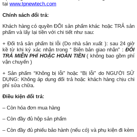
tại
www.tpnewtech.com
Chính sách đổi trả:
Khách hàng có quyền ĐỔI sản phẩm khác hoặc TRẢ sản
phẩm và lấy lại tiền với chi tiết như sau:
+ Đổi trả sản phẩm bị lỗi (Do nhà sản xuất ): sau 24 giờ
kề từ khi ký xác nhận trong “ Biên bản giao nhận” :
ĐỔI
TRẢ MIỄN PHÍ HOẶC HOÀN TIỀN
( không bao gồm phí
vận chuyển )
+ Sản phẩm “Không bị lỗi” hoặc “Bị lỗi” do NGƯỜI SỬ
DỤNG: Không áp dụng đổi trả hoặc khách hàng chịu chi
phí sửa chữa.
Điều kiện đổi trả:
– Còn hóa đơn mua hàng
– Còn đầy đủ hộp sản phẩm
– Còn đầy đủ phiếu bảo hành (nếu có) và phụ kiện đi kèm