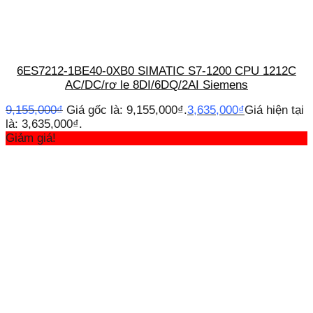
6ES7212-1BE40-0XB0 SIMATIC S7-1200 CPU 1212C
AC/DC/rơ le 8DI/6DQ/2AI Siemens
9,155,000
₫
Giá gốc là: 9,155,000₫.
3,635,000
₫
Giá hiện tại
là: 3,635,000₫.
Giảm giá!