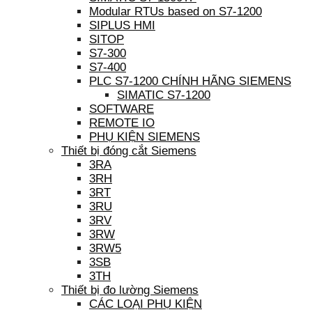
Modular RTUs based on S7-1200
SIPLUS HMI
SITOP
S7-300
S7-400
PLC S7-1200 CHÍNH HÃNG SIEMENS
SIMATIC S7-1200
SOFTWARE
REMOTE IO
PHỤ KIỆN SIEMENS
Thiết bị đóng cắt Siemens
3RA
3RH
3RT
3RU
3RV
3RW
3RW5
3SB
3TH
Thiết bị đo lường Siemens
CÁC LOẠI PHỤ KIỆN