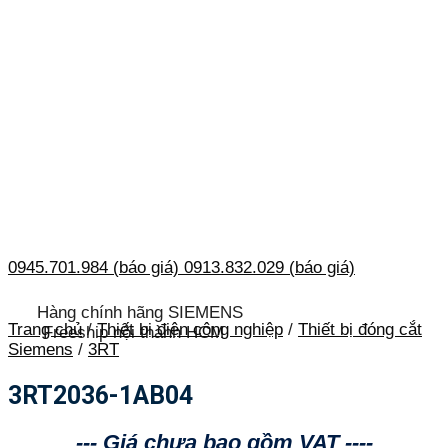
0945.701.984 (báo giá)
0913.832.029 (báo giá)
Hàng chính hãng SIEMENS
Trang chủ
/
Thiết bị điện công nghiệp
/
Thiết bị đóng cắt
Freeship nội thành HCM
Siemens
/
3RT
3RT2036-1AB04
--- Giá chưa bao gồm VAT ----