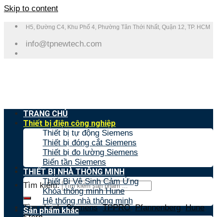
Skip to content
H5, Đường C4, Khu Phố 4, Phường Tân Thới Nhất, Quận 12, TP. HCM
info@tpnewtech.com
TRANG CHỦ
Thiết bị điện công nghiệp
Thiết bị tự động Siemens
Thiết bị đóng cắt Siemens
Thiết bị đo lường Siemens
Biến tần Siemens
THIẾT BỊ NHÀ THÔNG MINH
Thiết Bị Vệ Sinh Cảm Ứng
Tìm kiếm:
Khóa thông minh Hune
Hệ thống nhà thông minh
Tìm nhanh:
Siemens
,
TPPRO
,
Pfannenberg
,
Hune
,
Sản phẩm khác