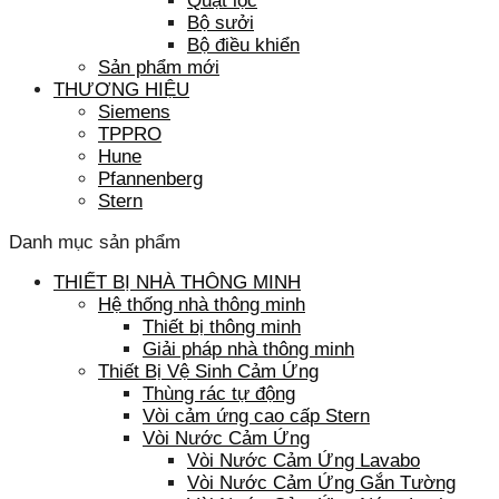
Quạt lọc
Bộ sưởi
Bộ điều khiển
Sản phẩm mới
THƯƠNG HIỆU
Siemens
TPPRO
Hune
Pfannenberg
Stern
Danh mục sản phẩm
THIẾT BỊ NHÀ THÔNG MINH
Hệ thống nhà thông minh
Thiết bị thông minh
Giải pháp nhà thông minh
Thiết Bị Vệ Sinh Cảm Ứng
Thùng rác tự động
Vòi cảm ứng cao cấp Stern
Vòi Nước Cảm Ứng
Vòi Nước Cảm Ứng Lavabo
Vòi Nước Cảm Ứng Gắn Tường