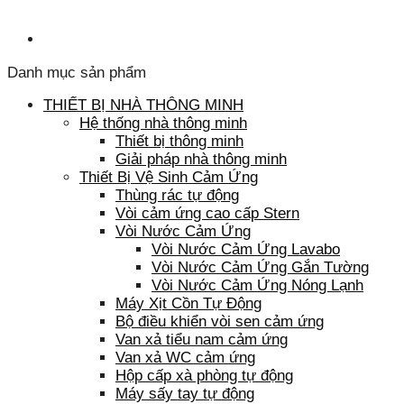
Danh mục sản phẩm
THIẾT BỊ NHÀ THÔNG MINH
Hệ thống nhà thông minh
Thiết bị thông minh
Giải pháp nhà thông minh
Thiết Bị Vệ Sinh Cảm Ứng
Thùng rác tự động
Vòi cảm ứng cao cấp Stern
Vòi Nước Cảm Ứng
Vòi Nước Cảm Ứng Lavabo
Vòi Nước Cảm Ứng Gắn Tường
Vòi Nước Cảm Ứng Nóng Lạnh
Máy Xịt Cồn Tự Động
Bộ điều khiển vòi sen cảm ứng
Van xả tiểu nam cảm ứng
Van xả WC cảm ứng
Hộp cấp xà phòng tự động
Máy sấy tay tự động