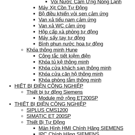
Vòi Nước Cảm Ứng Nóng Lạnh
Máy Xịt Cồn Tự Động
Bộ điều khiển vòi sen cảm ứng
Van xả tiểu nam cảm ứng
Van xả WC cảm ứng
Hộp cấp xà phòng tự động
Máy sấy tay tự động
Bình phun nước hoa tự động
Khóa thông minh Hune
Công tắc tiết kiệm điện
Khóa tủ kệ thông minh
Khóa cửa khách sạn thông minh
Khóa cửa căn hộ thông minh
Khóa phòng tắm thông minh
HIẾT BỊ ĐIỆN CÔNG NGHIỆP
Thiết bị tự động Siemens
Module mở rộng ET200SP
THIẾT BỊ ĐIỆN CÔNG NGHIỆP
SIPLUS CMS1200
SIMATIC ET 200SP
Thiết Bị Tự Động
Màn Hình HMI Chính Hãng SIEMENS
IPC Chính Hãng SIEMENS