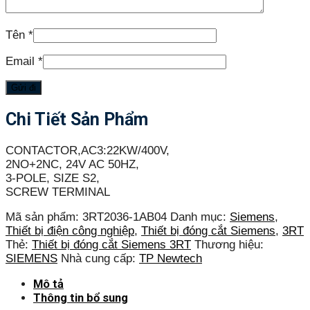
Tên
*
Email
*
Chi Tiết Sản Phẩm
CONTACTOR,AC3:22KW/400V,
2NO+2NC, 24V AC 50HZ,
3-POLE, SIZE S2,
SCREW TERMINAL
Mã sản phẩm:
3RT2036-1AB04
Danh mục:
Siemens
,
Thiết bị điện công nghiệp
,
Thiết bị đóng cắt Siemens
,
3RT
Thẻ:
Thiết bị đóng cắt Siemens 3RT
Thương hiệu:
SIEMENS
Nhà cung cấp:
TP Newtech
Mô tả
Thông tin bổ sung