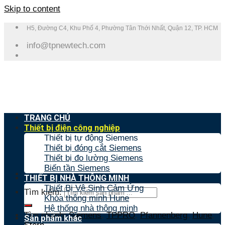
Skip to content
H5, Đường C4, Khu Phố 4, Phường Tân Thới Nhất, Quận 12, TP. HCM
info@tpnewtech.com
TRANG CHỦ
Thiết bị điện công nghiệp
Thiết bị tự động Siemens
Thiết bị đóng cắt Siemens
Thiết bị đo lường Siemens
Biến tần Siemens
THIẾT BỊ NHÀ THÔNG MINH
Thiết Bị Vệ Sinh Cảm Ứng
Tìm kiếm:
Khóa thông minh Hune
Hệ thống nhà thông minh
Tìm nhanh:
Siemens
,
TPPRO
,
Pfannenberg
,
Hune
,
Sản phẩm khác