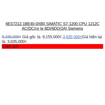
6ES7212-1BE40-0XB0 SIMATIC S7-1200 CPU 1212C
AC/DC/rơ le 8DI/6DQ/2AI Siemens
9,155,000
₫
Giá gốc là: 9,155,000₫.
3,635,000
₫
Giá hiện tại
là: 3,635,000₫.
Giảm giá!