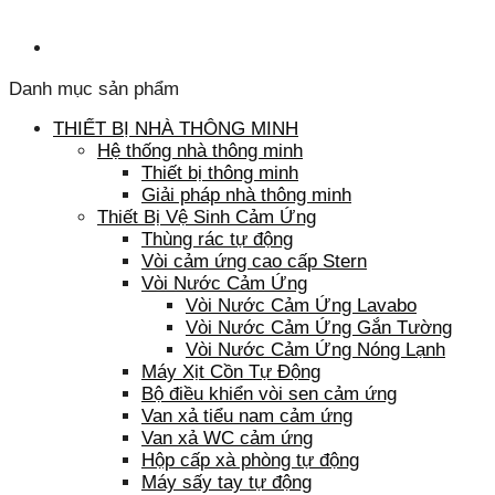
Danh mục sản phẩm
THIẾT BỊ NHÀ THÔNG MINH
Hệ thống nhà thông minh
Thiết bị thông minh
Giải pháp nhà thông minh
Thiết Bị Vệ Sinh Cảm Ứng
Thùng rác tự động
Vòi cảm ứng cao cấp Stern
Vòi Nước Cảm Ứng
Vòi Nước Cảm Ứng Lavabo
Vòi Nước Cảm Ứng Gắn Tường
Vòi Nước Cảm Ứng Nóng Lạnh
Máy Xịt Cồn Tự Động
Bộ điều khiển vòi sen cảm ứng
Van xả tiểu nam cảm ứng
Van xả WC cảm ứng
Hộp cấp xà phòng tự động
Máy sấy tay tự động