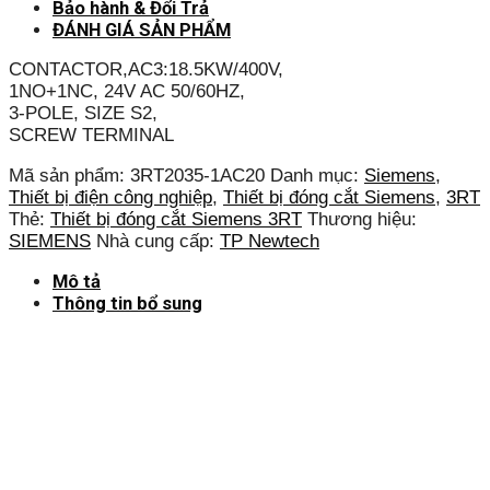
Bảo hành & Đổi Trả
ĐÁNH GIÁ SẢN PHẨM
CONTACTOR,AC3:18.5KW/400V,
1NO+1NC, 24V AC 50/60HZ,
3-POLE, SIZE S2,
SCREW TERMINAL
Mã sản phẩm:
3RT2035-1AC20
Danh mục:
Siemens
,
Thiết bị điện công nghiệp
,
Thiết bị đóng cắt Siemens
,
3RT
Thẻ:
Thiết bị đóng cắt Siemens 3RT
Thương hiệu:
SIEMENS
Nhà cung cấp:
TP Newtech
Mô tả
Thông tin bổ sung