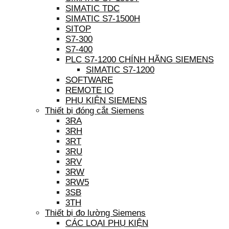
SIMATIC TDC
SIMATIC S7-1500H
SITOP
S7-300
S7-400
PLC S7-1200 CHÍNH HÃNG SIEMENS
SIMATIC S7-1200
SOFTWARE
REMOTE IO
PHỤ KIỆN SIEMENS
Thiết bị đóng cắt Siemens
3RA
3RH
3RT
3RU
3RV
3RW
3RW5
3SB
3TH
Thiết bị đo lường Siemens
CÁC LOẠI PHỤ KIỆN