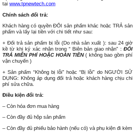
tại
www.tpnewtech.com
Chính sách đổi trả:
Khách hàng có quyền ĐỔI sản phẩm khác hoặc TRẢ sản
phẩm và lấy lại tiền với chi tiết như sau:
+ Đổi trả sản phẩm bị lỗi (Do nhà sản xuất ): sau 24 giờ
kề từ khi ký xác nhận trong “ Biên bản giao nhận” :
ĐỔI
TRẢ MIỄN PHÍ HOẶC HOÀN TIỀN
( không bao gồm phí
vận chuyển )
+ Sản phẩm “Không bị lỗi” hoặc “Bị lỗi” do NGƯỜI SỬ
DỤNG: Không áp dụng đổi trả hoặc khách hàng chịu chi
phí sửa chữa.
Điều kiện đổi trả:
– Còn hóa đơn mua hàng
– Còn đầy đủ hộp sản phẩm
– Còn đầy đủ phiếu bảo hành (nếu có) và phụ kiện đi kèm