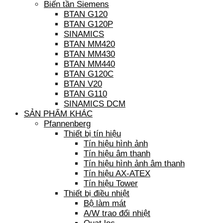
Biến tần Siemens
BTAN G120
BTAN G120P
SINAMICS
BTAN MM420
BTAN MM430
BTAN MM440
BTAN G120C
BTAN V20
BTAN G110
SINAMICS DCM
SẢN PHẨM KHÁC
Pfannenberg
Thiết bị tín hiệu
Tín hiệu hình ảnh
Tín hiệu âm thanh
Tín hiệu hình ảnh âm thanh
Tín hiệu AX-ATEX
Tín hiệu Tower
Thiết bị điều nhiệt
Bộ làm mát
A/W trao đổi nhiệt