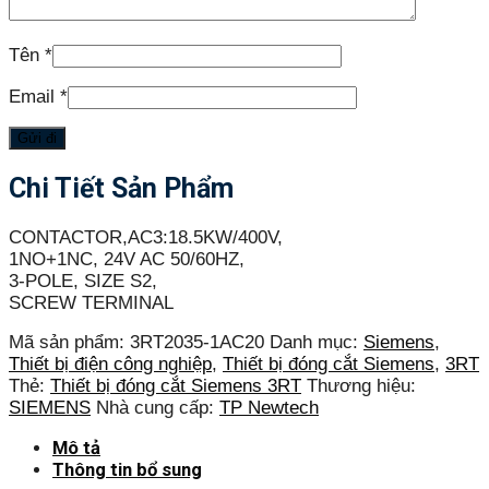
Tên
*
Email
*
Chi Tiết Sản Phẩm
CONTACTOR,AC3:18.5KW/400V,
1NO+1NC, 24V AC 50/60HZ,
3-POLE, SIZE S2,
SCREW TERMINAL
Mã sản phẩm:
3RT2035-1AC20
Danh mục:
Siemens
,
Thiết bị điện công nghiệp
,
Thiết bị đóng cắt Siemens
,
3RT
Thẻ:
Thiết bị đóng cắt Siemens 3RT
Thương hiệu:
SIEMENS
Nhà cung cấp:
TP Newtech
Mô tả
Thông tin bổ sung