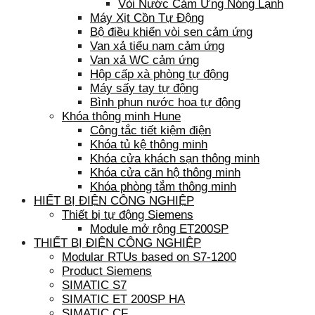
Vòi Nước Cảm Ứng Nóng Lạnh
Máy Xịt Cồn Tự Động
Bộ điều khiển vòi sen cảm ứng
Van xả tiểu nam cảm ứng
Van xả WC cảm ứng
Hộp cấp xà phòng tự động
Máy sấy tay tự động
Bình phun nước hoa tự động
Khóa thông minh Hune
Công tắc tiết kiệm điện
Khóa tủ kệ thông minh
Khóa cửa khách sạn thông minh
Khóa cửa căn hộ thông minh
Khóa phòng tắm thông minh
HIẾT BỊ ĐIỆN CÔNG NGHIỆP
Thiết bị tự động Siemens
Module mở rộng ET200SP
THIẾT BỊ ĐIỆN CÔNG NGHIỆP
Modular RTUs based on S7-1200
Product Siemens
SIMATIC S7
SIMATIC ET 200SP HA
SIMATIC CF