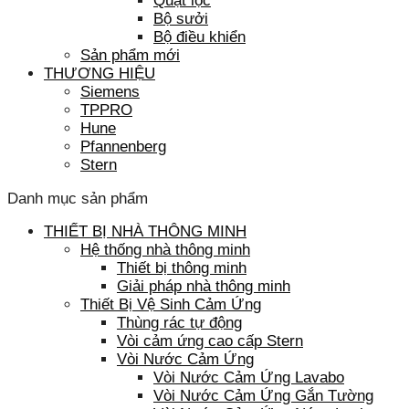
Quạt lọc
Bộ sưởi
Bộ điều khiển
Sản phẩm mới
THƯƠNG HIỆU
Siemens
TPPRO
Hune
Pfannenberg
Stern
Danh mục sản phẩm
THIẾT BỊ NHÀ THÔNG MINH
Hệ thống nhà thông minh
Thiết bị thông minh
Giải pháp nhà thông minh
Thiết Bị Vệ Sinh Cảm Ứng
Thùng rác tự động
Vòi cảm ứng cao cấp Stern
Vòi Nước Cảm Ứng
Vòi Nước Cảm Ứng Lavabo
Vòi Nước Cảm Ứng Gắn Tường