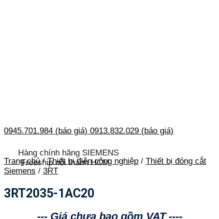
0945.701.984 (báo giá)
0913.832.029 (báo giá)
Hàng chính hãng SIEMENS
Trang chủ
/
Thiết bị điện công nghiệp
/
Thiết bị đóng cắt
Freeship nội thành HCM
Siemens
/
3RT
3RT2035-1AC20
--- Giá chưa bao gồm VAT ----