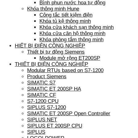
Bình phun nước hoa tự động
Khóa thông minh Hune
Công tắc tiết kiệm điện
Khóa tủ kệ thông minh
Khóa cửa khách sạn thông minh
Khóa cửa căn hộ thông minh
Khóa phòng tắm thông minh
HIẾT BỊ ĐIỆN CÔNG NGHIỆP
Thiết bị tự động Siemens
Module mở rộng ET200SP
THIẾT BỊ ĐIỆN CÔNG NGHIỆP
Modular RTUs based on S7-1200
Product Siemens
SIMATIC S7
SIMATIC ET 200SP HA
SIMATIC CF
S7-1200 CPU
SIPLUS S7-1200
SIMATIC ET 200SP Open Controller
SIPLUS NET
SIPLUS ET 200SP CPU
SIPLUS