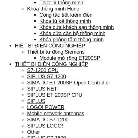
Thiết bị thông minh
Khóa thông minh Hune
Công tắc tiết kiệm điện
Khóa tủ kệ thông minh
Khóa cửa khách sạn thông minh
Khóa cửa căn hộ thông minh
Khóa phòng tắm thông minh
HIẾT BỊ ĐIỆN CÔNG NGHIỆP
Thiết bị tự động Siemens
Module mở rộng ET200SP
THIẾT BỊ ĐIỆN CÔNG NGHIỆP
S7-1200 CPU
SIPLUS S7-1200
SIMATIC ET 200SP Open Controller
SIPLUS NET
SIPLUS ET 200SP CPU
SIPLUS
LOGO! POWER
Mobile network antennas
SIMATIC S7-1200
SIPLUS LOGO!
Other