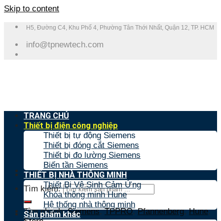
Skip to content
H5, Đường C4, Khu Phố 4, Phường Tân Thới Nhất, Quận 12, TP. HCM
info@tpnewtech.com
TRANG CHỦ
Thiết bị điện công nghiệp
Thiết bị tự động Siemens
Thiết bị đóng cắt Siemens
Thiết bị đo lường Siemens
Biến tần Siemens
THIẾT BỊ NHÀ THÔNG MINH
Thiết Bị Vệ Sinh Cảm Ứng
Tìm kiếm:
Khóa thông minh Hune
Hệ thống nhà thông minh
Tìm nhanh:
Siemens
,
TPPRO
,
Pfannenberg
,
Hune
,
Sản phẩm khác