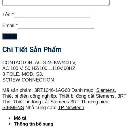
Tên
*
Email
*
Chi Tiết Sản Phẩm
CONTACTOR, AC-3 45 KW/400 V,
AC 100 V, 50 HZ/100…110V,60HZ
3 POLE, MOD. S3,
SCREW CONNECTION
Mã sản phẩm:
3RT1046-1AG60
Danh mục:
Siemens
,
Thiết bị điện công nghiệp
,
Thiết bị đóng cắt Siemens
,
3RT
Thẻ:
Thiết bị đóng cắt Siemens 3RT
Thương hiệu:
SIEMENS
Nhà cung cấp:
TP Newtech
Mô tả
Thông tin bổ sung