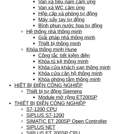
Van xả tiểu nam cảm ứng
Van xả WC cảm ứng
Hộp cấp xà phòng tự động
Máy sấy tay tự động
Bình phun nước hoa tự động
Hệ thống nhà thông minh
Giải pháp nhà thông minh
Thiết bị thông minh
Khóa thông minh Hune
Công tắc tiết kiệm điện
Khóa tủ kệ thông minh
Khóa cửa khách sạn thông minh
Khóa cửa căn hộ thông minh
Khóa phòng tắm thông minh
HIẾT BỊ ĐIỆN CÔNG NGHIỆP
Thiết bị tự động Siemens
Module mở rộng ET200SP
THIẾT BỊ ĐIỆN CÔNG NGHIỆP
S7-1200 CPU
SIPLUS S7-1200
SIMATIC ET 200SP Open Controller
SIPLUS NET
SIPLUS ET 200SP CPU