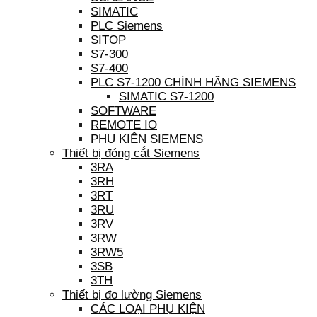
SIMATIC
PLC Siemens
SITOP
S7-300
S7-400
PLC S7-1200 CHÍNH HÃNG SIEMENS
SIMATIC S7-1200
SOFTWARE
REMOTE IO
PHỤ KIỆN SIEMENS
Thiết bị đóng cắt Siemens
3RA
3RH
3RT
3RU
3RV
3RW
3RW5
3SB
3TH
Thiết bị đo lường Siemens
CÁC LOẠI PHỤ KIỆN