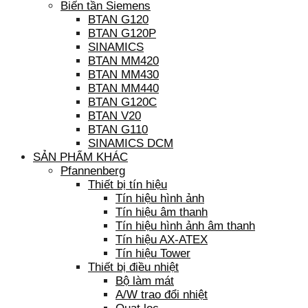
Biến tần Siemens
BTAN G120
BTAN G120P
SINAMICS
BTAN MM420
BTAN MM430
BTAN MM440
BTAN G120C
BTAN V20
BTAN G110
SINAMICS DCM
SẢN PHẨM KHÁC
Pfannenberg
Thiết bị tín hiệu
Tín hiệu hình ảnh
Tín hiệu âm thanh
Tín hiệu hình ảnh âm thanh
Tín hiệu AX-ATEX
Tín hiệu Tower
Thiết bị điều nhiệt
Bộ làm mát
A/W trao đổi nhiệt