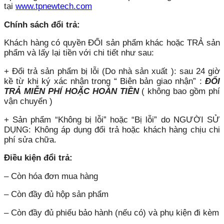
tại
www.tpnewtech.com
Chính sách đổi trả:
Khách hàng có quyền ĐỔI sản phẩm khác hoặc TRẢ sản
phẩm và lấy lại tiền với chi tiết như sau:
+ Đổi trả sản phẩm bị lỗi (Do nhà sản xuất ): sau 24 giờ
kề từ khi ký xác nhận trong “ Biên bản giao nhận” :
ĐỔI
TRẢ MIỄN PHÍ HOẶC HOÀN TIỀN
( không bao gồm phí
vận chuyển )
+ Sản phẩm “Không bị lỗi” hoặc “Bị lỗi” do NGƯỜI SỬ
DỤNG: Không áp dụng đổi trả hoặc khách hàng chịu chi
phí sửa chữa.
Điều kiện đổi trả:
– Còn hóa đơn mua hàng
– Còn đầy đủ hộp sản phẩm
– Còn đầy đủ phiếu bảo hành (nếu có) và phụ kiện đi kèm