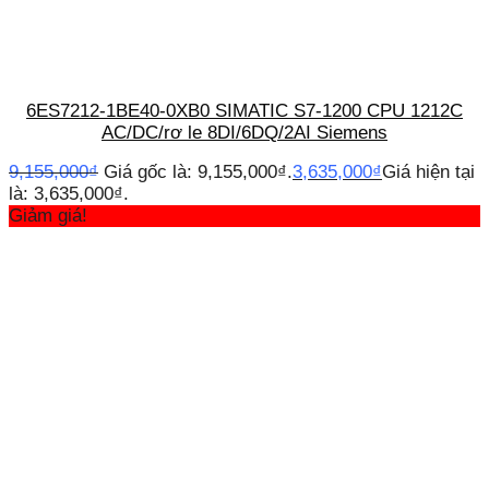
6ES7212-1BE40-0XB0 SIMATIC S7-1200 CPU 1212C
AC/DC/rơ le 8DI/6DQ/2AI Siemens
9,155,000
₫
Giá gốc là: 9,155,000₫.
3,635,000
₫
Giá hiện tại
là: 3,635,000₫.
Giảm giá!