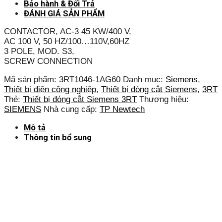
Bảo hành & Đổi Trả
ĐÁNH GIÁ SẢN PHẨM
CONTACTOR, AC-3 45 KW/400 V,
AC 100 V, 50 HZ/100…110V,60HZ
3 POLE, MOD. S3,
SCREW CONNECTION
Mã sản phẩm:
3RT1046-1AG60
Danh mục:
Siemens
,
Thiết bị điện công nghiệp
,
Thiết bị đóng cắt Siemens
,
3RT
Thẻ:
Thiết bị đóng cắt Siemens 3RT
Thương hiệu:
SIEMENS
Nhà cung cấp:
TP Newtech
Mô tả
Thông tin bổ sung