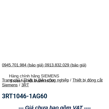
0945.701.984 (báo giá)
0913.832.029 (báo giá)
Hàng chính hãng SIEMENS
Trang chủ
/
Thiết bị điện công nghiệp
/
Thiết bị đóng cắt
Freeship nội thành HCM
Siemens
/
3RT
3RT1046-1AG60
--- Giá chưa bao gồm VAT ----