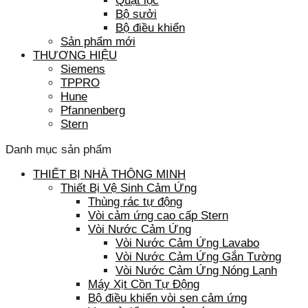
Quạt lọc
Bộ sưởi
Bộ điều khiển
Sản phẩm mới
THƯƠNG HIỆU
Siemens
TPPRO
Hune
Pfannenberg
Stern
Danh mục sản phẩm
THIẾT BỊ NHÀ THÔNG MINH
Thiết Bị Vệ Sinh Cảm Ứng
Thùng rác tự động
Vòi cảm ứng cao cấp Stern
Vòi Nước Cảm Ứng
Vòi Nước Cảm Ứng Lavabo
Vòi Nước Cảm Ứng Gắn Tường
Vòi Nước Cảm Ứng Nóng Lạnh
Máy Xịt Cồn Tự Động
Bộ điều khiển vòi sen cảm ứng