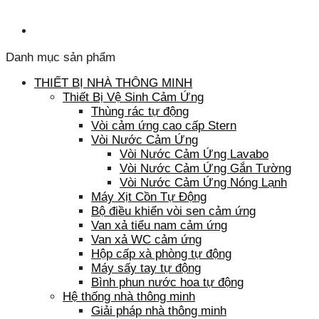
Danh mục sản phẩm
THIẾT BỊ NHÀ THÔNG MINH
Thiết Bị Vệ Sinh Cảm Ứng
Thùng rác tự động
Vòi cảm ứng cao cấp Stern
Vòi Nước Cảm Ứng
Vòi Nước Cảm Ứng Lavabo
Vòi Nước Cảm Ứng Gắn Tường
Vòi Nước Cảm Ứng Nóng Lạnh
Máy Xịt Cồn Tự Động
Bộ điều khiển vòi sen cảm ứng
Van xả tiểu nam cảm ứng
Van xả WC cảm ứng
Hộp cấp xà phòng tự động
Máy sấy tay tự động
Bình phun nước hoa tự động
Hệ thống nhà thông minh
Giải pháp nhà thông minh