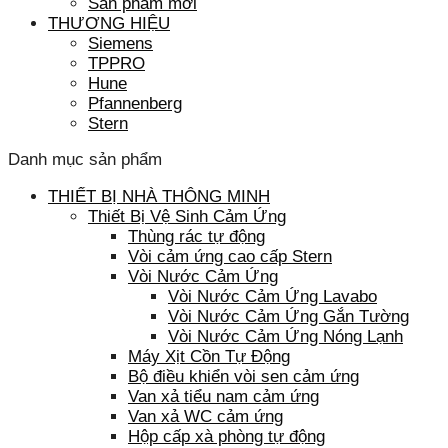
Sản phẩm mới
THƯƠNG HIỆU
Siemens
TPPRO
Hune
Pfannenberg
Stern
Danh mục sản phẩm
THIẾT BỊ NHÀ THÔNG MINH
Thiết Bị Vệ Sinh Cảm Ứng
Thùng rác tự động
Vòi cảm ứng cao cấp Stern
Vòi Nước Cảm Ứng
Vòi Nước Cảm Ứng Lavabo
Vòi Nước Cảm Ứng Gắn Tường
Vòi Nước Cảm Ứng Nóng Lạnh
Máy Xịt Cồn Tự Động
Bộ điều khiển vòi sen cảm ứng
Van xả tiểu nam cảm ứng
Van xả WC cảm ứng
Hộp cấp xà phòng tự động