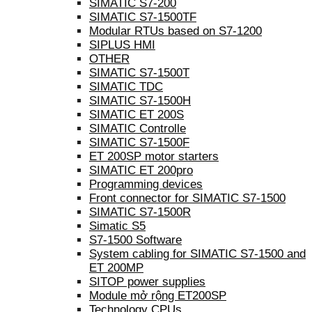
SIMATIC S7-200
SIMATIC S7-1500TF
Modular RTUs based on S7-1200
SIPLUS HMI
OTHER
SIMATIC S7-1500T
SIMATIC TDC
SIMATIC S7-1500H
SIMATIC ET 200S
SIMATIC Controlle
SIMATIC S7-1500F
ET 200SP motor starters
SIMATIC ET 200pro
Programming devices
Front connector for SIMATIC S7-1500
SIMATIC S7-1500R
Simatic S5
S7-1500 Software
System cabling for SIMATIC S7-1500 and
ET 200MP
SITOP power supplies
Module mở rộng ET200SP
Technology CPUs