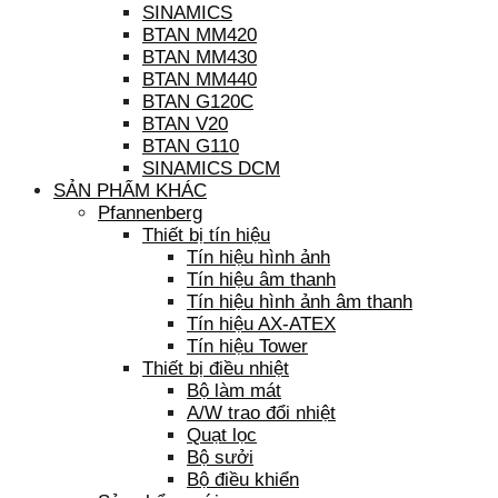
SINAMICS
BTAN MM420
BTAN MM430
BTAN MM440
BTAN G120C
BTAN V20
BTAN G110
SINAMICS DCM
SẢN PHẨM KHÁC
Pfannenberg
Thiết bị tín hiệu
Tín hiệu hình ảnh
Tín hiệu âm thanh
Tín hiệu hình ảnh âm thanh
Tín hiệu AX-ATEX
Tín hiệu Tower
Thiết bị điều nhiệt
Bộ làm mát
A/W trao đổi nhiệt
Quạt lọc
Bộ sưởi
Bộ điều khiển