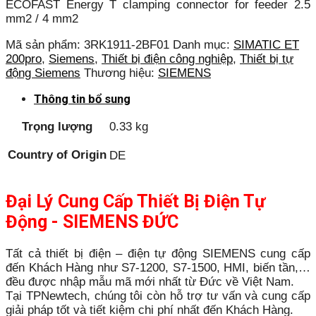
ECOFAST Energy T clamping connector for feeder 2.5
mm2 / 4 mm2
Mã sản phẩm:
3RK1911-2BF01
Danh mục:
SIMATIC ET
200pro
,
Siemens
,
Thiết bị điện công nghiệp
,
Thiết bị tự
động Siemens
Thương hiệu:
SIEMENS
Thông tin bổ sung
Trọng lượng
0.33 kg
Country of Origin
DE
Đại Lý Cung Cấp Thiết Bị Điện Tự
Động - SIEMENS ĐỨC
Tất cả thiết bị điện – điện tự động SIEMENS cung cấp
đến Khách Hàng như S7-1200, S7-1500, HMI, biến tần,…
đều được nhập mẫu mã mới nhất từ Đức về Việt Nam.
Tại TPNewtech, chúng tôi còn hỗ trợ tư vấn và cung cấp
giải pháp tốt và tiết kiệm chi phí nhất đến Khách Hàng.