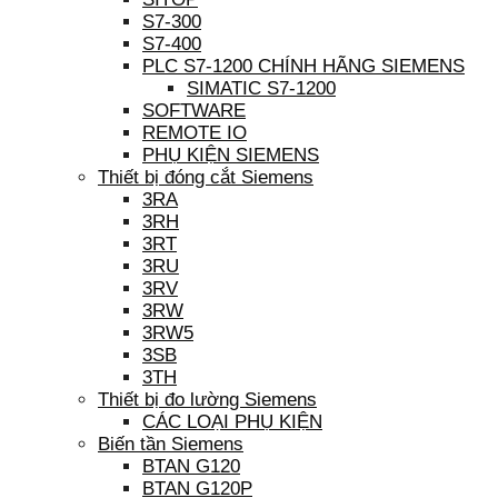
S7-300
S7-400
PLC S7-1200 CHÍNH HÃNG SIEMENS
SIMATIC S7-1200
SOFTWARE
REMOTE IO
PHỤ KIỆN SIEMENS
Thiết bị đóng cắt Siemens
3RA
3RH
3RT
3RU
3RV
3RW
3RW5
3SB
3TH
Thiết bị đo lường Siemens
CÁC LOẠI PHỤ KIỆN
Biến tần Siemens
BTAN G120
BTAN G120P