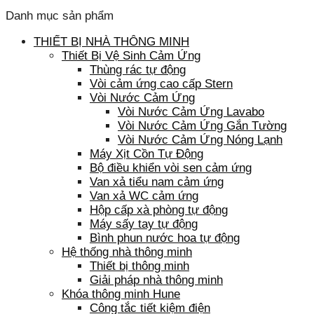
Danh mục sản phẩm
THIẾT BỊ NHÀ THÔNG MINH
Thiết Bị Vệ Sinh Cảm Ứng
Thùng rác tự động
Vòi cảm ứng cao cấp Stern
Vòi Nước Cảm Ứng
Vòi Nước Cảm Ứng Lavabo
Vòi Nước Cảm Ứng Gắn Tường
Vòi Nước Cảm Ứng Nóng Lạnh
Máy Xịt Cồn Tự Động
Bộ điều khiển vòi sen cảm ứng
Van xả tiểu nam cảm ứng
Van xả WC cảm ứng
Hộp cấp xà phòng tự động
Máy sấy tay tự động
Bình phun nước hoa tự động
Hệ thống nhà thông minh
Thiết bị thông minh
Giải pháp nhà thông minh
Khóa thông minh Hune
Công tắc tiết kiệm điện