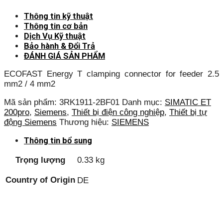
Thông tin kỹ thuật
Thông tin cơ bản
Dịch Vụ Kỹ thuật
Bảo hành & Đổi Trả
ĐÁNH GIÁ SẢN PHẨM
ECOFAST Energy T clamping connector for feeder 2.5
mm2 / 4 mm2
Mã sản phẩm:
3RK1911-2BF01
Danh mục:
SIMATIC ET
200pro
,
Siemens
,
Thiết bị điện công nghiệp
,
Thiết bị tự
động Siemens
Thương hiệu:
SIEMENS
Thông tin bổ sung
Trọng lượng
0.33 kg
Country of Origin
DE