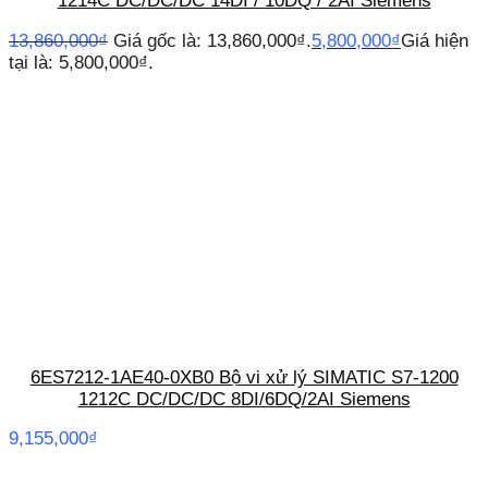
1214C DC/DC/DC 14DI / 10DQ / 2AI Siemens
13,860,000
₫
Giá gốc là: 13,860,000₫.
5,800,000
₫
Giá hiện
tại là: 5,800,000₫.
6ES7212-1AE40-0XB0 Bộ vi xử lý SIMATIC S7-1200
1212C DC/DC/DC 8DI/6DQ/2AI Siemens
9,155,000
₫