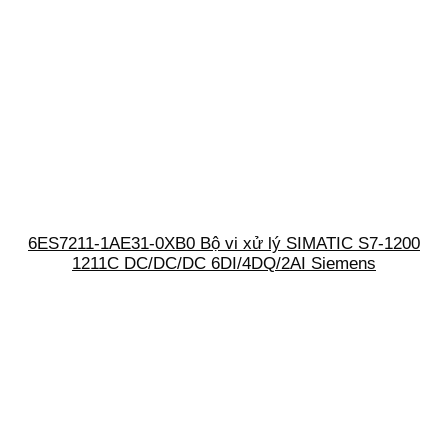
6ES7211-1AE31-0XB0 Bộ vi xử lý SIMATIC S7-1200
1211C DC/DC/DC 6DI/4DQ/2AI Siemens