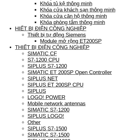
Khóa tủ kệ thông minh
Khóa cửa khách sạn thông minh
Khóa cửa căn hộ thông minh
Khóa phòng tắm thông minh
HIẾT BỊ ĐIỆN CÔNG NGHIỆP
Thiết bị tự động Siemens
Module mở rộng ET200SP
THIẾT BỊ ĐIỆN CÔNG NGHIỆP
SIMATIC CF
S7-1200 CPU
SIPLUS S7-1200
SIMATIC ET 200SP Open Controller
SIPLUS NET
SIPLUS ET 200SP CPU
SIPLUS
LOGO! POWER
Mobile network antennas
SIMATIC S7-1200
SIPLUS LOGO!
Other
SIPLUS S7-1500
SIMATIC S7-1500