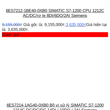
6ES7212-1BE40-0XB0 SIMATIC S7-1200 CPU 1212C
AC/DC/rơ le 8DI/6DQ/2AI Siemens
9,155,000
₫
Giá gốc là: 9,155,000₫.
3,635,000
₫
Giá hiện tại
là: 3,635,000₫.
Giảm giá!
6ES7214-1AG40-0XB0 Bộ vi xử lý SIMATIC S7-1200