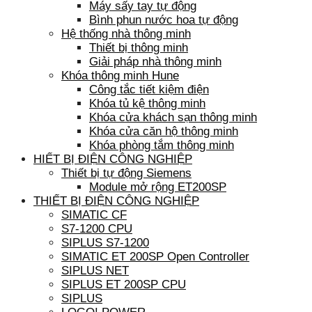
Máy sấy tay tự động
Bình phun nước hoa tự động
Hệ thống nhà thông minh
Thiết bị thông minh
Giải pháp nhà thông minh
Khóa thông minh Hune
Công tắc tiết kiệm điện
Khóa tủ kệ thông minh
Khóa cửa khách sạn thông minh
Khóa cửa căn hộ thông minh
Khóa phòng tắm thông minh
HIẾT BỊ ĐIỆN CÔNG NGHIỆP
Thiết bị tự động Siemens
Module mở rộng ET200SP
THIẾT BỊ ĐIỆN CÔNG NGHIỆP
SIMATIC CF
S7-1200 CPU
SIPLUS S7-1200
SIMATIC ET 200SP Open Controller
SIPLUS NET
SIPLUS ET 200SP CPU
SIPLUS