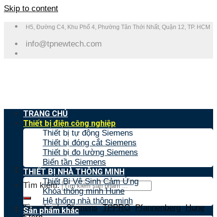
Skip to content
H5, Đường C4, Khu Phố 4, Phường Tân Thới Nhất, Quận 12, TP. HCM
info@tpnewtech.com
TRANG CHỦ
Thiết bị điện công nghiệp
Thiết bị tự động Siemens
Thiết bị đóng cắt Siemens
Thiết bị đo lường Siemens
Biến tần Siemens
THIẾT BỊ NHÀ THÔNG MINH
Thiết Bị Vệ Sinh Cảm Ứng
Tìm kiếm:
Khóa thông minh Hune
Hệ thống nhà thông minh
Tìm nhanh:
Siemens
,
TPPRO
,
Pfannenberg
,
Hune
,
Sản phẩm khác