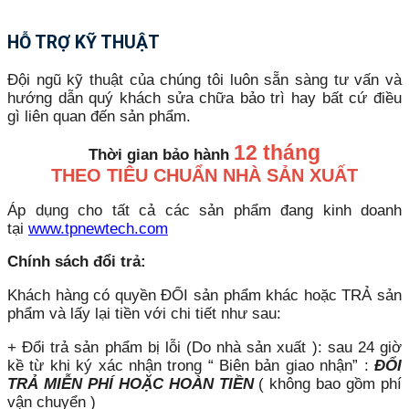
HỖ TRỢ KỸ THUẬT
Đội ngũ kỹ thuật của chúng tôi luôn sẵn sàng tư vấn và
hướng dẫn quý khách sửa chữa bảo trì hay bất cứ điều
gì liên quan đến sản phẩm.
12 tháng
Thời gian bảo hành
THEO TIÊU CHUẨN NHÀ SẢN XUẤT
Áp dụng cho tất cả các sản phẩm đang kinh doanh
tại
www.tpnewtech.com
Chính sách đổi trả:
Khách hàng có quyền ĐỔI sản phẩm khác hoặc TRẢ sản
phẩm và lấy lại tiền với chi tiết như sau:
+ Đổi trả sản phẩm bị lỗi (Do nhà sản xuất ): sau 24 giờ
kề từ khi ký xác nhận trong “ Biên bản giao nhận” :
ĐỔI
TRẢ MIỄN PHÍ HOẶC HOÀN TIỀN
( không bao gồm phí
vận chuyển )