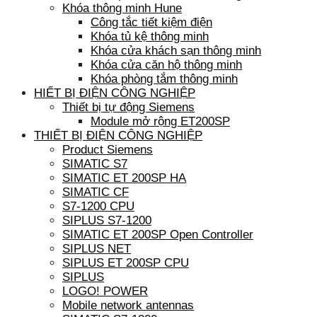
Khóa thông minh Hune
Công tắc tiết kiệm điện
Khóa tủ kệ thông minh
Khóa cửa khách sạn thông minh
Khóa cửa căn hộ thông minh
Khóa phòng tắm thông minh
HIẾT BỊ ĐIỆN CÔNG NGHIỆP
Thiết bị tự động Siemens
Module mở rộng ET200SP
THIẾT BỊ ĐIỆN CÔNG NGHIỆP
Product Siemens
SIMATIC S7
SIMATIC ET 200SP HA
SIMATIC CF
S7-1200 CPU
SIPLUS S7-1200
SIMATIC ET 200SP Open Controller
SIPLUS NET
SIPLUS ET 200SP CPU
SIPLUS
LOGO! POWER
Mobile network antennas