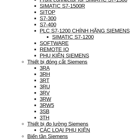
SIMATIC S7-1500R
SITOP
S7-300
S7-400
PLC S7-1200 CHÍNH HÃNG SIEMENS
SIMATIC S7-1200
SOFTWARE
REMOTE IO
PHỤ KIỆN SIEMENS
Thiết bị đóng cắt Siemens
3RA
3RH
3RT
3RU
3RV
3RW
3RW5
3SB
3TH
Thiết bị đo lường Siemens
CÁC LOẠI PHỤ KIỆN
Biến tần Siemens