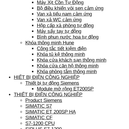
Máy Xịt Cồn Tự Động
Bộ điều khiển vòi sen cảm ứng
Van xả tiểu nam cảm ứng
Van xả WC cảm ứng
Hộp cấp xà phòng tự động
Máy sấy tay tự động
Bình phun nước hoa tự động
Khóa thông minh Hune
Công tắc tiết kiệm điện
Khóa tủ kệ thông minh
Khóa cửa khách sạn thông minh
Khóa cửa căn hộ thông minh
Khóa phòng tắm thông minh
HIẾT BỊ ĐIỆN CÔNG NGHIỆP
Thiết bị tự động Siemens
Module mở rộng ET200SP
THIẾT BỊ ĐIỆN CÔNG NGHIỆP
Product Siemens
SIMATIC S7
SIMATIC ET 200SP HA
SIMATIC CF
S7-1200 CPU