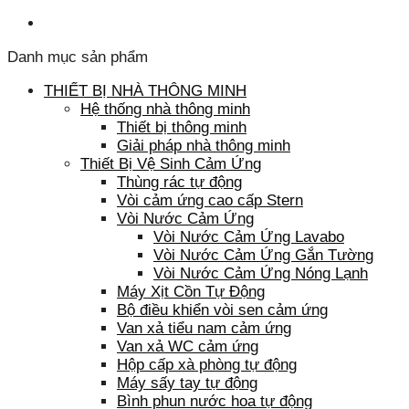
Danh mục sản phẩm
THIẾT BỊ NHÀ THÔNG MINH
Hệ thống nhà thông minh
Thiết bị thông minh
Giải pháp nhà thông minh
Thiết Bị Vệ Sinh Cảm Ứng
Thùng rác tự động
Vòi cảm ứng cao cấp Stern
Vòi Nước Cảm Ứng
Vòi Nước Cảm Ứng Lavabo
Vòi Nước Cảm Ứng Gắn Tường
Vòi Nước Cảm Ứng Nóng Lạnh
Máy Xịt Cồn Tự Động
Bộ điều khiển vòi sen cảm ứng
Van xả tiểu nam cảm ứng
Van xả WC cảm ứng
Hộp cấp xà phòng tự động
Máy sấy tay tự động
Bình phun nước hoa tự động