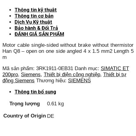
Thông tin kỹ thuật
Thông tin cơ bản
Dịch Vụ Kỹ thuật
Bảo hành & Đổi Trả
ĐÁNH GIÁ SẢN PHẨM
Motor cable single-sided without brake without thermistor
Han Q8 – open on one side angled 4 x 1.5 mm2 Length 5
m
Mã sản phẩm:
3RK1911-0EB31
Danh mục:
SIMATIC ET
200pro
,
Siemens
,
Thiết bị điện công nghiệp
,
Thiết bị tự
động Siemens
Thương hiệu:
SIEMENS
Thông tin bổ sung
Trọng lượng
0.61 kg
Country of Origin
DE