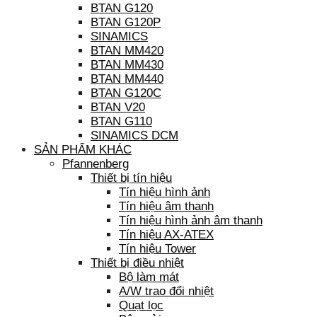
BTAN G120
BTAN G120P
SINAMICS
BTAN MM420
BTAN MM430
BTAN MM440
BTAN G120C
BTAN V20
BTAN G110
SINAMICS DCM
SẢN PHẨM KHÁC
Pfannenberg
Thiết bị tín hiệu
Tín hiệu hình ảnh
Tín hiệu âm thanh
Tín hiệu hình ảnh âm thanh
Tín hiệu AX-ATEX
Tín hiệu Tower
Thiết bị điều nhiệt
Bộ làm mát
A/W trao đổi nhiệt
Quạt lọc