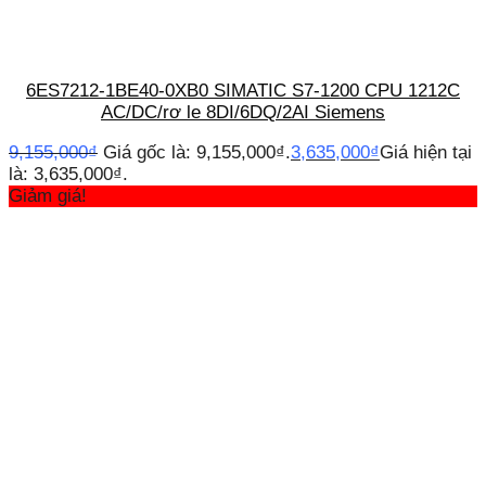
6ES7212-1BE40-0XB0 SIMATIC S7-1200 CPU 1212C
AC/DC/rơ le 8DI/6DQ/2AI Siemens
9,155,000
₫
Giá gốc là: 9,155,000₫.
3,635,000
₫
Giá hiện tại
là: 3,635,000₫.
Giảm giá!