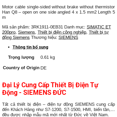
Motor cable single-sided without brake without thermistor
Han Q8 – open on one side angled 4 x 1.5 mm2 Length 5
m
Mã sản phẩm:
3RK1911-0EB31
Danh mục:
SIMATIC ET
200pro
,
Siemens
,
Thiết bị điện công nghiệp
,
Thiết bị tự
động Siemens
Thương hiệu:
SIEMENS
Thông tin bổ sung
Trọng lượng
0.61 kg
Country of Origin
DE
Đại Lý Cung Cấp Thiết Bị Điện Tự
Động - SIEMENS ĐỨC
Tất cả thiết bị điện – điện tự động SIEMENS cung cấp
đến Khách Hàng như S7-1200, S7-1500, HMI, biến tần,…
đều được nhập mẫu mã mới nhất từ Đức về Việt Nam.