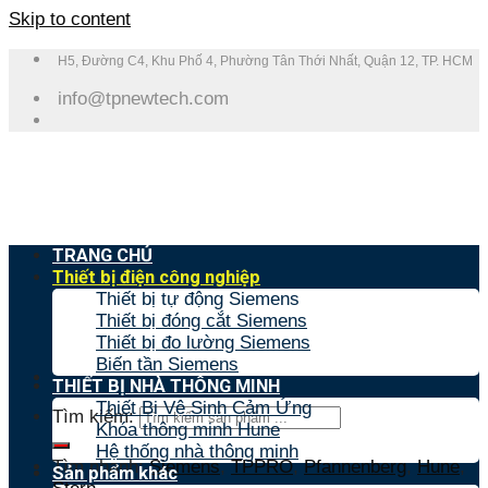
Skip to content
H5, Đường C4, Khu Phố 4, Phường Tân Thới Nhất, Quận 12, TP. HCM
info@tpnewtech.com
TRANG CHỦ
Thiết bị điện công nghiệp
Thiết bị tự động Siemens
Thiết bị đóng cắt Siemens
Thiết bị đo lường Siemens
Biến tần Siemens
THIẾT BỊ NHÀ THÔNG MINH
Thiết Bị Vệ Sinh Cảm Ứng
Tìm kiếm:
Khóa thông minh Hune
Hệ thống nhà thông minh
Tìm nhanh:
Siemens
,
TPPRO
,
Pfannenberg
,
Hune
,
Sản phẩm khác