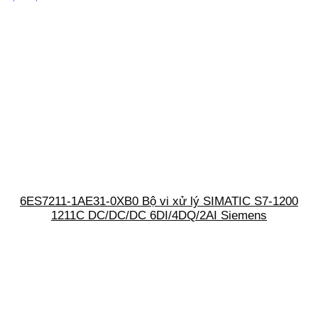
6ES7211-1AE31-0XB0 Bộ vi xử lý SIMATIC S7-1200
1211C DC/DC/DC 6DI/4DQ/2AI Siemens