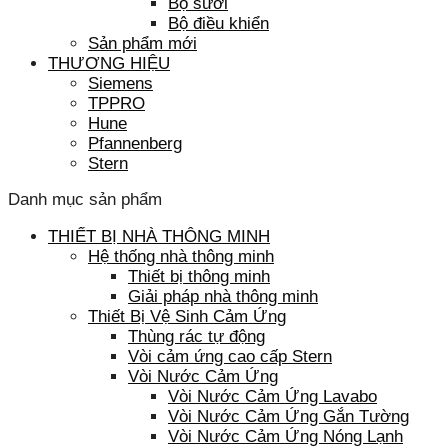
Bộ sưởi
Bộ điều khiển
Sản phẩm mới
THƯƠNG HIỆU
Siemens
TPPRO
Hune
Pfannenberg
Stern
Danh mục sản phẩm
THIẾT BỊ NHÀ THÔNG MINH
Hệ thống nhà thông minh
Thiết bị thông minh
Giải pháp nhà thông minh
Thiết Bị Vệ Sinh Cảm Ứng
Thùng rác tự động
Vòi cảm ứng cao cấp Stern
Vòi Nước Cảm Ứng
Vòi Nước Cảm Ứng Lavabo
Vòi Nước Cảm Ứng Gắn Tường
Vòi Nước Cảm Ứng Nóng Lạnh