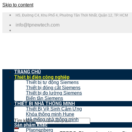
Skip to content
H5, Đường C4, Khu Phố 4, Phường Tân Thới Nhất, Quận 12, TP. HCM
info@tpnewtech.com
TRANG CHỦ
Thiết bị điện công nghiệp
Thiết bị tự động Siemens
Thiết bị đóng cắt Siemens
Thiết bị đo lường Siemens
Biến tần Siemens
THIẾT BỊ NHÀ THÔNG MINH
Thiết Bị Vệ Sinh Cảm Ứng
Khóa thông minh Hune
Hệ thống nhà thông minh
Tìm kiếm:
Sản phẩm khác
Pfannenberg