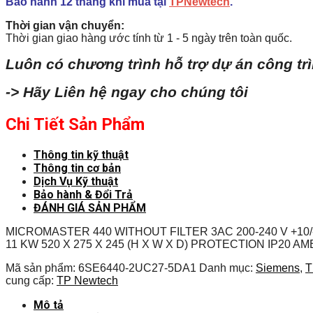
Bảo hành 12 tháng khi mua tại
TPNewtech
.
Thời gian vận chuyển:
Thời gian giao hàng ước tính từ 1 - 5 ngày trên toàn quốc.
Luôn có chương trình hỗ trợ dự án công tr
-> Hãy Liên hệ ngay cho chúng tôi
Chi Tiết Sản Phẩm
Thông tin kỹ thuật
Thông tin cơ bản
Dịch Vụ Kỹ thuật
Bảo hành & Đổi Trả
ĐÁNH GIÁ SẢN PHẨM
MICROMASTER 440 WITHOUT FILTER 3AC 200-240 V +1
11 KW 520 X 275 X 245 (H X W X D) PROTECTION IP20 A
Mã sản phẩm:
6SE6440-2UC27-5DA1
Danh mục:
Siemens
,
T
cung cấp:
TP Newtech
Mô tả