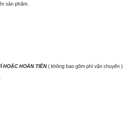
đến sản phẩm.
HÍ HOẶC HOÀN TIỀN
( không bao gồm phí vận chuyển )
.