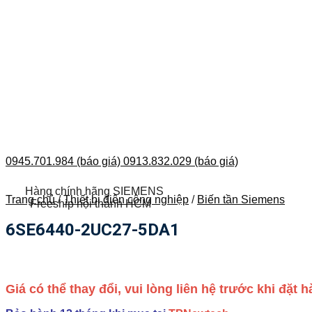
0945.701.984 (báo giá)
0913.832.029 (báo giá)
Hàng chính hãng SIEMENS
Trang chủ
/
Thiết bị điện công nghiệp
/
Biến tần Siemens
Freeship nội thành HCM
6SE6440-2UC27-5DA1
Giá có thể thay đổi, vui lòng liên hệ trước khi đặt