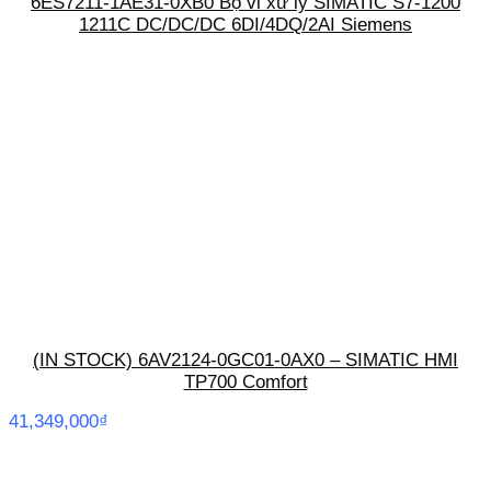
6ES7211-1AE31-0XB0 Bộ vi xử lý SIMATIC S7-1200
1211C DC/DC/DC 6DI/4DQ/2AI Siemens
(IN STOCK) 6AV2124-0GC01-0AX0 – SIMATIC HMI
TP700 Comfort
41,349,000
₫