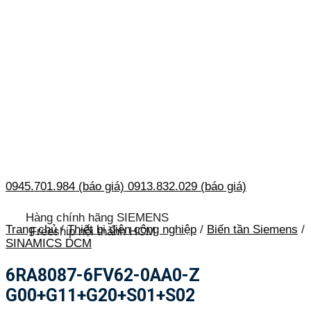
0945.701.984 (báo giá)
0913.832.029 (báo giá)
Hàng chính hãng SIEMENS
Trang chủ
/
Thiết bị điện công nghiệp
/
Biến tần Siemens
/
Freeship nội thành HCM
SINAMICS DCM
6RA8087-6FV62-0AA0-Z
G00+G11+G20+S01+S02