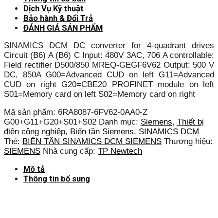
Dịch Vụ Kỹ thuật
Bảo hành & Đổi Trả
ĐÁNH GIÁ SẢN PHẨM
SINAMICS DCM DC converter for 4-quadrant drives
Circuit (B6) A (B6) C Input: 480V 3AC, 706 A controllable:
Field rectifier D500/850 MREQ-GEGF6V62 Output: 500 V
DC, 850A G00=Advanced CUD on left G11=Advanced
CUD on right G20=CBE20 PROFINET module on left
S01=Memory card on left S02=Memory card on right
Mã sản phẩm:
6RA8087-6FV62-0AA0-Z
G00+G11+G20+S01+S02
Danh mục:
Siemens
,
Thiết bị
điện công nghiệp
,
Biến tần Siemens
,
SINAMICS DCM
Thẻ:
BIẾN TẦN SINAMICS DCM SIEMENS
Thương hiệu:
SIEMENS
Nhà cung cấp:
TP Newtech
Mô tả
Thông tin bổ sung