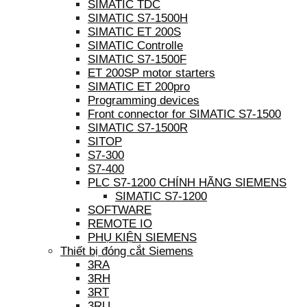
SIMATIC TDC
SIMATIC S7-1500H
SIMATIC ET 200S
SIMATIC Controlle
SIMATIC S7-1500F
ET 200SP motor starters
SIMATIC ET 200pro
Programming devices
Front connector for SIMATIC S7-1500
SIMATIC S7-1500R
SITOP
S7-300
S7-400
PLC S7-1200 CHÍNH HÃNG SIEMENS
SIMATIC S7-1200
SOFTWARE
REMOTE IO
PHỤ KIỆN SIEMENS
Thiết bị đóng cắt Siemens
3RA
3RH
3RT
3RU