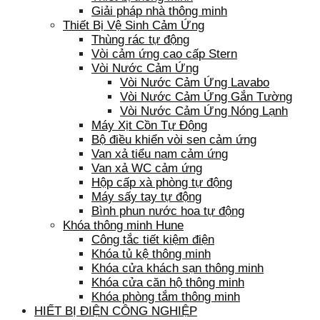
Giải pháp nhà thông minh
Thiết Bị Vệ Sinh Cảm Ứng
Thùng rác tự động
Vòi cảm ứng cao cấp Stern
Vòi Nước Cảm Ứng
Vòi Nước Cảm Ứng Lavabo
Vòi Nước Cảm Ứng Gắn Tường
Vòi Nước Cảm Ứng Nóng Lạnh
Máy Xịt Cồn Tự Động
Bộ điều khiển vòi sen cảm ứng
Van xả tiểu nam cảm ứng
Van xả WC cảm ứng
Hộp cấp xà phòng tự động
Máy sấy tay tự động
Bình phun nước hoa tự động
Khóa thông minh Hune
Công tắc tiết kiệm điện
Khóa tủ kệ thông minh
Khóa cửa khách sạn thông minh
Khóa cửa căn hộ thông minh
Khóa phòng tắm thông minh
HIẾT BỊ ĐIỆN CÔNG NGHIỆP