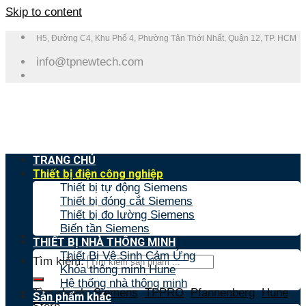
Skip to content
H5, Đường C4, Khu Phố 4, Phường Tân Thới Nhất, Quận 12, TP. HCM
info@tpnewtech.com
TRANG CHỦ
Thiết bị điện công nghiệp
Thiết bị tự động Siemens
Thiết bị đóng cắt Siemens
Thiết bị đo lường Siemens
Biến tần Siemens
THIẾT BỊ NHÀ THÔNG MINH
Thiết Bị Vệ Sinh Cảm Ứng
Tìm kiếm:
Khóa thông minh Hune
Hệ thống nhà thông minh
Tìm nhanh:
Siemens
,
TPPRO
,
Pfannenberg
,
Hune
,
Sản phẩm khác