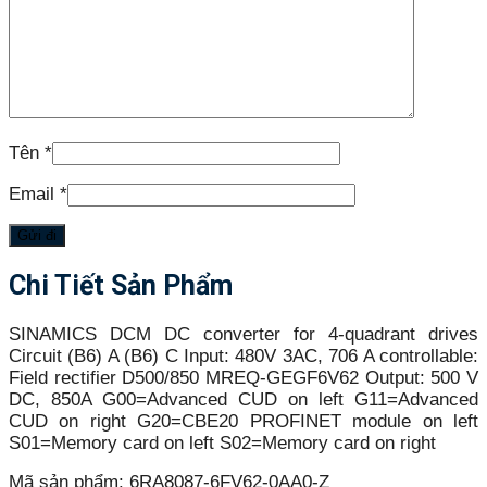
Tên
*
Email
*
Chi Tiết Sản Phẩm
SINAMICS DCM DC converter for 4-quadrant drives
Circuit (B6) A (B6) C Input: 480V 3AC, 706 A controllable:
Field rectifier D500/850 MREQ-GEGF6V62 Output: 500 V
DC, 850A G00=Advanced CUD on left G11=Advanced
CUD on right G20=CBE20 PROFINET module on left
S01=Memory card on left S02=Memory card on right
Mã sản phẩm:
6RA8087-6FV62-0AA0-Z