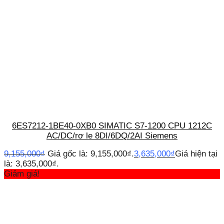
6ES7212-1BE40-0XB0 SIMATIC S7-1200 CPU 1212C
AC/DC/rơ le 8DI/6DQ/2AI Siemens
9,155,000
₫
Giá gốc là: 9,155,000₫.
3,635,000
₫
Giá hiện tại
là: 3,635,000₫.
Giảm giá!