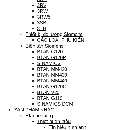
3RV
3RW
3RW5
3SB
3TH
Thiết bị đo lường Siemens
CÁC LOẠI PHỤ KIỆN
Biến tần Siemens
BTAN G120
BTAN G120P
SINAMICS
BTAN MM420
BTAN MM430
BTAN MM440
BTAN G120C
BTAN V20
BTAN G110
SINAMICS DCM
SẢN PHẨM KHÁC
Pfannenberg
Thiết bị tín hiệu
Tín hiệu hình ảnh