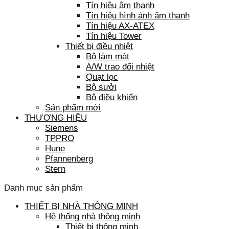
Tín hiệu âm thanh
Tín hiệu hình ảnh âm thanh
Tín hiệu AX-ATEX
Tín hiệu Tower
Thiết bị điều nhiệt
Bộ làm mát
A/W trao đổi nhiệt
Quạt lọc
Bộ sưởi
Bộ điều khiển
Sản phẩm mới
THƯƠNG HIỆU
Siemens
TPPRO
Hune
Pfannenberg
Stern
Danh mục sản phẩm
THIẾT BỊ NHÀ THÔNG MINH
Hệ thống nhà thông minh
Thiết bị thông minh