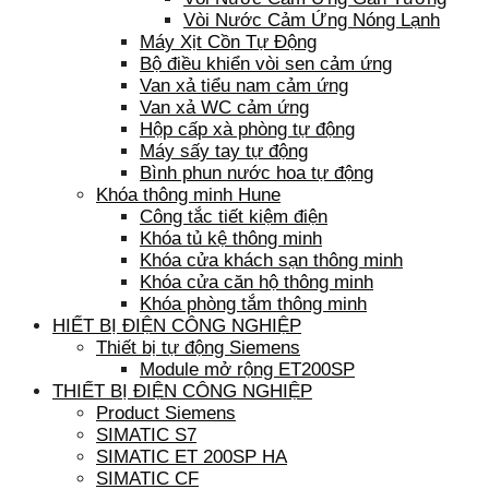
Vòi Nước Cảm Ứng Nóng Lạnh
Máy Xịt Cồn Tự Động
Bộ điều khiển vòi sen cảm ứng
Van xả tiểu nam cảm ứng
Van xả WC cảm ứng
Hộp cấp xà phòng tự động
Máy sấy tay tự động
Bình phun nước hoa tự động
Khóa thông minh Hune
Công tắc tiết kiệm điện
Khóa tủ kệ thông minh
Khóa cửa khách sạn thông minh
Khóa cửa căn hộ thông minh
Khóa phòng tắm thông minh
HIẾT BỊ ĐIỆN CÔNG NGHIỆP
Thiết bị tự động Siemens
Module mở rộng ET200SP
THIẾT BỊ ĐIỆN CÔNG NGHIỆP
Product Siemens
SIMATIC S7
SIMATIC ET 200SP HA
SIMATIC CF