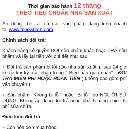
12 tháng
Thời gian bảo hành
THEO TIÊU CHUẨN NHÀ SẢN XUẤT
Áp dụng cho tất cả các sản phẩm đang kinh doanh
tại
www.tpnewtech.com
Chính sách đổi trả:
Khách hàng có quyền ĐỔI sản phẩm khác hoặc TRẢ sản
phẩm và lấy lại tiền với chi tiết như sau:
+ Đổi trả sản phẩm bị lỗi (Do nhà sản xuất ): sau 24 giờ
kề từ khi ký xác nhận trong “ Biên bản giao nhận” :
ĐỔI
TRẢ MIỄN PHÍ HOẶC HOÀN TIỀN
( không bao gồm phí
vận chuyển )
+ Sản phẩm “Không bị lỗi” hoặc “Bị lỗi” do NGƯỜI SỬ
DỤNG: Không áp dụng đổi trả hoặc khách hàng chịu chi
phí sửa chữa.
Điều kiện đổi trả:
– Còn hóa đơn mua hàng