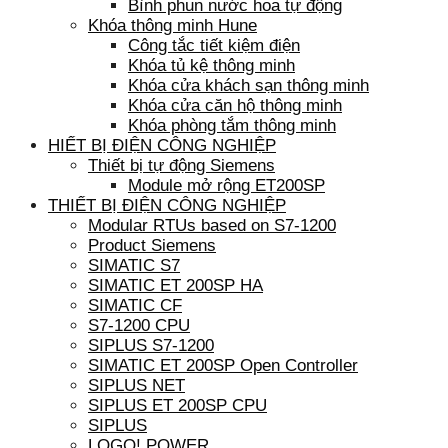
Bình phun nước hoa tự động
Khóa thông minh Hune
Công tắc tiết kiệm điện
Khóa tủ kệ thông minh
Khóa cửa khách sạn thông minh
Khóa cửa căn hộ thông minh
Khóa phòng tắm thông minh
HIẾT BỊ ĐIỆN CÔNG NGHIỆP
Thiết bị tự động Siemens
Module mở rộng ET200SP
THIẾT BỊ ĐIỆN CÔNG NGHIỆP
Modular RTUs based on S7-1200
Product Siemens
SIMATIC S7
SIMATIC ET 200SP HA
SIMATIC CF
S7-1200 CPU
SIPLUS S7-1200
SIMATIC ET 200SP Open Controller
SIPLUS NET
SIPLUS ET 200SP CPU
SIPLUS
LOGO! POWER