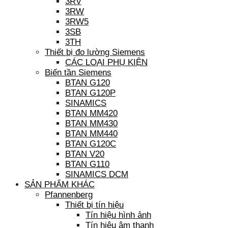
3RV
3RW
3RW5
3SB
3TH
Thiết bị đo lường Siemens
CÁC LOẠI PHỤ KIỆN
Biến tần Siemens
BTAN G120
BTAN G120P
SINAMICS
BTAN MM420
BTAN MM430
BTAN MM440
BTAN G120C
BTAN V20
BTAN G110
SINAMICS DCM
SẢN PHẨM KHÁC
Pfannenberg
Thiết bị tín hiệu
Tín hiệu hình ảnh
Tín hiệu âm thanh