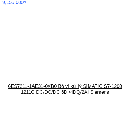
9,155,000
₫
6ES7211-1AE31-0XB0 Bộ vi xử lý SIMATIC S7-1200
1211C DC/DC/DC 6DI/4DQ/2AI Siemens