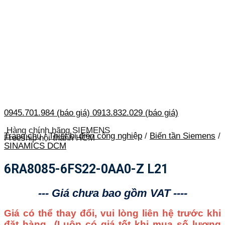
0945.701.984 (báo giá)
0913.832.029 (báo giá)
Hàng chính hãng SIEMENS
Trang chủ
/
Thiết bị điện công nghiệp
/
Biến tần Siemens
/
Freeship nội thành HCM
SINAMICS DCM
6RA8085-6FS22-0AA0-Z L21
--- Giá chưa bao gồm VAT ----
Giá có thể thay đổi, vui lòng liên hệ trước khi
đặt hàng
(Luôn có giá tốt khi mua số lượng