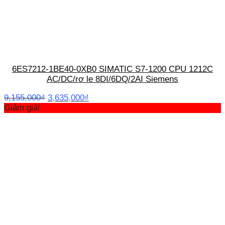
6ES7212-1BE40-0XB0 SIMATIC S7-1200 CPU 1212C
AC/DC/rơ le 8DI/6DQ/2AI Siemens
Giá
Giá
9,155,000
₫
3,635,000
₫
gốc
hiện
Giảm giá!
là:
tại
9,155,000₫.
là:
3,635,000₫.