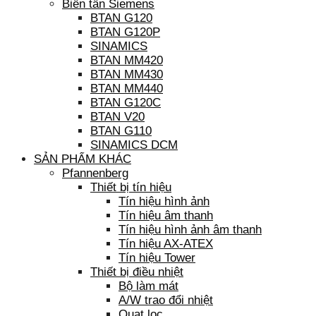
Biến tần Siemens
BTAN G120
BTAN G120P
SINAMICS
BTAN MM420
BTAN MM430
BTAN MM440
BTAN G120C
BTAN V20
BTAN G110
SINAMICS DCM
SẢN PHẨM KHÁC
Pfannenberg
Thiết bị tín hiệu
Tín hiệu hình ảnh
Tín hiệu âm thanh
Tín hiệu hình ảnh âm thanh
Tín hiệu AX-ATEX
Tín hiệu Tower
Thiết bị điều nhiệt
Bộ làm mát
A/W trao đổi nhiệt
Quạt lọc