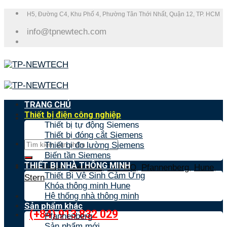
Skip
H5, Đường C4, Khu Phố 4, Phường Tân Thới Nhất, Quận 12, TP. HCM
to
info@tpnewtech.com
content
TRANG CHỦ
Thiết bị điện công nghiệp
Thiết bị tự động Siemens
Thiết bị đóng cắt Siemens
Tìm
Thiết bị đo lường Siemens
kiếm:
Biến tần Siemens
THIẾT BỊ NHÀ THÔNG MINH
Tìm nhanh:
Siemens
,
TPPRO
,
Pfannenberg
,
Hune
,
Thiết Bị Vệ Sinh Cảm Ứng
Stern
Khóa thông minh Hune
Hệ thống nhà thông minh
Sản phẩm khác
(+84) 913 832 029
Pfannenberg
Sản phẩm mới