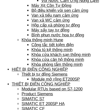
Vòi Nước Cảm Ứng Nóng Lạnh
Máy Xịt Cồn Tự Động
Bộ điều khiển vòi sen cảm ứng
Van xả tiểu nam cảm ứng
Van xả WC cảm ứng
Hộp cấp xà phòng tự động
Máy sấy tay tự động
Bình phun nước hoa tự động
Khóa thông minh Hune
Công tắc tiết kiệm điện
Khóa tủ kệ thông minh
Khóa cửa khách sạn thông minh
Khóa cửa căn hộ thông minh
Khóa phòng tắm thông minh
HIẾT BỊ ĐIỆN CÔNG NGHIỆP
Thiết bị tự động Siemens
Module mở rộng ET200SP
THIẾT BỊ ĐIỆN CÔNG NGHIỆP
Modular RTUs based on S7-1200
Product Siemens
SIMATIC S7
SIMATIC ET 200SP HA
SIMATIC CF