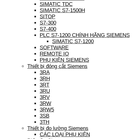
SIMATIC TDC
SIMATIC S7-1500H
SITOP
S7-300
S7-400
PLC S7-1200 CHÍNH HÃNG SIEMENS
SIMATIC S7-1200
SOFTWARE
REMOTE IO
PHỤ KIỆN SIEMENS
Thiết bị đóng cắt Siemens
3RA
3RH
3RT
3RU
3RV
3RW
3RW5
3SB
3TH
Thiết bị đo lường Siemens
CÁC LOẠI PHỤ KIỆN