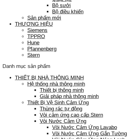
Bộ sưởi
Bộ điều khiển
Sản phẩm mới
THƯƠNG HIỆU
Siemens
TPPRO
Hune
Pfannenberg
Stern
Danh mục sản phẩm
THIẾT BỊ NHÀ THÔNG MINH
Hệ thống nhà thông minh
Thiết bị thông minh
Giải pháp nhà thông minh
Thiết Bị Vệ Sinh Cảm Ứng
Thùng rác tự động
Vòi cảm ứng cao cấp Stern
Vòi Nước Cảm Ứng
Vòi Nước Cảm Ứng Lavabo
Vòi Nước Cảm Ứng Gắn Tường