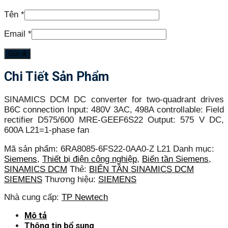
Tên
*
Email
*
Chi Tiết Sản Phẩm
SINAMICS DCM DC converter for two-quadrant drives
B6C connection Input: 480V 3AC, 498A controllable: Field
rectifier D575/600 MRE-GEEF6S22 Output: 575 V DC,
600A L21=1-phase fan
Mã sản phẩm:
6RA8085-6FS22-0AA0-Z L21
Danh mục:
Siemens
,
Thiết bị điện công nghiệp
,
Biến tần Siemens
,
SINAMICS DCM
Thẻ:
BIẾN TẦN SINAMICS DCM
SIEMENS
Thương hiệu:
SIEMENS
Nhà cung cấp:
TP Newtech
Mô tả
Thông tin bổ sung