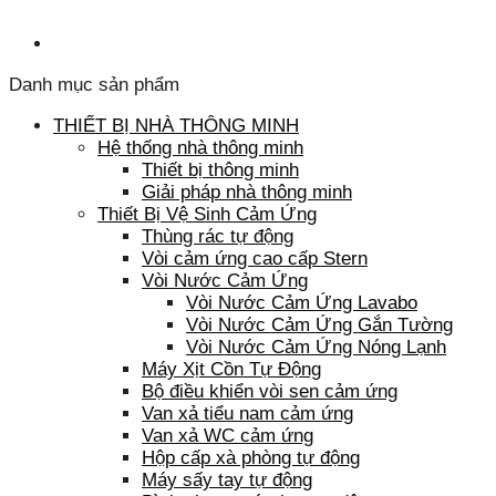
Danh mục sản phẩm
THIẾT BỊ NHÀ THÔNG MINH
Hệ thống nhà thông minh
Thiết bị thông minh
Giải pháp nhà thông minh
Thiết Bị Vệ Sinh Cảm Ứng
Thùng rác tự động
Vòi cảm ứng cao cấp Stern
Vòi Nước Cảm Ứng
Vòi Nước Cảm Ứng Lavabo
Vòi Nước Cảm Ứng Gắn Tường
Vòi Nước Cảm Ứng Nóng Lạnh
Máy Xịt Cồn Tự Động
Bộ điều khiển vòi sen cảm ứng
Van xả tiểu nam cảm ứng
Van xả WC cảm ứng
Hộp cấp xà phòng tự động
Máy sấy tay tự động