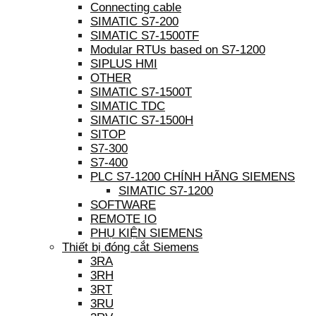
Connecting cable
SIMATIC S7-200
SIMATIC S7-1500TF
Modular RTUs based on S7-1200
SIPLUS HMI
OTHER
SIMATIC S7-1500T
SIMATIC TDC
SIMATIC S7-1500H
SITOP
S7-300
S7-400
PLC S7-1200 CHÍNH HÃNG SIEMENS
SIMATIC S7-1200
SOFTWARE
REMOTE IO
PHỤ KIỆN SIEMENS
Thiết bị đóng cắt Siemens
3RA
3RH
3RT
3RU