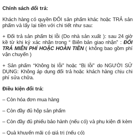
Chính sách đổi trả:
Khách hàng có quyền ĐỔI sản phẩm khác hoặc TRẢ sản
phẩm và lấy lại tiền với chi tiết như sau:
+ Đổi trả sản phẩm bị lỗi (Do nhà sản xuất ): sau 24 giờ
kề từ khi ký xác nhận trong “ Biên bản giao nhận” :
ĐỔI
TRẢ MIỄN PHÍ HOẶC HOÀN TIỀN
( không bao gồm phí
vận chuyển )
+ Sản phẩm “Không bị lỗi” hoặc “Bị lỗi” do NGƯỜI SỬ
DỤNG: Không áp dụng đổi trả hoặc khách hàng chịu chi
phí sửa chữa.
Điều kiện đổi trả:
– Còn hóa đơn mua hàng
– Còn đầy đủ hộp sản phẩm
– Còn đầy đủ phiếu bảo hành (nếu có) và phụ kiện đi kèm
– Quà khuyến mãi có giá trị (nếu có)