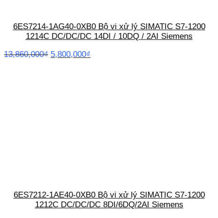
6ES7214-1AG40-0XB0 Bộ vi xử lý SIMATIC S7-1200
1214C DC/DC/DC 14DI / 10DQ / 2AI Siemens
Giá
Giá
13,860,000
₫
5,800,000
₫
gốc
hiện
là:
tại
13,860,000₫.
là:
5,800,000₫.
6ES7212-1AE40-0XB0 Bộ vi xử lý SIMATIC S7-1200
1212C DC/DC/DC 8DI/6DQ/2AI Siemens