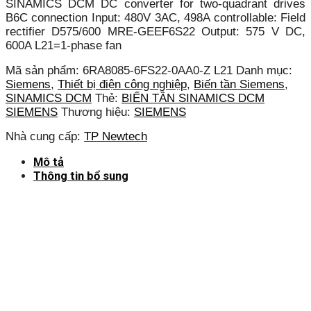
SINAMICS DCM DC converter for two-quadrant drives
B6C connection Input: 480V 3AC, 498A controllable: Field
rectifier D575/600 MRE-GEEF6S22 Output: 575 V DC,
600A L21=1-phase fan
Mã sản phẩm:
6RA8085-6FS22-0AA0-Z L21
Danh mục:
Siemens
,
Thiết bị điện công nghiệp
,
Biến tần Siemens
,
SINAMICS DCM
Thẻ:
BIẾN TẦN SINAMICS DCM
SIEMENS
Thương hiệu:
SIEMENS
Nhà cung cấp:
TP Newtech
Mô tả
Thông tin bổ sung