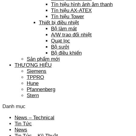
Tín hiệu hình ảnh âm thanh
Tín hiệu AX-ATEX
Tín hiệu Tower
Thiết bị điều nhiệt
Bộ làm mát
A/W trao đổi nhiệt
Quạt lọc
Bộ sưởi
Bộ điều khiển
Sản phẩm mới
THƯƠNG HIỆU
Siemens
TPPRO
Hune
Pfannenberg
Stern
Danh mục
News – Technical
Tin Tức
News
Tin Tức – Kỹ Thuật