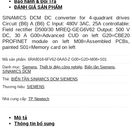
Bảo hành & Đổi Trả
ĐÁNH GIÁ SẢN PHẨM
SINAMICS DCM DC converter for 4-quadrant drives
Circuit (B6) A (B6) C Input: 480V 3AC, 25A controllable:
Field rectifier D500/30 MREQ-GEG6V62 Output: 500 V
DC, 30 A G00=Advanced CUD on left G20=CBE20
PROFINET module on left M08=Assembled PCBs,
painted S01=Memory card on left
Mã sản phẩm:
6RA8018-6FV62-0AA0-Z G00+G20+M08+S01
Danh mục:
Siemens
,
Thiết bị điện công nghiệp
,
Biến tần Siemens
,
SINAMICS DCM
Thẻ:
BIẾN TẦN SINAMICS DCM SIEMENS
Thương hiệu:
SIEMENS
Nhà cung cấp:
TP Newtech
Mô tả
Thông tin bổ sung