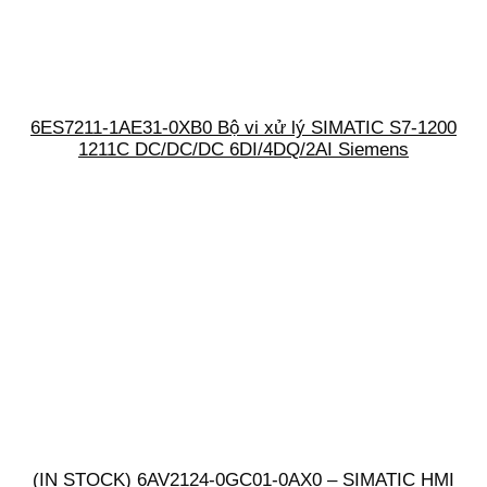
6ES7211-1AE31-0XB0 Bộ vi xử lý SIMATIC S7-1200
1211C DC/DC/DC 6DI/4DQ/2AI Siemens
(IN STOCK) 6AV2124-0GC01-0AX0 – SIMATIC HMI