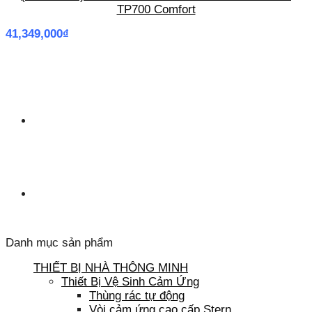
TP700 Comfort
41,349,000
₫
Danh mục sản phẩm
THIẾT BỊ NHÀ THÔNG MINH
Thiết Bị Vệ Sinh Cảm Ứng
Thùng rác tự động
Vòi cảm ứng cao cấp Stern