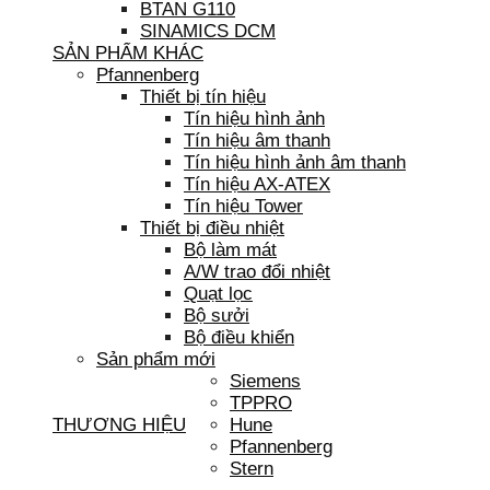
BTAN G110
SINAMICS DCM
SẢN PHẨM KHÁC
Pfannenberg
Thiết bị tín hiệu
Tín hiệu hình ảnh
Tín hiệu âm thanh
Tín hiệu hình ảnh âm thanh
Tín hiệu AX-ATEX
Tín hiệu Tower
Thiết bị điều nhiệt
Bộ làm mát
A/W trao đổi nhiệt
Quạt lọc
Bộ sưởi
Bộ điều khiển
Sản phẩm mới
Siemens
TPPRO
THƯƠNG HIỆU
Hune
Pfannenberg
Stern