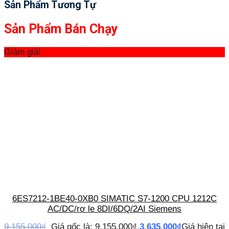
Sản Phẩm Tương Tự
Sản Phẩm Bán Chạy
Giảm giá!
6ES7212-1BE40-0XB0 SIMATIC S7-1200 CPU 1212C
AC/DC/rơ le 8DI/6DQ/2AI Siemens
9,155,000
₫
Giá gốc là: 9,155,000₫.
3,635,000
₫
Giá hiện tại