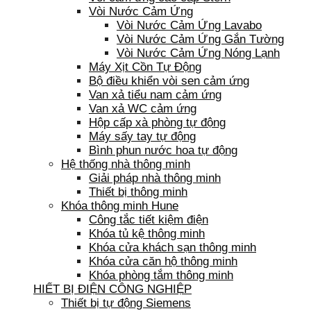
Vòi Nước Cảm Ứng
Vòi Nước Cảm Ứng Lavabo
Vòi Nước Cảm Ứng Gắn Tường
Vòi Nước Cảm Ứng Nóng Lạnh
Máy Xịt Cồn Tự Động
Bộ điều khiển vòi sen cảm ứng
Van xả tiểu nam cảm ứng
Van xả WC cảm ứng
Hộp cấp xà phòng tự động
Máy sấy tay tự động
Bình phun nước hoa tự động
Hệ thống nhà thông minh
Giải pháp nhà thông minh
Thiết bị thông minh
Khóa thông minh Hune
Công tắc tiết kiệm điện
Khóa tủ kệ thông minh
Khóa cửa khách sạn thông minh
Khóa cửa căn hộ thông minh
Khóa phòng tắm thông minh
HIẾT BỊ ĐIỆN CÔNG NGHIỆP
Thiết bị tự động Siemens