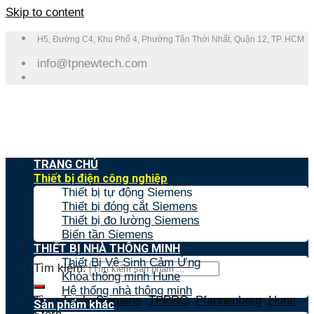
Skip to content
H5, Đường C4, Khu Phố 4, Phường Tân Thới Nhất, Quận 12, TP. HCM
info@tpnewtech.com
TRANG CHỦ
Thiết bị điện công nghiệp
Thiết bị tự động Siemens
Thiết bị đóng cắt Siemens
Thiết bị đo lường Siemens
Biến tần Siemens
THIẾT BỊ NHÀ THÔNG MINH
Thiết Bị Vệ Sinh Cảm Ứng
Tìm kiếm:
Khóa thông minh Hune
Hệ thống nhà thông minh
Tìm nhanh:
Siemens
,
TPPRO
,
Pfannenberg
,
Hune
,
Sản phẩm khác