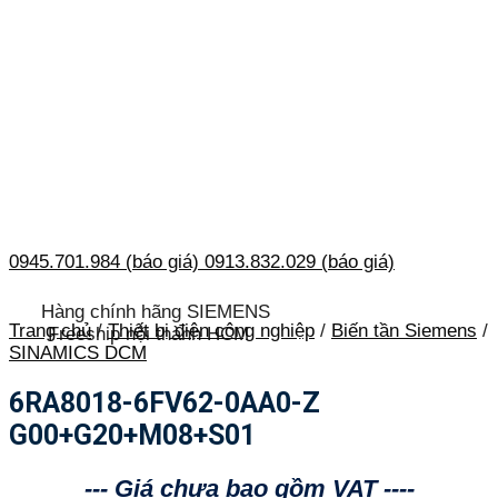
0945.701.984 (báo giá)
0913.832.029 (báo giá)
Hàng chính hãng SIEMENS
Trang chủ
/
Thiết bị điện công nghiệp
/
Biến tần Siemens
/
Freeship nội thành HCM
SINAMICS DCM
6RA8018-6FV62-0AA0-Z
G00+G20+M08+S01
--- Giá chưa bao gồm VAT ----