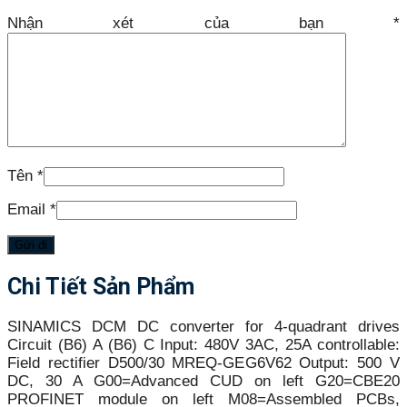
Nhận xét của bạn
*
Tên
*
Email
*
Chi Tiết Sản Phẩm
SINAMICS DCM DC converter for 4-quadrant drives
Circuit (B6) A (B6) C Input: 480V 3AC, 25A controllable:
Field rectifier D500/30 MREQ-GEG6V62 Output: 500 V
DC, 30 A G00=Advanced CUD on left G20=CBE20
PROFINET module on left M08=Assembled PCBs,