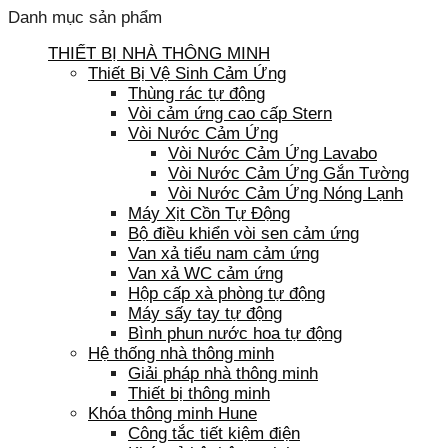
Danh mục sản phẩm
THIẾT BỊ NHÀ THÔNG MINH
Thiết Bị Vệ Sinh Cảm Ứng
Thùng rác tự động
Vòi cảm ứng cao cấp Stern
Vòi Nước Cảm Ứng
Vòi Nước Cảm Ứng Lavabo
Vòi Nước Cảm Ứng Gắn Tường
Vòi Nước Cảm Ứng Nóng Lạnh
Máy Xịt Cồn Tự Động
Bộ điều khiển vòi sen cảm ứng
Van xả tiểu nam cảm ứng
Van xả WC cảm ứng
Hộp cấp xà phòng tự động
Máy sấy tay tự động
Bình phun nước hoa tự động
Hệ thống nhà thông minh
Giải pháp nhà thông minh
Thiết bị thông minh
Khóa thông minh Hune
Công tắc tiết kiệm điện