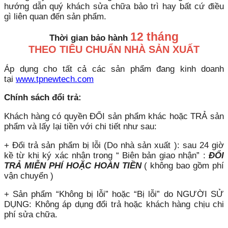
hướng dẫn quý khách sửa chữa bảo trì hay bất cứ điều
gì liên quan đến sản phẩm.
12 tháng
Thời gian bảo hành
THEO TIÊU CHUẨN NHÀ SẢN XUẤT
Áp dụng cho tất cả các sản phẩm đang kinh doanh
tại
www.tpnewtech.com
Chính sách đổi trả:
Khách hàng có quyền ĐỔI sản phẩm khác hoặc TRẢ sản
phẩm và lấy lại tiền với chi tiết như sau:
+ Đổi trả sản phẩm bị lỗi (Do nhà sản xuất ): sau 24 giờ
kề từ khi ký xác nhận trong “ Biên bản giao nhận” :
ĐỔI
TRẢ MIỄN PHÍ HOẶC HOÀN TIỀN
( không bao gồm phí
vận chuyển )
+ Sản phẩm “Không bị lỗi” hoặc “Bị lỗi” do NGƯỜI SỬ
DỤNG: Không áp dụng đổi trả hoặc khách hàng chịu chi
phí sửa chữa.