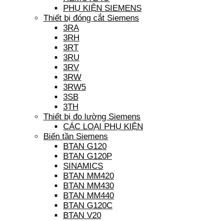
PHỤ KIỆN SIEMENS
Thiết bị đóng cắt Siemens
3RA
3RH
3RT
3RU
3RV
3RW
3RW5
3SB
3TH
Thiết bị đo lường Siemens
CÁC LOẠI PHỤ KIỆN
Biến tần Siemens
BTAN G120
BTAN G120P
SINAMICS
BTAN MM420
BTAN MM430
BTAN MM440
BTAN G120C
BTAN V20