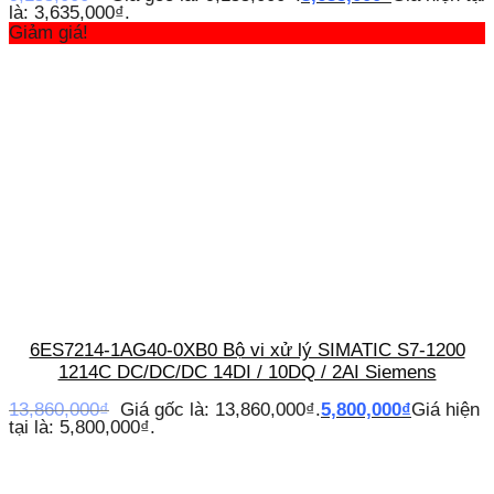
là: 3,635,000₫.
Giảm giá!
6ES7214-1AG40-0XB0 Bộ vi xử lý SIMATIC S7-1200
1214C DC/DC/DC 14DI / 10DQ / 2AI Siemens
13,860,000
₫
Giá gốc là: 13,860,000₫.
5,800,000
₫
Giá hiện
tại là: 5,800,000₫.