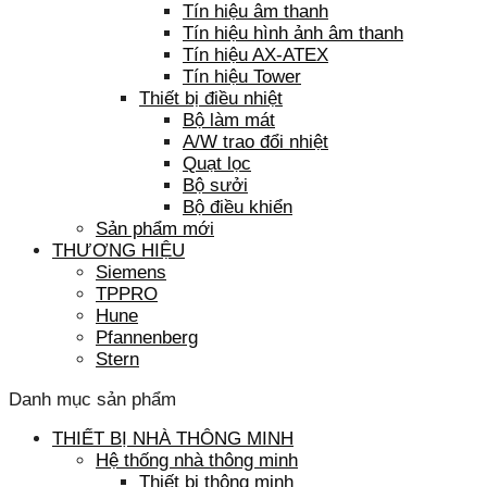
Tín hiệu âm thanh
Tín hiệu hình ảnh âm thanh
Tín hiệu AX-ATEX
Tín hiệu Tower
Thiết bị điều nhiệt
Bộ làm mát
A/W trao đổi nhiệt
Quạt lọc
Bộ sưởi
Bộ điều khiển
Sản phẩm mới
THƯƠNG HIỆU
Siemens
TPPRO
Hune
Pfannenberg
Stern
Danh mục sản phẩm
THIẾT BỊ NHÀ THÔNG MINH
Hệ thống nhà thông minh
Thiết bị thông minh