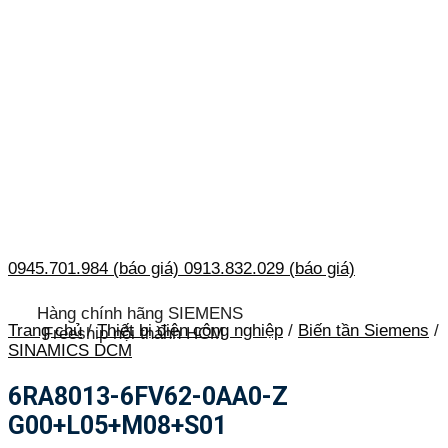
0945.701.984 (báo giá)
0913.832.029 (báo giá)
Hàng chính hãng SIEMENS
Trang chủ
/
Thiết bị điện công nghiệp
/
Biến tần Siemens
/
Freeship nội thành HCM
SINAMICS DCM
6RA8013-6FV62-0AA0-Z
G00+L05+M08+S01