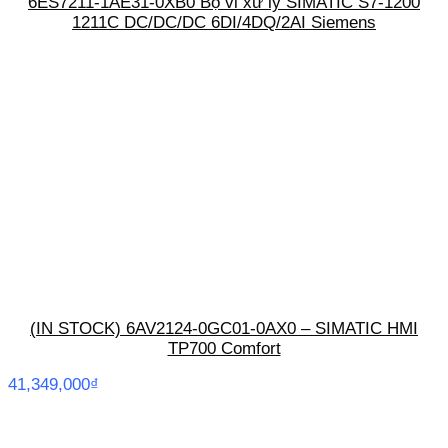
6ES7211-1AE31-0XB0 Bộ vi xử lý SIMATIC S7-1200
1211C DC/DC/DC 6DI/4DQ/2AI Siemens
(IN STOCK) 6AV2124-0GC01-0AX0 – SIMATIC HMI
TP700 Comfort
41,349,000
₫