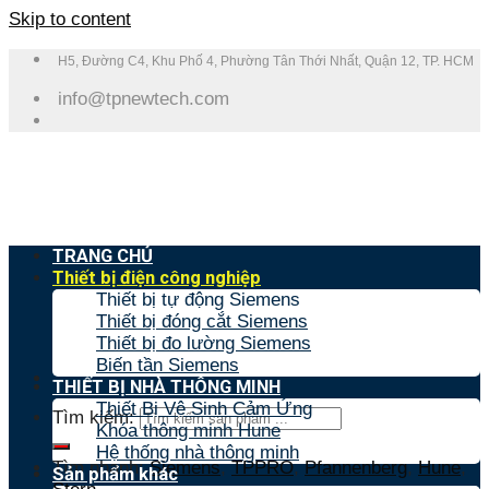
Skip to content
H5, Đường C4, Khu Phố 4, Phường Tân Thới Nhất, Quận 12, TP. HCM
info@tpnewtech.com
TRANG CHỦ
Thiết bị điện công nghiệp
Thiết bị tự động Siemens
Thiết bị đóng cắt Siemens
Thiết bị đo lường Siemens
Biến tần Siemens
THIẾT BỊ NHÀ THÔNG MINH
Thiết Bị Vệ Sinh Cảm Ứng
Tìm kiếm:
Khóa thông minh Hune
Hệ thống nhà thông minh
Tìm nhanh:
Siemens
,
TPPRO
,
Pfannenberg
,
Hune
,
Sản phẩm khác