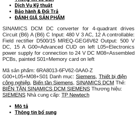
Dịch Vụ Kỹ thuật
Bảo hành & Đổi Trả
ĐÁNH GIÁ SẢN PHẨM
SINAMICS DCM DC converter for 4-quadrant drives
Circuit (B6) A (B6) C Input: 480 V 3 AC, 12 A controllable:
Field rectifier D500/15 MREQ-GEG6V62 Output: 500 V
DC, 15 A G00=Advanced CUD on left L05=Electronics
power supply for connection to 24 V DC M08=Assembled
PCBs, painted S01=Memory card on left
Mã sản phẩm:
6RA8013-6FV62-0AA0-Z
G00+L05+M08+S01
Danh mục:
Siemens
,
Thiết bị điện
công nghiệp
,
Biến tần Siemens
,
SINAMICS DCM
Thẻ:
BIẾN TẦN SINAMICS DCM SIEMENS
Thương hiệu:
SIEMENS
Nhà cung cấp:
TP Newtech
Mô tả
Thông tin bổ sung