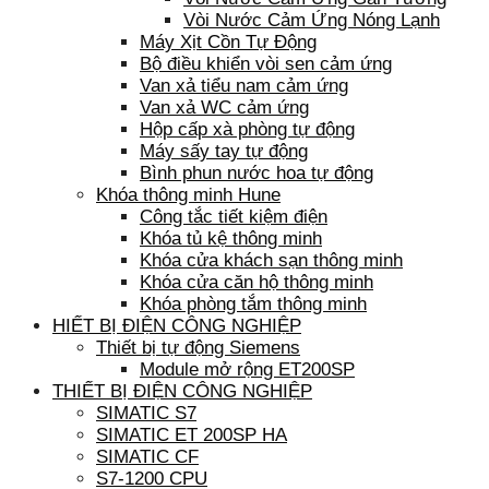
Vòi Nước Cảm Ứng Nóng Lạnh
Máy Xịt Cồn Tự Động
Bộ điều khiển vòi sen cảm ứng
Van xả tiểu nam cảm ứng
Van xả WC cảm ứng
Hộp cấp xà phòng tự động
Máy sấy tay tự động
Bình phun nước hoa tự động
Khóa thông minh Hune
Công tắc tiết kiệm điện
Khóa tủ kệ thông minh
Khóa cửa khách sạn thông minh
Khóa cửa căn hộ thông minh
Khóa phòng tắm thông minh
HIẾT BỊ ĐIỆN CÔNG NGHIỆP
Thiết bị tự động Siemens
Module mở rộng ET200SP
THIẾT BỊ ĐIỆN CÔNG NGHIỆP
SIMATIC S7
SIMATIC ET 200SP HA
SIMATIC CF
S7-1200 CPU