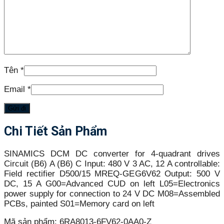
Tên
*
Email
*
Chi Tiết Sản Phẩm
SINAMICS DCM DC converter for 4-quadrant drives
Circuit (B6) A (B6) C Input: 480 V 3 AC, 12 A controllable:
Field rectifier D500/15 MREQ-GEG6V62 Output: 500 V
DC, 15 A G00=Advanced CUD on left L05=Electronics
power supply for connection to 24 V DC M08=Assembled
PCBs, painted S01=Memory card on left
Mã sản phẩm:
6RA8013-6FV62-0AA0-Z