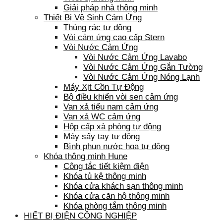
Giải pháp nhà thông minh
Thiết Bị Vệ Sinh Cảm Ứng
Thùng rác tự động
Vòi cảm ứng cao cấp Stern
Vòi Nước Cảm Ứng
Vòi Nước Cảm Ứng Lavabo
Vòi Nước Cảm Ứng Gắn Tường
Vòi Nước Cảm Ứng Nóng Lạnh
Máy Xịt Cồn Tự Động
Bộ điều khiển vòi sen cảm ứng
Van xả tiểu nam cảm ứng
Van xả WC cảm ứng
Hộp cấp xà phòng tự động
Máy sấy tay tự động
Bình phun nước hoa tự động
Khóa thông minh Hune
Công tắc tiết kiệm điện
Khóa tủ kệ thông minh
Khóa cửa khách sạn thông minh
Khóa cửa căn hộ thông minh
Khóa phòng tắm thông minh
HIẾT BỊ ĐIỆN CÔNG NGHIỆP