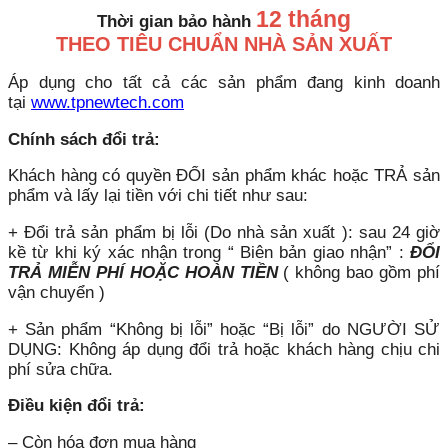
12 tháng
Thời gian bảo hành
THEO TIÊU CHUẨN NHÀ SẢN XUẤT
Áp dụng cho tất cả các sản phẩm đang kinh doanh
tại
www.tpnewtech.com
Chính sách đổi trả:
Khách hàng có quyền ĐỔI sản phẩm khác hoặc TRẢ sản
phẩm và lấy lại tiền với chi tiết như sau:
+ Đổi trả sản phẩm bị lỗi (Do nhà sản xuất ): sau 24 giờ
kề từ khi ký xác nhận trong “ Biên bản giao nhận” :
ĐỔI
TRẢ MIỄN PHÍ HOẶC HOÀN TIỀN
( không bao gồm phí
vận chuyển )
+ Sản phẩm “Không bị lỗi” hoặc “Bị lỗi” do NGƯỜI SỬ
DỤNG: Không áp dụng đổi trả hoặc khách hàng chịu chi
phí sửa chữa.
Điều kiện đổi trả:
– Còn hóa đơn mua hàng