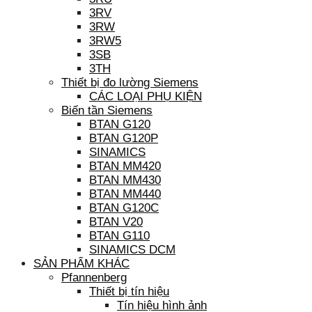
3RV
3RW
3RW5
3SB
3TH
Thiết bị đo lường Siemens
CÁC LOẠI PHỤ KIỆN
Biến tần Siemens
BTAN G120
BTAN G120P
SINAMICS
BTAN MM420
BTAN MM430
BTAN MM440
BTAN G120C
BTAN V20
BTAN G110
SINAMICS DCM
SẢN PHẨM KHÁC
Pfannenberg
Thiết bị tín hiệu
Tín hiệu hình ảnh