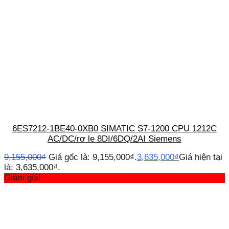
6ES7212-1BE40-0XB0 SIMATIC S7-1200 CPU 1212C
AC/DC/rơ le 8DI/6DQ/2AI Siemens
9,155,000
₫
Giá gốc là: 9,155,000₫.
3,635,000
₫
Giá hiện tại
là: 3,635,000₫.
Giảm giá!