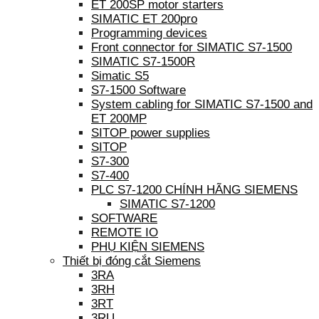
ET 200SP motor starters
SIMATIC ET 200pro
Programming devices
Front connector for SIMATIC S7-1500
SIMATIC S7-1500R
Simatic S5
S7-1500 Software
System cabling for SIMATIC S7-1500 and
ET 200MP
SITOP power supplies
SITOP
S7-300
S7-400
PLC S7-1200 CHÍNH HÃNG SIEMENS
SIMATIC S7-1200
SOFTWARE
REMOTE IO
PHỤ KIỆN SIEMENS
Thiết bị đóng cắt Siemens
3RA
3RH
3RT
3RU