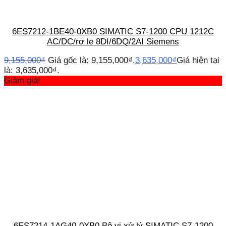
6ES7212-1BE40-0XB0 SIMATIC S7-1200 CPU 1212C
AC/DC/rơ le 8DI/6DQ/2AI Siemens
9,155,000
₫
Giá gốc là: 9,155,000₫.
3,635,000
₫
Giá hiện tại
là: 3,635,000₫.
Giảm giá!
6ES7214-1AG40-0XB0 Bộ vi xử lý SIMATIC S7-1200