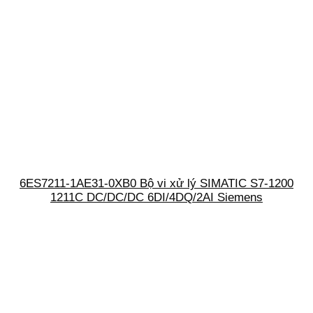
6ES7211-1AE31-0XB0 Bộ vi xử lý SIMATIC S7-1200
1211C DC/DC/DC 6DI/4DQ/2AI Siemens