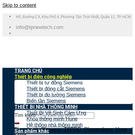
Skip to content
H5, Đường C4, Khu Phố 4, Phường Tân Thới Nhất, Quận 12, TP. HCM
info@tpnewtech.com
TRANG CHỦ
Thiết bị điện công nghiệp
Thiết bị tự động Siemens
Thiết bị đóng cắt Siemens
Thiết bị đo lường Siemens
Biến tần Siemens
THIẾT BỊ NHÀ THÔNG MINH
Thiết Bị Vệ Sinh Cảm Ứng
Tìm kiếm:
Khóa thông minh Hune
Hệ thống nhà thông minh
Tìm nhanh:
Siemens
,
TPPRO
,
Pfannenberg
,
Hune
,
Sản phẩm khác