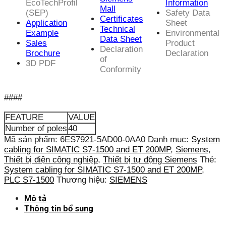
EcoTechProfil
Information
Mall
(SEP)
Safety Data
Certificates
Application
Sheet
Technical
Example
Environmental
Data Sheet
Sales
Product
Declaration
Brochure
Declaration
of
3D PDF
Conformity
####
FEATURE
VALUE
Number of poles
40
Mã sản phẩm:
6ES7921-5AD00-0AA0
Danh mục:
System
cabling for SIMATIC S7-1500 and ET 200MP
,
Siemens
,
Thiết bị điện công nghiệp
,
Thiết bị tự động Siemens
Thẻ:
System cabling for SIMATIC S7-1500 and ET 200MP
,
PLC S7-1500
Thương hiệu:
SIEMENS
Mô tả
Thông tin bổ sung