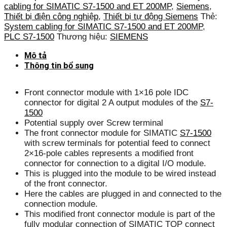
cabling for SIMATIC S7-1500 and ET 200MP
,
Siemens
,
Thiết bị điện công nghiệp
,
Thiết bị tự động Siemens
Thẻ:
System cabling for SIMATIC S7-1500 and ET 200MP
,
PLC S7-1500
Thương hiệu:
SIEMENS
Mô tả
Thông tin bổ sung
Front connector module with 1×16 pole IDC
connector for digital 2 A output modules of the
S7-
1500
Potential supply over Screw terminal
The front connector module for SIMATIC
S7-1500
with screw terminals for potential feed to connect
2×16-pole cables represents a modified front
connector for connection to a digital I/O module.
This is plugged into the module to be wired instead
of the front connector.
Here the cables are plugged in and connected to the
connection module.
This modified front connector module is part of the
fully modular connection of SIMATIC TOP connect