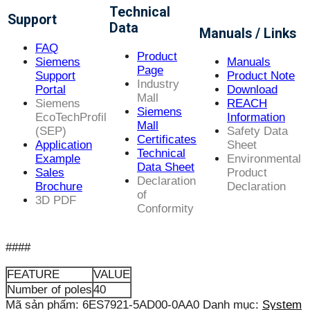
Technical
Support
Data
Manuals / Links
FAQ
Product
Siemens
Manuals
Page
Support
Product Note
Industry
Portal
Download
Mall
Siemens
REACH
Siemens
EcoTechProfil
Information
Mall
(SEP)
Safety Data
Certificates
Application
Sheet
Technical
Example
Environmental
Data Sheet
Sales
Product
Declaration
Brochure
Declaration
of
3D PDF
Conformity
####
FEATURE
VALUE
Number of poles
40
Mã sản phẩm:
6ES7921-5AD00-0AA0
Danh mục:
System