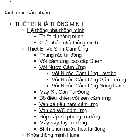
Danh mục sản phẩm
THIẾT BỊ NHÀ THÔNG MINH
Hệ thống nhà thông minh
Thiết bị thông minh
Giải pháp nhà thông minh
Thiết Bị Vệ Sinh Cảm Ứng
Thùng rác tự động
Vòi cảm ứng cao cấp Stern
Vòi Nước Cảm Ứng
Vòi Nước Cảm Ứng Lavabo
Vòi Nước Cảm Ứng Gắn Tường
Vòi Nước Cảm Ứng Nóng Lạnh
Máy Xịt Cồn Tự Động
Bộ điều khiển vòi sen cảm ứng
Van xả tiểu nam cảm ứng
Van xả WC cảm ứng
Hộp cấp xà phòng tự động
Máy sấy tay tự động
Bình phun nước hoa tự động
Khóa thông minh Hune