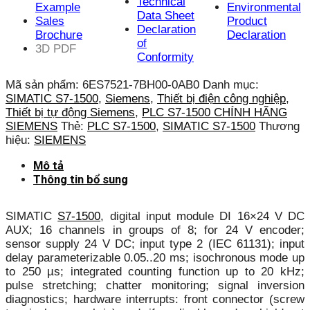
Technical
Example
Environmental
Data Sheet
Sales
Product
Declaration
Brochure
Declaration
of
3D PDF
Conformity
Mã sản phẩm:
6ES7521-7BH00-0AB0
Danh mục:
SIMATIC S7-1500
,
Siemens
,
Thiết bị điện công nghiệp
,
Thiết bị tự động Siemens
,
PLC S7-1500 CHÍNH HÃNG
SIEMENS
Thẻ:
PLC S7-1500
,
SIMATIC S7-1500
Thương
hiệu:
SIEMENS
Mô tả
Thông tin bổ sung
SIMATIC
S7-1500
, digital input module DI 16×24 V DC
AUX; 16 channels in groups of 8; for 24 V encoder;
sensor supply 24 V DC; input type 2 (IEC 61131); input
delay parameterizable 0.05..20 ms; isochronous mode up
to 250 µs; integrated counting function up to 20 kHz;
pulse stretching; chatter monitoring; signal inversion
diagnostics; hardware interrupts: front connector (screw