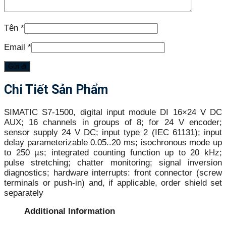
Tên
*
Email
*
Chi Tiết Sản Phẩm
SIMATIC S7-1500, digital input module DI 16×24 V DC
AUX; 16 channels in groups of 8; for 24 V encoder;
sensor supply 24 V DC; input type 2 (IEC 61131); input
delay parameterizable 0.05..20 ms; isochronous mode up
to 250 µs; integrated counting function up to 20 kHz;
pulse stretching; chatter monitoring; signal inversion
diagnostics; hardware interrupts: front connector (screw
terminals or push-in) and, if applicable, order shield set
separately
Additional Information