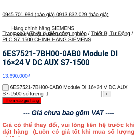
0945.701.984 (báo giá)
0913.832.029 (báo giá)
Hàng chính hãng SIEMENS
Trang chủ
/
Thiết bị điện công nghiệp
/
Thiết Bị Tự Động
/
Freeship nội thành HCM
PLC S7-1500 CHÍNH HÃNG SIEMENS
6ES7521-7BH00-0AB0 Module DI
16×24 V DC AUX S7-1500
13,690,000
₫
6ES7521-7BH00-0AB0 Module DI 16×24 V DC AUX
S7-1500 số lượng
Thêm vào giỏ hàng
--- Giá chưa bao gồm VAT ----
Giá có thể thay đổi, vui lòng liên hệ trước khi
đặt hàng
(Luôn có giá tốt khi mua số lượng