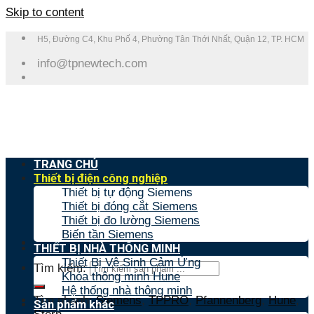
Skip to content
H5, Đường C4, Khu Phố 4, Phường Tân Thới Nhất, Quận 12, TP. HCM
info@tpnewtech.com
TRANG CHỦ
Thiết bị điện công nghiệp
Thiết bị tự động Siemens
Thiết bị đóng cắt Siemens
Thiết bị đo lường Siemens
Biến tần Siemens
THIẾT BỊ NHÀ THÔNG MINH
Thiết Bị Vệ Sinh Cảm Ứng
Tìm kiếm:
Khóa thông minh Hune
Hệ thống nhà thông minh
Tìm nhanh:
Siemens
,
TPPRO
,
Pfannenberg
,
Hune
,
Sản phẩm khác