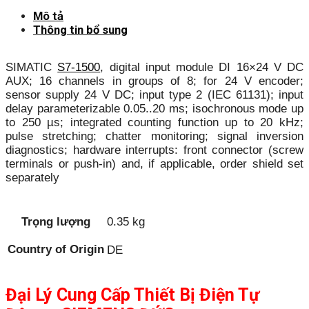
Mô tả
Thông tin bổ sung
SIMATIC
S7-1500
, digital input module DI 16×24 V DC
AUX; 16 channels in groups of 8; for 24 V encoder;
sensor supply 24 V DC; input type 2 (IEC 61131); input
delay parameterizable 0.05..20 ms; isochronous mode up
to 250 µs; integrated counting function up to 20 kHz;
pulse stretching; chatter monitoring; signal inversion
diagnostics; hardware interrupts: front connector (screw
terminals or push-in) and, if applicable, order shield set
separately
Trọng lượng
0.35 kg
Country of Origin
DE
Đại Lý Cung Cấp Thiết Bị Điện Tự