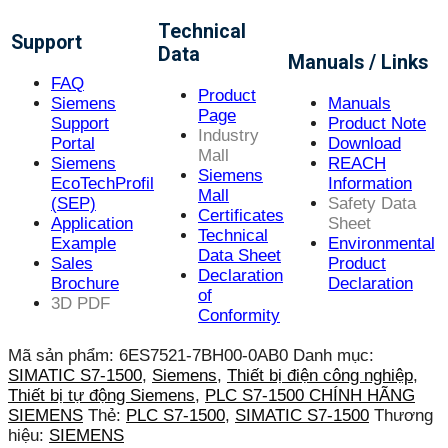
Technical
Support
Data
Manuals / Links
FAQ
Product
Siemens
Manuals
Page
Support
Product Note
Industry
Portal
Download
Mall
Siemens
REACH
Siemens
EcoTechProfil
Information
Mall
(SEP)
Safety Data
Certificates
Application
Sheet
Technical
Example
Environmental
Data Sheet
Sales
Product
Declaration
Brochure
Declaration
of
3D PDF
Conformity
Mã sản phẩm:
6ES7521-7BH00-0AB0
Danh mục:
SIMATIC S7-1500
,
Siemens
,
Thiết bị điện công nghiệp
,
Thiết bị tự động Siemens
,
PLC S7-1500 CHÍNH HÃNG
SIEMENS
Thẻ:
PLC S7-1500
,
SIMATIC S7-1500
Thương
hiệu:
SIEMENS