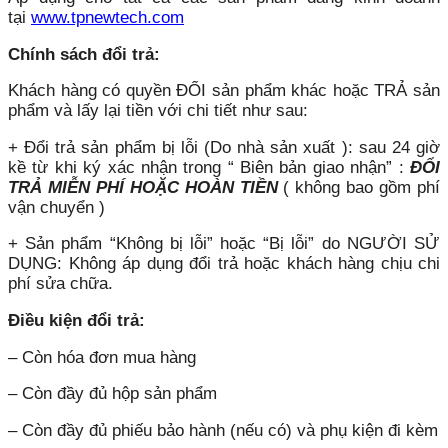
tại
www.tpnewtech.com
Chính sách đổi trả:
Khách hàng có quyền ĐỔI sản phẩm khác hoặc TRẢ sản
phẩm và lấy lại tiền với chi tiết như sau:
+ Đổi trả sản phẩm bị lỗi (Do nhà sản xuất ): sau 24 giờ
kề từ khi ký xác nhận trong “ Biên bản giao nhận” :
ĐỔI
TRẢ MIỄN PHÍ HOẶC HOÀN TIỀN
( không bao gồm phí
vận chuyển )
+ Sản phẩm “Không bị lỗi” hoặc “Bị lỗi” do NGƯỜI SỬ
DỤNG: Không áp dụng đổi trả hoặc khách hàng chịu chi
phí sửa chữa.
Điều kiện đổi trả:
– Còn hóa đơn mua hàng
– Còn đầy đủ hộp sản phẩm
– Còn đầy đủ phiếu bảo hành (nếu có) và phụ kiện đi kèm