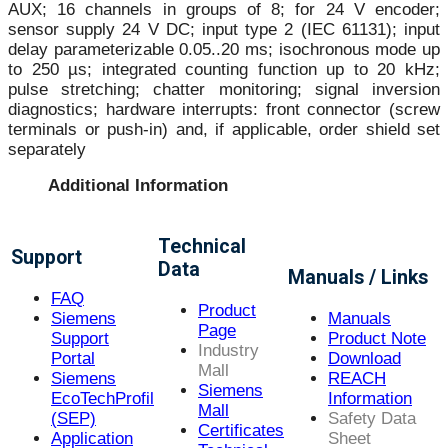
AUX; 16 channels in groups of 8; for 24 V encoder;
sensor supply 24 V DC; input type 2 (IEC 61131); input
delay parameterizable 0.05..20 ms; isochronous mode up
to 250 µs; integrated counting function up to 20 kHz;
pulse stretching; chatter monitoring; signal inversion
diagnostics; hardware interrupts: front connector (screw
terminals or push-in) and, if applicable, order shield set
separately
Additional Information
Technical
Support
Data
Manuals / Links
FAQ
Product
Siemens
Manuals
Page
Support
Product Note
Industry
Portal
Download
Mall
Siemens
REACH
Siemens
EcoTechProfil
Information
Mall
(SEP)
Safety Data
Certificates
Application
Sheet