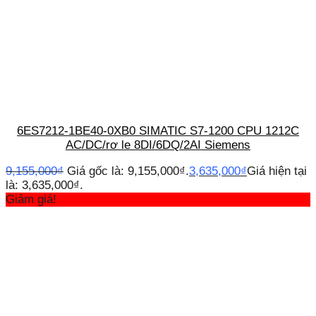
6ES7212-1BE40-0XB0 SIMATIC S7-1200 CPU 1212C
AC/DC/rơ le 8DI/6DQ/2AI Siemens
9,155,000
₫
Giá gốc là: 9,155,000₫.
3,635,000
₫
Giá hiện tại
là: 3,635,000₫.
Giảm giá!