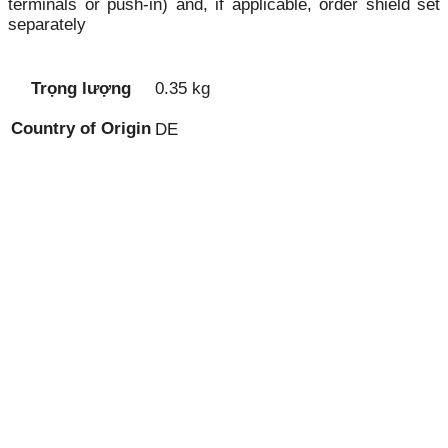
terminals or push-in) and, if applicable, order shield set
separately
Trọng lượng
0.35 kg
Country of Origin
DE