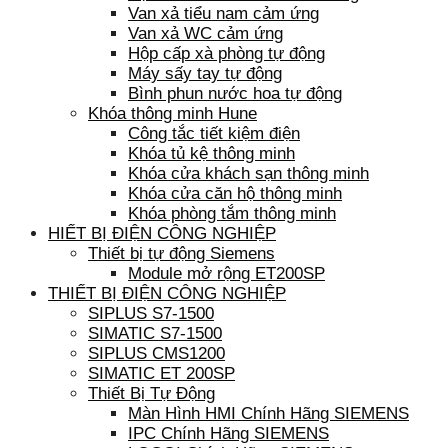
Van xả tiểu nam cảm ứng
Van xả WC cảm ứng
Hộp cấp xà phòng tự động
Máy sấy tay tự động
Bình phun nước hoa tự động
Khóa thông minh Hune
Công tắc tiết kiệm điện
Khóa tủ kệ thông minh
Khóa cửa khách sạn thông minh
Khóa cửa căn hộ thông minh
Khóa phòng tắm thông minh
HIẾT BỊ ĐIỆN CÔNG NGHIỆP
Thiết bị tự động Siemens
Module mở rộng ET200SP
THIẾT BỊ ĐIỆN CÔNG NGHIỆP
SIPLUS S7-1500
SIMATIC S7-1500
SIPLUS CMS1200
SIMATIC ET 200SP
Thiết Bị Tự Động
Màn Hình HMI Chính Hãng SIEMENS
IPC Chính Hãng SIEMENS