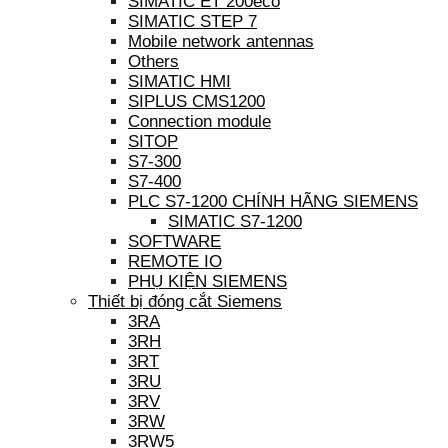
SIMATIC ET 200eco
SIMATIC STEP 7
Mobile network antennas
Others
SIMATIC HMI
SIPLUS CMS1200
Connection module
SITOP
S7-300
S7-400
PLC S7-1200 CHÍNH HÃNG SIEMENS
SIMATIC S7-1200
SOFTWARE
REMOTE IO
PHỤ KIỆN SIEMENS
Thiết bị đóng cắt Siemens
3RA
3RH
3RT
3RU
3RV
3RW
3RW5