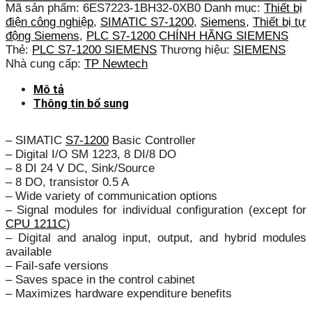
Mã sản phẩm:
6ES7223-1BH32-0XB0
Danh mục:
Thiết bị
điện công nghiệp
,
SIMATIC S7-1200
,
Siemens
,
Thiết bị tự
động Siemens
,
PLC S7-1200 CHÍNH HÃNG SIEMENS
Thẻ:
PLC S7-1200 SIEMENS
Thương hiệu:
SIEMENS
Nhà cung cấp:
TP Newtech
Mô tả
Thông tin bổ sung
– SIMATIC
S7-1200
Basic Controller
– Digital I/O SM 1223, 8 DI/8 DO
– 8 DI 24 V DC, Sink/Source
– 8 DO, transistor 0.5 A
– Wide variety of communication options
– Signal modules for individual configuration (except for
CPU 1211C
)
– Digital and analog input, output, and hybrid modules
available
– Fail-safe versions
– Saves space in the control cabinet
– Maximizes hardware expenditure benefits