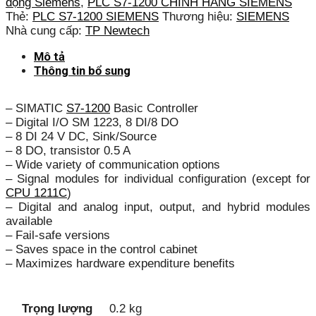
động Siemens
,
PLC S7-1200 CHÍNH HÃNG SIEMENS
Thẻ:
PLC S7-1200 SIEMENS
Thương hiệu:
SIEMENS
Nhà cung cấp:
TP Newtech
Mô tả
Thông tin bổ sung
– SIMATIC
S7-1200
Basic Controller
– Digital I/O SM 1223, 8 DI/8 DO
– 8 DI 24 V DC, Sink/Source
– 8 DO, transistor 0.5 A
– Wide variety of communication options
– Signal modules for individual configuration (except for
CPU 1211C
)
– Digital and analog input, output, and hybrid modules
available
– Fail-safe versions
– Saves space in the control cabinet
– Maximizes hardware expenditure benefits
Trọng lượng
0.2 kg