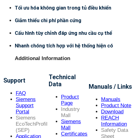
Tối ưu hóa không gian trong tủ điều khiển
Giảm thiểu chi phí phần cứng
Cấu hình tùy chỉnh đáp ứng nhu cầu cụ thể
Nhanh chóng tích hợp với hệ thống hiện có
Additional Information
Technical
Support
Data
Manuals / Links
FAQ
Product
Siemens
Manuals
Page
Support
Product Note
Industry
Portal
Download
Mall
Siemens
REACH
Siemens
EcoTechProfil
Information
Mall
(SEP)
Safety Data
Certificates
Application
Sheet