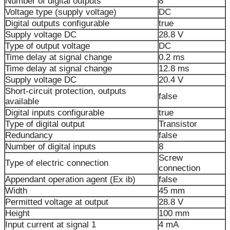
Number of digital outputs
8
Voltage type (supply voltage)
DC
Digital outputs configurable
true
Supply voltage DC
28.8 V
Type of output voltage
DC
Time delay at signal change
0.2 ms
Time delay at signal change
12.8 ms
Supply voltage DC
20.4 V
Short-circuit protection, outputs
false
available
Digital inputs configurable
true
Type of digital output
Transistor
Redundancy
false
Number of digital inputs
8
Screw
Type of electric connection
connection
Appendant operation agent (Ex ib)
false
Width
45 mm
Permitted voltage at output
28.8 V
Height
100 mm
Input current at signal 1
4 mA