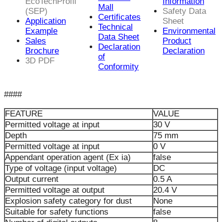
EcoTechProfil
Information
Mall
(SEP)
Safety Data
Certificates
Application
Sheet
Technical
Example
Environmental
Data Sheet
Sales
Product
Declaration
Brochure
Declaration
of
3D PDF
Conformity
####
FEATURE
VALUE
Permitted voltage at input
30 V
Depth
75 mm
Permitted voltage at input
0 V
Appendant operation agent (Ex ia)
false
Type of voltage (input voltage)
DC
Output current
0.5 A
Permitted voltage at output
20.4 V
Explosion safety category for dust
None
Suitable for safety functions
false