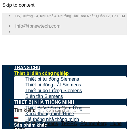
Skip to content
H5, Đường C4, Khu Phố 4, Phường Tân Thới Nhất, Quận 12, TP. HCM
info@tpnewtech.com
TRANG CHỦ
Thiết bị điện công nghiệp
Thiết bị tự động Siemens
Thiết bị đóng cắt Siemens
Thiết bị đo lường Siemens
Biến tần Siemens
THIẾT BỊ NHÀ THÔNG MINH
Thiết Bị Vệ Sinh Cảm Ứng
Tìm kiếm:
Khóa thông minh Hune
Hệ thống nhà thông minh
Tìm nhanh:
Siemens
,
TPPRO
,
Pfannenberg
,
Hune
,
Sản phẩm khác