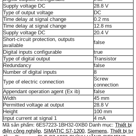
Supply voltage DC
28.8 V
Type of output voltage
DC
Time delay at signal change
0.2 ms
Time delay at signal change
12.8 ms
Supply voltage DC
20.4 V
Short-circuit protection, outputs
false
available
Digital inputs configurable
true
Type of digital output
Transistor
Redundancy
false
Number of digital inputs
8
Screw
Type of electric connection
connection
Appendant operation agent (Ex ib)
false
Width
45 mm
Permitted voltage at output
28.8 V
Height
100 mm
Input current at signal 1
4 mA
Mã sản phẩm:
6ES7223-1BH32-0XB0
Danh mục:
Thiết bị
điện công nghiệp
,
SIMATIC S7-1200
,
Siemens
,
Thiết bị tự