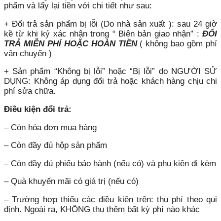
phẩm và lấy lại tiền với chi tiết như sau:
+ Đổi trả sản phẩm bị lỗi (Do nhà sản xuất ): sau 24 giờ
kề từ khi ký xác nhận trong “ Biên bản giao nhận” :
ĐỔI
TRẢ MIỄN PHÍ HOẶC HOÀN TIỀN
( không bao gồm phí
vận chuyển )
+ Sản phẩm “Không bị lỗi” hoặc “Bị lỗi” do NGƯỜI SỬ
DỤNG: Không áp dụng đổi trả hoặc khách hàng chịu chi
phí sửa chữa.
Điều kiện đổi trả:
– Còn hóa đơn mua hàng
– Còn đầy đủ hộp sản phẩm
– Còn đầy đủ phiếu bảo hành (nếu có) và phụ kiện đi kèm
– Quà khuyến mãi có giá trị (nếu có)
– Trường hợp thiếu các điều kiện trên: thu phí theo qui
định. Ngoài ra, KHÔNG thu thêm bất kỳ phí nào khác