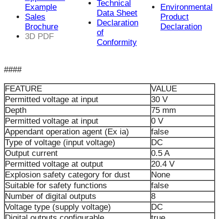
Technical
Example
Environmental
Data Sheet
Sales
Product
Declaration
Brochure
Declaration
of
3D PDF
Conformity
####
FEATURE
VALUE
Permitted voltage at input
30 V
Depth
75 mm
Permitted voltage at input
0 V
Appendant operation agent (Ex ia)
false
Type of voltage (input voltage)
DC
Output current
0.5 A
Permitted voltage at output
20.4 V
Explosion safety category for dust
None
Suitable for safety functions
false
Number of digital outputs
8
Voltage type (supply voltage)
DC
Digital outputs configurable
true