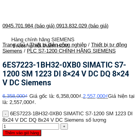
0945.701.984 (báo giá)
0913.832.029 (báo giá)
Hàng chính hãng SIEMENS
Trang chủ
/
Thiết bị điện công nghiệp
/
Thiết bị tự động
Freeship nội thành HCM
Siemens
/
PLC S7-1200 CHÍNH HÃNG SIEMENS
6ES7223-1BH32-0XB0 SIMATIC S7-
1200 SM 1223 DI 8×24 V DC DQ 8×24
V DC Siemens
6,358,000
₫
Giá gốc là: 6,358,000₫.
2,557,000
₫
Giá hiện tại
là: 2,557,000₫.
6ES7223-1BH32-0XB0 SIMATIC S7-1200 SM 1223 DI
8x24 V DC DQ 8x24 V DC Siemens số lượng
Thêm vào giỏ hàng