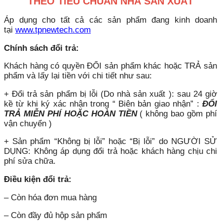
THEO TIÊU CHUẨN NHÀ SẢN XUẤT
Áp dụng cho tất cả các sản phẩm đang kinh doanh
tại
www.tpnewtech.com
Chính sách đổi trả:
Khách hàng có quyền ĐỔI sản phẩm khác hoặc TRẢ sản
phẩm và lấy lại tiền với chi tiết như sau:
+ Đổi trả sản phẩm bị lỗi (Do nhà sản xuất ): sau 24 giờ
kề từ khi ký xác nhận trong “ Biên bản giao nhận” :
ĐỔI
TRẢ MIỄN PHÍ HOẶC HOÀN TIỀN
( không bao gồm phí
vận chuyển )
+ Sản phẩm “Không bị lỗi” hoặc “Bị lỗi” do NGƯỜI SỬ
DỤNG: Không áp dụng đổi trả hoặc khách hàng chịu chi
phí sửa chữa.
Điều kiện đổi trả:
– Còn hóa đơn mua hàng
– Còn đầy đủ hộp sản phẩm