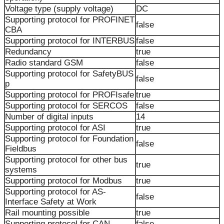
Voltage type (supply voltage)
DC
Supporting protocol for PROFINET
false
CBA
Supporting protocol for INTERBUS
false
Redundancy
true
Radio standard GSM
false
Supporting protocol for SafetyBUS
false
p
Supporting protocol for PROFIsafe
true
Supporting protocol for SERCOS
false
Number of digital inputs
14
Supporting protocol for ASI
true
Supporting protocol for Foundation
false
Fieldbus
Supporting protocol for other bus
true
systems
Supporting protocol for Modbus
true
Supporting protocol for AS-
false
Interface Safety at Work
Rail mounting possible
true
Supporting protocol for CAN
false