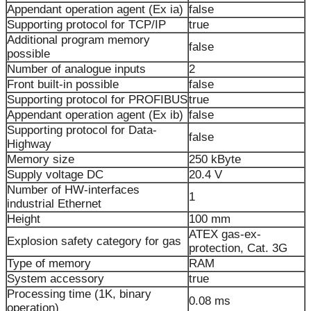
Appendant operation agent (Ex ia)
false
Supporting protocol for TCP/IP
true
Additional program memory
false
possible
Number of analogue inputs
2
Front built-in possible
false
Supporting protocol for PROFIBUS
true
Appendant operation agent (Ex ib)
false
Supporting protocol for Data-
false
Highway
Memory size
250 kByte
Supply voltage DC
20.4 V
Number of HW-interfaces
1
industrial Ethernet
Height
100 mm
ATEX gas-ex-
Explosion safety category for gas
protection, Cat. 3G
Type of memory
RAM
System accessory
true
Processing time (1K, binary
0.08 ms
operation)