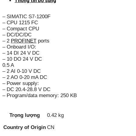
Thông tin bổ sung
– SIMATIC S7-1200F
– CPU 1215 FC
– Compact CPU
– DC/DC/DC
– 2
PROFINET
ports
– Onboard I/O:
– 14 DI 24 V DC
– 10 DO 24 V DC
0.5 A
– 2 AI 0-10 V DC
– 2 AO 0-20 mA DC
– Power supply:
– DC 20.4-28.8 V DC
– Program/data memory: 250 KB
Trọng lượng
0.42 kg
Country of Origin
CN