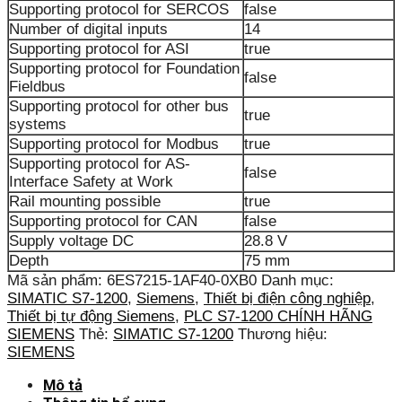
Supporting protocol for SERCOS
false
Number of digital inputs
14
Supporting protocol for ASI
true
Supporting protocol for Foundation
false
Fieldbus
Supporting protocol for other bus
true
systems
Supporting protocol for Modbus
true
Supporting protocol for AS-
false
Interface Safety at Work
Rail mounting possible
true
Supporting protocol for CAN
false
Supply voltage DC
28.8 V
Depth
75 mm
Mã sản phẩm:
6ES7215-1AF40-0XB0
Danh mục:
SIMATIC S7-1200
,
Siemens
,
Thiết bị điện công nghiệp
,
Thiết bị tự động Siemens
,
PLC S7-1200 CHÍNH HÃNG
SIEMENS
Thẻ:
SIMATIC S7-1200
Thương hiệu:
SIEMENS
Mô tả