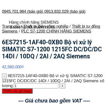
0945.701.984 (báo giá)
0913.832.029 (báo giá)
Hàng chính hãng SIEMENS
Trang chủ
/
Thiết bị điện công nghiệp
/
Thiết bị tự động
Freeship nội thành HCM
Siemens
/
PLC S7-1200 CHÍNH HÃNG SIEMENS
6ES7215-1AF40-0XB0 Bộ vi xử lý
SIMATIC S7-1200 1215FC DC/DC/DC
14DI / 10DQ / 2AI / 2AQ Siemens
42,560,000
₫
6ES7215-1AF40-0XB0 Bộ vi xử lý SIMATIC S7-1200
1215FC DC/DC/DC 14DI / 10DQ / 2AI / 2AQ Siemens số
lượng
Thêm vào giỏ hàng
--- Giá chưa bao gồm VAT ----