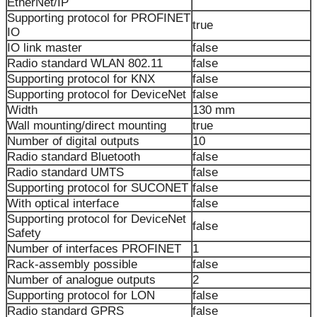
EtherNet/IP
Supporting protocol for PROFINET
true
IO
IO link master
false
Radio standard WLAN 802.11
false
Supporting protocol for KNX
false
Supporting protocol for DeviceNet
false
Width
130 mm
Wall mounting/direct mounting
true
Number of digital outputs
10
Radio standard Bluetooth
false
Radio standard UMTS
false
Supporting protocol for SUCONET
false
With optical interface
false
Supporting protocol for DeviceNet
false
Safety
Number of interfaces PROFINET
1
Rack-assembly possible
false
Number of analogue outputs
2
Supporting protocol for LON
false
Radio standard GPRS
false