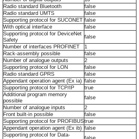
Radio standard Bluetooth
false
Radio standard UMTS
false
Supporting protocol for SUCONET
false
With optical interface
false
Supporting protocol for DeviceNet
false
Safety
Number of interfaces PROFINET
1
Rack-assembly possible
false
Number of analogue outputs
2
Supporting protocol for LON
false
Radio standard GPRS
false
Appendant operation agent (Ex ia)
false
Supporting protocol for TCP/IP
true
Additional program memory
false
possible
Number of analogue inputs
2
Front built-in possible
false
Supporting protocol for PROFIBUS
true
Appendant operation agent (Ex ib)
false
Supporting protocol for Data-
false