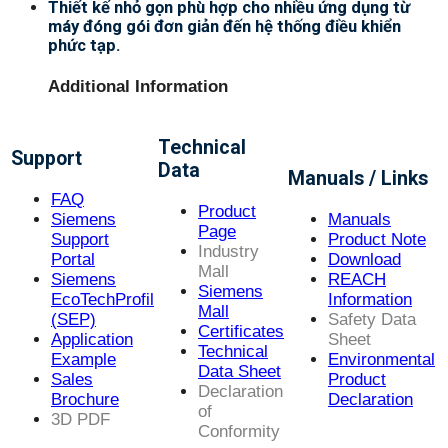
Thiết kế nhỏ gọn phù hợp cho nhiều ứng dụng từ
máy đóng gói đơn giản đến hệ thống điều khiển
phức tạp.
Additional Information
Technical
Support
Data
Manuals / Links
FAQ
Product
Siemens
Manuals
Page
Support
Product Note
Industry
Portal
Download
Mall
Siemens
REACH
Siemens
EcoTechProfil
Information
Mall
(SEP)
Safety Data
Certificates
Application
Sheet
Technical
Example
Environmental
Data Sheet
Sales
Product
Declaration
Brochure
Declaration
of
3D PDF
Conformity