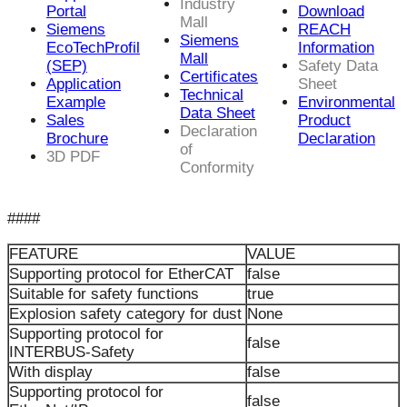
Industry
Portal
Download
Mall
Siemens
REACH
Siemens
EcoTechProfil
Information
Mall
(SEP)
Safety Data
Certificates
Application
Sheet
Technical
Example
Environmental
Data Sheet
Sales
Product
Declaration
Brochure
Declaration
of
3D PDF
Conformity
####
FEATURE
VALUE
Supporting protocol for EtherCAT
false
Suitable for safety functions
true
Explosion safety category for dust
None
Supporting protocol for
false
INTERBUS-Safety
With display
false
Supporting protocol for
false