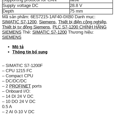
Supply voltage DC
28.8 V
Depth
75 mm
Mã sản phẩm:
6ES7215-1AF40-0XB0
Danh mục:
SIMATIC S7-1200
,
Siemens
,
Thiết bị điện công nghiệp
,
Thiết bị tự động Siemens
,
PLC S7-1200 CHÍNH HÃNG
SIEMENS
Thẻ:
SIMATIC S7-1200
Thương hiệu:
SIEMENS
Mô tả
Thông tin bổ sung
– SIMATIC S7-1200F
– CPU 1215 FC
– Compact CPU
– DC/DC/DC
– 2
PROFINET
ports
– Onboard I/O:
– 14 DI 24 V DC
– 10 DO 24 V DC
0.5 A
– 2 AI 0-10 V DC