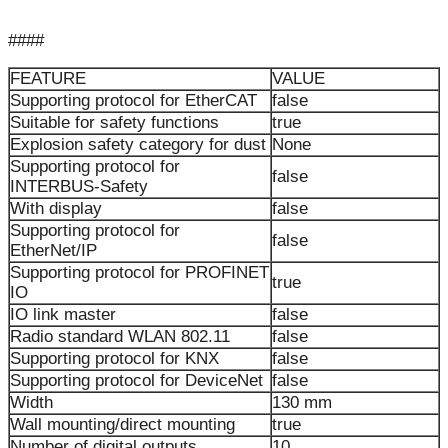
####
FEATURE
VALUE
Supporting protocol for EtherCAT
false
Suitable for safety functions
true
Explosion safety category for dust
None
Supporting protocol for
false
INTERBUS-Safety
With display
false
Supporting protocol for
false
EtherNet/IP
Supporting protocol for PROFINET
true
IO
IO link master
false
Radio standard WLAN 802.11
false
Supporting protocol for KNX
false
Supporting protocol for DeviceNet
false
Width
130 mm
Wall mounting/direct mounting
true
Number of digital outputs
10