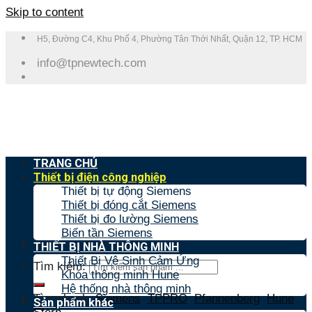
Skip to content
H5, Đường C4, Khu Phố 4, Phường Tân Thới Nhất, Quận 12, TP. HCM
info@tpnewtech.com
TRANG CHỦ
Thiết bị điện công nghiệp
Thiết bị tự động Siemens
Thiết bị đóng cắt Siemens
Thiết bị đo lường Siemens
Biến tần Siemens
THIẾT BỊ NHÀ THÔNG MINH
Thiết Bị Vệ Sinh Cảm Ứng
Tìm kiếm:
Khóa thông minh Hune
Hệ thống nhà thông minh
Tìm nhanh:
Siemens
,
TPPRO
,
Pfannenberg
,
Hune
,
Sản phẩm khác