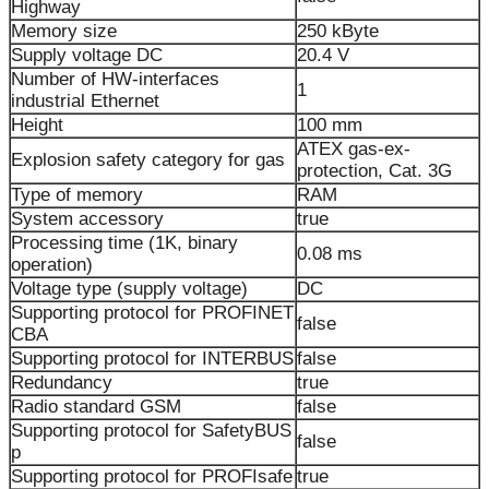
Highway
Memory size
250 kByte
Supply voltage DC
20.4 V
Number of HW-interfaces
1
industrial Ethernet
Height
100 mm
ATEX gas-ex-
Explosion safety category for gas
protection, Cat. 3G
Type of memory
RAM
System accessory
true
Processing time (1K, binary
0.08 ms
operation)
Voltage type (supply voltage)
DC
Supporting protocol for PROFINET
false
CBA
Supporting protocol for INTERBUS
false
Redundancy
true
Radio standard GSM
false
Supporting protocol for SafetyBUS
false
p
Supporting protocol for PROFIsafe
true