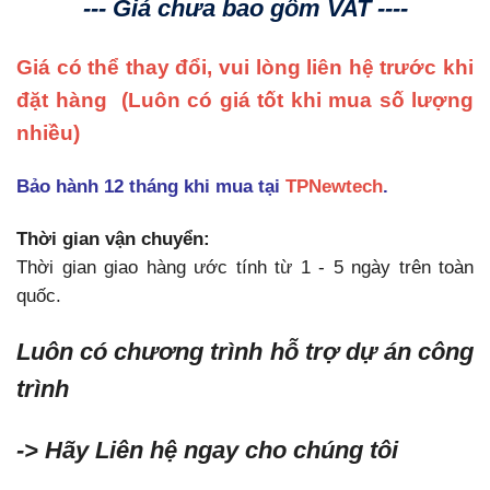
--- Giá chưa bao gồm VAT ----
vàng
500
Giá có thể thay đổi, vui lòng liên hệ trước khi
dải
Siemens
đặt hàng
(Luôn có giá tốt khi mua số lượng
số
nhiều)
lượng
Bảo hành 12 tháng khi mua tại
TPNewtech
.
Thời gian vận chuyển:
Thời gian giao hàng ước tính từ 1 - 5 ngày trên toàn
quốc.
Luôn có chương trình hỗ trợ dự án công
trình
-> Hãy Liên hệ ngay cho chúng tôi