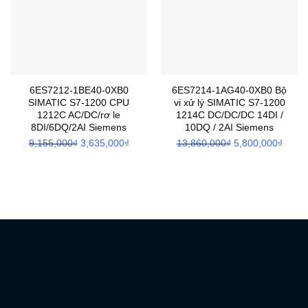
6ES7212-1BE40-0XB0
6ES7214-1AG40-0XB0 Bộ
SIMATIC S7-1200 CPU
vi xử lý SIMATIC S7-1200
1212C AC/DC/rơ le
1214C DC/DC/DC 14DI /
8DI/6DQ/2AI Siemens
10DQ / 2AI Siemens
9,155,000
₫
Giá
3,635,000
₫
Giá
13,860,000
₫
Giá
5,800,000
₫
Giá
gốc
hiện
gốc
hiện
là:
tại
là:
tại
9,155,000₫.
là:
13,860,000₫.
là:
3,635,000₫.
5,800