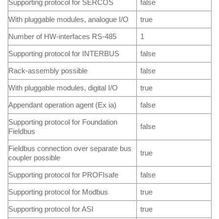
Supporting protocol for SERCOS
false
With pluggable modules, analogue I/O
true
Number of HW-interfaces RS-485
1
Supporting protocol for INTERBUS
false
Rack-assembly possible
false
With pluggable modules, digital I/O
true
Appendant operation agent (Ex ia)
false
Supporting protocol for Foundation
false
Fieldbus
Fieldbus connection over separate bus
true
coupler possible
Supporting protocol for PROFIsafe
false
Supporting protocol for Modbus
true
Supporting protocol for ASI
true