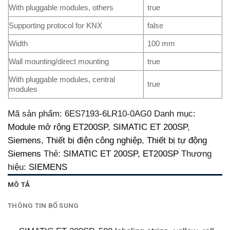
With pluggable modules, others
true
Supporting protocol for KNX
false
Width
100 mm
Wall mounting/direct mounting
true
With pluggable modules, central
true
modules
Mã sản phẩm:
6ES7193-6LR10-0AG0
Danh mục:
Module mở rộng ET200SP
,
SIMATIC ET 200SP
,
Siemens
,
Thiết bị điện công nghiệp
,
Thiết bị tự động
Siemens
Thẻ:
SIMATIC ET 200SP
,
ET200SP
Thương
hiệu:
SIEMENS
MÔ TẢ
THÔNG TIN BỔ SUNG