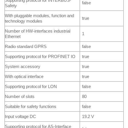
Supporting protocol for INTERBUS-
false
Safety
With pluggable modules, function and
true
technology modules
Number of HW-interfaces industrial
1
Ethernet
Radio standard GPRS
false
Supporting protocol for PROFINET IO
true
System accessory
true
With optical interface
true
Supporting protocol for LON
false
Number of slots
80
Suitable for safety functions
false
Input voltage DC
19.2 V
Supporting protocol for AS-Interface