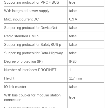
Supporting protocol for PROFIBUS
true
With integrated power supply
false
Max. input current DC
0.9 A
Supporting protocol for DeviceNet
false
Radio standard UMTS
false
Supporting protocol for SafetyBUS p
false
Supporting protocol for Data-Highway
false
Degree of protection (IP)
IP20
Number of interfaces PROFINET
1
Height
117 mm
IO link master
false
With bus coupler for modular station
true
connection