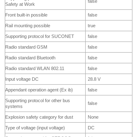
false
Safety at Work
Front built-in possible
false
Rail mounting possible
true
Supporting protocol for SUCONET
false
Radio standard GSM
false
Radio standard Bluetooth
false
Radio standard WLAN 802.11
false
Input voltage DC
28.8 V
Appendant operation agent (Ex ib)
false
Supporting protocol for other bus
false
systems
Explosion safety category for dust
None
Type of voltage (input voltage)
DC