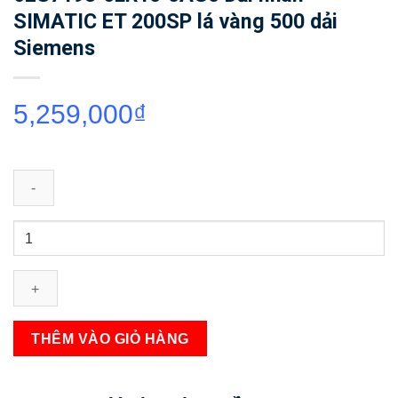
SIMATIC ET 200SP lá vàng 500 dải
Siemens
5,259,000
₫
6ES7193-
6LR10-
0AG0
Dải
nhãn
SIMATIC
THÊM VÀO GIỎ HÀNG
ET
200SP
lá