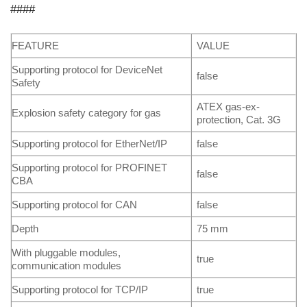
####
FEATURE
VALUE
Supporting protocol for DeviceNet
false
Safety
ATEX gas-ex-
Explosion safety category for gas
protection, Cat. 3G
Supporting protocol for EtherNet/IP
false
Supporting protocol for PROFINET
false
CBA
Supporting protocol for CAN
false
Depth
75 mm
With pluggable modules,
true
communication modules
Supporting protocol for TCP/IP
true