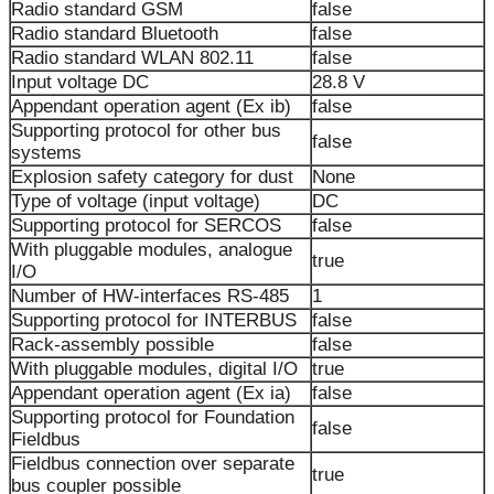
Radio standard GSM
false
Radio standard Bluetooth
false
Radio standard WLAN 802.11
false
Input voltage DC
28.8 V
Appendant operation agent (Ex ib)
false
Supporting protocol for other bus
false
systems
Explosion safety category for dust
None
Type of voltage (input voltage)
DC
Supporting protocol for SERCOS
false
With pluggable modules, analogue
true
I/O
Number of HW-interfaces RS-485
1
Supporting protocol for INTERBUS
false
Rack-assembly possible
false
With pluggable modules, digital I/O
true
Appendant operation agent (Ex ia)
false
Supporting protocol for Foundation
false
Fieldbus
Fieldbus connection over separate
true
bus coupler possible