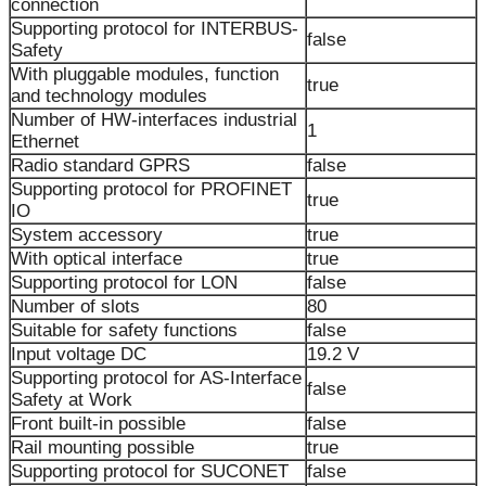
connection
Supporting protocol for INTERBUS-
false
Safety
With pluggable modules, function
true
and technology modules
Number of HW-interfaces industrial
1
Ethernet
Radio standard GPRS
false
Supporting protocol for PROFINET
true
IO
System accessory
true
With optical interface
true
Supporting protocol for LON
false
Number of slots
80
Suitable for safety functions
false
Input voltage DC
19.2 V
Supporting protocol for AS-Interface
false
Safety at Work
Front built-in possible
false
Rail mounting possible
true
Supporting protocol for SUCONET
false