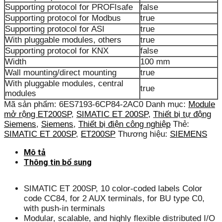
Supporting protocol for PROFIsafe
false
Supporting protocol for Modbus
true
Supporting protocol for ASI
true
With pluggable modules, others
true
Supporting protocol for KNX
false
Width
100 mm
Wall mounting/direct mounting
true
With pluggable modules, central
true
modules
Mã sản phẩm:
6ES7193-6CP84-2AC0
Danh mục:
Module
mở rộng ET200SP
,
SIMATIC ET 200SP
,
Thiết bị tự động
Siemens
,
Siemens
,
Thiết bị điện công nghiệp
Thẻ:
SIMATIC ET 200SP
,
ET200SP
Thương hiệu:
SIEMENS
Mô tả
Thông tin bổ sung
SIMATIC ET 200SP, 10 color-coded labels Color
code CC84, for 2 AUX terminals, for BU type C0,
with push-in terminals
Modular, scalable, and highly flexible distributed I/O