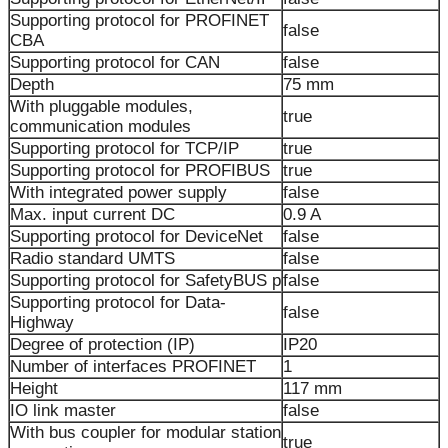
Supporting protocol for PROFINET
false
CBA
Supporting protocol for CAN
false
Depth
75 mm
With pluggable modules,
true
communication modules
Supporting protocol for TCP/IP
true
Supporting protocol for PROFIBUS
true
With integrated power supply
false
Max. input current DC
0.9 A
Supporting protocol for DeviceNet
false
Radio standard UMTS
false
Supporting protocol for SafetyBUS p
false
Supporting protocol for Data-
false
Highway
Degree of protection (IP)
IP20
Number of interfaces PROFINET
1
Height
117 mm
IO link master
false
With bus coupler for modular station
true