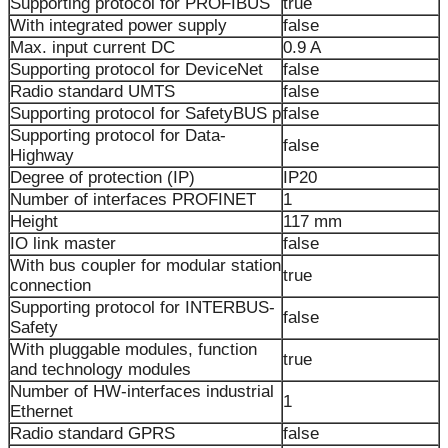
Supporting protocol for PROFIBUS
true
With integrated power supply
false
Max. input current DC
0.9 A
Supporting protocol for DeviceNet
false
Radio standard UMTS
false
Supporting protocol for SafetyBUS p
false
Supporting protocol for Data-
false
Highway
Degree of protection (IP)
IP20
Number of interfaces PROFINET
1
Height
117 mm
IO link master
false
With bus coupler for modular station
true
connection
Supporting protocol for INTERBUS-
false
Safety
With pluggable modules, function
true
and technology modules
Number of HW-interfaces industrial
1
Ethernet
Radio standard GPRS
false