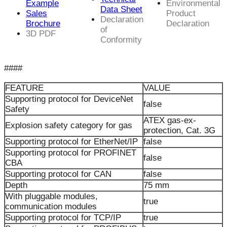
Example
Environmental
Data Sheet
Sales
Product
Declaration
Brochure
Declaration
of
3D PDF
Conformity
####
FEATURE
VALUE
Supporting protocol for DeviceNet
false
Safety
ATEX gas-ex-
Explosion safety category for gas
protection, Cat. 3G
Supporting protocol for EtherNet/IP
false
Supporting protocol for PROFINET
false
CBA
Supporting protocol for CAN
false
Depth
75 mm
With pluggable modules,
true
communication modules
Supporting protocol for TCP/IP
true