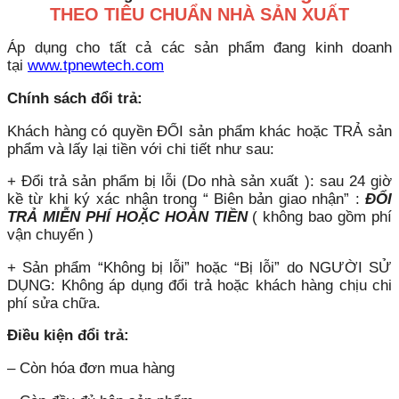
THEO TIÊU CHUẨN NHÀ SẢN XUẤT
Áp dụng cho tất cả các sản phẩm đang kinh doanh
tại
www.tpnewtech.com
Chính sách đổi trả:
Khách hàng có quyền ĐỔI sản phẩm khác hoặc TRẢ sản
phẩm và lấy lại tiền với chi tiết như sau:
+ Đổi trả sản phẩm bị lỗi (Do nhà sản xuất ): sau 24 giờ
kề từ khi ký xác nhận trong “ Biên bản giao nhận” :
ĐỔI
TRẢ MIỄN PHÍ HOẶC HOÀN TIỀN
( không bao gồm phí
vận chuyển )
+ Sản phẩm “Không bị lỗi” hoặc “Bị lỗi” do NGƯỜI SỬ
DỤNG: Không áp dụng đổi trả hoặc khách hàng chịu chi
phí sửa chữa.
Điều kiện đổi trả:
– Còn hóa đơn mua hàng