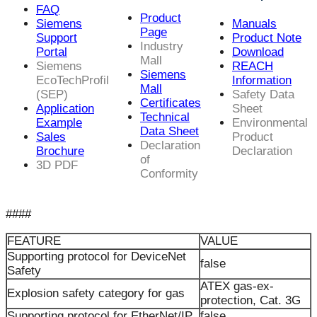
FAQ
Product
Siemens
Manuals
Page
Support
Product Note
Industry
Portal
Download
Mall
Siemens
REACH
Siemens
EcoTechProfil
Information
Mall
(SEP)
Safety Data
Certificates
Application
Sheet
Technical
Example
Environmental
Data Sheet
Sales
Product
Declaration
Brochure
Declaration
of
3D PDF
Conformity
####
FEATURE
VALUE
Supporting protocol for DeviceNet
false
Safety
ATEX gas-ex-
Explosion safety category for gas
protection, Cat. 3G
Supporting protocol for EtherNet/IP
false