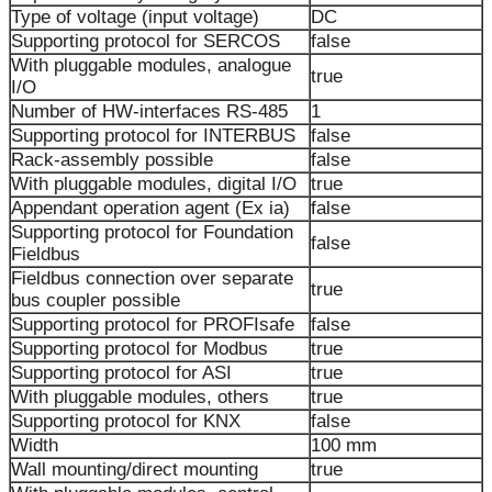
Type of voltage (input voltage)
DC
Supporting protocol for SERCOS
false
With pluggable modules, analogue
true
I/O
Number of HW-interfaces RS-485
1
Supporting protocol for INTERBUS
false
Rack-assembly possible
false
With pluggable modules, digital I/O
true
Appendant operation agent (Ex ia)
false
Supporting protocol for Foundation
false
Fieldbus
Fieldbus connection over separate
true
bus coupler possible
Supporting protocol for PROFIsafe
false
Supporting protocol for Modbus
true
Supporting protocol for ASI
true
With pluggable modules, others
true
Supporting protocol for KNX
false
Width
100 mm
Wall mounting/direct mounting
true