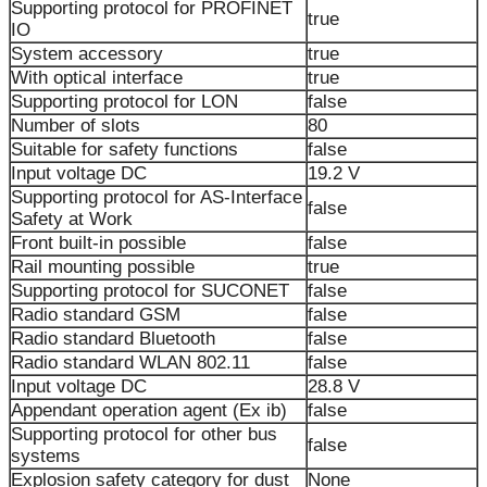
Supporting protocol for PROFINET
true
IO
System accessory
true
With optical interface
true
Supporting protocol for LON
false
Number of slots
80
Suitable for safety functions
false
Input voltage DC
19.2 V
Supporting protocol for AS-Interface
false
Safety at Work
Front built-in possible
false
Rail mounting possible
true
Supporting protocol for SUCONET
false
Radio standard GSM
false
Radio standard Bluetooth
false
Radio standard WLAN 802.11
false
Input voltage DC
28.8 V
Appendant operation agent (Ex ib)
false
Supporting protocol for other bus
false
systems
Explosion safety category for dust
None