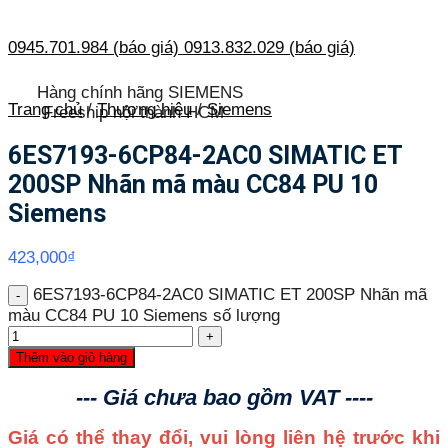
0945.701.984 (báo giá)
0913.832.029 (báo giá)
Hàng chính hãng SIEMENS
Trang chủ
/
Thương hiệu
/
Siemens
Freeship nội thành HCM
6ES7193-6CP84-2AC0 SIMATIC ET
200SP Nhãn mã màu CC84 PU 10
Siemens
423,000
₫
6ES7193-6CP84-2AC0 SIMATIC ET 200SP Nhãn mã
màu CC84 PU 10 Siemens số lượng
Thêm vào giỏ hàng
--- Giá chưa bao gồm VAT ----
Giá có thể thay đổi, vui lòng liên hệ trước khi