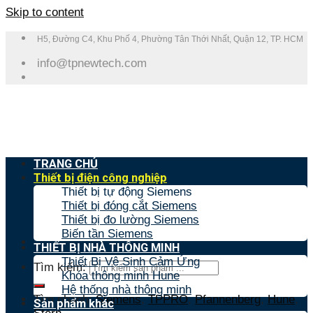
Skip to content
H5, Đường C4, Khu Phố 4, Phường Tân Thới Nhất, Quận 12, TP. HCM
info@tpnewtech.com
TRANG CHỦ
Thiết bị điện công nghiệp
Thiết bị tự động Siemens
Thiết bị đóng cắt Siemens
Thiết bị đo lường Siemens
Biến tần Siemens
THIẾT BỊ NHÀ THÔNG MINH
Thiết Bị Vệ Sinh Cảm Ứng
Tìm kiếm:
Khóa thông minh Hune
Hệ thống nhà thông minh
Tìm nhanh:
Siemens
,
TPPRO
,
Pfannenberg
,
Hune
,
Sản phẩm khác