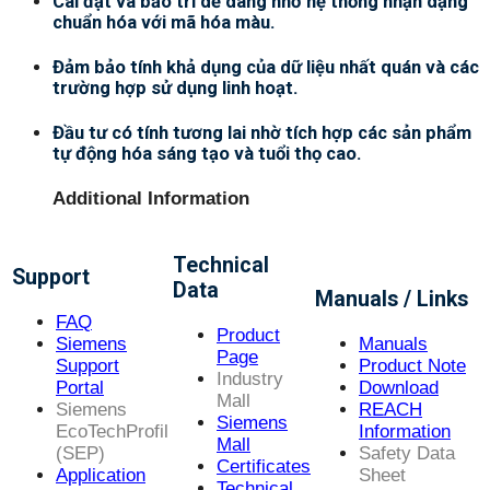
Cài đặt và bảo trì dễ dàng nhờ hệ thống nhận dạng
chuẩn hóa với mã hóa màu.
Đảm bảo tính khả dụng của dữ liệu nhất quán và các
trường hợp sử dụng linh hoạt.
Đầu tư có tính tương lai nhờ tích hợp các sản phẩm
tự động hóa sáng tạo và tuổi thọ cao.
Additional Information
Technical
Support
Data
Manuals / Links
FAQ
Product
Siemens
Manuals
Page
Support
Product Note
Industry
Portal
Download
Mall
Siemens
REACH
Siemens
EcoTechProfil
Information
Mall
(SEP)
Safety Data
Certificates
Application
Sheet
Technical