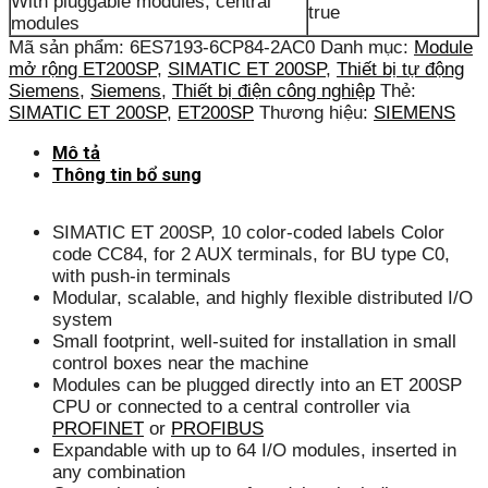
With pluggable modules, central
true
modules
Mã sản phẩm:
6ES7193-6CP84-2AC0
Danh mục:
Module
mở rộng ET200SP
,
SIMATIC ET 200SP
,
Thiết bị tự động
Siemens
,
Siemens
,
Thiết bị điện công nghiệp
Thẻ:
SIMATIC ET 200SP
,
ET200SP
Thương hiệu:
SIEMENS
Mô tả
Thông tin bổ sung
SIMATIC ET 200SP, 10 color-coded labels Color
code CC84, for 2 AUX terminals, for BU type C0,
with push-in terminals
Modular, scalable, and highly flexible distributed I/O
system
Small footprint, well-suited for installation in small
control boxes near the machine
Modules can be plugged directly into an ET 200SP
CPU or connected to a central controller via
PROFINET
or
PROFIBUS
Expandable with up to 64 I/O modules, inserted in
any combination