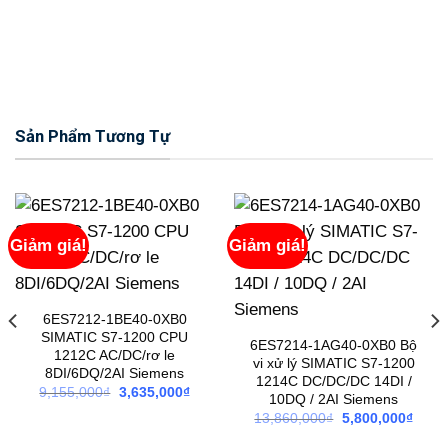
Sản Phẩm Tương Tự
Giảm giá!
Giảm giá!
6ES7212-1BE40-0XB0
SIMATIC S7-1200 CPU
6ES7214-1AG40-0XB0 Bộ
1212C AC/DC/rơ le
vi xử lý SIMATIC S7-1200
8DI/6DQ/2AI Siemens
1214C DC/DC/DC 14DI /
Giá
Giá
9,155,000
₫
3,635,000
₫
10DQ / 2AI Siemens
gốc
hiện
Giá
Giá
13,860,000
₫
5,800,000
₫
là:
tại
gốc
hiện
9,155,000₫.
là:
là:
tại
3,635,000₫.