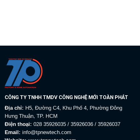
13,860,000₫.
là:
5,800
CÔNG TY TNHH TMDV CÔNG NGHỆ MỚI TOÀN PHÁT
Địa chỉ:
H5, Đường C4, Khu Phố 4, Phường Đông
Hưng Thuận, TP. HCM
Điện thoại:
028 35926035 / 35926036 / 35926037
Email:
info@tpnewtech.com