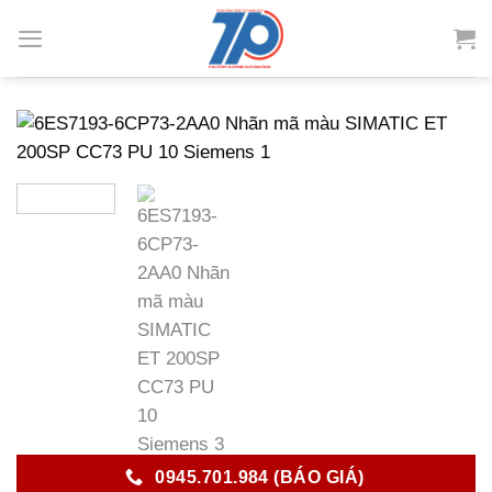
Skip
to
content
0945.701.984 (BÁO GIÁ)