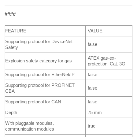
####
FEATURE
VALUE
Supporting protocol for DeviceNet
false
Safety
ATEX gas-ex-
Explosion safety category for gas
protection, Cat. 3G
Supporting protocol for EtherNet/IP
false
Supporting protocol for PROFINET
false
CBA
Supporting protocol for CAN
false
Depth
75 mm
With pluggable modules,
true
communication modules