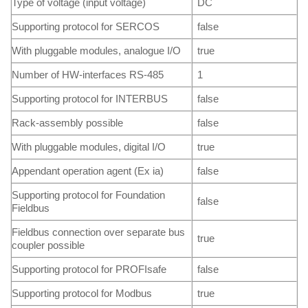
Type of voltage (input voltage)
DC
Supporting protocol for SERCOS
false
With pluggable modules, analogue I/O
true
Number of HW-interfaces RS-485
1
Supporting protocol for INTERBUS
false
Rack-assembly possible
false
With pluggable modules, digital I/O
true
Appendant operation agent (Ex ia)
false
Supporting protocol for Foundation
false
Fieldbus
Fieldbus connection over separate bus
true
coupler possible
Supporting protocol for PROFIsafe
false
Supporting protocol for Modbus
true