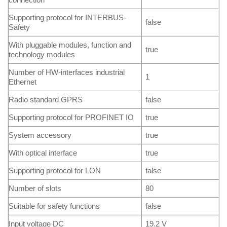
Supporting protocol for INTERBUS-
false
Safety
With pluggable modules, function and
true
technology modules
Number of HW-interfaces industrial
1
Ethernet
Radio standard GPRS
false
Supporting protocol for PROFINET IO
true
System accessory
true
With optical interface
true
Supporting protocol for LON
false
Number of slots
80
Suitable for safety functions
false
Input voltage DC
19.2 V