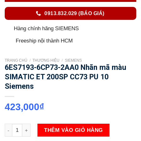
0913.832.029 (BÁO GIÁ)
Hàng chính hãng SIEMENS
Freeship nội thành HCM
TRANG CHỦ
/
THƯƠNG HIỆU
/
SIEMENS
6ES7193-6CP73-2AA0 Nhãn mã màu
SIMATIC ET 200SP CC73 PU 10
Siemens
423,000
₫
6ES7193-6CP73-2AA0 Nhãn mã màu SIMATIC ET 200SP CC73 
THÊM VÀO GIỎ HÀNG