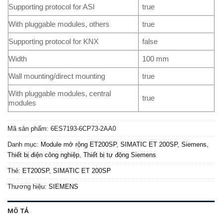
Supporting protocol for ASI
true
With pluggable modules, others
true
Supporting protocol for KNX
false
Width
100 mm
Wall mounting/direct mounting
true
With pluggable modules, central
true
modules
Mã sản phẩm:
6ES7193-6CP73-2AA0
Danh mục:
Module mở rộng ET200SP
,
SIMATIC ET 200SP
,
Siemens
,
Thiết bị điện công nghiệp
,
Thiết bị tự động Siemens
Thẻ:
ET200SP
,
SIMATIC ET 200SP
Thương hiệu:
SIEMENS
MÔ TẢ