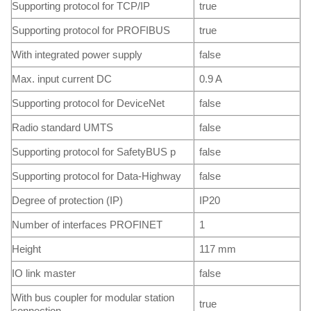
Supporting protocol for TCP/IP
true
Supporting protocol for PROFIBUS
true
With integrated power supply
false
Max. input current DC
0.9 A
Supporting protocol for DeviceNet
false
Radio standard UMTS
false
Supporting protocol for SafetyBUS p
false
Supporting protocol for Data-Highway
false
Degree of protection (IP)
IP20
Number of interfaces PROFINET
1
Height
117 mm
IO link master
false
With bus coupler for modular station
true
connection