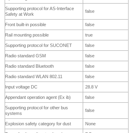
Supporting protocol for AS-Interface
false
Safety at Work
Front built-in possible
false
Rail mounting possible
true
Supporting protocol for SUCONET
false
Radio standard GSM
false
Radio standard Bluetooth
false
Radio standard WLAN 802.11
false
Input voltage DC
28.8 V
Appendant operation agent (Ex ib)
false
Supporting protocol for other bus
false
systems
Explosion safety category for dust
None