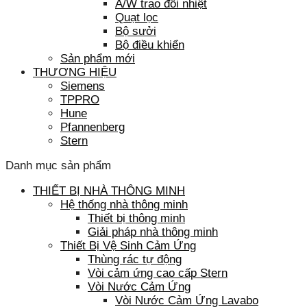
A/W trao đổi nhiệt
Quạt lọc
Bộ sưởi
Bộ điều khiển
Sản phẩm mới
THƯƠNG HIỆU
Siemens
TPPRO
Hune
Pfannenberg
Stern
Danh mục sản phẩm
THIẾT BỊ NHÀ THÔNG MINH
Hệ thống nhà thông minh
Thiết bị thông minh
Giải pháp nhà thông minh
Thiết Bị Vệ Sinh Cảm Ứng
Thùng rác tự động
Vòi cảm ứng cao cấp Stern
Vòi Nước Cảm Ứng
Vòi Nước Cảm Ứng Lavabo