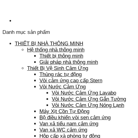
Danh mục sản phẩm
THIẾT BỊ NHÀ THÔNG MINH
Hệ thống nhà thông minh
Thiết bị thông minh
Giải pháp nhà thông minh
Thiết Bị Vệ Sinh Cảm Ứng
Thùng rác tự động
Vòi cảm ứng cao cấp Stern
Vòi Nước Cảm Ứng
Vòi Nước Cảm Ứng Lavabo
Vòi Nước Cảm Ứng Gắn Tường
Vòi Nước Cảm Ứng Nóng Lạnh
Máy Xịt Cồn Tự Động
Bộ điều khiển vòi sen cảm ứng
Van xả tiểu nam cảm ứng
Van xả WC cảm ứng
Hộp cấp xà phòng tự động