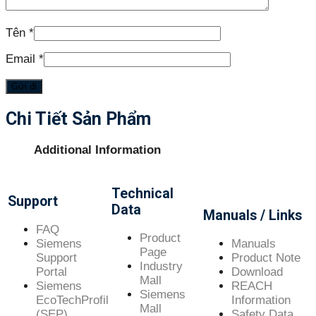
Tên
*
Email
*
Chi Tiết Sản Phẩm
Additional Information
Technical
Support
Data
Manuals / Links
FAQ
Product
Siemens
Manuals
Page
Support
Product Note
Industry
Portal
Download
Mall
Siemens
REACH
Siemens
EcoTechProfil
Information
Mall
(SEP)
Safety Data