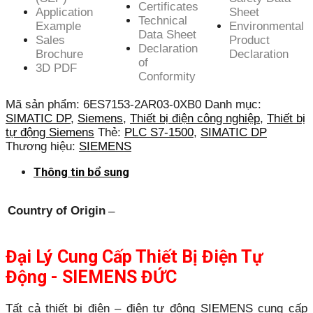
Certificates
Application
Sheet
Technical
Example
Environmental
Data Sheet
Sales
Product
Declaration
Brochure
Declaration
of
3D PDF
Conformity
Mã sản phẩm:
6ES7153-2AR03-0XB0
Danh mục:
SIMATIC DP
,
Siemens
,
Thiết bị điện công nghiệp
,
Thiết bị
tự động Siemens
Thẻ:
PLC S7-1500
,
SIMATIC DP
Thương hiệu:
SIEMENS
Thông tin bổ sung
Country of Origin
–
Đại Lý Cung Cấp Thiết Bị Điện Tự
Động - SIEMENS ĐỨC
Tất cả thiết bị điện – điện tự động SIEMENS cung cấp