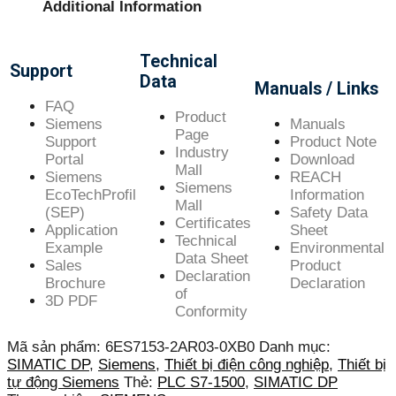
Additional Information
Technical
Support
Data
Manuals / Links
FAQ
Product
Siemens
Manuals
Page
Support
Product Note
Industry
Portal
Download
Mall
Siemens
REACH
Siemens
EcoTechProfil
Information
Mall
(SEP)
Safety Data
Certificates
Application
Sheet
Technical
Example
Environmental
Data Sheet
Sales
Product
Declaration
Brochure
Declaration
of
3D PDF
Conformity
Mã sản phẩm:
6ES7153-2AR03-0XB0
Danh mục:
SIMATIC DP
,
Siemens
,
Thiết bị điện công nghiệp
,
Thiết bị
tự động Siemens
Thẻ:
PLC S7-1500
,
SIMATIC DP