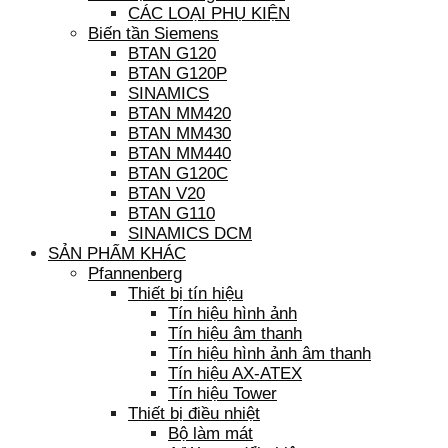
CÁC LOẠI PHỤ KIỆN
Biến tần Siemens
BTAN G120
BTAN G120P
SINAMICS
BTAN MM420
BTAN MM430
BTAN MM440
BTAN G120C
BTAN V20
BTAN G110
SINAMICS DCM
SẢN PHẨM KHÁC
Pfannenberg
Thiết bị tín hiệu
Tín hiệu hình ảnh
Tín hiệu âm thanh
Tín hiệu hình ảnh âm thanh
Tín hiệu AX-ATEX
Tín hiệu Tower
Thiết bị điều nhiệt
Bộ làm mát