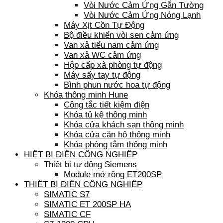
Vòi Nước Cảm Ứng Gắn Tường
Vòi Nước Cảm Ứng Nóng Lạnh
Máy Xịt Cồn Tự Động
Bộ điều khiển vòi sen cảm ứng
Van xả tiểu nam cảm ứng
Van xả WC cảm ứng
Hộp cấp xà phòng tự động
Máy sấy tay tự động
Bình phun nước hoa tự động
Khóa thông minh Hune
Công tắc tiết kiệm điện
Khóa tủ kệ thông minh
Khóa cửa khách sạn thông minh
Khóa cửa căn hộ thông minh
Khóa phòng tắm thông minh
HIẾT BỊ ĐIỆN CÔNG NGHIỆP
Thiết bị tự động Siemens
Module mở rộng ET200SP
THIẾT BỊ ĐIỆN CÔNG NGHIỆP
SIMATIC S7
SIMATIC ET 200SP HA
SIMATIC CF