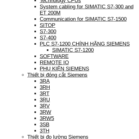
Technology CPUs
System cabling for SIMATIC S7-300 and
ET 200M
Communication for SIMATIC S7-1500
SITOP
S7-300
S7-400
PLC S7-1200 CHÍNH HÃNG SIEMENS
SIMATIC S7-1200
SOFTWARE
REMOTE IO
PHỤ KIỆN SIEMENS
Thiết bị đóng cắt Siemens
3RA
3RH
3RT
3RU
3RV
3RW
3RW5
3SB
3TH
Thiết bị đo lường Siemens