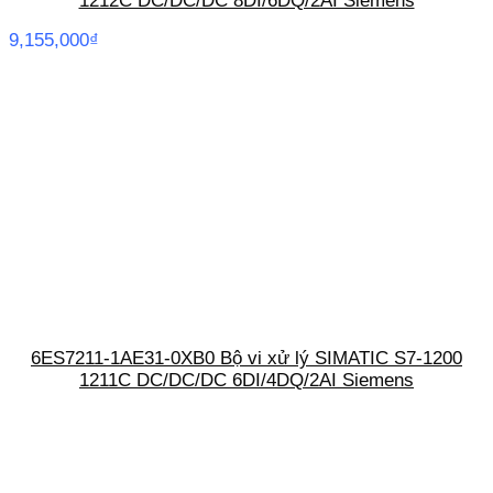
1212C DC/DC/DC 8DI/6DQ/2AI Siemens
9,155,000
₫
6ES7211-1AE31-0XB0 Bộ vi xử lý SIMATIC S7-1200
1211C DC/DC/DC 6DI/4DQ/2AI Siemens