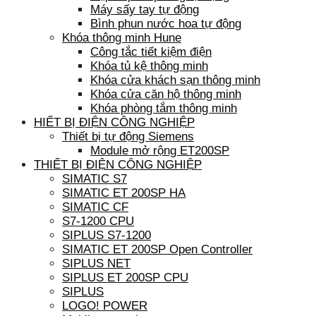
Máy sấy tay tự động
Bình phun nước hoa tự động
Khóa thông minh Hune
Công tắc tiết kiệm điện
Khóa tủ kệ thông minh
Khóa cửa khách sạn thông minh
Khóa cửa căn hộ thông minh
Khóa phòng tắm thông minh
HIẾT BỊ ĐIỆN CÔNG NGHIỆP
Thiết bị tự động Siemens
Module mở rộng ET200SP
THIẾT BỊ ĐIỆN CÔNG NGHIỆP
SIMATIC S7
SIMATIC ET 200SP HA
SIMATIC CF
S7-1200 CPU
SIPLUS S7-1200
SIMATIC ET 200SP Open Controller
SIPLUS NET
SIPLUS ET 200SP CPU
SIPLUS
LOGO! POWER