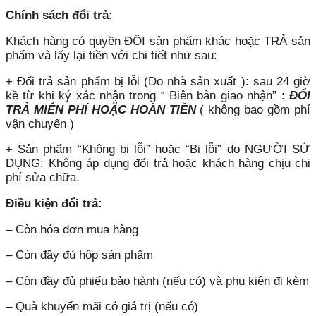
Chính sách đổi trả:
Khách hàng có quyền ĐỔI sản phẩm khác hoặc TRẢ sản
phẩm và lấy lại tiền với chi tiết như sau:
+ Đổi trả sản phẩm bị lỗi (Do nhà sản xuất ): sau 24 giờ
kề từ khi ký xác nhận trong “ Biên bản giao nhận” :
ĐỔI
TRẢ MIỄN PHÍ HOẶC HOÀN TIỀN
( không bao gồm phí
vận chuyển )
+ Sản phẩm “Không bị lỗi” hoặc “Bị lỗi” do NGƯỜI SỬ
DỤNG: Không áp dụng đổi trả hoặc khách hàng chịu chi
phí sửa chữa.
Điều kiện đổi trả:
– Còn hóa đơn mua hàng
– Còn đầy đủ hộp sản phẩm
– Còn đầy đủ phiếu bảo hành (nếu có) và phụ kiện đi kèm
– Quà khuyến mãi có giá trị (nếu có)