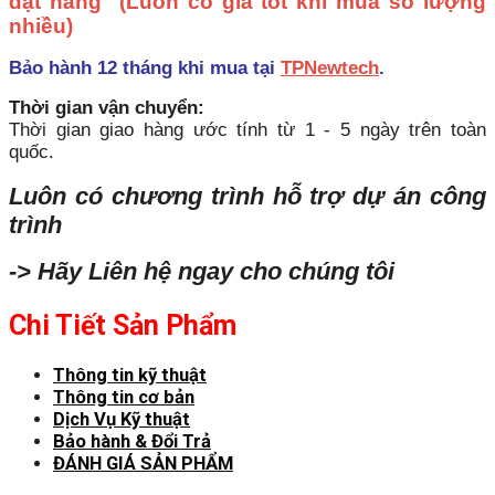
đặt hàng
(Luôn có giá tốt khi mua số lượng
nhiều)
Bảo hành 12 tháng khi mua tại
TPNewtech
.
Thời gian vận chuyển:
Thời gian giao hàng ước tính từ 1 - 5 ngày trên toàn
quốc.
Luôn có chương trình hỗ trợ dự án công
trình
-> Hãy Liên hệ ngay cho chúng tôi
Chi Tiết Sản Phẩm
Thông tin kỹ thuật
Thông tin cơ bản
Dịch Vụ Kỹ thuật
Bảo hành & Đổi Trả
ĐÁNH GIÁ SẢN PHẨM