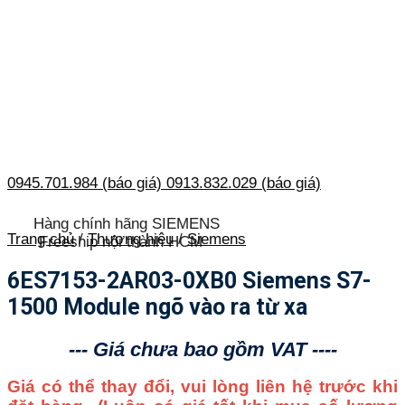
0945.701.984 (báo giá)
0913.832.029 (báo giá)
Hàng chính hãng SIEMENS
Trang chủ
/
Thương hiệu
/
Siemens
Freeship nội thành HCM
6ES7153-2AR03-0XB0 Siemens S7-
1500 Module ngõ vào ra từ xa
--- Giá chưa bao gồm VAT ----
Giá có thể thay đổi, vui lòng liên hệ trước khi