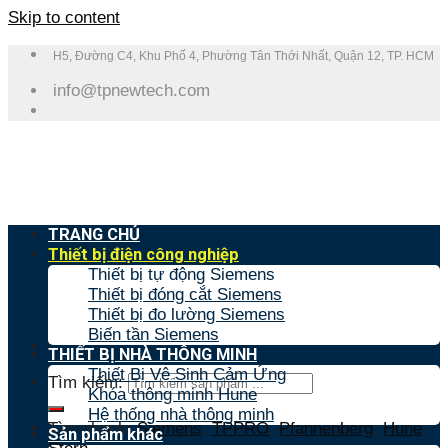
Skip to content
H5, Đường C4, Khu Phố 4, Phường Tân Thới Nhất, Quận 12, TP. HCM
info@tpnewtech.com
TRANG CHỦ
Thiết bị điện công nghiệp
Thiết bị tự động Siemens
Thiết bị đóng cắt Siemens
Thiết bị đo lường Siemens
Biến tần Siemens
THIẾT BỊ NHÀ THÔNG MINH
Thiết Bị Vệ Sinh Cảm Ứng
Tìm kiếm:
Khóa thông minh Hune
Hệ thống nhà thông minh
Tìm nhanh:
Siemens
,
TPPRO
,
Pfannenberg
,
Hune
,
Sản phẩm khác