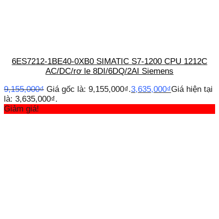
6ES7212-1BE40-0XB0 SIMATIC S7-1200 CPU 1212C
AC/DC/rơ le 8DI/6DQ/2AI Siemens
9,155,000
₫
Giá gốc là: 9,155,000₫.
3,635,000
₫
Giá hiện tại
là: 3,635,000₫.
Giảm giá!