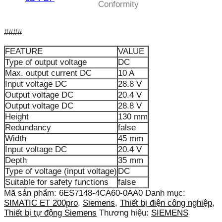
Conformity
####
FEATURE
VALUE
Type of output voltage
DC
Max. output current DC
10 A
Input voltage DC
28.8 V
Output voltage DC
20.4 V
Output voltage DC
28.8 V
Height
130 mm
Redundancy
false
Width
45 mm
Input voltage DC
20.4 V
Depth
35 mm
Type of voltage (input voltage)
DC
Suitable for safety functions
false
Mã sản phẩm:
6ES7148-4CA60-0AA0
Danh mục:
SIMATIC ET 200pro
,
Siemens
,
Thiết bị điện công nghiệp
,
Thiết bị tự động Siemens
Thương hiệu:
SIEMENS