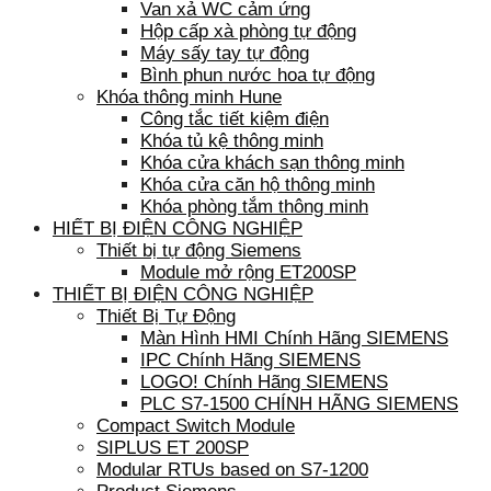
Van xả WC cảm ứng
Hộp cấp xà phòng tự động
Máy sấy tay tự động
Bình phun nước hoa tự động
Khóa thông minh Hune
Công tắc tiết kiệm điện
Khóa tủ kệ thông minh
Khóa cửa khách sạn thông minh
Khóa cửa căn hộ thông minh
Khóa phòng tắm thông minh
HIẾT BỊ ĐIỆN CÔNG NGHIỆP
Thiết bị tự động Siemens
Module mở rộng ET200SP
THIẾT BỊ ĐIỆN CÔNG NGHIỆP
Thiết Bị Tự Động
Màn Hình HMI Chính Hãng SIEMENS
IPC Chính Hãng SIEMENS
LOGO! Chính Hãng SIEMENS
PLC S7-1500 CHÍNH HÃNG SIEMENS
Compact Switch Module
SIPLUS ET 200SP
Modular RTUs based on S7-1200