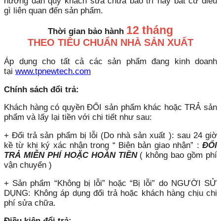
hướng dẫn quý khách sửa chữa bảo trì hay bất cứ điều
gì liên quan đến sản phẩm.
12 tháng
Thời gian bảo hành
THEO TIÊU CHUẨN NHÀ SẢN XUẤT
Áp dụng cho tất cả các sản phẩm đang kinh doanh
tại
www.tpnewtech.com
Chính sách đổi trả:
Khách hàng có quyền ĐỔI sản phẩm khác hoặc TRẢ sản
phẩm và lấy lại tiền với chi tiết như sau:
+ Đổi trả sản phẩm bị lỗi (Do nhà sản xuất ): sau 24 giờ
kề từ khi ký xác nhận trong “ Biên bản giao nhận” :
ĐỔI
TRẢ MIỄN PHÍ HOẶC HOÀN TIỀN
( không bao gồm phí
vận chuyển )
+ Sản phẩm “Không bị lỗi” hoặc “Bị lỗi” do NGƯỜI SỬ
DỤNG: Không áp dụng đổi trả hoặc khách hàng chịu chi
phí sửa chữa.
Điều kiện đổi trả: