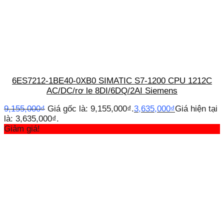
6ES7212-1BE40-0XB0 SIMATIC S7-1200 CPU 1212C
AC/DC/rơ le 8DI/6DQ/2AI Siemens
9,155,000
₫
Giá gốc là: 9,155,000₫.
3,635,000
₫
Giá hiện tại
là: 3,635,000₫.
Giảm giá!