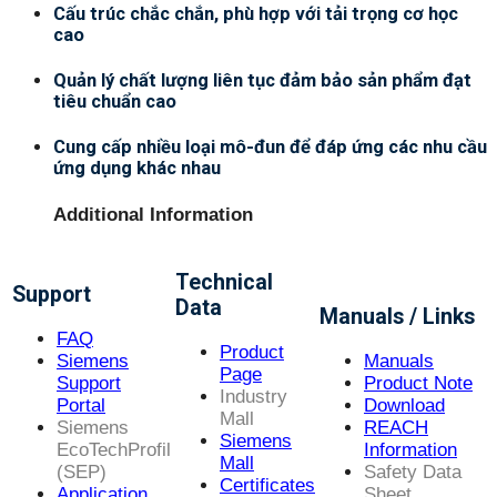
Cấu trúc chắc chắn, phù hợp với tải trọng cơ học
cao
Quản lý chất lượng liên tục đảm bảo sản phẩm đạt
tiêu chuẩn cao
Cung cấp nhiều loại mô-đun để đáp ứng các nhu cầu
ứng dụng khác nhau
Additional Information
Technical
Support
Data
Manuals / Links
FAQ
Product
Siemens
Manuals
Page
Support
Product Note
Industry
Portal
Download
Mall
Siemens
REACH
Siemens
EcoTechProfil
Information
Mall
(SEP)
Safety Data
Certificates
Application
Sheet