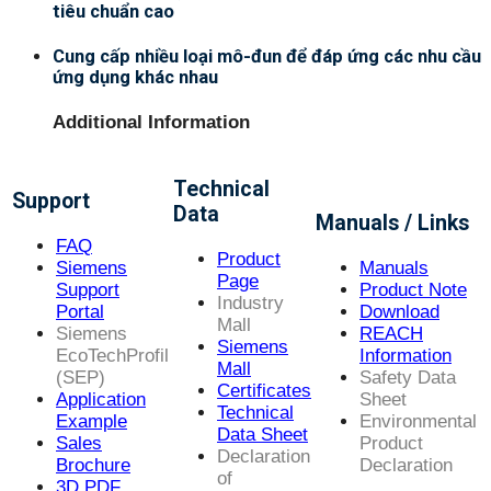
tiêu chuẩn cao
Cung cấp nhiều loại mô-đun để đáp ứng các nhu cầu
ứng dụng khác nhau
Additional Information
Technical
Support
Data
Manuals / Links
FAQ
Product
Siemens
Manuals
Page
Support
Product Note
Industry
Portal
Download
Mall
Siemens
REACH
Siemens
EcoTechProfil
Information
Mall
(SEP)
Safety Data
Certificates
Application
Sheet
Technical
Example
Environmental
Data Sheet
Sales
Product
Declaration
Brochure
Declaration
of
3D PDF