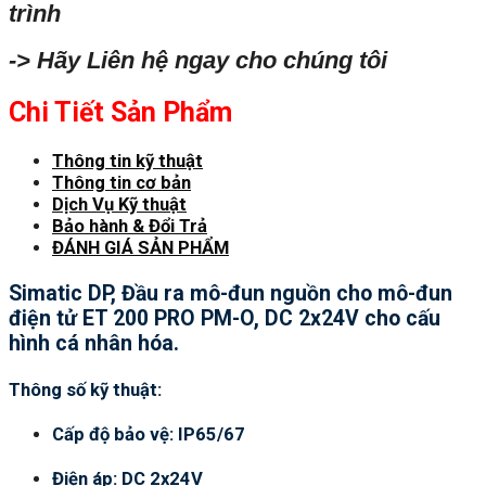
trình
-> Hãy Liên hệ ngay cho chúng tôi
Chi Tiết Sản Phẩm
Thông tin kỹ thuật
Thông tin cơ bản
Dịch Vụ Kỹ thuật
Bảo hành & Đổi Trả
ĐÁNH GIÁ SẢN PHẨM
Simatic DP, Đầu ra mô-đun nguồn cho mô-đun
điện tử ET 200 PRO PM-O, DC 2x24V cho cấu
hình cá nhân hóa.
Thông số kỹ thuật:
Cấp độ bảo vệ: IP65/67
Điện áp: DC 2x24V