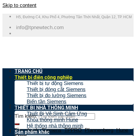
Skip to content
H5, Đường C4, Khu Phố 4, Phường Tân Thới Nhất, Quận 12, TP. HCM
info@tpnewtech.com
TRANG CHỦ
Thiết bị điện công nghiệp
Thiết bị tự động Siemens
Thiết bị đóng cắt Siemens
Thiết bị đo lường Siemens
Biến tần Siemens
THIẾT BỊ NHÀ THÔNG MINH
Thiết Bị Vệ Sinh Cảm Ứng
Tìm kiếm:
Khóa thông minh Hune
Hệ thống nhà thông minh
Tìm nhanh:
Siemens
,
TPPRO
,
Pfannenberg
,
Hune
,
Sản phẩm khác