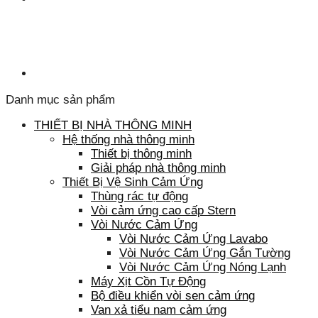
Danh mục sản phẩm
THIẾT BỊ NHÀ THÔNG MINH
Hệ thống nhà thông minh
Thiết bị thông minh
Giải pháp nhà thông minh
Thiết Bị Vệ Sinh Cảm Ứng
Thùng rác tự động
Vòi cảm ứng cao cấp Stern
Vòi Nước Cảm Ứng
Vòi Nước Cảm Ứng Lavabo
Vòi Nước Cảm Ứng Gắn Tường
Vòi Nước Cảm Ứng Nóng Lạnh
Máy Xịt Cồn Tự Động
Bộ điều khiển vòi sen cảm ứng
Van xả tiểu nam cảm ứng