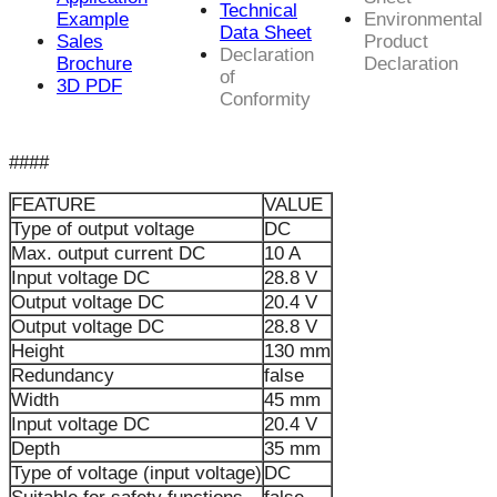
Technical
Example
Environmental
Data Sheet
Sales
Product
Declaration
Brochure
Declaration
of
3D PDF
Conformity
####
FEATURE
VALUE
Type of output voltage
DC
Max. output current DC
10 A
Input voltage DC
28.8 V
Output voltage DC
20.4 V
Output voltage DC
28.8 V
Height
130 mm
Redundancy
false
Width
45 mm
Input voltage DC
20.4 V
Depth
35 mm
Type of voltage (input voltage)
DC