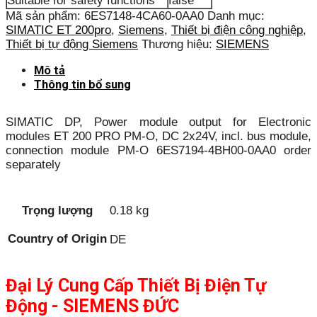
Suitable for safety functions
false
Mã sản phẩm:
6ES7148-4CA60-0AA0
Danh mục:
SIMATIC ET 200pro
,
Siemens
,
Thiết bị điện công nghiệp
,
Thiết bị tự động Siemens
Thương hiệu:
SIEMENS
Mô tả
Thông tin bổ sung
SIMATIC DP, Power module output for Electronic
modules ET 200 PRO PM-O, DC 2x24V, incl. bus module,
connection module PM-O 6ES7194-4BH00-0AA0 order
separately
Trọng lượng
0.18 kg
Country of Origin
DE
Đại Lý Cung Cấp Thiết Bị Điện Tự
Động - SIEMENS ĐỨC