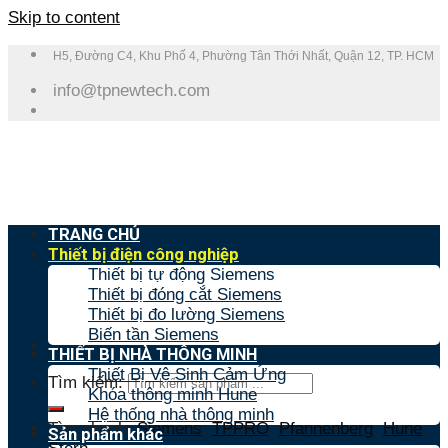
Skip to content
H5, Đường C4, Khu Phố 4, Phường Tân Thới Nhất, Quận 12, TP. HCM
info@tpnewtech.com
TRANG CHỦ
Thiết bị điện công nghiệp
Thiết bị tự động Siemens
Thiết bị đóng cắt Siemens
Thiết bị đo lường Siemens
Biến tần Siemens
THIẾT BỊ NHÀ THÔNG MINH
Thiết Bị Vệ Sinh Cảm Ứng
Tìm kiếm:
Khóa thông minh Hune
Hệ thống nhà thông minh
Tìm nhanh:
Siemens
,
TPPRO
,
Pfannenberg
,
Hune
,
Sản phẩm khác