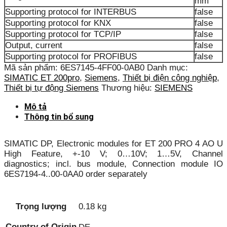
mm
Supporting protocol for INTERBUS
false
Supporting protocol for KNX
false
Supporting protocol for TCP/IP
false
Output, current
false
Supporting protocol for PROFIBUS
false
Mã sản phẩm:
6ES7145-4FF00-0AB0
Danh mục:
SIMATIC ET 200pro
,
Siemens
,
Thiết bị điện công nghiệp
,
Thiết bị tự động Siemens
Thương hiệu:
SIEMENS
Mô tả
Thông tin bổ sung
SIMATIC DP, Electronic modules for ET 200 PRO 4 AO U
High Feature, +-10 V; 0…10V; 1…5V, Channel
diagnostics; incl. bus module, Connection module IO
6ES7194-4..00-0AA0 order separately
Trọng lượng
0.18 kg
Country of Origin