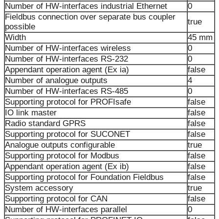
Number of HW-interfaces industrial Ethernet
0
Fieldbus connection over separate bus coupler
true
possible
Width
45 mm
Number of HW-interfaces wireless
0
Number of HW-interfaces RS-232
0
Appendant operation agent (Ex ia)
false
Number of analogue outputs
4
Number of HW-interfaces RS-485
0
Supporting protocol for PROFIsafe
false
IO link master
false
Radio standard GPRS
false
Supporting protocol for SUCONET
false
Analogue outputs configurable
true
Supporting protocol for Modbus
false
Appendant operation agent (Ex ib)
false
Supporting protocol for Foundation Fieldbus
false
System accessory
true
Supporting protocol for CAN
false
Number of HW-interfaces parallel
0