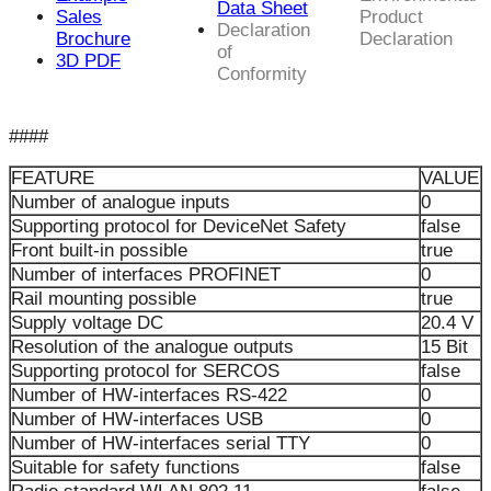
Data Sheet
Sales
Product
Declaration
Brochure
Declaration
of
3D PDF
Conformity
####
FEATURE
VALUE
Number of analogue inputs
0
Supporting protocol for DeviceNet Safety
false
Front built-in possible
true
Number of interfaces PROFINET
0
Rail mounting possible
true
Supply voltage DC
20.4 V
Resolution of the analogue outputs
15 Bit
Supporting protocol for SERCOS
false
Number of HW-interfaces RS-422
0
Number of HW-interfaces USB
0
Number of HW-interfaces serial TTY
0
Suitable for safety functions
false