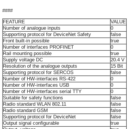
####
FEATURE
VALUE
Number of analogue inputs
0
Supporting protocol for DeviceNet Safety
false
Front built-in possible
true
Number of interfaces PROFINET
0
Rail mounting possible
true
Supply voltage DC
20.4 V
Resolution of the analogue outputs
15 Bit
Supporting protocol for SERCOS
false
Number of HW-interfaces RS-422
0
Number of HW-interfaces USB
0
Number of HW-interfaces serial TTY
0
Suitable for safety functions
false
Radio standard WLAN 802.11
false
Radio standard GSM
false
Supporting protocol for DeviceNet
false
Output signal configurable
true