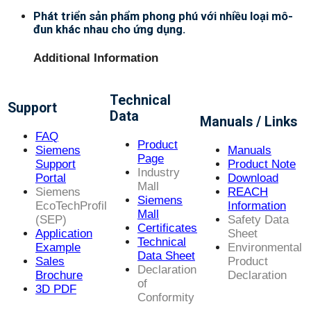
Phát triển sản phẩm phong phú với nhiều loại mô-
đun khác nhau cho ứng dụng.
Additional Information
Technical
Support
Data
Manuals / Links
FAQ
Product
Siemens
Manuals
Page
Support
Product Note
Industry
Portal
Download
Mall
Siemens
REACH
Siemens
EcoTechProfil
Information
Mall
(SEP)
Safety Data
Certificates
Application
Sheet
Technical
Example
Environmental
Data Sheet
Sales
Product
Declaration
Brochure
Declaration
of
3D PDF
Conformity