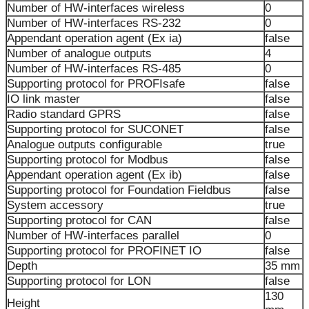
Number of HW-interfaces wireless
0
Number of HW-interfaces RS-232
0
Appendant operation agent (Ex ia)
false
Number of analogue outputs
4
Number of HW-interfaces RS-485
0
Supporting protocol for PROFIsafe
false
IO link master
false
Radio standard GPRS
false
Supporting protocol for SUCONET
false
Analogue outputs configurable
true
Supporting protocol for Modbus
false
Appendant operation agent (Ex ib)
false
Supporting protocol for Foundation Fieldbus
false
System accessory
true
Supporting protocol for CAN
false
Number of HW-interfaces parallel
0
Supporting protocol for PROFINET IO
false
Depth
35 mm
Supporting protocol for LON
false
130
Height