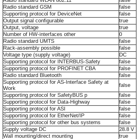
Radio standard WLAN 802.11
false
Radio standard GSM
false
Supporting protocol for DeviceNet
false
Output signal configurable
true
Output, voltage
true
Number of HW-interfaces other
0
Radio standard UMTS
false
Rack-assembly possible
false
Voltage type (supply voltage)
DC
Supporting protocol for INTERBUS-Safety
false
Supporting protocol for PROFINET CBA
false
Radio standard Bluetooth
false
Supporting protocol for AS-Interface Safety at
false
Work
Supporting protocol for SafetyBUS p
false
Supporting protocol for Data-Highway
false
Supporting protocol for ASI
false
Supporting protocol for EtherNet/IP
false
Supporting protocol for other bus systems
false
Supply voltage DC
28.8 V
Wall mounting/direct mounting
true