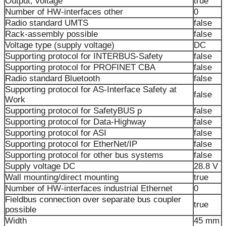
Output, voltage
true
Number of HW-interfaces other
0
Radio standard UMTS
false
Rack-assembly possible
false
Voltage type (supply voltage)
DC
Supporting protocol for INTERBUS-Safety
false
Supporting protocol for PROFINET CBA
false
Radio standard Bluetooth
false
Supporting protocol for AS-Interface Safety at
false
Work
Supporting protocol for SafetyBUS p
false
Supporting protocol for Data-Highway
false
Supporting protocol for ASI
false
Supporting protocol for EtherNet/IP
false
Supporting protocol for other bus systems
false
Supply voltage DC
28.8 V
Wall mounting/direct mounting
true
Number of HW-interfaces industrial Ethernet
0
Fieldbus connection over separate bus coupler
true
possible
Width
45 mm