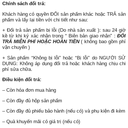
Chính sách đổi trả:
Khách hàng có quyền ĐỔI sản phẩm khác hoặc TRẢ sản
phẩm và lấy lại tiền với chi tiết như sau:
+ Đổi trả sản phẩm bị lỗi (Do nhà sản xuất ): sau 24 giờ
kề từ khi ký xác nhận trong “ Biên bản giao nhận” :
ĐỔI
TRẢ MIỄN PHÍ HOẶC HOÀN TIỀN
( không bao gồm phí
vận chuyển )
+ Sản phẩm “Không bị lỗi” hoặc “Bị lỗi” do NGƯỜI SỬ
DỤNG: Không áp dụng đổi trả hoặc khách hàng chịu chi
phí sửa chữa.
Điều kiện đổi trả:
– Còn hóa đơn mua hàng
– Còn đầy đủ hộp sản phẩm
– Còn đầy đủ phiếu bảo hành (nếu có) và phụ kiện đi kèm
– Quà khuyến mãi có giá trị (nếu có)