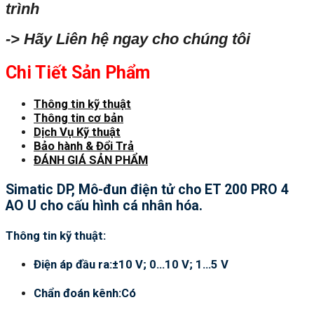
trình
-> Hãy Liên hệ ngay cho chúng tôi
Chi Tiết Sản Phẩm
Thông tin kỹ thuật
Thông tin cơ bản
Dịch Vụ Kỹ thuật
Bảo hành & Đổi Trả
ĐÁNH GIÁ SẢN PHẨM
Simatic DP, Mô-đun điện tử cho ET 200 PRO 4
AO U cho cấu hình cá nhân hóa.
Thông tin kỹ thuật:
Điện áp đầu ra:±10 V; 0…10 V; 1…5 V
Chẩn đoán kênh:Có