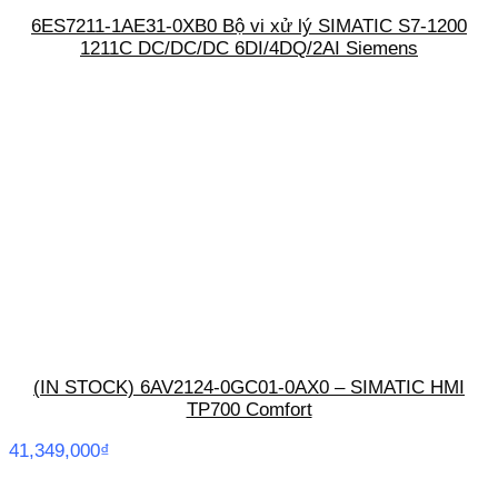
6ES7211-1AE31-0XB0 Bộ vi xử lý SIMATIC S7-1200
1211C DC/DC/DC 6DI/4DQ/2AI Siemens
(IN STOCK) 6AV2124-0GC01-0AX0 – SIMATIC HMI
TP700 Comfort
41,349,000
₫