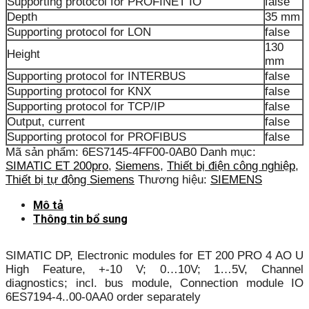
Supporting protocol for PROFINET IO
false
Depth
35 mm
Supporting protocol for LON
false
130
Height
mm
Supporting protocol for INTERBUS
false
Supporting protocol for KNX
false
Supporting protocol for TCP/IP
false
Output, current
false
Supporting protocol for PROFIBUS
false
Mã sản phẩm:
6ES7145-4FF00-0AB0
Danh mục:
SIMATIC ET 200pro
,
Siemens
,
Thiết bị điện công nghiệp
,
Thiết bị tự động Siemens
Thương hiệu:
SIEMENS
Mô tả
Thông tin bổ sung
SIMATIC DP, Electronic modules for ET 200 PRO 4 AO U
High Feature, +-10 V; 0…10V; 1…5V, Channel
diagnostics; incl. bus module, Connection module IO
6ES7194-4..00-0AA0 order separately