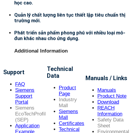
học cao.
Quản lý chất lượng liên tục thiết lập tiêu chuẩn thị
trường mới.
Phát triển sản phẩm phong phú với nhiều loại mô-
đun khác nhau cho ứng dụng.
Additional Information
Technical
Support
Data
Manuals / Links
FAQ
Product
Siemens
Manuals
Page
Support
Product Note
Industry
Portal
Download
Mall
Siemens
REACH
Siemens
EcoTechProfil
Information
Mall
(SEP)
Safety Data
Certificates
Application
Sheet
Technical
Example
Environmental