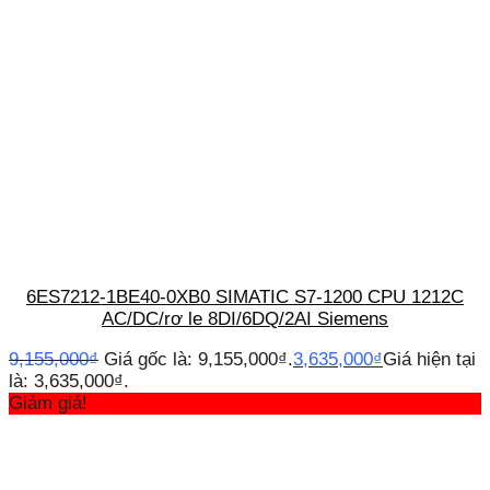
6ES7212-1BE40-0XB0 SIMATIC S7-1200 CPU 1212C
AC/DC/rơ le 8DI/6DQ/2AI Siemens
9,155,000
₫
Giá gốc là: 9,155,000₫.
3,635,000
₫
Giá hiện tại
là: 3,635,000₫.
Giảm giá!