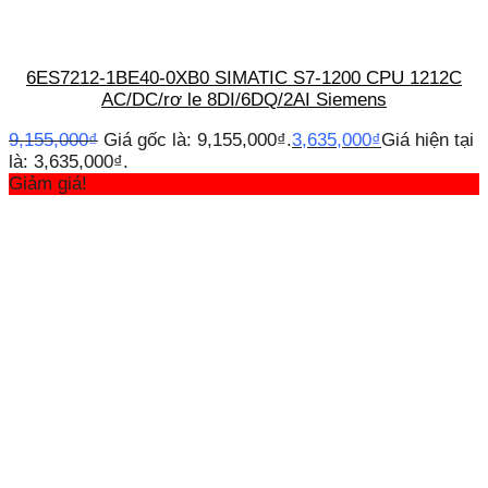
6ES7212-1BE40-0XB0 SIMATIC S7-1200 CPU 1212C
AC/DC/rơ le 8DI/6DQ/2AI Siemens
9,155,000
₫
Giá gốc là: 9,155,000₫.
3,635,000
₫
Giá hiện tại
là: 3,635,000₫.
Giảm giá!