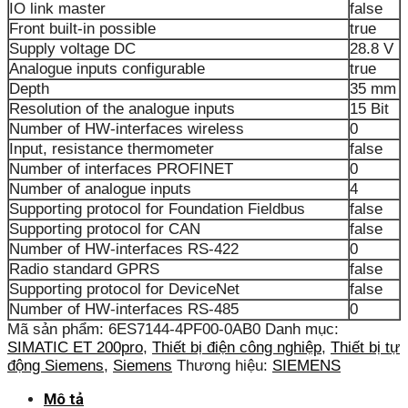
IO link master
false
Front built-in possible
true
Supply voltage DC
28.8 V
Analogue inputs configurable
true
Depth
35 mm
Resolution of the analogue inputs
15 Bit
Number of HW-interfaces wireless
0
Input, resistance thermometer
false
Number of interfaces PROFINET
0
Number of analogue inputs
4
Supporting protocol for Foundation Fieldbus
false
Supporting protocol for CAN
false
Number of HW-interfaces RS-422
0
Radio standard GPRS
false
Supporting protocol for DeviceNet
false
Number of HW-interfaces RS-485
0
Mã sản phẩm:
6ES7144-4PF00-0AB0
Danh mục:
SIMATIC ET 200pro
,
Thiết bị điện công nghiệp
,
Thiết bị tự
động Siemens
,
Siemens
Thương hiệu:
SIEMENS
Mô tả