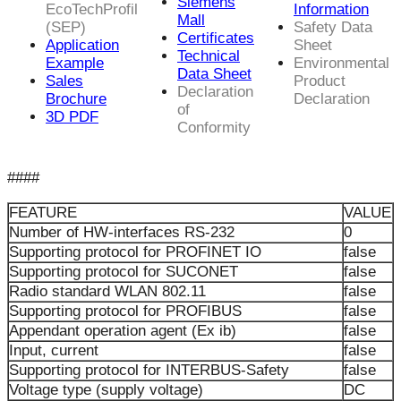
Siemens
EcoTechProfil
Information
Mall
(SEP)
Safety Data
Certificates
Application
Sheet
Technical
Example
Environmental
Data Sheet
Sales
Product
Declaration
Brochure
Declaration
of
3D PDF
Conformity
####
FEATURE
VALUE
Number of HW-interfaces RS-232
0
Supporting protocol for PROFINET IO
false
Supporting protocol for SUCONET
false
Radio standard WLAN 802.11
false
Supporting protocol for PROFIBUS
false
Appendant operation agent (Ex ib)
false
Input, current
false
Supporting protocol for INTERBUS-Safety
false
Voltage type (supply voltage)
DC