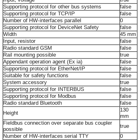
Supporting protocol for other bus systems
false
Supporting protocol for TCP/IP
false
Number of HW-interfaces parallel
0
Supporting protocol for DeviceNet Safety
false
Width
45 mm
Input, resistor
false
Radio standard GSM
false
Rail mounting possible
true
Appendant operation agent (Ex ia)
false
Supporting protocol for EtherNet/IP
false
Suitable for safety functions
false
System accessory
true
Supporting protocol for INTERBUS
false
Supporting protocol for Modbus
false
Radio standard Bluetooth
false
130
Height
mm
Fieldbus connection over separate bus coupler
true
possible
Number of HW-interfaces serial TTY
0