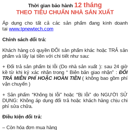
12 tháng
Thời gian bảo hành
THEO TIÊU CHUẨN NHÀ SẢN XUẤT
Áp dụng cho tất cả các sản phẩm đang kinh doanh
tại
www.tpnewtech.com
Chính sách đổi trả:
Khách hàng có quyền ĐỔI sản phẩm khác hoặc TRẢ sản
phẩm và lấy lại tiền với chi tiết như sau:
+ Đổi trả sản phẩm bị lỗi (Do nhà sản xuất ): sau 24 giờ
kề từ khi ký xác nhận trong “ Biên bản giao nhận” :
ĐỔI
TRẢ MIỄN PHÍ HOẶC HOÀN TIỀN
( không bao gồm phí
vận chuyển )
+ Sản phẩm “Không bị lỗi” hoặc “Bị lỗi” do NGƯỜI SỬ
DỤNG: Không áp dụng đổi trả hoặc khách hàng chịu chi
phí sửa chữa.
Điều kiện đổi trả:
– Còn hóa đơn mua hàng