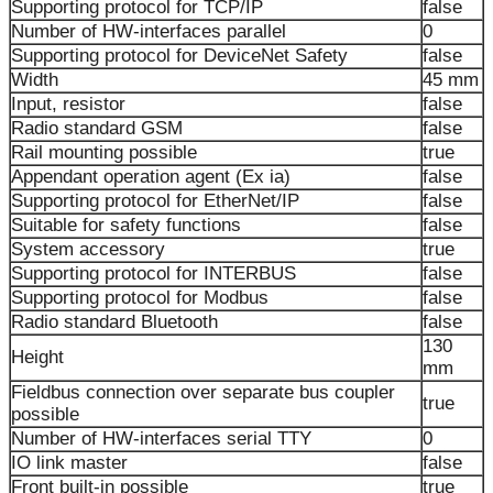
Supporting protocol for TCP/IP
false
Number of HW-interfaces parallel
0
Supporting protocol for DeviceNet Safety
false
Width
45 mm
Input, resistor
false
Radio standard GSM
false
Rail mounting possible
true
Appendant operation agent (Ex ia)
false
Supporting protocol for EtherNet/IP
false
Suitable for safety functions
false
System accessory
true
Supporting protocol for INTERBUS
false
Supporting protocol for Modbus
false
Radio standard Bluetooth
false
130
Height
mm
Fieldbus connection over separate bus coupler
true
possible
Number of HW-interfaces serial TTY
0
IO link master
false
Front built-in possible
true