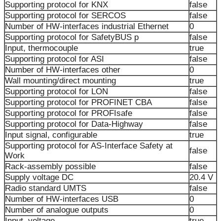
Supporting protocol for KNX
false
Supporting protocol for SERCOS
false
Number of HW-interfaces industrial Ethernet
0
Supporting protocol for SafetyBUS p
false
Input, thermocouple
true
Supporting protocol for ASI
false
Number of HW-interfaces other
0
Wall mounting/direct mounting
true
Supporting protocol for LON
false
Supporting protocol for PROFINET CBA
false
Supporting protocol for PROFIsafe
false
Supporting protocol for Data-Highway
false
Input signal, configurable
true
Supporting protocol for AS-Interface Safety at
false
Work
Rack-assembly possible
false
Supply voltage DC
20.4 V
Radio standard UMTS
false
Number of HW-interfaces USB
0
Number of analogue outputs
0
Input, voltage
true