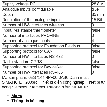
Supply voltage DC
28.8 V
Analogue inputs configurable
true
Depth
35 mm
Resolution of the analogue inputs
15 Bit
Number of HW-interfaces wireless
0
Input, resistance thermometer
false
Number of interfaces PROFINET
0
Number of analogue inputs
4
Supporting protocol for Foundation Fieldbus
false
Supporting protocol for CAN
false
Number of HW-interfaces RS-422
0
Radio standard GPRS
false
Supporting protocol for DeviceNet
false
Number of HW-interfaces RS-485
0
Mã sản phẩm:
6ES7144-4PF00-0AB0
Danh mục:
SIMATIC ET 200pro
,
Thiết bị điện công nghiệp
,
Thiết bị tự
động Siemens
,
Siemens
Thương hiệu:
SIEMENS
Mô tả
Thông tin bổ sung