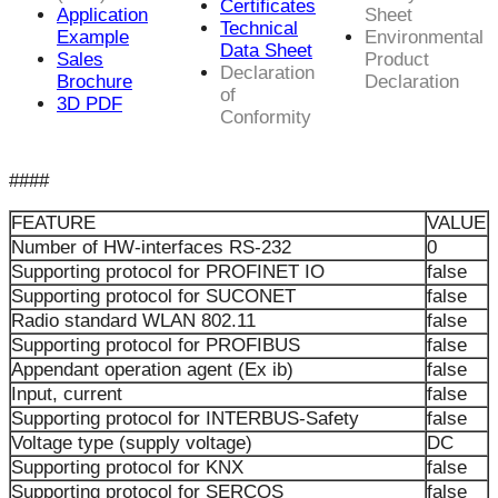
Certificates
Application
Sheet
Technical
Example
Environmental
Data Sheet
Sales
Product
Declaration
Brochure
Declaration
of
3D PDF
Conformity
####
FEATURE
VALUE
Number of HW-interfaces RS-232
0
Supporting protocol for PROFINET IO
false
Supporting protocol for SUCONET
false
Radio standard WLAN 802.11
false
Supporting protocol for PROFIBUS
false
Appendant operation agent (Ex ib)
false
Input, current
false
Supporting protocol for INTERBUS-Safety
false
Voltage type (supply voltage)
DC
Supporting protocol for KNX
false
Supporting protocol for SERCOS
false