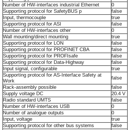
Number of HW-interfaces industrial Ethernet
0
Supporting protocol for SafetyBUS p
false
Input, thermocouple
true
Supporting protocol for ASI
false
Number of HW-interfaces other
0
Wall mounting/direct mounting
true
Supporting protocol for LON
false
Supporting protocol for PROFINET CBA
false
Supporting protocol for PROFIsafe
false
Supporting protocol for Data-Highway
false
Input signal, configurable
true
Supporting protocol for AS-Interface Safety at
false
Work
Rack-assembly possible
false
Supply voltage DC
20.4 V
Radio standard UMTS
false
Number of HW-interfaces USB
0
Number of analogue outputs
0
Input, voltage
true
Supporting protocol for other bus systems
false