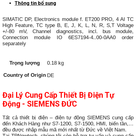
Thông tin bổ sung
SIMATIC DP, Electronics module f. ET200 PRO, 4 AI TC
High Feature, TC type B, E, J, K, L, N, R, S,T Voltage
+/-80 mV, Channel diagnostics, incl. bus module,
Connection module IO 6ES7194-4..00-0AA0 order
separately
Trọng lượng
0.18 kg
Country of Origin
DE
Đại Lý Cung Cấp Thiết Bị Điện Tự
Động - SIEMENS ĐỨC
Tất cả thiết bị điện – điện tự động SIEMENS cung cấp
đến Khách Hàng như S7-1200, S7-1500, HMI, biến tần,…
đều được nhập mẫu mã mới nhất từ Đức về Việt Nam.
Tại TPNewtech, chúng tôi còn hỗ trợ tư vấn và cung cấp