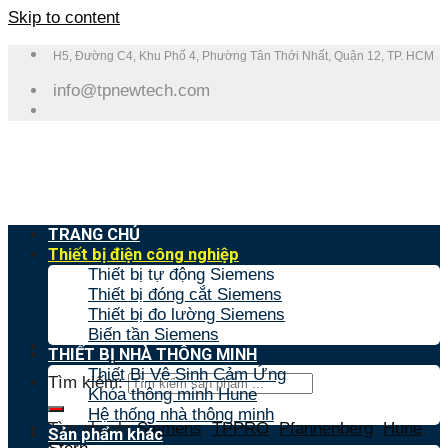
Skip to content
H5, Đường C4, Khu Phố 4, Phường Tân Thới Nhất, Quận 12, TP. HCM
info@tpnewtech.com
TRANG CHỦ
Thiết bị điện công nghiệp
Thiết bị tự động Siemens
Thiết bị đóng cắt Siemens
Thiết bị đo lường Siemens
Biến tần Siemens
THIẾT BỊ NHÀ THÔNG MINH
Thiết Bị Vệ Sinh Cảm Ứng
Tìm kiếm:
Khóa thông minh Hune
Hệ thống nhà thông minh
Tìm nhanh:
Siemens
,
TPPRO
,
Pfannenberg
,
Hune
,
Sản phẩm khác