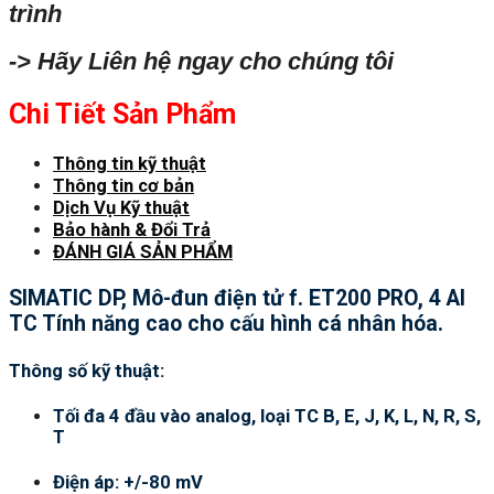
trình
-> Hãy Liên hệ ngay cho chúng tôi
Chi Tiết Sản Phẩm
Thông tin kỹ thuật
Thông tin cơ bản
Dịch Vụ Kỹ thuật
Bảo hành & Đổi Trả
ĐÁNH GIÁ SẢN PHẨM
SIMATIC DP, Mô-đun điện tử f. ET200 PRO, 4 AI
TC Tính năng cao cho cấu hình cá nhân hóa.
Thông số kỹ thuật:
Tối đa 4 đầu vào analog, loại TC B, E, J, K, L, N, R, S,
T
Điện áp: +/-80 mV