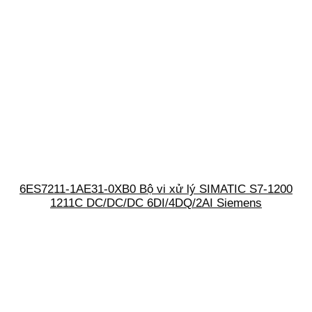
6ES7211-1AE31-0XB0 Bộ vi xử lý SIMATIC S7-1200
1211C DC/DC/DC 6DI/4DQ/2AI Siemens