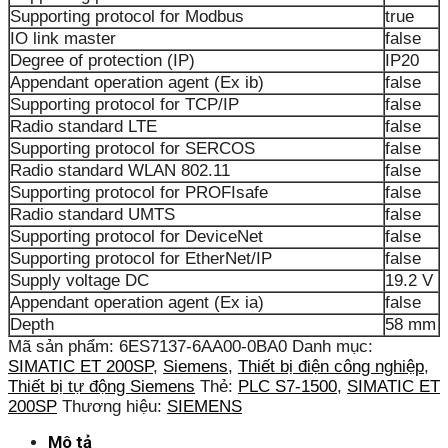
Supporting protocol for Modbus
true
IO link master
false
Degree of protection (IP)
IP20
Appendant operation agent (Ex ib)
false
Supporting protocol for TCP/IP
false
Radio standard LTE
false
Supporting protocol for SERCOS
false
Radio standard WLAN 802.11
false
Supporting protocol for PROFIsafe
false
Radio standard UMTS
false
Supporting protocol for DeviceNet
false
Supporting protocol for EtherNet/IP
false
Supply voltage DC
19.2 V
Appendant operation agent (Ex ia)
false
Depth
58 mm
Mã sản phẩm:
6ES7137-6AA00-0BA0
Danh mục:
SIMATIC ET 200SP
,
Siemens
,
Thiết bị điện công nghiệp
,
Thiết bị tự động Siemens
Thẻ:
PLC S7-1500
,
SIMATIC ET
200SP
Thương hiệu:
SIEMENS
Mô tả