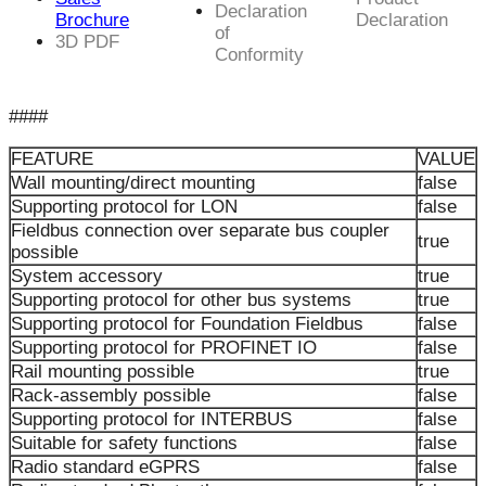
Declaration
Brochure
Declaration
of
3D PDF
Conformity
####
FEATURE
VALUE
Wall mounting/direct mounting
false
Supporting protocol for LON
false
Fieldbus connection over separate bus coupler
true
possible
System accessory
true
Supporting protocol for other bus systems
true
Supporting protocol for Foundation Fieldbus
false
Supporting protocol for PROFINET IO
false
Rail mounting possible
true
Rack-assembly possible
false
Supporting protocol for INTERBUS
false
Suitable for safety functions
false
Radio standard eGPRS
false