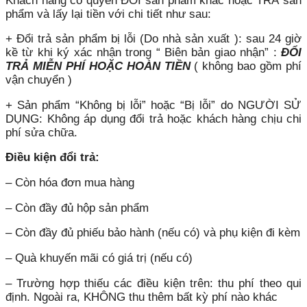
Khách hàng có quyền ĐỔI sản phẩm khác hoặc TRẢ sản
phẩm và lấy lại tiền với chi tiết như sau:
+ Đổi trả sản phẩm bị lỗi (Do nhà sản xuất ): sau 24 giờ
kề từ khi ký xác nhận trong “ Biên bản giao nhận” :
ĐỔI
TRẢ MIỄN PHÍ HOẶC HOÀN TIỀN
( không bao gồm phí
vận chuyển )
+ Sản phẩm “Không bị lỗi” hoặc “Bị lỗi” do NGƯỜI SỬ
DỤNG: Không áp dụng đổi trả hoặc khách hàng chịu chi
phí sửa chữa.
Điều kiện đổi trả:
– Còn hóa đơn mua hàng
– Còn đầy đủ hộp sản phẩm
– Còn đầy đủ phiếu bảo hành (nếu có) và phụ kiện đi kèm
– Quà khuyến mãi có giá trị (nếu có)
– Trường hợp thiếu các điều kiện trên: thu phí theo qui
định. Ngoài ra, KHÔNG thu thêm bất kỳ phí nào khác