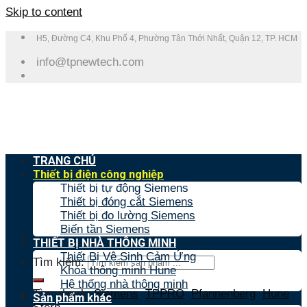
Skip to content
H5, Đường C4, Khu Phố 4, Phường Tân Thới Nhất, Quận 12, TP. HCM
info@tpnewtech.com
TRANG CHỦ
Thiết bị điện công nghiệp
Thiết bị tự động Siemens
Thiết bị đóng cắt Siemens
Thiết bị đo lường Siemens
Biến tần Siemens
THIẾT BỊ NHÀ THÔNG MINH
Thiết Bị Vệ Sinh Cảm Ứng
Tìm kiếm:
Khóa thông minh Hune
Hệ thống nhà thông minh
Tìm nhanh:
Siemens
,
TPPRO
,
Pfannenberg
,
Hune
,
Sản phẩm khác