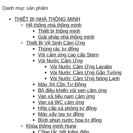
Danh mục sản phẩm
THIẾT BỊ NHÀ THÔNG MINH
Hệ thống nhà thông minh
Thiết bị thông minh
Giải pháp nhà thông minh
Thiết Bị Vệ Sinh Cảm Ứng
Thùng rác tự động
Vòi cảm ứng cao cấp Stern
Vòi Nước Cảm Ứng
Vòi Nước Cảm Ứng Lavabo
Vòi Nước Cảm Ứng Gắn Tường
Vòi Nước Cảm Ứng Nóng Lạnh
Máy Xịt Cồn Tự Động
Bộ điều khiển vòi sen cảm ứng
Van xả tiểu nam cảm ứng
Van xả WC cảm ứng
Hộp cấp xà phòng tự động
Máy sấy tay tự động
Bình phun nước hoa tự động
Khóa thông minh Hune
Công tắc tiết kiệm điện