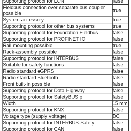
Supporting protocol for LON
false
Fieldbus connection over separate bus coupler
true
possible
System accessory
true
Supporting protocol for other bus systems
true
Supporting protocol for Foundation Fieldbus
false
Supporting protocol for PROFINET IO
false
Rail mounting possible
true
Rack-assembly possible
false
Supporting protocol for INTERBUS
false
Suitable for safety functions
false
Radio standard eGPRS
false
Radio standard Bluetooth
false
Front built-in possible
false
Supporting protocol for Data-Highway
false
Supporting protocol for SafetyBUS p
false
Width
15 mm
Supporting protocol for KNX
false
Voltage type (supply voltage)
DC
Supporting protocol for INTERBUS-Safety
false
Supporting protocol for CAN
false