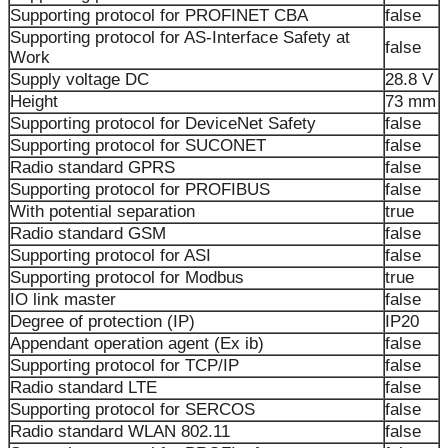
Supporting protocol for PROFINET CBA
false
Supporting protocol for AS-Interface Safety at
false
Work
Supply voltage DC
28.8 V
Height
73 mm
Supporting protocol for DeviceNet Safety
false
Supporting protocol for SUCONET
false
Radio standard GPRS
false
Supporting protocol for PROFIBUS
false
With potential separation
true
Radio standard GSM
false
Supporting protocol for ASI
false
Supporting protocol for Modbus
true
IO link master
false
Degree of protection (IP)
IP20
Appendant operation agent (Ex ib)
false
Supporting protocol for TCP/IP
false
Radio standard LTE
false
Supporting protocol for SERCOS
false
Radio standard WLAN 802.11
false