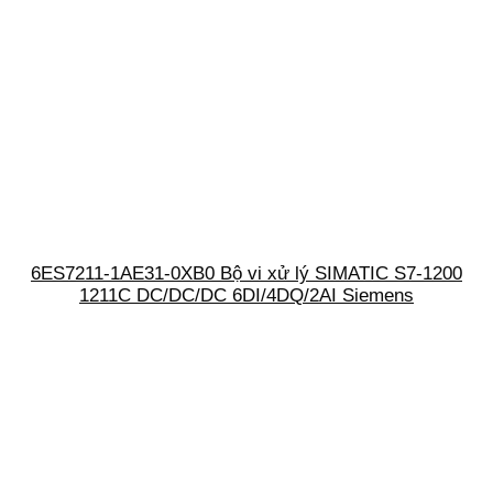
6ES7211-1AE31-0XB0 Bộ vi xử lý SIMATIC S7-1200
1211C DC/DC/DC 6DI/4DQ/2AI Siemens