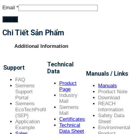
Email
*
Chi Tiết Sản Phẩm
Additional Information
Technical
Support
Data
Manuals / Links
FAQ
Product
Siemens
Manuals
Page
Support
Product Note
Industry
Portal
Download
Mall
Siemens
REACH
Siemens
EcoTechProfil
Information
Mall
(SEP)
Safety Data
Certificates
Application
Sheet
Technical
Example
Environmental
Data Sheet
Sales
Product