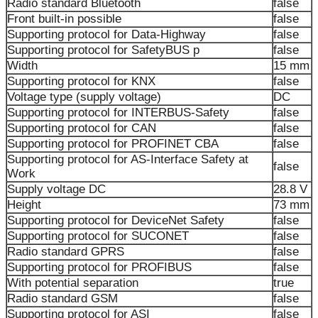
Radio standard Bluetooth
false
Front built-in possible
false
Supporting protocol for Data-Highway
false
Supporting protocol for SafetyBUS p
false
Width
15 mm
Supporting protocol for KNX
false
Voltage type (supply voltage)
DC
Supporting protocol for INTERBUS-Safety
false
Supporting protocol for CAN
false
Supporting protocol for PROFINET CBA
false
Supporting protocol for AS-Interface Safety at
false
Work
Supply voltage DC
28.8 V
Height
73 mm
Supporting protocol for DeviceNet Safety
false
Supporting protocol for SUCONET
false
Radio standard GPRS
false
Supporting protocol for PROFIBUS
false
With potential separation
true
Radio standard GSM
false
Supporting protocol for ASI
false