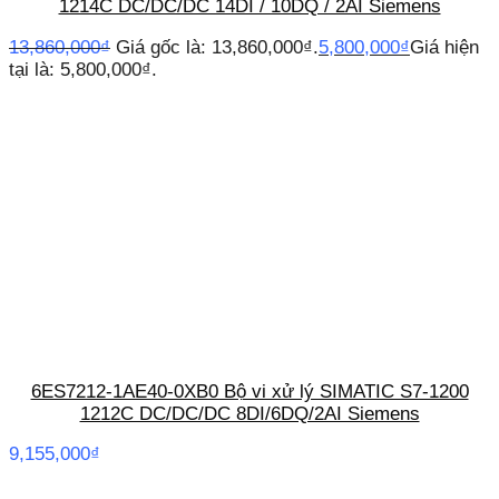
1214C DC/DC/DC 14DI / 10DQ / 2AI Siemens
13,860,000
₫
Giá gốc là: 13,860,000₫.
5,800,000
₫
Giá hiện
tại là: 5,800,000₫.
6ES7212-1AE40-0XB0 Bộ vi xử lý SIMATIC S7-1200
1212C DC/DC/DC 8DI/6DQ/2AI Siemens
9,155,000
₫