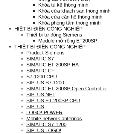
Khóa tủ kệ thông minh
Khóa cửa khách sạn thông minh
Khóa cửa căn hộ thông minh
Khóa phòng tắm thông minh
HIẾT BỊ ĐIỆN CÔNG NGHIỆP
Thiết bị tự động Siemens
Module mở rộng ET200SP
THIẾT BỊ ĐIỆN CÔNG NGHIỆP
Product Siemens
SIMATIC S7
SIMATIC ET 200SP HA
SIMATIC CF
S7-1200 CPU
SIPLUS S7-1200
SIMATIC ET 200SP Open Controller
SIPLUS NET
SIPLUS ET 200SP CPU
SIPLUS
LOGO! POWER
Mobile network antennas
SIMATIC S7-1200
SIPLUS LOGO!