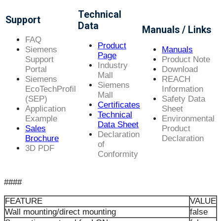
Technical
Support
Data
Manuals / Links
FAQ
Product
Siemens
Manuals
Page
Support
Product Note
Industry
Portal
Download
Mall
Siemens
REACH
Siemens
EcoTechProfil
Information
Mall
(SEP)
Safety Data
Certificates
Application
Sheet
Technical
Example
Environmental
Data Sheet
Sales
Product
Declaration
Brochure
Declaration
of
3D PDF
Conformity
####
FEATURE
VALUE
Wall mounting/direct mounting
false