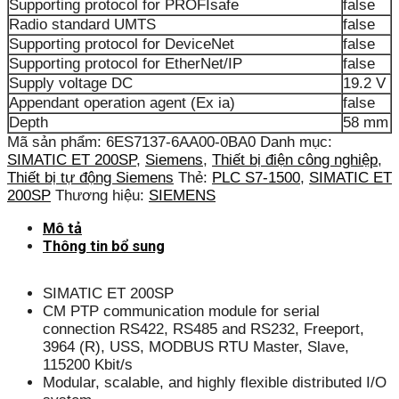
Supporting protocol for PROFIsafe
false
Radio standard UMTS
false
Supporting protocol for DeviceNet
false
Supporting protocol for EtherNet/IP
false
Supply voltage DC
19.2 V
Appendant operation agent (Ex ia)
false
Depth
58 mm
Mã sản phẩm:
6ES7137-6AA00-0BA0
Danh mục:
SIMATIC ET 200SP
,
Siemens
,
Thiết bị điện công nghiệp
,
Thiết bị tự động Siemens
Thẻ:
PLC S7-1500
,
SIMATIC ET
200SP
Thương hiệu:
SIEMENS
Mô tả
Thông tin bổ sung
SIMATIC ET 200SP
CM PTP communication module for serial
connection RS422, RS485 and RS232, Freeport,
3964 (R), USS, MODBUS RTU Master, Slave,
115200 Kbit/s
Modular, scalable, and highly flexible distributed I/O