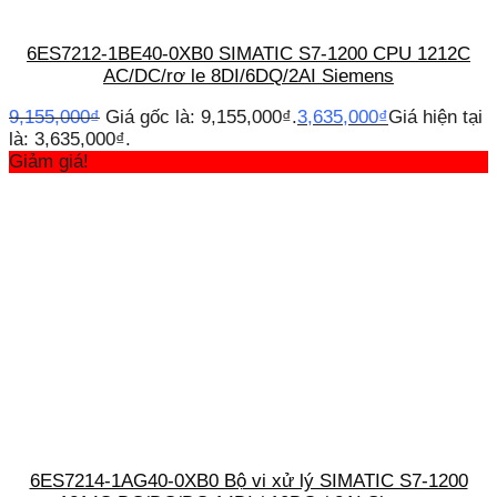
6ES7212-1BE40-0XB0 SIMATIC S7-1200 CPU 1212C
AC/DC/rơ le 8DI/6DQ/2AI Siemens
9,155,000
₫
Giá gốc là: 9,155,000₫.
3,635,000
₫
Giá hiện tại
là: 3,635,000₫.
Giảm giá!
6ES7214-1AG40-0XB0 Bộ vi xử lý SIMATIC S7-1200